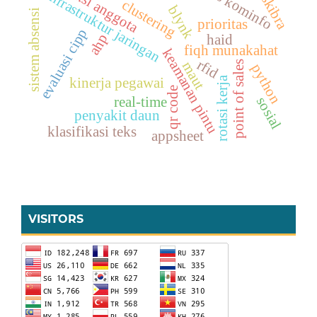
dinas kominfo
seleksi anggota
paskibra
infrastruktur jaringan
clustering
blynk
sistem absensi
prioritas
evaluasi cipp
ahp
haid
fiqh munakahat
keamanan pintu
rfid
maut
point of sales
python
rotasi kerja
kinerja pegawai
qr code
sosial
real-time
penyakit daun
klasifikasi teks
appsheet
VISITORS