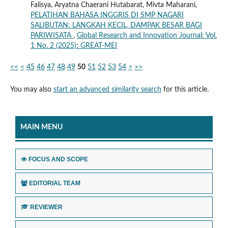
Falisya, Aryatna Chaerani Hutabarat, Mivta Maharani,
PELATIHAN BAHASA INGGRIS DI SMP NAGARI
SALIBUTAN: LANGKAH KECIL, DAMPAK BESAR BAGI
PARIWISATA
,
Global Research and Innovation Journal: Vol.
1 No. 2 (2025): GREAT-MEI
<<
<
45
46
47
48
49
50
51
52
53
54
>
>>
You may also
start an advanced similarity search
for this article.
MAIN MENU
FOCUS AND SCOPE
EDITORIAL TEAM
REVIEWER