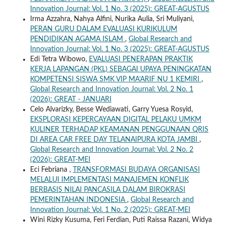
Innovation Journal: Vol. 1 No. 3 (2025): GREAT-AGUSTUS
Irma Azzahra, Nahya Alfini, Nurika Aulia, Sri Muliyani,
PERAN GURU DALAM EVALUASI KURIKULUM
PENDIDIKAN AGAMA ISLAM
,
Global Research and
Innovation Journal: Vol. 1 No. 3 (2025): GREAT-AGUSTUS
Edi Tetra Wibowo,
EVALUASI PENERAPAN PRAKTIK
KERJA LAPANGAN (PKL) SEBAGAI UPAYA PENINGKATAN
KOMPETENSI SISWA SMK VIP MA’ARIF NU 1 KEMIRI
,
Global Research and Innovation Journal: Vol. 2 No. 1
(2026): GREAT - JANUARI
Celo Alvarizky, Besse Wediawati, Garry Yuesa Rosyid,
EKSPLORASI KEPERCAYAAN DIGITAL PELAKU UMKM
KULINER TERHADAP KEAMANAN PENGGUNAAN QRIS
DI AREA CAR FREE DAY TELANAIPURA KOTA JAMBI
,
Global Research and Innovation Journal: Vol. 2 No. 2
(2026): GREAT-MEI
Eci Febriana ,
TRANSFORMASI BUDAYA ORGANISASI
MELALUI IMPLEMENTASI MANAJEMEN KONFLIK
BERBASIS NILAI PANCASILA DALAM BIROKRASI
PEMERINTAHAN INDONESIA
,
Global Research and
Innovation Journal: Vol. 1 No. 2 (2025): GREAT-MEI
Wini Rizky Kusuma, Feri Ferdian, Puti Raissa Razani, Widya