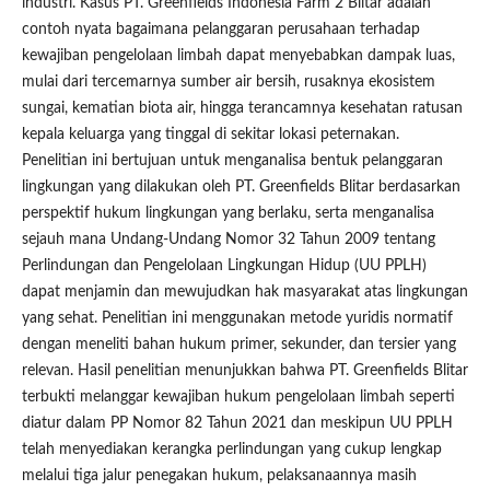
industri. Kasus PT. Greenfields Indonesia Farm 2 Blitar adalah
contoh nyata bagaimana pelanggaran perusahaan terhadap
kewajiban pengelolaan limbah dapat menyebabkan dampak luas,
mulai dari tercemarnya sumber air bersih, rusaknya ekosistem
sungai, kematian biota air, hingga terancamnya kesehatan ratusan
kepala keluarga yang tinggal di sekitar lokasi peternakan.
Penelitian ini bertujuan untuk menganalisa bentuk pelanggaran
lingkungan yang dilakukan oleh PT. Greenfields Blitar berdasarkan
perspektif hukum lingkungan yang berlaku, serta menganalisa
sejauh mana Undang-Undang Nomor 32 Tahun 2009 tentang
Perlindungan dan Pengelolaan Lingkungan Hidup (UU PPLH)
dapat menjamin dan mewujudkan hak masyarakat atas lingkungan
yang sehat. Penelitian ini menggunakan metode yuridis normatif
dengan meneliti bahan hukum primer, sekunder, dan tersier yang
relevan. Hasil penelitian menunjukkan bahwa PT. Greenfields Blitar
terbukti melanggar kewajiban hukum pengelolaan limbah seperti
diatur dalam PP Nomor 82 Tahun 2021 dan meskipun UU PPLH
telah menyediakan kerangka perlindungan yang cukup lengkap
melalui tiga jalur penegakan hukum, pelaksanaannya masih