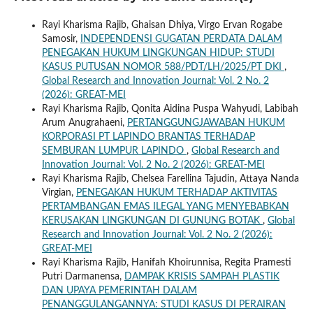
Rayi Kharisma Rajib, Ghaisan Dhiya, Virgo Ervan Rogabe
Samosir,
INDEPENDENSI GUGATAN PERDATA DALAM
PENEGAKAN HUKUM LINGKUNGAN HIDUP: STUDI
KASUS PUTUSAN NOMOR 588/PDT/LH/2025/PT DKI
,
Global Research and Innovation Journal: Vol. 2 No. 2
(2026): GREAT-MEI
Rayi Kharisma Rajib, Qonita Aidina Puspa Wahyudi, Labibah
Arum Anugrahaeni,
PERTANGGUNGJAWABAN HUKUM
KORPORASI PT LAPINDO BRANTAS TERHADAP
SEMBURAN LUMPUR LAPINDO
,
Global Research and
Innovation Journal: Vol. 2 No. 2 (2026): GREAT-MEI
Rayi Kharisma Rajib, Chelsea Farellina Tajudin, Attaya Nanda
Virgian,
PENEGAKAN HUKUM TERHADAP AKTIVITAS
PERTAMBANGAN EMAS ILEGAL YANG MENYEBABKAN
KERUSAKAN LINGKUNGAN DI GUNUNG BOTAK
,
Global
Research and Innovation Journal: Vol. 2 No. 2 (2026):
GREAT-MEI
Rayi Kharisma Rajib, Hanifah Khoirunnisa, Regita Pramesti
Putri Darmanensa,
DAMPAK KRISIS SAMPAH PLASTIK
DAN UPAYA PEMERINTAH DALAM
PENANGGULANGANNYA: STUDI KASUS DI PERAIRAN