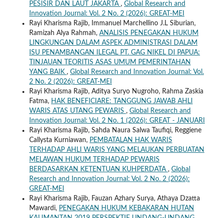
PESISIR DAN LAUT JAKARTA
,
Global Research and
Innovation Journal: Vol. 2 No. 2 (2026): GREAT-MEI
Rayi Kharisma Rajib, Immanuel Marchellino J.L Siburian,
Ramizah Alya Rahmah,
ANALISIS PENEGAKAN HUKUM
LINGKUNGAN DALAM ASPEK ADMINISTRASI DALAM
ISU PENAMBANGAN ILEGAL PT. GAG NIKEL DI PAPUA:
TINJAUAN TEORITIS ASAS UMUM PEMERINTAHAN
YANG BAIK
,
Global Research and Innovation Journal: Vol.
2 No. 2 (2026): GREAT-MEI
Rayi Kharisma Rajib, Aditya Suryo Nugroho, Rahma Zaskia
Fatma,
HAK BENEFICIARE: TANGGUNG JAWAB AHLI
WARIS ATAS UTANG PEWARIS
,
Global Research and
Innovation Journal: Vol. 2 No. 1 (2026): GREAT - JANUARI
Rayi Kharisma Rajib, Sahda Naura Salwa Taufiqi, Reggiene
Callysta Kurniawan,
PEMBATALAN HAK WARIS
TERHADAP AHLI WARIS YANG MELAUKAN PERBUATAN
MELAWAN HUKUM TERHADAP PEWARIS
BERDASARKAN KETENTUAN KUHPERDATA
,
Global
Research and Innovation Journal: Vol. 2 No. 2 (2026):
GREAT-MEI
Rayi Kharisma Rajib, Fauzan Azhary Surya, Athaya Dzatta
Mawardi,
PENEGAKAN HUKUM KEBAKARAN HUTAN