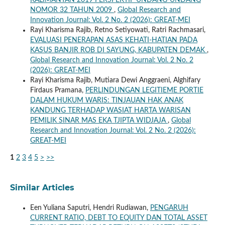
KALIMANTAN 2019 PERSPEKTIF UNDANG-UNDANG
NOMOR 32 TAHUN 2009
,
Global Research and
Innovation Journal: Vol. 2 No. 2 (2026): GREAT-MEI
Rayi Kharisma Rajib, Retno Setiyowati, Ratri Rachmasari,
EVALUASI PENERAPAN ASAS KEHATI-HATIAN PADA
KASUS BANJIR ROB DI SAYUNG, KABUPATEN DEMAK
,
Global Research and Innovation Journal: Vol. 2 No. 2
(2026): GREAT-MEI
Rayi Kharisma Rajib, Mutiara Dewi Anggraeni, Alghifary
Firdaus Pramana,
PERLINDUNGAN LEGITIEME PORTIE
DALAM HUKUM WARIS: TINJAUAN HAK ANAK
KANDUNG TERHADAP WASIAT HARTA WARISAN
PEMILIK SINAR MAS EKA TJIPTA WIDJAJA
,
Global
Research and Innovation Journal: Vol. 2 No. 2 (2026):
GREAT-MEI
1
2
3
4
5
>
>>
Similar Articles
Een Yuliana Saputri, Hendri Rudiawan,
PENGARUH
CURRENT RATIO, DEBT TO EQUITY DAN TOTAL ASSET