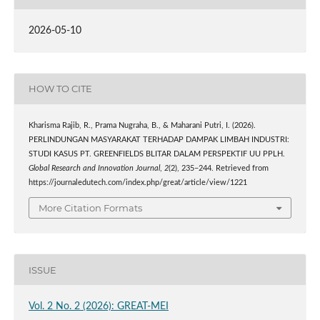
2026-05-10
HOW TO CITE
Kharisma Rajib, R., Prama Nugraha, B., & Maharani Putri, I. (2026).
PERLINDUNGAN MASYARAKAT TERHADAP DAMPAK LIMBAH INDUSTRI:
STUDI KASUS PT. GREENFIELDS BLITAR DALAM PERSPEKTIF UU PPLH.
Global Research and Innovation Journal
,
2
(2), 235–244. Retrieved from
https://journaledutech.com/index.php/great/article/view/1221
More Citation Formats
ISSUE
Vol. 2 No. 2 (2026): GREAT-MEI