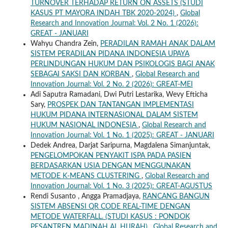
TURNOVER TERHADAP RETURN ON ASSETS (STUDI
KASUS PT MAYORA INDAH TBK 2020-2024)
,
Global
Research and Innovation Journal: Vol. 2 No. 1 (2026):
GREAT - JANUARI
Wahyu Chandra Zein,
PERADILAN RAMAH ANAK DALAM
SISTEM PERADILAN PIDANA INDONESIA UPAYA
PERLINDUNGAN HUKUM DAN PSIKOLOGIS BAGI ANAK
SEBAGAI SAKSI DAN KORBAN
,
Global Research and
Innovation Journal: Vol. 2 No. 2 (2026): GREAT-MEI
Adi Saputra Ramadani, Dwi Putri Lestarika, Wevy Efticha
Sary,
PROSPEK DAN TANTANGAN IMPLEMENTASI
HUKUM PIDANA INTERNASIONAL DALAM SISTEM
HUKUM NASIONAL INDONESIA
,
Global Research and
Innovation Journal: Vol. 1 No. 1 (2025): GREAT - JANUARI
Dedek Andrea, Darjat Saripurna, Magdalena Simanjuntak,
PENGELOMPOKAN PENYAKIT ISPA PADA PASIEN
BERDASARKAN USIA DENGAN MENGGUNAKAN
METODE K-MEANS CLUSTERING
,
Global Research and
Innovation Journal: Vol. 1 No. 3 (2025): GREAT-AGUSTUS
Rendi Susanto , Angga Pramadjaya,
RANCANG BANGUN
SISTEM ABSENSI QR CODE REAL-TIME DENGAN
METODE WATERFALL. (STUDI KASUS : PONDOK
PESANTREN MADINAH AL HIJRAH)
,
Global Research and