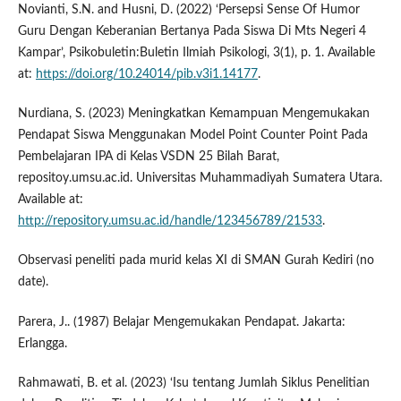
Novianti, S.N. and Husni, D. (2022) ‘Persepsi Sense Of Humor
Guru Dengan Keberanian Bertanya Pada Siswa Di Mts Negeri 4
Kampar’, Psikobuletin:Buletin Ilmiah Psikologi, 3(1), p. 1. Available
at:
https://doi.org/10.24014/pib.v3i1.14177
.
Nurdiana, S. (2023) Meningkatkan Kemampuan Mengemukakan
Pendapat Siswa Menggunakan Model Point Counter Point Pada
Pembelajaran IPA di Kelas VSDN 25 Bilah Barat,
repositoy.umsu.ac.id. Universitas Muhammadiyah Sumatera Utara.
Available at:
http://repository.umsu.ac.id/handle/123456789/21533
.
Observasi peneliti pada murid kelas XI di SMAN Gurah Kediri (no
date).
Parera, J.. (1987) Belajar Mengemukakan Pendapat. Jakarta:
Erlangga.
Rahmawati, B. et al. (2023) ‘Isu tentang Jumlah Siklus Penelitian