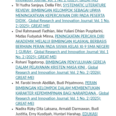
Innovation Journal: Vol. 1 No. 2 (2025): GREAT-MEI
Tri Yudha Sanjaya, Dellia Fitri,
SYSTEMATIC LITERATURE
REVIEW: BIMBINGAN KELOMPOK SEBAGAI UPAYA
MENINGKATKAN KEPERCAYAAN DIRI PADA PESERTA
DIDIK
,
Global Research and Innovation Journal: Vol. 1 No.
2 (2025): GREAT-MEI
Dwi Rahmawati Fadhian, Ikke Yuliani Dhian Puspitarini,
Matlas Fudyatuk Minna,
PENINGKATAN PERCAYA DIRI
AKADEMIK MELALUI BIMBINGAN KLASIKAL BERBASIS
BERMAIN PERAN PADA SISWA KELAS XI-9 SMA NEGERI
1 GURAH
,
Global Research and Innovation Journal: Vol. 1
No. 2 (2025): GREAT-MEI
Rohani Togatorop,
BIMBINGAN PENYULUHAN GEREJA
DALAM PELAYANAN KRISTEN MASA KINI
,
Global
Research and Innovation Journal: Vol. 2 No. 2 (2026):
GREAT-MEI
M. Farobi Imroh Abdillah, Budi Priyatmono,
PERAN
BIMBINGAN KELOMPOK DALAM MEMBENTUKAN
KARAKTER KEPEMIMPINAN BAGI NARAPIDANA
,
Global
Research and Innovation Journal: Vol. 1 No. 2 (2025):
GREAT-MEI
Nadira Rizky Dita Laksana, Armaidi Darmawan, Budi
Justitia, Erny Kusdiyah, Huntari Harahap,
EDUKASI