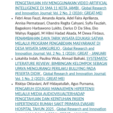
PENGETAHUAN HIV MENGGUNAKAN VIDEO ARTIFICIAL
INTELLIGENCE DI SMA 11 KOTA JAMBI
,
Global Research
and Innovation Journal: Vol. 2 No. 2 (2026): GREAT-MEI
Febri Anas Fauzi, Amanda Azaria, Adel Faira Aprilianza,
Annisa Permatasari, Chandra Regita Cahyani, Syifa Fauziah,
Bagaskoro Harbawono Lukito, Darius D Da Silva, Eko
Wahyu Ragajati, M Hilmi Hadad Alsada, M Dewa Firdaus,
PENAMBAHAN DAYA TARIK WISATA EDUKASI SATWA
MELALUI PROGRAM PENGABDIAN MASYARAKAT DI
DESA WISATA SANGUREJO
,
Global Research and
Innovation Journal: Vol. 2 No. 1 (2026): GREAT - JANUARI
Lokahita Indah, Paulina Wula, Ahmad Baihaki,
SYSTEMATIC
LITERATURE REVIEW: BIMBINGAN KELOMPOK SEBAGAI
UPAYA MENGURANGI PERILAKU BULLYING PADA
PESERTA DIDIK
,
Global Research and Innovation Journal:
Vol. 1 No. 2 (2025): GREAT-MEI
Riskiya Oktaviani, Arif Hidayatullah, Agus Purnama,
PENGARUH EDUKASI MANAJEMEN HIPERTENSI
MELALUI MEDIA AUDIOVISUALTERHADAP
PENGETAHUAN DAN KEPATUHAN PASIEN
HIPERTENSIDI RUMAH SAKIT PRIMAYA EVASARI
HOSPITAL TAHUN 2025
,
Global Research and Innovation