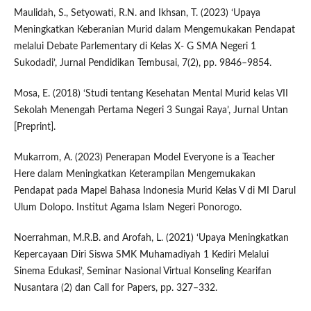
Maulidah, S., Setyowati, R.N. and Ikhsan, T. (2023) ‘Upaya
Meningkatkan Keberanian Murid dalam Mengemukakan Pendapat
melalui Debate Parlementary di Kelas X- G SMA Negeri 1
Sukodadi’, Jurnal Pendidikan Tembusai, 7(2), pp. 9846–9854.
Mosa, E. (2018) ‘Studi tentang Kesehatan Mental Murid kelas VII
Sekolah Menengah Pertama Negeri 3 Sungai Raya’, Jurnal Untan
[Preprint].
Mukarrom, A. (2023) Penerapan Model Everyone is a Teacher
Here dalam Meningkatkan Keterampilan Mengemukakan
Pendapat pada Mapel Bahasa Indonesia Murid Kelas V di MI Darul
Ulum Dolopo. Institut Agama Islam Negeri Ponorogo.
Noerrahman, M.R.B. and Arofah, L. (2021) ‘Upaya Meningkatkan
Kepercayaan Diri Siswa SMK Muhamadiyah 1 Kediri Melalui
Sinema Edukasi’, Seminar Nasional Virtual Konseling Kearifan
Nusantara (2) dan Call for Papers, pp. 327–332.