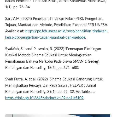
dalam Penelitian Tindakan Kelas’, Jurnal Kreativitas Mahasiswa,
1(1), pp. 76–84.
Sari, A.M. (2024) Penelitian Tindakan Kelas (PTK): Pengertian,
Tujuan, Manfaat dan Metode, Pendidikan Ekonomi FEB UNESA.
Available at:
https://pe.feb.unesa.ac.id/post/penelitian-tindakan-
kelas-ptk-pengertian-tujuan-manfaat-dan-metode
.
Syafa’ah, S.I. and Purwoko, B. (2023) ‘Penerapan Bimbingan
Klasikal Metode Sinema Edukasi Untuk Meningkatkan
Pemahaman Bahaya Narkoba Pada Siswa SMAN 1 Gedeg’,
Bimbingan dan Konseling, 13(6), pp. 671–680.
Syah Putra, A. et al. (2022) ‘Sinema Edukasi Gandrung Untuk
Meningkatkan Percaya Diri Pada Siswa’, HELPER : Jurnal
Bimbingan dan Konseling, 39(1), pp. 22–32. Available at:
https://doi.org/10.36456/helper.vol39.no1.a5109
.