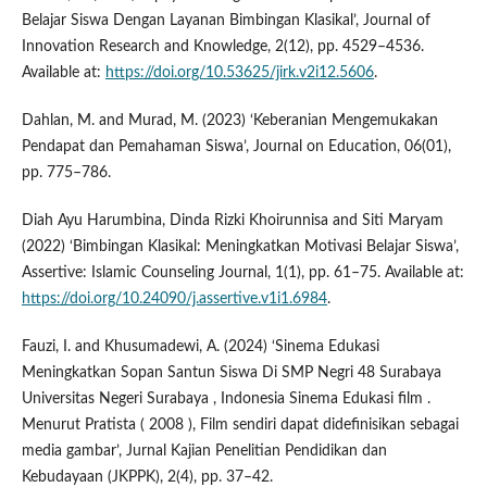
Belajar Siswa Dengan Layanan Bimbingan Klasikal’, Journal of
Innovation Research and Knowledge, 2(12), pp. 4529–4536.
Available at:
https://doi.org/10.53625/jirk.v2i12.5606
.
Dahlan, M. and Murad, M. (2023) ‘Keberanian Mengemukakan
Pendapat dan Pemahaman Siswa’, Journal on Education, 06(01),
pp. 775–786.
Diah Ayu Harumbina, Dinda Rizki Khoirunnisa and Siti Maryam
(2022) ‘Bimbingan Klasikal: Meningkatkan Motivasi Belajar Siswa’,
Assertive: Islamic Counseling Journal, 1(1), pp. 61–75. Available at:
https://doi.org/10.24090/j.assertive.v1i1.6984
.
Fauzi, I. and Khusumadewi, A. (2024) ‘Sinema Edukasi
Meningkatkan Sopan Santun Siswa Di SMP Negri 48 Surabaya
Universitas Negeri Surabaya , Indonesia Sinema Edukasi film .
Menurut Pratista ( 2008 ), Film sendiri dapat didefinisikan sebagai
media gambar’, Jurnal Kajian Penelitian Pendidikan dan
Kebudayaan (JKPPK), 2(4), pp. 37–42.