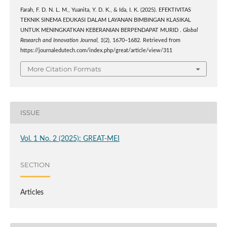
Farah, F. D. N. L. M., Yuanita, Y. D. K., & Ida, I. K. (2025). EFEKTIVITAS
TEKNIK SINEMA EDUKASI DALAM LAYANAN BIMBINGAN KLASIKAL
UNTUK MENINGKATKAN KEBERANIAN BERPENDAPAT MURID .
Global
Research and Innovation Journal
,
1
(2), 1670–1682. Retrieved from
https://journaledutech.com/index.php/great/article/view/311
More Citation Formats
ISSUE
Vol. 1 No. 2 (2025): GREAT-MEI
SECTION
Articles