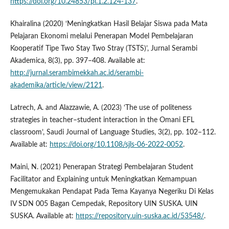
https://doi.org/10.24853/pl.1.2.124-137
.
Khairalina (2020) ‘Meningkatkan Hasil Belajar Siswa pada Mata
Pelajaran Ekonomi melalui Penerapan Model Pembelajaran
Kooperatif Tipe Two Stay Two Stray (TSTS)’, Jurnal Serambi
Akademica, 8(3), pp. 397–408. Available at:
http://jurnal.serambimekkah.ac.id/serambi-
akademika/article/view/2121
.
Latrech, A. and Alazzawie, A. (2023) ‘The use of politeness
strategies in teacher–student interaction in the Omani EFL
classroom’, Saudi Journal of Language Studies, 3(2), pp. 102–112.
Available at:
https://doi.org/10.1108/sjls-06-2022-0052
.
Maini, N. (2021) Penerapan Strategi Pembelajaran Student
Facilitator and Explaining untuk Meningkatkan Kemampuan
Mengemukakan Pendapat Pada Tema Kayanya Negeriku Di Kelas
IV SDN 005 Bagan Cempedak, Repository UIN SUSKA. UIN
SUSKA. Available at:
https://repository.uin-suska.ac.id/53548/
.