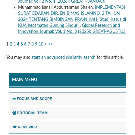
Journal: Vol. 2 No. 1 (2026): GREAT - JANUARI
Muhammad Ismail Abdurrahman Shaleh,
IMPLEMENTASI
SURAT EDARAN DIRJEN BIMAS ISLAMNO. 2 TAHUN
2024 TENTANG BIMBINGAN PRA-NIKAH (Studi Kasus di
KUA Kecamatan Gunung Sindur)
,
Global Research and
Innovation Journal: Vol. 1 No. 3 (2025): GREAT-AGUSTUS
1
2
3
4
5
6
7
8
9
10
>
>>
You may also
start an advanced similarity search
for this article.
MAIN MENU
FOCUS AND SCOPE
EDITORIAL TEAM
REVIEWER