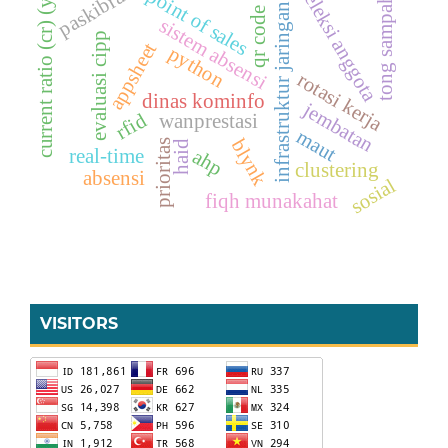
seleksi anggota
point of sales
paskibra
current ratio (cr) (y)
tong sampah
infrastruktur jaringan
qr code
sistem absensi
evaluasi cipp
appsheet
python
rotasi kerja
dinas kominfo
jembatan
rfid
wanprestasi
maut
blynk
prioritas
haid
ahp
real-time
clustering
absensi
sosial
fiqh munakahat
VISITORS