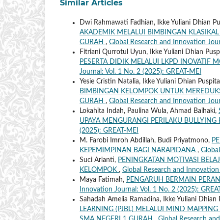
Similar Articles
Dwi Rahmawati Fadhian, Ikke Yuliani Dhian Pu
AKADEMIK MELALUI BIMBINGAN KLASIKAL 
GURAH
,
Global Research and Innovation Jour
Fitriani Qurrotul Uyun, Ikke Yuliani Dhian Pus
PESERTA DIDIK MELALUI LKPD INOVATIF 
Journal: Vol. 1 No. 2 (2025): GREAT-MEI
Yesie Cristin Natalia, Ikke Yuliani Dhian Puspi
BIMBINGAN KELOMPOK UNTUK MEREDUKSI 
GURAH
,
Global Research and Innovation Jour
Lokahita Indah, Paulina Wula, Ahmad Baihaki,
UPAYA MENGURANGI PERILAKU BULLYING 
(2025): GREAT-MEI
M. Farobi Imroh Abdillah, Budi Priyatmono,
P
KEPEMIMPINAN BAGI NARAPIDANA
,
Global
Suci Arianti,
PENINGKATAN MOTIVASI BEL
KELOMPOK
,
Global Research and Innovation 
Maya Fatimah,
PENGARUH BERMAIN PERAN 
Innovation Journal: Vol. 1 No. 2 (2025): GRE
Sahadah Amelia Ramadina, Ikke Yuliani Dhian 
LEARNING (PJBL) MELALUI MIND MAPPING
SMA NEGERI 1 GURAH
,
Global Research and