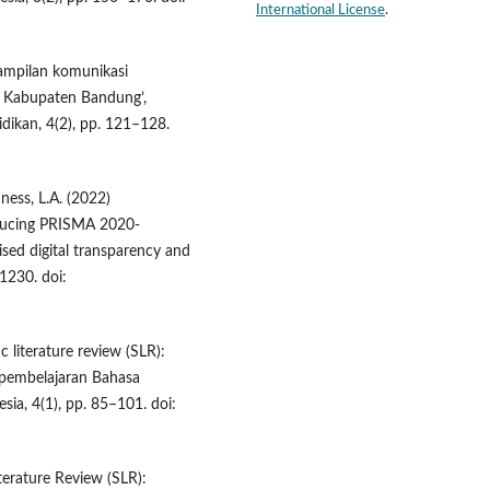
International License
.
erampilan komunikasi
h Kabupaten Bandung’,
ikan, 4(2), pp. 121–128.
ness, L.A. (2022)
ducing PRISMA 2020-
ised digital transparency and
1230. doi:
c literature review (SLR):
 pembelajaran Bahasa
ia, 4(1), pp. 85–101. doi:
iterature Review (SLR):