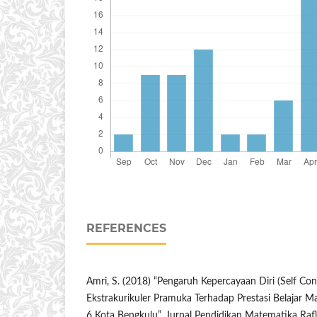
REFERENCES
Amri, S. (2018) “Pengaruh Kepercayaan Diri (Self Con
Ekstrakurikuler Pramuka Terhadap Prestasi Belajar 
6 Kota Bengkulu”, Jurnal Pendidikan Matematika Rafle