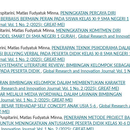
spitarini, Matlas Fudyatuk Minna,
PENINGKATAN PERCAYA DIRI
BERBASIS BERMAIN PERAN PADA SISWA KELAS XI-9 SMA NEGERI 1
nal: Vol. 1 No. 2 (2025): GREAT-MEI
pitarini, Matlas Fudyatuk Minna,
MENINGKATKAN KOMITMEN DIRI
MODEL SMART DI SMA NEGERI 1 GURAH
,
Global Research and Innovat
tarini, Matlas Fudyatuk Minna,
PENERAPAN TEKNIK PSIKODRAMA DAL
BULLYING VERBAL PADA PESERTA DIDIK KELAS XI-8 SMA NEGERI 
nal: Vol. 1 No. 2 (2025): GREAT-MEI
SYSTEMATIC LITERATURE REVIEW: BIMBINGAN KELOMPOK SEBAGA
PADA PESERTA DIDIK
,
Global Research and Innovation Journal: Vol. 1 N
ERAN BIMBINGAN KELOMPOK DALAM MEMBENTUKAN KARAKTER
 Research and Innovation Journal: Vol. 1 No. 2 (2025): GREAT-MEI
AJAR MELALUI MEDIA WORDWALL DALAM LAYANAN BIMBINGAN
Journal: Vol. 1 No. 2 (2025): GREAT-MEI
BESAR TERHADAP SELF CONCEPT ANAK USIA 5-6
,
Global Research 
AT-MEI
Puspitarini, Matlas Fudyatuk Minna,
PENERAPAN METODE PROJECT B
 UNTUK MENINGKATKAN ANTUSIASME PESERTA DIDIK KELAS XI-6 D
 Innovation Journal: Vol. 1 No. 2 (2025): GREAT-MEI