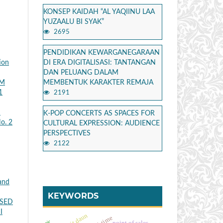
KONSEP KAIDAH “AL YAQIINU LAA
YUZAALU BI SYAK”
2695
PENDIDIKAN KEWARGANEGARAAN
DI ERA DIGITALISASI: TANTANGAN
ion
DAN PELUANG DALAM
MEMBENTUK KARAKTER REMAJA
AM
1
2191
I
K-POP CONCERTS AS SPACES FOR
o. 2
CULTURAL EXPRESSION: AUDIENCE
PERSPECTIVES
2122
and
KEYWORDS
ASED
I
point of sales