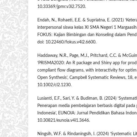
10.33369/jpmr.v3i2.7520.
Endah, N., Rohaeti, E.E. & Supriatna, E. (2021) ‘Ket
interpersonal siswa kelas XI SMA Negeri 1 Margaasi
FOKUS: Kajian Bimbingan dan Konseling dalam Pendid
doi: 10.22460/fokus.v4i2.6600.
Haddaway, N.R., Page, M.J., Pritchard, C.C. & McGuin
‘PRISMA2020: An R package and Shiny app for pro
compliant flow diagrams, with interactivity for optim
Open Synthesis’, Campbell Systematic Reviews, 18, e
10.1002/cl2.1230.
Lusianti, E.F., Sari, Y. & Budiman, B. (2024) ‘Systemati
Penerapan media pembelajaran berbasis digital pada
Indonesia’, EUNOIA: Jurnal Pendidikan Bahasa Indones
10.30821/eunoia.v4i1.3646.
Ningsih, W.F. & Rindaningsih, I. (2024) ‘Systematic L