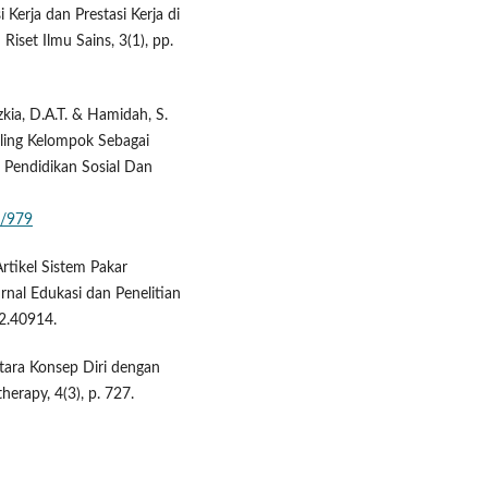
Kerja dan Prestasi Kerja di
iset Ilmu Sains, 3(1), pp.
azkia, D.A.T. & Hamidah, S.
eling Kelompok Sebagai
 Pendidikan Sosial Dan
w/979
Artikel Sistem Pakar
nal Edukasi dan Penelitian
i2.40914.
ntara Konsep Diri dengan
herapy, 4(3), p. 727.