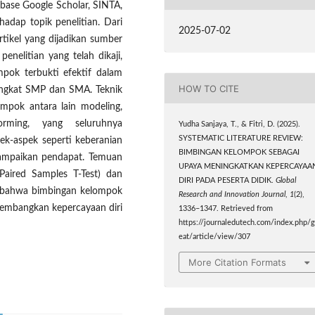
tabase Google Scholar, SINTA,
hadap topik penelitian. Dari
2025-07-02
rtikel yang dijadikan sumber
penelitian yang telah dikaji,
pok terbukti efektif dalam
HOW TO CITE
tingkat SMP dan SMA. Teknik
mpok antara lain modeling,
orming, yang seluruhnya
Yudha Sanjaya, T., & Fitri, D. (2025).
SYSTEMATIC LITERATURE REVIEW:
ek-aspek seperti keberanian
BIMBINGAN KELOMPOK SEBAGAI
nyampaikan pendapat. Temuan
UPAYA MENINGKATKAN KEPERCAYAA
 Paired Samples T-Test) dan
DIRI PADA PESERTA DIDIK.
Global
an bahwa bimbingan kelompok
Research and Innovation Journal
,
1
(2),
gembangkan kepercayaan diri
1336–1347. Retrieved from
https://journaledutech.com/index.php/g
eat/article/view/307
More Citation Formats