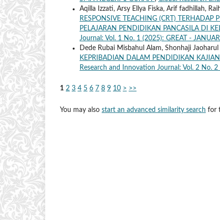
Aqilla Izzati, Arsy Ellya Fiska, Arif fadhillah, R
RESPONSIVE TEACHING (CRT) TERHADAP 
PELAJARAN PENDIDIKAN PANCASILA DI KE
Journal: Vol. 1 No. 1 (2025): GREAT - JANUAR
Dede Rubai Misbahul Alam, Shonhaji Jaoharu
KEPRIBADIAN DALAM PENDIDIKAN KAJIA
Research and Innovation Journal: Vol. 2 No. 
1
2
3
4
5
6
7
8
9
10
>
>>
You may also
start an advanced similarity search
for t