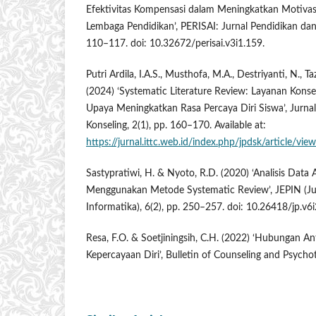
Efektivitas Kompensasi dalam Meningkatkan Motivasi 
Lembaga Pendidikan’, PERISAI: Jurnal Pendidikan dan R
110–117. doi: 10.32672/perisai.v3i1.159.
Putri Ardila, I.A.S., Musthofa, M.A., Destriyanti, N., T
(2024) ‘Systematic Literature Review: Layanan Kons
Upaya Meningkatkan Rasa Percaya Diri Siswa’, Jurnal
Konseling, 2(1), pp. 160–170. Available at:
https://jurnal.ittc.web.id/index.php/jpdsk/article/vie
Sastypratiwi, H. & Nyoto, R.D. (2020) ‘Analisis Data 
Menggunakan Metode Systematic Review’, JEPIN (Jur
Informatika), 6(2), pp. 250–257. doi: 10.26418/jp.v6
Resa, F.O. & Soetjiningsih, C.H. (2022) ‘Hubungan A
Kepercayaan Diri’, Bulletin of Counseling and Psychot