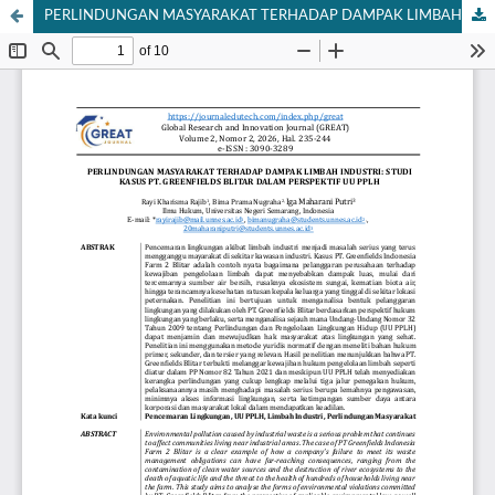
PERLINDUNGAN MASYARAKAT TERHADAP DAMPAK LIMBAH INDUSTRI: STUDI KASUS PT. GREENFIELDS BLITAR DALAM PERSPEKTIF UU PPLH