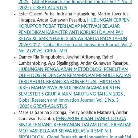
2025
,
Global Research and Innovation Journal: Vol. 1 No. 3
(2025): GREAT-AGUSTUS
Ester Guseni Purba, Indriana Hutagalung, Martin Juventus
Hutapea, Andar Gunawan Pasaribu,
HUBUNGAN CERPEN
KORUPTOR TOBAT TERHADAP MOTIVASI BELAJAR
PENDIDIKAN KARAKTER ANTI KORUPSI DALAM PAK
KELAS XII SMK NEGERI 2 SIATAS BARITA PADA TAHUN
2026/2027
,
Global Research and Innovation Journal: Vol. 2
No. 2 (2026): GREAT-MEI
Damey Ria Tampubolon, Juwindi Aritonang, Rahel
Lumbantobing, Ayu Sigalingging, Andar Gunawan Pasaribu,
HUBUNGAN PENGAJARAN METODOLOGI PENELITIAN
OLEH DOSEN DENGAN KEMAMPUAN MENULIS KAJIAN
TERDAHULU, KERANGKA KONSEPTUAL, HIPOTESA
(KKH) MAHASISWA PENDIDIKAN AGAMA KRISTEN
SEMESTER 5 GRUP A IAKN TARUTUNG TAHUN 2025
,
Global Research and Innovation Journal: Vol. 1 No. 3
(2025): GREAT-AGUSTUS
Maretta Saprina Silitonga, Fretty Solafide Matanari, Andar
Gunawan Pasaribu,
PENGARUH KISAH DANIEL DI GUA
SINGA TENTANG KEBERANIAN DALAM DOA TERHADAP
MOTIVASI BELAJAR SISWA KELAS VIII SMP N 1
SIPOHOLON
,
Global Research and Innovation Journal: Vol.