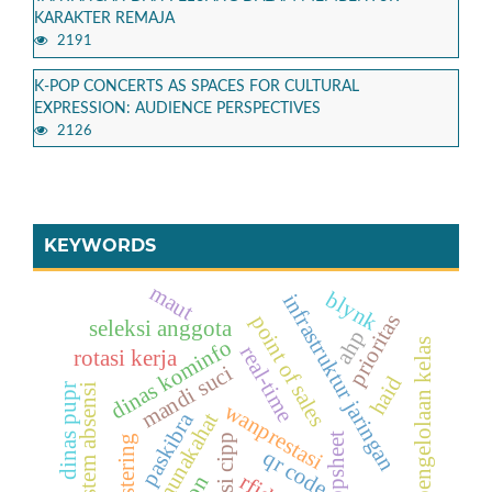
KARAKTER REMAJA
2191
K-POP CONCERTS AS SPACES FOR CULTURAL
EXPRESSION: AUDIENCE PERSPECTIVES
2126
KEYWORDS
maut
blynk
infrastruktur jaringan
prioritas
point of sales
seleksi anggota
ahp
dinas kominfo
pengelolaan kelas
real-time
rotasi kerja
mandi suci
haid
dinas pupr
sistem absensi
wanprestasi
paskibra
fiqh munakahat
appsheet
clustering
qr code
rfid