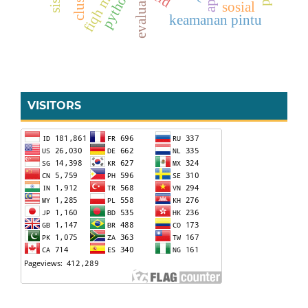
evaluasi cipp
python
sosial
keamanan pintu
VISITORS