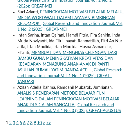
Global Research and Innovation Journal: Vol. 2 No. 2
(2026): GREAT-MEI
Suci Arianti,
PENINGKATAN MOTIVASI BELAJAR MELALUI
MEDIA WORDWALL DALAM LAYANAN BIMBINGAN
KELOMPOK
,
Global Research and Innovation Journal: Vol.
1 No. 2 (2025): GREAT-MEI
Intan Sarina, Intan Qairani, Hamdi Fitria, Fira Sanirin, Inda
Mutia Noviyanti, Ida Fitri, Inayati Rahmatillah, Fitri An Nur
arifa, Irfan Moulida, Irfan Moulida, Husna Asmanidar,
Ellianti,
MEMBUAT DAN MENGHIAS CELENGAN DARI
BAMBU GUNA MENINGKATKAN KREATIVITAS DAN
KESADARAN MENABUNG ANAK-ANAK DI PANTI
ASUHAN RUMAH YATIM BANDA ACEH
,
Global Research
and Innovation Journal: Vol. 1 No. 1 (2025): GREAT -
JANUARI
Azizah Adellia Rahma, Ramdanil Mubarok, Jumrianah,
ANALISIS PENERAPAN METODE BELAJAR FUN
LEARNING DALAM PENINGKATAN MOTIVASI BELAJAR
ANAK DI SD ALAM SANGATTA
,
Global Research and
Innovation Journal: Vol. 1 No. 3 (2025): GREAT-AGUSTUS
1
2
3
4
5
6
7
8
9
10
>
>>