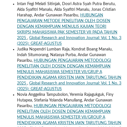
Intan Fegi Melati Sitinjak, Dosri Astra Syah Putra Berutu,
Alda Syafitri Manalu, Alda Syafitri Manalu, Jonas Cristian
Harahap, Andar Gunawan Pasaribu,
HUBUNGAN
PENGAJARAN METODE PENELITIAN OLEH DOSEN
DENGAN KEMAMPUAN MENULIS KAJIAN TEORI
SKRIPSI MAHASISWA PAK SEMESTER VII PADA TAHUN
2025
,
Global Research and Innovation Journal: Vol. 1 No. 3
(2025): GREAT-AGUSTUS
Judika Nopendri Lumban Raja, Kondrat Boang Manalu,
Indah Situmorang, Natasya Purba, Andar Gunawan
Pasaribu,
HUBUNGAN PENGAJARAN METODOLOGI
PENELITIAN OLEH DOSEN DENGAN KEMAMPUAN
MENULIS MAHASISWA SEMESTER VII/GRUP A
PENDIDIKAN AGAMA KRISTEN IAKN TARUTUNG TAHUN
2025
,
Global Research and Innovation Journal: Vol. 1 No. 3
(2025): GREAT-AGUSTUS
Novia Anggelina Tampubolon, Yeremia Rajagukguk, Finy
Hutapea, Stefania Yolanda Manullang, Andar Gunawan
Pasaribu,
HUBUNGAN PENGAJARAN METODOLOGI
PENELITIAN OLEH DOSEN DENGAN KEMAMPUAN
MENULIS MAHASISWA SEMESTER VII/GROUP A
PENDIDIKAN AGAMA KRISTEN IAKN TARUTUNG TAHUN