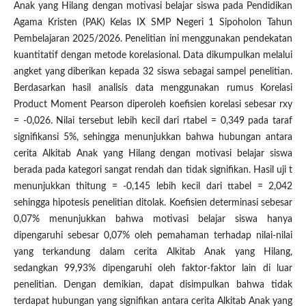
Anak yang Hilang dengan motivasi belajar siswa pada Pendidikan
Agama Kristen (PAK) Kelas IX SMP Negeri 1 Sipoholon Tahun
Pembelajaran 2025/2026. Penelitian ini menggunakan pendekatan
kuantitatif dengan metode korelasional. Data dikumpulkan melalui
angket yang diberikan kepada 32 siswa sebagai sampel penelitian.
Berdasarkan hasil analisis data menggunakan rumus Korelasi
Product Moment Pearson diperoleh koefisien korelasi sebesar rxy
= -0,026. Nilai tersebut lebih kecil dari rtabel = 0,349 pada taraf
signifikansi 5%, sehingga menunjukkan bahwa hubungan antara
cerita Alkitab Anak yang Hilang dengan motivasi belajar siswa
berada pada kategori sangat rendah dan tidak signifikan. Hasil uji t
menunjukkan thitung = -0,145 lebih kecil dari ttabel = 2,042
sehingga hipotesis penelitian ditolak. Koefisien determinasi sebesar
0,07% menunjukkan bahwa motivasi belajar siswa hanya
dipengaruhi sebesar 0,07% oleh pemahaman terhadap nilai-nilai
yang terkandung dalam cerita Alkitab Anak yang Hilang,
sedangkan 99,93% dipengaruhi oleh faktor-faktor lain di luar
penelitian. Dengan demikian, dapat disimpulkan bahwa tidak
terdapat hubungan yang signifikan antara cerita Alkitab Anak yang