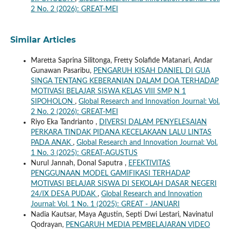
2 No. 2 (2026): GREAT-MEI
Similar Articles
Maretta Saprina Silitonga, Fretty Solafide Matanari, Andar
Gunawan Pasaribu,
PENGARUH KISAH DANIEL DI GUA
SINGA TENTANG KEBERANIAN DALAM DOA TERHADAP
MOTIVASI BELAJAR SISWA KELAS VIII SMP N 1
SIPOHOLON
,
Global Research and Innovation Journal: Vol.
2 No. 2 (2026): GREAT-MEI
Riyo Eka Tandrianto ,
DIVERSI DALAM PENYELESAIAN
PERKARA TINDAK PIDANA KECELAKAAN LALU LINTAS
PADA ANAK
,
Global Research and Innovation Journal: Vol.
1 No. 3 (2025): GREAT-AGUSTUS
Nurul Jannah, Donal Saputra ,
EFEKTIVITAS
PENGGUNAAN MODEL GAMIFIKASI TERHADAP
MOTIVASI BELAJAR SISWA DI SEKOLAH DASAR NEGERI
24/IX DESA PUDAK
,
Global Research and Innovation
Journal: Vol. 1 No. 1 (2025): GREAT - JANUARI
Nadia Kautsar, Maya Agustin, Septi Dwi Lestari, Navinatul
Qodrayan,
PENGARUH MEDIA PEMBELAJARAN VIDEO