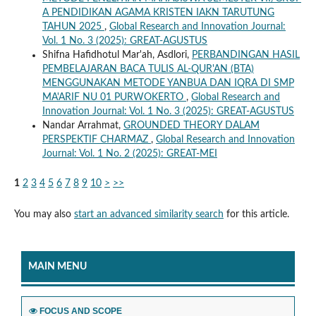
A PENDIDIKAN AGAMA KRISTEN IAKN TARUTUNG
TAHUN 2025
,
Global Research and Innovation Journal:
Vol. 1 No. 3 (2025): GREAT-AGUSTUS
Shifna Hafidhotul Mar'ah, Asdlori,
PERBANDINGAN HASIL
PEMBELAJARAN BACA TULIS AL-QUR'AN (BTA)
MENGGUNAKAN METODE YANBUA DAN IQRA DI SMP
MA'ARIF NU 01 PURWOKERTO
,
Global Research and
Innovation Journal: Vol. 1 No. 3 (2025): GREAT-AGUSTUS
Nandar Arrahmat,
GROUNDED THEORY DALAM
PERSPEKTIF CHARMAZ
,
Global Research and Innovation
Journal: Vol. 1 No. 2 (2025): GREAT-MEI
1
2
3
4
5
6
7
8
9
10
>
>>
You may also
start an advanced similarity search
for this article.
MAIN MENU
FOCUS AND SCOPE