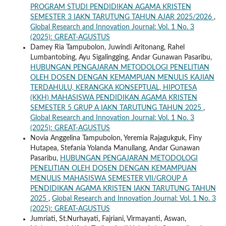
PROGRAM STUDI PENDIDIKAN AGAMA KRISTEN
SEMESTER 3 IAKN TARUTUNG TAHUN AJAR 2025/2026
,
Global Research and Innovation Journal: Vol. 1 No. 3
(2025): GREAT-AGUSTUS
Damey Ria Tampubolon, Juwindi Aritonang, Rahel
Lumbantobing, Ayu Sigalingging, Andar Gunawan Pasaribu,
HUBUNGAN PENGAJARAN METODOLOGI PENELITIAN
OLEH DOSEN DENGAN KEMAMPUAN MENULIS KAJIAN
TERDAHULU, KERANGKA KONSEPTUAL, HIPOTESA
(KKH) MAHASISWA PENDIDIKAN AGAMA KRISTEN
SEMESTER 5 GRUP A IAKN TARUTUNG TAHUN 2025
,
Global Research and Innovation Journal: Vol. 1 No. 3
(2025): GREAT-AGUSTUS
Novia Anggelina Tampubolon, Yeremia Rajagukguk, Finy
Hutapea, Stefania Yolanda Manullang, Andar Gunawan
Pasaribu,
HUBUNGAN PENGAJARAN METODOLOGI
PENELITIAN OLEH DOSEN DENGAN KEMAMPUAN
MENULIS MAHASISWA SEMESTER VII/GROUP A
PENDIDIKAN AGAMA KRISTEN IAKN TARUTUNG TAHUN
2025
,
Global Research and Innovation Journal: Vol. 1 No. 3
(2025): GREAT-AGUSTUS
Jumriati, St.Nurhayati, Fajriani, Virmayanti, Aswan,