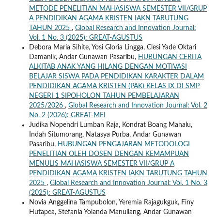
METODE PENELITIAN MAHASISWA SEMESTER VII/GRUP
A PENDIDIKAN AGAMA KRISTEN IAKN TARUTUNG
TAHUN 2025
,
Global Research and Innovation Journal:
Vol. 1 No. 3 (2025): GREAT-AGUSTUS
Debora Maria Sihite, Yosi Gloria Lingga, Clesi Yade Oktari
Damanik, Andar Gunawan Pasaribu,
HUBUNGAN CERITA
ALKITAB ANAK YANG HILANG DENGAN MOTIVASI
BELAJAR SISWA PADA PENDIDIKAN KARAKTER DALAM
PENDIDIKAN AGAMA KRISTEN (PAK) KELAS IX DI SMP
NEGERI 1 SIPOHOLON TAHUN PEMBELAJARAN
2025/2026
,
Global Research and Innovation Journal: Vol. 2
No. 2 (2026): GREAT-MEI
Judika Nopendri Lumban Raja, Kondrat Boang Manalu,
Indah Situmorang, Natasya Purba, Andar Gunawan
Pasaribu,
HUBUNGAN PENGAJARAN METODOLOGI
PENELITIAN OLEH DOSEN DENGAN KEMAMPUAN
MENULIS MAHASISWA SEMESTER VII/GRUP A
PENDIDIKAN AGAMA KRISTEN IAKN TARUTUNG TAHUN
2025
,
Global Research and Innovation Journal: Vol. 1 No. 3
(2025): GREAT-AGUSTUS
Novia Anggelina Tampubolon, Yeremia Rajagukguk, Finy
Hutapea, Stefania Yolanda Manullang, Andar Gunawan