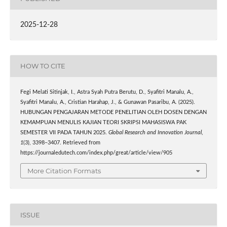
2025-12-28
HOW TO CITE
Fegi Melati Sitinjak, I., Astra Syah Putra Berutu, D., Syafitri Manalu, A.,
Syafitri Manalu, A., Cristian Harahap, J., & Gunawan Pasaribu, A. (2025).
HUBUNGAN PENGAJARAN METODE PENELITIAN OLEH DOSEN DENGAN
KEMAMPUAN MENULIS KAJIAN TEORI SKRIPSI MAHASISWA PAK
SEMESTER VII PADA TAHUN 2025.
Global Research and Innovation Journal
,
1
(3), 3398–3407. Retrieved from
https://journaledutech.com/index.php/great/article/view/905
More Citation Formats
ISSUE