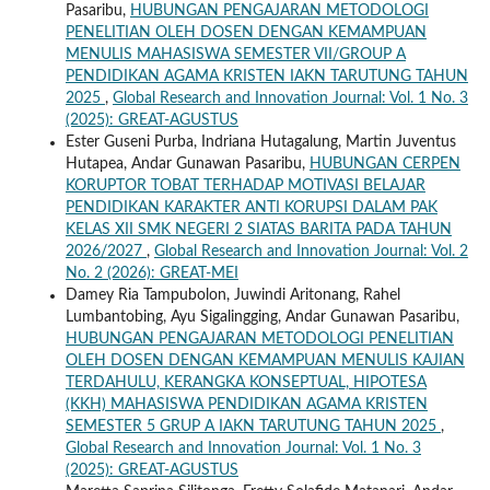
Pasaribu,
HUBUNGAN PENGAJARAN METODOLOGI
PENELITIAN OLEH DOSEN DENGAN KEMAMPUAN
MENULIS MAHASISWA SEMESTER VII/GROUP A
PENDIDIKAN AGAMA KRISTEN IAKN TARUTUNG TAHUN
2025
,
Global Research and Innovation Journal: Vol. 1 No. 3
(2025): GREAT-AGUSTUS
Ester Guseni Purba, Indriana Hutagalung, Martin Juventus
Hutapea, Andar Gunawan Pasaribu,
HUBUNGAN CERPEN
KORUPTOR TOBAT TERHADAP MOTIVASI BELAJAR
PENDIDIKAN KARAKTER ANTI KORUPSI DALAM PAK
KELAS XII SMK NEGERI 2 SIATAS BARITA PADA TAHUN
2026/2027
,
Global Research and Innovation Journal: Vol. 2
No. 2 (2026): GREAT-MEI
Damey Ria Tampubolon, Juwindi Aritonang, Rahel
Lumbantobing, Ayu Sigalingging, Andar Gunawan Pasaribu,
HUBUNGAN PENGAJARAN METODOLOGI PENELITIAN
OLEH DOSEN DENGAN KEMAMPUAN MENULIS KAJIAN
TERDAHULU, KERANGKA KONSEPTUAL, HIPOTESA
(KKH) MAHASISWA PENDIDIKAN AGAMA KRISTEN
SEMESTER 5 GRUP A IAKN TARUTUNG TAHUN 2025
,
Global Research and Innovation Journal: Vol. 1 No. 3
(2025): GREAT-AGUSTUS