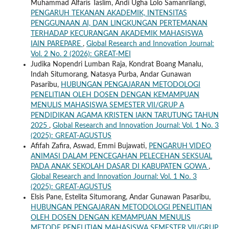
Muhammad Alfaris Taslim, Andi Ugha Lolo Samanrilangi,
PENGARUH TEKANAN AKADEMIK, INTENSITAS
PENGGUNAAN AI, DAN LINGKUNGAN PERTEMANAN
TERHADAP KECURANGAN AKADEMIK MAHASISWA
IAIN PAREPARE
,
Global Research and Innovation Journal:
Vol. 2 No. 2 (2026): GREAT-MEI
Judika Nopendri Lumban Raja, Kondrat Boang Manalu,
Indah Situmorang, Natasya Purba, Andar Gunawan
Pasaribu,
HUBUNGAN PENGAJARAN METODOLOGI
PENELITIAN OLEH DOSEN DENGAN KEMAMPUAN
MENULIS MAHASISWA SEMESTER VII/GRUP A
PENDIDIKAN AGAMA KRISTEN IAKN TARUTUNG TAHUN
2025
,
Global Research and Innovation Journal: Vol. 1 No. 3
(2025): GREAT-AGUSTUS
Afifah Zafira, Aswad, Emmi Bujawati,
PENGARUH VIDEO
ANIMASI DALAM PENCEGAHAN PELECEHAN SEKSUAL
PADA ANAK SEKOLAH DASAR DI KABUPATEN GOWA
,
Global Research and Innovation Journal: Vol. 1 No. 3
(2025): GREAT-AGUSTUS
Elsis Pane, Estelita Situmorang, Andar Gunawan Pasaribu,
HUBUNGAN PENGAJARAN METODOLOGI PENELITIAN
OLEH DOSEN DENGAN KEMAMPUAN MENULIS
METODE PENELITIAN MAHASISWA SEMESTER VII/GRUP