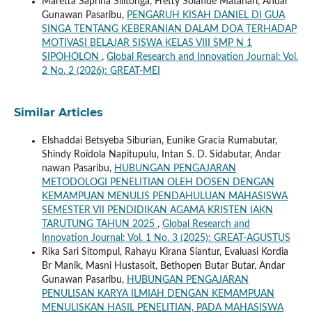
Maretta Saprina Silitonga, Fretty Solafide Matanari, Andar
Gunawan Pasaribu,
PENGARUH KISAH DANIEL DI GUA
SINGA TENTANG KEBERANIAN DALAM DOA TERHADAP
MOTIVASI BELAJAR SISWA KELAS VIII SMP N 1
SIPOHOLON
,
Global Research and Innovation Journal: Vol.
2 No. 2 (2026): GREAT-MEI
Similar Articles
Elshaddai Betsyeba Siburian, Eunike Gracia Rumabutar,
Shindy Roidola Napitupulu, Intan S. D. Sidabutar, Andar
nawan Pasaribu,
HUBUNGAN PENGAJARAN
METODOLOGI PENELITIAN OLEH DOSEN DENGAN
KEMAMPUAN MENULIS PENDAHULUAN MAHASISWA
SEMESTER VII PENDIDIKAN AGAMA KRISTEN IAKN
TARUTUNG TAHUN 2025
,
Global Research and
Innovation Journal: Vol. 1 No. 3 (2025): GREAT-AGUSTUS
Rika Sari Sitompul, Rahayu Kirana Siantur, Evaluasi Kordia
Br Manik, Masni Hustasoit, Bethopen Butar Butar, Andar
Gunawan Pasaribu,
HUBUNGAN PENGAJARAN
PENULISAN KARYA ILMIAH DENGAN KEMAMPUAN
MENULISKAN HASIL PENELITIAN, PADA MAHASISWA