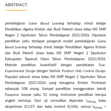
ABSTRACT
pembelajaran
Game Based Learning
terhadap minat belajar
Pendidikan Agama Kristen dan Budi Pekerti siswa kelas VIII SMP
Negeri 2 Sipoholon Tahun Pembelajaran 2025/2026. Hipotesis
penelitian yaitu terdapat pengaruh model pembelajaran
Game
Based Learning
terhadap minat belajar Pendidikan Agama Kristen
dan Budi Pekerti siswa kelas VIII SMP Negeri 2 Sipoholon
Kabupaten Tapanuli Utara Tahun Pembelajaran 2025/2026.
Metode penelitian kuantitatif dengan pendekatan
True-
Experimental Design
dengan bentuk
Posttest Only Control Design
.
Populasi seluruh siswa kelas VIII SMP Negeri 2 Sipoholon Tahun
Pembelajaran 2025/2026 yang beragama Kristen Protestan
sebanyak 108 orang. Sampel penelitian menggunakan teknik
Purposive Sample
yaitu 52 orang. Instrumen penelitian berupa
angket tertutup. Dari uji normalitas diperoleh L
kelas
hitung
eksperimen (0,137) dan kelas kontrol (0,106), semua L
<
hitung