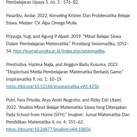
Pembelajaran Upaya 5, no. 3 : 576–82.
Pasaribu, Andar. 2022. Konseling Kristen Dan Problematika Belajar
Siswa. Medan: CV. Alpa Omega Mulia.
Prayuga, Yugi, and Agung P Abadi. 2019. “Minat Belajar Siswa
Dalam Pembelajaran Matematika.” Prosidang Sesiomadika, 1052–
54.
http://journal.unsika.ac.id/index.php/sesiomadika
.
Prestisdiva, Hazima Najla, and Anggun Badu Kusuma. 2023.
“Eksplorisasi Media Pembelajaran Matematika Berbasis Game.”
Inspiramatika 9, no. 1: 10–19.
https://doi.org/10.52166/inspiramatika.v9i1.4236
.
Putri, Fara Prissilia, Aryo Andri Nugroho, and Rizky Esti Utami.
2022. “Analisis Minat Belajar Matematika Siswa Yang Diterapkan
Pada School from Home (SFH).” Imajiner: Jurnal Matematika Dan
Pendidikan Matematika 4, no. 4: 355–62.
https://doi.org/10.26877/imajiner.v4i4.10856
.