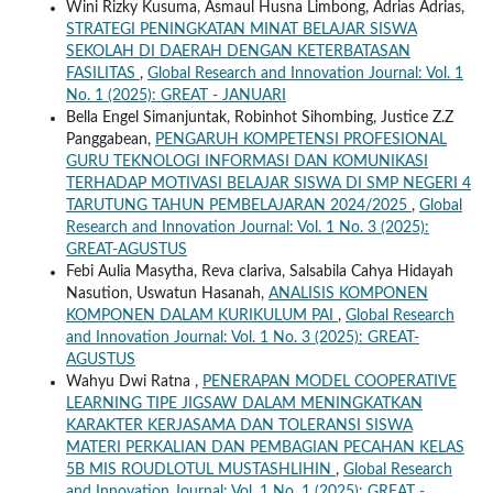
Wini Rizky Kusuma, Asmaul Husna Limbong, Adrias Adrias,
STRATEGI PENINGKATAN MINAT BELAJAR SISWA
SEKOLAH DI DAERAH DENGAN KETERBATASAN
FASILITAS
,
Global Research and Innovation Journal: Vol. 1
No. 1 (2025): GREAT - JANUARI
Bella Engel Simanjuntak, Robinhot Sihombing, Justice Z.Z
Panggabean,
PENGARUH KOMPETENSI PROFESIONAL
GURU TEKNOLOGI INFORMASI DAN KOMUNIKASI
TERHADAP MOTIVASI BELAJAR SISWA DI SMP NEGERI 4
TARUTUNG TAHUN PEMBELAJARAN 2024/2025
,
Global
Research and Innovation Journal: Vol. 1 No. 3 (2025):
GREAT-AGUSTUS
Febi Aulia Masytha, Reva clariva, Salsabila Cahya Hidayah
Nasution, Uswatun Hasanah,
ANALISIS KOMPONEN
KOMPONEN DALAM KURIKULUM PAI
,
Global Research
and Innovation Journal: Vol. 1 No. 3 (2025): GREAT-
AGUSTUS
Wahyu Dwi Ratna ,
PENERAPAN MODEL COOPERATIVE
LEARNING TIPE JIGSAW DALAM MENINGKATKAN
KARAKTER KERJASAMA DAN TOLERANSI SISWA
MATERI PERKALIAN DAN PEMBAGIAN PECAHAN KELAS
5B MIS ROUDLOTUL MUSTASHLIHIN
,
Global Research
and Innovation Journal: Vol. 1 No. 1 (2025): GREAT -