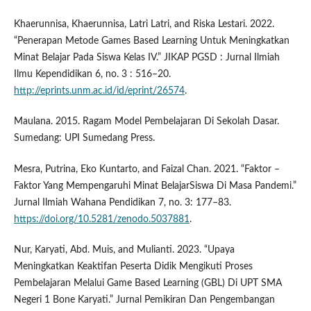
Khaerunnisa, Khaerunnisa, Latri Latri, and Riska Lestari. 2022.
“Penerapan Metode Games Based Learning Untuk Meningkatkan
Minat Belajar Pada Siswa Kelas IV.” JIKAP PGSD : Jurnal Ilmiah
Ilmu Kependidikan 6, no. 3 : 516–20.
http://eprints.unm.ac.id/id/eprint/26574
.
Maulana. 2015. Ragam Model Pembelajaran Di Sekolah Dasar.
Sumedang: UPI Sumedang Press.
Mesra, Putrina, Eko Kuntarto, and Faizal Chan. 2021. “Faktor –
Faktor Yang Mempengaruhi Minat BelajarSiswa Di Masa Pandemi.”
Jurnal Ilmiah Wahana Pendidikan 7, no. 3: 177–83.
https://doi.org/10.5281/zenodo.5037881
.
Nur, Karyati, Abd. Muis, and Mulianti. 2023. “Upaya
Meningkatkan Keaktifan Peserta Didik Mengikuti Proses
Pembelajaran Melalui Game Based Learning (GBL) Di UPT SMA
Negeri 1 Bone Karyati.” Jurnal Pemikiran Dan Pengembangan