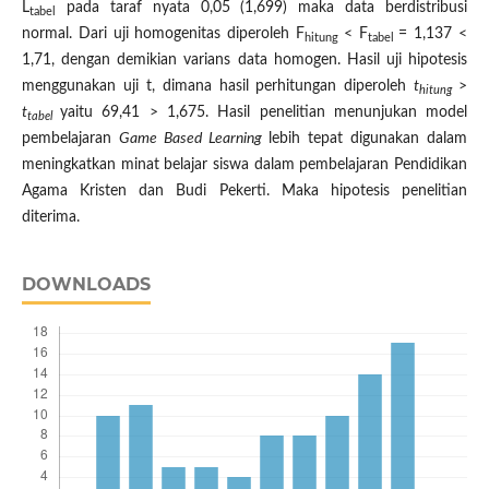
L
pada taraf nyata 0,05 (1,699) maka data berdistribusi
tabel
normal. Dari uji homogenitas diperoleh F
< F
= 1,137 <
hitung
tabel
1,71, dengan demikian varians data homogen. Hasil uji hipotesis
menggunakan uji t, dimana hasil perhitungan diperoleh
t
>
hitung
t
yaitu 69,41 > 1,675. Hasil penelitian menunjukan model
tabel
pembelajaran
Game Based Learning
lebih tepat digunakan dalam
meningkatkan minat belajar siswa dalam pembelajaran Pendidikan
Agama Kristen dan Budi Pekerti. Maka hipotesis penelitian
diterima.
DOWNLOADS