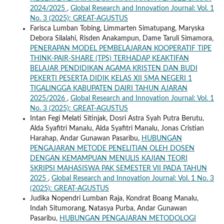
2024/2025
,
Global Research and Innovation Journal: Vol. 1
No. 3 (2025): GREAT-AGUSTUS
Farisca Lumban Tobing, Limmarten Simatupang, Maryska
Debora Silalahi, Risden Anakampun, Dame Taruli Simamora,
PENERAPAN MODEL PEMBELAJARAN KOOPERATIF TIPE
THINK-PAIR-SHARE (TPS) TERHADAP KEAKTIFAN
BELAJAR PENDIDIKAN AGAMA KRISTEN DAN BUDI
PEKERTI PESERTA DIDIK KELAS XII SMA NEGERI 1
TIGALINGGA KABUPATEN DAIRI TAHUN AJARAN
2025/2026
,
Global Research and Innovation Journal: Vol. 1
No. 3 (2025): GREAT-AGUSTUS
Intan Fegi Melati Sitinjak, Dosri Astra Syah Putra Berutu,
Alda Syafitri Manalu, Alda Syafitri Manalu, Jonas Cristian
Harahap, Andar Gunawan Pasaribu,
HUBUNGAN
PENGAJARAN METODE PENELITIAN OLEH DOSEN
DENGAN KEMAMPUAN MENULIS KAJIAN TEORI
SKRIPSI MAHASISWA PAK SEMESTER VII PADA TAHUN
2025
,
Global Research and Innovation Journal: Vol. 1 No. 3
(2025): GREAT-AGUSTUS
Judika Nopendri Lumban Raja, Kondrat Boang Manalu,
Indah Situmorang, Natasya Purba, Andar Gunawan
Pasaribu,
HUBUNGAN PENGAJARAN METODOLOGI