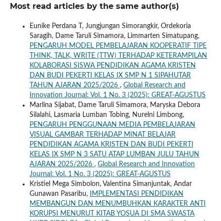
Most read articles by the same author(s)
Eunike Perdana T, Jungjungan Simorangkir, Ordekoria
Saragih, Dame Taruli Simamora, Limmarten Simatupang,
PENGARUH MODEL PEMBELAJARAN KOOPERATIF TIPE
THINK, TALK, WRITE (TTW) TERHADAP KETERAMPILAN
KOLABORASI SISWA PENDIDIKAN AGAMA KRISTEN
DAN BUDI PEKERTI KELAS IX SMP N 1 SIPAHUTAR
TAHUN AJARAN 2025/2026
,
Global Research and
Innovation Journal: Vol. 1 No. 3 (2025): GREAT-AGUSTUS
Marlina Sijabat, Dame Taruli Simamora, Maryska Debora
Silalahi, Lasmaria Lumban Tobing, Nurelni Limbong,
PENGARUH PENGGUNAAN MEDIA PEMBELAJARAN
VISUAL GAMBAR TERHADAP MINAT BELAJAR
PENDIDIKAN AGAMA KRISTEN DAN BUDI PEKERTI
KELAS IX SMP N 3 SATU ATAP LUMBAN JULU TAHUN
AJARAN 2025/2026
,
Global Research and Innovation
Journal: Vol. 1 No. 3 (2025): GREAT-AGUSTUS
Kristiel Mega Simbolon, Valentina Simanjuntak, Andar
Gunawan Pasaribu,
IMPLEMENTASI PENDIDIKAN
MEMBANGUN DAN MENUMBUHKAN KARAKTER ANTI
KORUPSI MENURUT KITAB YOSUA DI SMA SWASTA