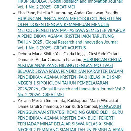
HKBP SIBOLGA
,
Global Research and Innovation Journal:
Vol. 1 No. 2 (2025): GREAT-MEI
Elsis Pane, Estelita Situmorang, Andar Gunawan Pasaribu,
HUBUNGAN PENGAJARAN METODOLOGI PENELITIAN
OLEH DOSEN DENGAN KEMAMPUAN MENULIS
METODE PENELITIAN MAHASISWA SEMESTER VII/GRUP
A PENDIDIKAN AGAMA KRISTEN IAKN TARUTUNG
TAHUN 2025
,
Global Research and Innovation Journal:
Vol. 1 No. 3 (2025): GREAT-AGUSTUS
Debora Maria Sihite, Yosi Gloria Lingga, Clesi Yade Oktari
Damanik, Andar Gunawan Pasaribu,
HUBUNGAN CERITA
ALKITAB ANAK YANG HILANG DENGAN MOTIVASI
BELAJAR SISWA PADA PENDIDIKAN KARAKTER DALAM
PENDIDIKAN AGAMA KRISTEN (PAK) KELAS IX DI SMP
NEGERI 1 SIPOHOLON TAHUN PEMBELAJARAN
2025/2026
,
Global Research and Innovation Journal: Vol. 2
No. 2 (2026): GREAT-MEI
Yesiana Meisari Simarmata, Raikhapoor, Maria Widiastuti,
Dame Taruli Simamora, Sabar Rudi Sitompul,
PENGARUH
PENGGUNAAN STRATEGI READING GUIDE OLEH GURU
PENDIDIKAN AGAMA KRISTEN DAN BUDI PEKERTI
TERHADAP MINAT BELAJAR SISWA KELAS XI SMK
NEGERI 2 PEMATANG SIANTAR TAHUN PEMBELAJARAN