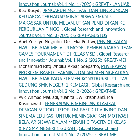
Innovation Journal: Vol. 1 No. 1 (2025): GREAT - JANUARI
Riza Rusydi,
PENGARUH MOTIVASI DAN LINGKUNGAN
KELUARGA TERHADAP MINAT SISWA SMKN 5
MAKASSAR UNTUK MELANJUTKAN PENDIDIKAN KE
PERGURUAN TINGGI
,
Global Research and Innovation
Journal: Vol. 1 No. 3 (2025): GREAT-AGUSTUS
Arief Yulistyo Nugroho, Desi Eka Pratiwi,
PENINGKATAN
HASIL BELAJAR MELALUI MODEL PEMBELAJARAN TEAM
GAMES TOURNAMENT DI KELAS V SD
,
Global Research
and Innovation Journal: Vol. 1 No. 2 (2025): GREAT-MEI
Mohammad Rizqi Andika Akbar, Soeparno,
PENERAPAN
PROBLEM BASED LEARNING DALAM MENINGKATKAN
HASIL BELAJAR PADA ELEMEN KONSTRUKSI UTILITAS
GEDUNG SMK NEGERI 1 KEMLAGI
,
Global Research and
Innovation Journal: Vol. 2 No. 2 (2026): GREAT-MEI
Avid Ahmad Mauladi, Yuanita Dwi Krisphianti, Ida
Kusumawati,
PENERAPAN BIMBINGAN KLASIKAL
DENGAN METODE PROBLEM-BASED LEARNING DAN
SINEMA EDUKASI UNTUK MENINGKATKAN MOTIVASI
BELAJAR SISWA DALAM MERAIH CITA-CITA DI KELAS
XII-7 SMA NEGERI 1 GURAH
,
Global Research and
Innovation Journal: Vol. 1 No. 2 (2025): GREAT-MEI