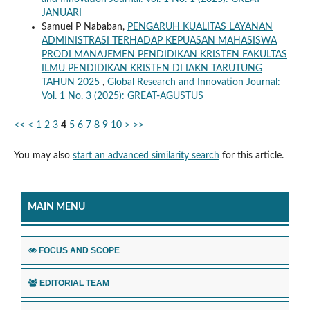
JANUARI
Samuel P Nababan,
PENGARUH KUALITAS LAYANAN
ADMINISTRASI TERHADAP KEPUASAN MAHASISWA
PRODI MANAJEMEN PENDIDIKAN KRISTEN FAKULTAS
ILMU PENDIDIKAN KRISTEN DI IAKN TARUTUNG
TAHUN 2025
,
Global Research and Innovation Journal:
Vol. 1 No. 3 (2025): GREAT-AGUSTUS
<<
<
1
2
3
4
5
6
7
8
9
10
>
>>
You may also
start an advanced similarity search
for this article.
MAIN MENU
FOCUS AND SCOPE
EDITORIAL TEAM