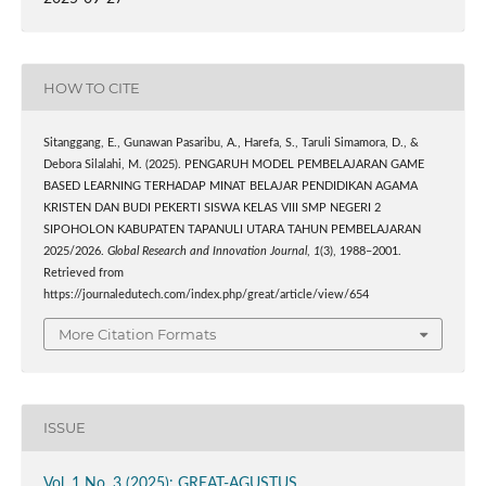
HOW TO CITE
Sitanggang, E., Gunawan Pasaribu, A., Harefa, S., Taruli Simamora, D., &
Debora Silalahi, M. (2025). PENGARUH MODEL PEMBELAJARAN GAME
BASED LEARNING TERHADAP MINAT BELAJAR PENDIDIKAN AGAMA
KRISTEN DAN BUDI PEKERTI SISWA KELAS VIII SMP NEGERI 2
SIPOHOLON KABUPATEN TAPANULI UTARA TAHUN PEMBELAJARAN
2025/2026.
Global Research and Innovation Journal
,
1
(3), 1988–2001.
Retrieved from
https://journaledutech.com/index.php/great/article/view/654
More Citation Formats
ISSUE
Vol. 1 No. 3 (2025): GREAT-AGUSTUS