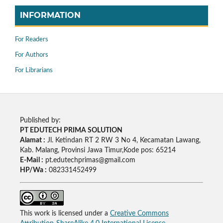
INFORMATION
For Readers
For Authors
For Librarians
Published by:
PT EDUTECH PRIMA SOLUTION
Alamat :
Jl. Ketindan RT 2 RW 3 No 4, Kecamatan Lawang,
Kab. Malang, Provinsi Jawa Timur,Kode pos: 65214
E-Mail :
pt.edutechprimas@gmail.com
HP/Wa :
082331452499
This work is licensed under a
Creative Commons