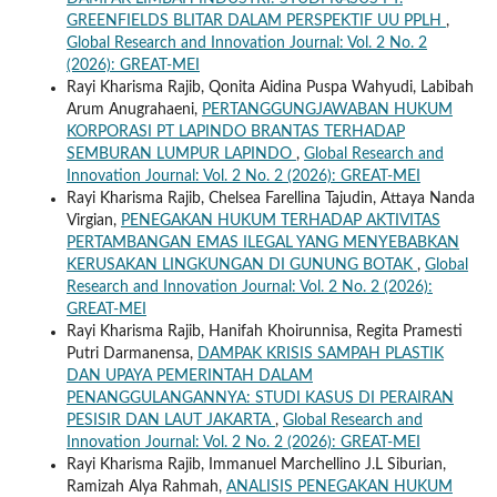
GREENFIELDS BLITAR DALAM PERSPEKTIF UU PPLH
,
Global Research and Innovation Journal: Vol. 2 No. 2
(2026): GREAT-MEI
Rayi Kharisma Rajib, Qonita Aidina Puspa Wahyudi, Labibah
Arum Anugrahaeni,
PERTANGGUNGJAWABAN HUKUM
KORPORASI PT LAPINDO BRANTAS TERHADAP
SEMBURAN LUMPUR LAPINDO
,
Global Research and
Innovation Journal: Vol. 2 No. 2 (2026): GREAT-MEI
Rayi Kharisma Rajib, Chelsea Farellina Tajudin, Attaya Nanda
Virgian,
PENEGAKAN HUKUM TERHADAP AKTIVITAS
PERTAMBANGAN EMAS ILEGAL YANG MENYEBABKAN
KERUSAKAN LINGKUNGAN DI GUNUNG BOTAK
,
Global
Research and Innovation Journal: Vol. 2 No. 2 (2026):
GREAT-MEI
Rayi Kharisma Rajib, Hanifah Khoirunnisa, Regita Pramesti
Putri Darmanensa,
DAMPAK KRISIS SAMPAH PLASTIK
DAN UPAYA PEMERINTAH DALAM
PENANGGULANGANNYA: STUDI KASUS DI PERAIRAN
PESISIR DAN LAUT JAKARTA
,
Global Research and
Innovation Journal: Vol. 2 No. 2 (2026): GREAT-MEI
Rayi Kharisma Rajib, Immanuel Marchellino J.L Siburian,
Ramizah Alya Rahmah,
ANALISIS PENEGAKAN HUKUM