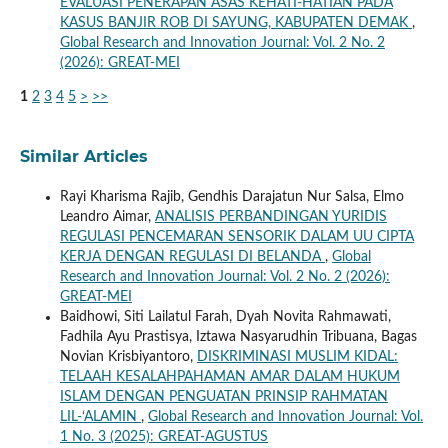
EVALUASI PENERAPAN ASAS KEHATI-HATIAN PADA
KASUS BANJIR ROB DI SAYUNG, KABUPATEN DEMAK
,
Global Research and Innovation Journal: Vol. 2 No. 2
(2026): GREAT-MEI
1
2
3
4
5
>
>>
Similar Articles
Rayi Kharisma Rajib, Gendhis Darajatun Nur Salsa, Elmo
Leandro Aimar,
ANALISIS PERBANDINGAN YURIDIS
REGULASI PENCEMARAN SENSORIK DALAM UU CIPTA
KERJA DENGAN REGULASI DI BELANDA
,
Global
Research and Innovation Journal: Vol. 2 No. 2 (2026):
GREAT-MEI
Baidhowi, Siti Lailatul Farah, Dyah Novita Rahmawati,
Fadhila Ayu Prastisya, Iztawa Nasyarudhin Tribuana, Bagas
Novian Krisbiyantoro,
DISKRIMINASI MUSLIM KIDAL:
TELAAH KESALAHPAHAMAN AMAR DALAM HUKUM
ISLAM DENGAN PENGUATAN PRINSIP RAHMATAN
LIL-‘ALAMIN
,
Global Research and Innovation Journal: Vol.
1 No. 3 (2025): GREAT-AGUSTUS