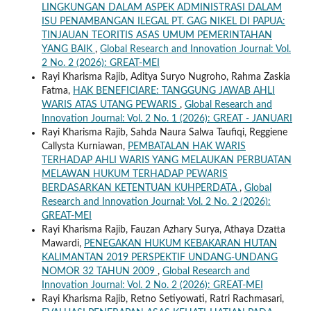
LINGKUNGAN DALAM ASPEK ADMINISTRASI DALAM
ISU PENAMBANGAN ILEGAL PT. GAG NIKEL DI PAPUA:
TINJAUAN TEORITIS ASAS UMUM PEMERINTAHAN
YANG BAIK
,
Global Research and Innovation Journal: Vol.
2 No. 2 (2026): GREAT-MEI
Rayi Kharisma Rajib, Aditya Suryo Nugroho, Rahma Zaskia
Fatma,
HAK BENEFICIARE: TANGGUNG JAWAB AHLI
WARIS ATAS UTANG PEWARIS
,
Global Research and
Innovation Journal: Vol. 2 No. 1 (2026): GREAT - JANUARI
Rayi Kharisma Rajib, Sahda Naura Salwa Taufiqi, Reggiene
Callysta Kurniawan,
PEMBATALAN HAK WARIS
TERHADAP AHLI WARIS YANG MELAUKAN PERBUATAN
MELAWAN HUKUM TERHADAP PEWARIS
BERDASARKAN KETENTUAN KUHPERDATA
,
Global
Research and Innovation Journal: Vol. 2 No. 2 (2026):
GREAT-MEI
Rayi Kharisma Rajib, Fauzan Azhary Surya, Athaya Dzatta
Mawardi,
PENEGAKAN HUKUM KEBAKARAN HUTAN
KALIMANTAN 2019 PERSPEKTIF UNDANG-UNDANG
NOMOR 32 TAHUN 2009
,
Global Research and
Innovation Journal: Vol. 2 No. 2 (2026): GREAT-MEI
Rayi Kharisma Rajib, Retno Setiyowati, Ratri Rachmasari,