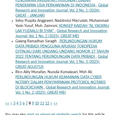
PENERAPAN MASLAHAH MURSALAH DALAM
PENERAPAN USIA PERKAWINAN DI INDONESIA
,
Global
Research and Innovation Journal: Vol. 2 No. 1 (2026):
GREAT - JANUARI
Selvy Puspita Anggraeni, Nadzirotul Mas’udah, Muhammad
Yasin Yusuf, Muh. Zamroni,
KONSEP KAIDAH “AL YAQIINU
LAA YUZAALU BI SYAK”
,
Global Research and Innovation
Journal: Vol. 1 No. 2 (2025): GREAT-MEI
Galang Ramadhan Saragih ,
PERLINDUNGAN HUKUM
DATA PRIBADI PENGGUNA APLIKASI TOKOPEDIA
DITINJAU DARI UNDANG-UNDANG NOMOR 27 TAHUN
2022 TENTANG PERLINDUNGAN DATA PRIBADI
,
Global
Research and Innovation Journal: Vol. 1 No. 3 (2025):
GREAT-AGUSTUS
Rico Aldy Munafan, Nuzulia Kumalasari, Moh Ali,
PERLINDUNGAN HUKUM KEAMANAN DATA CYBER
NOTARY DALAM PENYIMPANAN PROTOKOL NOTARIS
DI BLOCKCHAIN
,
Global Research and Innovation Journal:
Vol. 1 No. 2 (2025): GREAT-MEI
<<
<
3
4
5
6
7
8
9
10
11
12
>
>>
You may also
start an advanced similarity search
for this article.