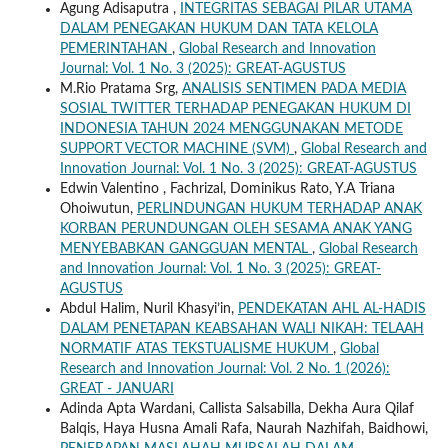
Agung Adisaputra ,
INTEGRITAS SEBAGAI PILAR UTAMA
DALAM PENEGAKAN HUKUM DAN TATA KELOLA
PEMERINTAHAN
,
Global Research and Innovation
Journal: Vol. 1 No. 3 (2025): GREAT-AGUSTUS
M.Rio Pratama Srg,
ANALISIS SENTIMEN PADA MEDIA
SOSIAL TWITTER TERHADAP PENEGAKAN HUKUM DI
INDONESIA TAHUN 2024 MENGGUNAKAN METODE
SUPPORT VECTOR MACHINE (SVM)
,
Global Research and
Innovation Journal: Vol. 1 No. 3 (2025): GREAT-AGUSTUS
Edwin Valentino , Fachrizal, Dominikus Rato, Y.A Triana
Ohoiwutun,
PERLINDUNGAN HUKUM TERHADAP ANAK
KORBAN PERUNDUNGAN OLEH SESAMA ANAK YANG
MENYEBABKAN GANGGUAN MENTAL
,
Global Research
and Innovation Journal: Vol. 1 No. 3 (2025): GREAT-
AGUSTUS
Abdul Halim, Nuril Khasyi’in,
PENDEKATAN AHL AL-HADIS
DALAM PENETAPAN KEABSAHAN WALI NIKAH: TELAAH
NORMATIF ATAS TEKSTUALISME HUKUM
,
Global
Research and Innovation Journal: Vol. 2 No. 1 (2026):
GREAT - JANUARI
Adinda Apta Wardani, Callista Salsabilla, Dekha Aura Qilaf
Balqis, Haya Husna Amali Rafa, Naurah Nazhifah, Baidhowi,