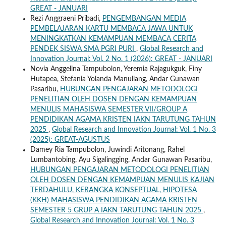
GREAT - JANUARI
Rezi Anggraeni Pribadi,
PENGEMBANGAN MEDIA
PEMBELAJARAN KARTU MEMBACA JAWA UNTUK
MENINGKATKAN KEMAMPUAN MEMBACA CERITA
PENDEK SISWA SMA PGRI PURI
,
Global Research and
Innovation Journal: Vol. 2 No. 1 (2026): GREAT - JANUARI
Novia Anggelina Tampubolon, Yeremia Rajagukguk, Finy
Hutapea, Stefania Yolanda Manullang, Andar Gunawan
Pasaribu,
HUBUNGAN PENGAJARAN METODOLOGI
PENELITIAN OLEH DOSEN DENGAN KEMAMPUAN
MENULIS MAHASISWA SEMESTER VII/GROUP A
PENDIDIKAN AGAMA KRISTEN IAKN TARUTUNG TAHUN
2025
,
Global Research and Innovation Journal: Vol. 1 No. 3
(2025): GREAT-AGUSTUS
Damey Ria Tampubolon, Juwindi Aritonang, Rahel
Lumbantobing, Ayu Sigalingging, Andar Gunawan Pasaribu,
HUBUNGAN PENGAJARAN METODOLOGI PENELITIAN
OLEH DOSEN DENGAN KEMAMPUAN MENULIS KAJIAN
TERDAHULU, KERANGKA KONSEPTUAL, HIPOTESA
(KKH) MAHASISWA PENDIDIKAN AGAMA KRISTEN
SEMESTER 5 GRUP A IAKN TARUTUNG TAHUN 2025
,
Global Research and Innovation Journal: Vol. 1 No. 3