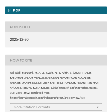
PDF
PUBLISHED
2025-12-30
HOW TO CITE
Abi Saidil Mahzumi, M. A. Q., Syarif, N., & Arifin, Z. (2025). TRADISI
KHIDMAH DALAM MENGEMBANGKAN KEMAMPUAN KOGNITIF,
AFEKTIF, DAN PSIKOMOTORIK SANTRI DI PONDOK PESANTREN HAJI
YA’QUB LIRBOYO KOTA KEDIRI.
Global Research and Innovation Journal
,
1
(3), 3492–3502. Retrieved from
https://journaledutech.com/index.php/great/article/view/919
More Citation Formats