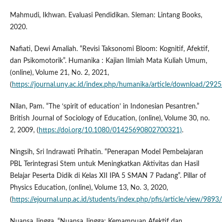
Mahmudi, Ikhwan. Evaluasi Pendidikan. Sleman: Lintang Books,
2020.
Nafiati, Dewi Amaliah. “Revisi Taksonomi Bloom: Kognitif, Afektif,
dan Psikomotorik”. Humanika : Kajian Ilmiah Mata Kuliah Umum,
(online), Volume 21, No. 2, 2021,
(
https://journal.uny.ac.id/index.php/humanika/article/download/2925
Nilan, Pam. “The ‘spirit of education’ in Indonesian Pesantren.”
British Journal of Sociology of Education, (online), Volume 30, no.
2, 2009, (
https://doi.org/10.1080/01425690802700321)
.
Ningsih, Sri Indrawati Prihatin. “Penerapan Model Pembelajaran
PBL Terintegrasi Stem untuk Meningkatkan Aktivitas dan Hasil
Belajar Peserta Didik di Kelas XII IPA 5 SMAN 7 Padang”. Pillar of
Physics Education, (online), Volume 13, No. 3, 2020,
(
https://ejournal.unp.ac.id/students/index.php/pfis/article/view/9893
Nuansa Jingga. “Nuansa Jingga: Kemampuan Afektif dan