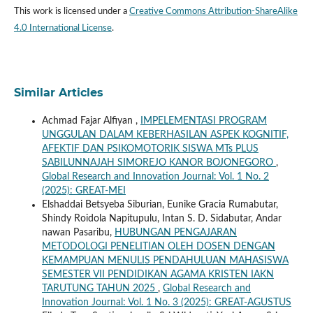
This work is licensed under a
Creative Commons Attribution-ShareAlike
4.0 International License
.
Similar Articles
Achmad Fajar Alfiyan ,
IMPELEMENTASI PROGRAM
UNGGULAN DALAM KEBERHASILAN ASPEK KOGNITIF,
AFEKTIF DAN PSIKOMOTORIK SISWA MTs PLUS
SABILUNNAJAH SIMOREJO KANOR BOJONEGORO
,
Global Research and Innovation Journal: Vol. 1 No. 2
(2025): GREAT-MEI
Elshaddai Betsyeba Siburian, Eunike Gracia Rumabutar,
Shindy Roidola Napitupulu, Intan S. D. Sidabutar, Andar
nawan Pasaribu,
HUBUNGAN PENGAJARAN
METODOLOGI PENELITIAN OLEH DOSEN DENGAN
KEMAMPUAN MENULIS PENDAHULUAN MAHASISWA
SEMESTER VII PENDIDIKAN AGAMA KRISTEN IAKN
TARUTUNG TAHUN 2025
,
Global Research and
Innovation Journal: Vol. 1 No. 3 (2025): GREAT-AGUSTUS