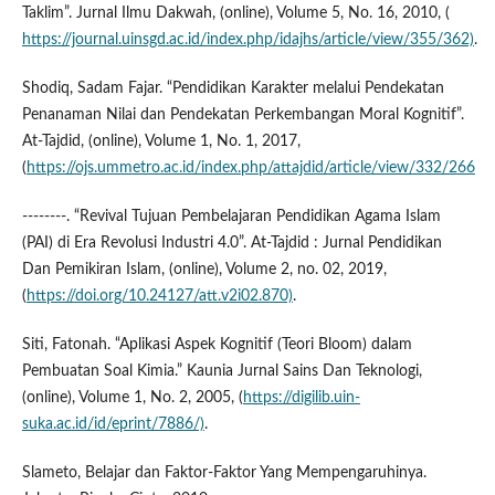
Taklim”. Jurnal Ilmu Dakwah, (online), Volume 5, No. 16, 2010, (
https://journal.uinsgd.ac.id/index.php/idajhs/article/view/355/362)
.
Shodiq, Sadam Fajar. “Pendidikan Karakter melalui Pendekatan
Penanaman Nilai dan Pendekatan Perkembangan Moral Kognitif”.
At-Tajdid, (online), Volume 1, No. 1, 2017,
(
https://ojs.ummetro.ac.id/index.php/attajdid/article/view/332/266
--------. “Revival Tujuan Pembelajaran Pendidikan Agama Islam
(PAI) di Era Revolusi Industri 4.0”. At-Tajdid : Jurnal Pendidikan
Dan Pemikiran Islam, (online), Volume 2, no. 02, 2019,
(
https://doi.org/10.24127/att.v2i02.870)
.
Siti, Fatonah. “Aplikasi Aspek Kognitif (Teori Bloom) dalam
Pembuatan Soal Kimia.” Kaunia Jurnal Sains Dan Teknologi,
(online), Volume 1, No. 2, 2005, (
https://digilib.uin-
suka.ac.id/id/eprint/7886/)
.
Slameto, Belajar dan Faktor-Faktor Yang Mempengaruhinya.