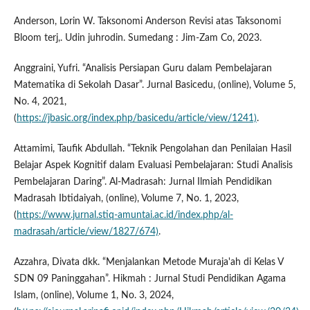
Anderson, Lorin W. Taksonomi Anderson Revisi atas Taksonomi
Bloom terj,. Udin juhrodin. Sumedang : Jim-Zam Co, 2023.
Anggraini, Yufri. “Analisis Persiapan Guru dalam Pembelajaran
Matematika di Sekolah Dasar”. Jurnal Basicedu, (online), Volume 5,
No. 4, 2021,
(
https://jbasic.org/index.php/basicedu/article/view/1241)
.
Attamimi, Taufik Abdullah. “Teknik Pengolahan dan Penilaian Hasil
Belajar Aspek Kognitif dalam Evaluasi Pembelajaran: Studi Analisis
Pembelajaran Daring”. Al-Madrasah: Jurnal Ilmiah Pendidikan
Madrasah Ibtidaiyah, (online), Volume 7, No. 1, 2023,
(
https://www.jurnal.stiq-amuntai.ac.id/index.php/al-
madrasah/article/view/1827/674)
.
Azzahra, Divata dkk. “Menjalankan Metode Muraja'ah di Kelas V
SDN 09 Paninggahan”. Hikmah : Jurnal Studi Pendidikan Agama
Islam, (online), Volume 1, No. 3, 2024,