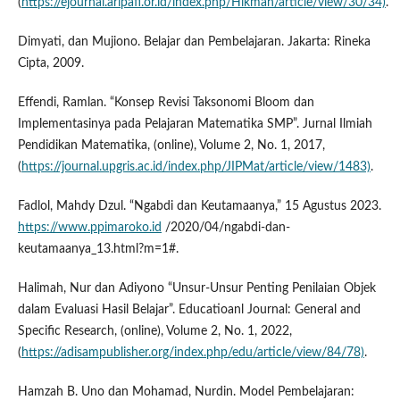
(
https://ejournal.aripafi.or.id/index.php/Hikmah/article/view/30/34)
.
Dimyati, dan Mujiono. Belajar dan Pembelajaran. Jakarta: Rineka
Cipta, 2009.
Effendi, Ramlan. “Konsep Revisi Taksonomi Bloom dan
Implementasinya pada Pelajaran Matematika SMP”. Jurnal Ilmiah
Pendidikan Matematika, (online), Volume 2, No. 1, 2017,
(
https://journal.upgris.ac.id/index.php/JIPMat/article/view/1483)
.
Fadlol, Mahdy Dzul. “Ngabdi dan Keutamaanya,” 15 Agustus 2023.
https://www.ppimaroko.id
/2020/04/ngabdi-dan-
keutamaanya_13.html?m=1#.
Halimah, Nur dan Adiyono “Unsur-Unsur Penting Penilaian Objek
dalam Evaluasi Hasil Belajar”. Educatioanl Journal: General and
Specific Research, (online), Volume 2, No. 1, 2022,
(
https://adisampublisher.org/index.php/edu/article/view/84/78)
.
Hamzah B. Uno dan Mohamad, Nurdin. Model Pembelajaran: