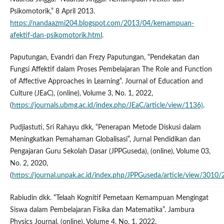
Psikomotorik,” 8 April 2013.
https://nandaazmi204.blogspot.com/2013/04/kemampuan-
afektif-dan-psikomotorik.html
.
Paputungan, Evandri dan Frezy Paputungan, “Pendekatan dan
Fungsi Affektif dalam Proses Pembelajaran The Role and Function
of Affective Approaches in Learning”. Journal of Education and
Culture (JEaC), (online), Volume 3, No. 1, 2022,
(
https://journals.ubmg.ac.id/index.php/JEaC/article/view/1136)
.
Pudjiastuti, Sri Rahayu dkk, “Penerapan Metode Diskusi dalam
Meningkatkan Pemahaman Globalisasi”, Jurnal Pendidikan dan
Pengajaran Guru Sekolah Dasar (JPPGuseda), (online), Volume 03,
No. 2, 2020,
(
https://journal.unpak.ac.id/index.php/JPPGuseda/article/view/3010
Rabiudin dkk. “Telaah Kognitif Pemetaan Kemampuan Mengingat
Siswa dalam Pembelajaran Fisika dan Matematika”. Jambura
Physics Journal, (online), Volume 4, No. 1, 2022,