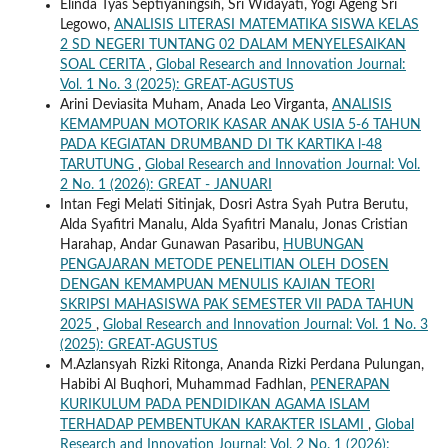
Elinda Tyas Septiyaningsih, Sri Widayati, Yogi Ageng Sri
Legowo,
ANALISIS LITERASI MATEMATIKA SISWA KELAS
2 SD NEGERI TUNTANG 02 DALAM MENYELESAIKAN
SOAL CERITA
,
Global Research and Innovation Journal:
Vol. 1 No. 3 (2025): GREAT-AGUSTUS
Arini Deviasita Muham, Anada Leo Virganta,
ANALISIS
KEMAMPUAN MOTORIK KASAR ANAK USIA 5-6 TAHUN
PADA KEGIATAN DRUMBAND DI TK KARTIKA l-48
TARUTUNG
,
Global Research and Innovation Journal: Vol.
2 No. 1 (2026): GREAT - JANUARI
Intan Fegi Melati Sitinjak, Dosri Astra Syah Putra Berutu,
Alda Syafitri Manalu, Alda Syafitri Manalu, Jonas Cristian
Harahap, Andar Gunawan Pasaribu,
HUBUNGAN
PENGAJARAN METODE PENELITIAN OLEH DOSEN
DENGAN KEMAMPUAN MENULIS KAJIAN TEORI
SKRIPSI MAHASISWA PAK SEMESTER VII PADA TAHUN
2025
,
Global Research and Innovation Journal: Vol. 1 No. 3
(2025): GREAT-AGUSTUS
M.Azlansyah Rizki Ritonga, Ananda Rizki Perdana Pulungan,
Habibi Al Buqhori, Muhammad Fadhlan,
PENERAPAN
KURIKULUM PADA PENDIDIKAN AGAMA ISLAM
TERHADAP PEMBENTUKAN KARAKTER ISLAMI
,
Global
Research and Innovation Journal: Vol. 2 No. 1 (2026):