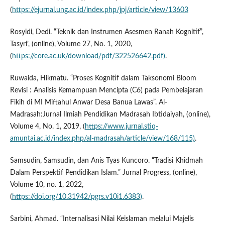
(
https://ejurnal.ung.ac.id/index.php/jpj/article/view/13603
Rosyidi, Dedi. “Teknik dan Instrumen Asesmen Ranah Kognitif”,
Tasyri’, (online), Volume 27, No. 1, 2020,
(
https://core.ac.uk/download/pdf/322526642.pdf)
.
Ruwaida, Hikmatu. “Proses Kognitif dalam Taksonomi Bloom
Revisi : Analisis Kemampuan Mencipta (C6) pada Pembelajaran
Fikih di MI Miftahul Anwar Desa Banua Lawas”. Al-
Madrasah:Jurnal Ilmiah Pendidikan Madrasah Ibtidaiyah, (online),
Volume 4, No. 1, 2019, (
https://www.jurnal.stiq-
amuntai.ac.id/index.php/al-madrasah/article/view/168/115)
.
Samsudin, Samsudin, dan Anis Tyas Kuncoro. “Tradisi Khidmah
Dalam Perspektif Pendidikan Islam.” Jurnal Progress, (online),
Volume 10, no. 1, 2022,
(
https://doi.org/10.31942/pgrs.v10i1.6383)
.
Sarbini, Ahmad. “Internalisasi Nilai Keislaman melalui Majelis