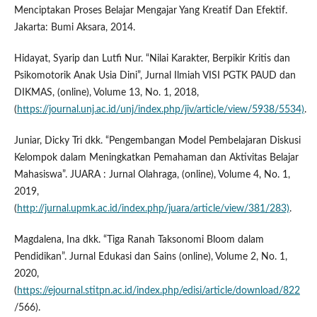
Menciptakan Proses Belajar Mengajar Yang Kreatif Dan Efektif.
Jakarta: Bumi Aksara, 2014.
Hidayat, Syarip dan Lutfi Nur. “Nilai Karakter, Berpikir Kritis dan
Psikomotorik Anak Usia Dini”, Jurnal Ilmiah VISI PGTK PAUD dan
DIKMAS, (online), Volume 13, No. 1, 2018,
(
https://journal.unj.ac.id/unj/index.php/jiv/article/view/5938/5534)
.
Juniar, Dicky Tri dkk. “Pengembangan Model Pembelajaran Diskusi
Kelompok dalam Meningkatkan Pemahaman dan Aktivitas Belajar
Mahasiswa”. JUARA : Jurnal Olahraga, (online), Volume 4, No. 1,
2019,
(
http://jurnal.upmk.ac.id/index.php/juara/article/view/381/283)
.
Magdalena, Ina dkk. “Tiga Ranah Taksonomi Bloom dalam
Pendidikan”. Jurnal Edukasi dan Sains (online), Volume 2, No. 1,
2020,
(
https://ejournal.stitpn.ac.id/index.php/edisi/article/download/822
/566).