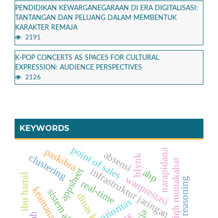
PENDIDIKAN KEWARGANEGARAAN DI ERA DIGITALISASI:
TANTANGAN DAN PELUANG DALAM MEMBENTUK
KARAKTER REMAJA
2191
K-POP CONCERTS AS SPACES FOR CULTURAL
EXPRESSION: AUDIENCE PERSPECTIVES
2126
KEYWORDS
point of sales
paskibra
narapidana
absensi
clustering
blynk
fiqh munakahat
appsheet
infrastruktur jaringan
ahp
ibu hamil
wanprestasi
real-time
keamanan pintu
sistem absensi
prioritas