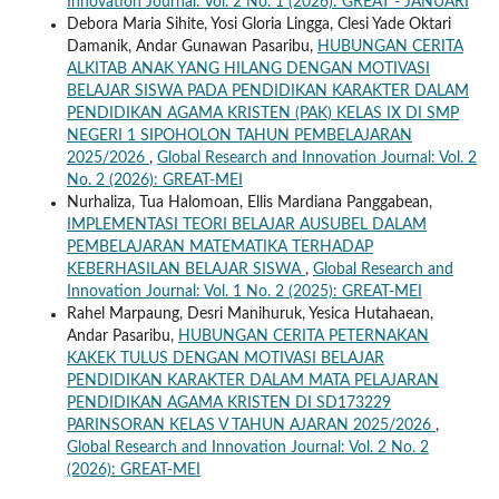
Innovation Journal: Vol. 2 No. 1 (2026): GREAT - JANUARI
Debora Maria Sihite, Yosi Gloria Lingga, Clesi Yade Oktari
Damanik, Andar Gunawan Pasaribu,
HUBUNGAN CERITA
ALKITAB ANAK YANG HILANG DENGAN MOTIVASI
BELAJAR SISWA PADA PENDIDIKAN KARAKTER DALAM
PENDIDIKAN AGAMA KRISTEN (PAK) KELAS IX DI SMP
NEGERI 1 SIPOHOLON TAHUN PEMBELAJARAN
2025/2026
,
Global Research and Innovation Journal: Vol. 2
No. 2 (2026): GREAT-MEI
Nurhaliza, Tua Halomoan, Ellis Mardiana Panggabean,
IMPLEMENTASI TEORI BELAJAR AUSUBEL DALAM
PEMBELAJARAN MATEMATIKA TERHADAP
KEBERHASILAN BELAJAR SISWA
,
Global Research and
Innovation Journal: Vol. 1 No. 2 (2025): GREAT-MEI
Rahel Marpaung, Desri Manihuruk, Yesica Hutahaean,
Andar Pasaribu,
HUBUNGAN CERITA PETERNAKAN
KAKEK TULUS DENGAN MOTIVASI BELAJAR
PENDIDIKAN KARAKTER DALAM MATA PELAJARAN
PENDIDIKAN AGAMA KRISTEN DI SD173229
PARINSORAN KELAS V TAHUN AJARAN 2025/2026
,
Global Research and Innovation Journal: Vol. 2 No. 2
(2026): GREAT-MEI