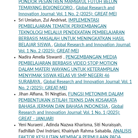
PONDOK PESANTREN MAMBA’UL FUTUH BELUN
TEMAYANG BOJONEGORO
,
Global Research and
Innovation Journal: Vol. 1 No. 2 (2025): GREAT-MEI
Sri Umiatun, Zul Andrivat,
IMPLEMENTASI
PEMBELAJARAN TEMATIK PERKEMBANGAN
TEKNOLOGI MELALUI PENDEKATAN PEMBELAJARAN
BERBASIS MASALAH UNTUK MENINGKATKAN HASIL
BELAJAR SISWA
,
Global Research and Innovation Journal:
Vol. 1 No. 2 (2025): GREAT-MEI
Nadira Amelia Siswanti ,
PENGEMBANGAN MEDIA
PEMBELAJARAN BERBASIS VIDEO STOP MOTION
DALAM MATERI WAYANG UNTUK KETERAMPILAN
MENYIMAK SISWA KELAS VII SMP NEGERI 46
SURABAYA
,
Global Research and Innovation Journal: Vol. 1
No. 2 (2025): GREAT-MEI
Jihan Alfiana, Tri Ningtias,
FUNGSI METONIMI DALAM
PEMBENTUKAN ISTILAH TEKNIS DAN KOSAKATA
BAHASA JERMAN DAN BAHASA INDONESIA
,
Global
Research and Innovation Journal: Vol. 1 No. 1 (2025):
GREAT - JANUARI
Yeni Nuraeni , Adinda Nazwa Kharisma, Siti Nuraisyah,
Fadhillah Dwi Indriani, Khairiyah Rahma Salsabila,
ANALISIS
FAKTOR KESULITAN MEMBACA PERMULAAN PADA