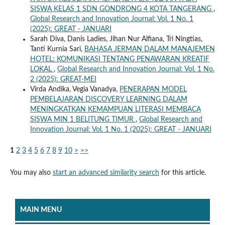
SISWA KELAS 1 SDN GONDRONG 4 KOTA TANGERANG
,
Global Research and Innovation Journal: Vol. 1 No. 1
(2025): GREAT - JANUARI
Sarah Diva, Danis Ladies, Jihan Nur Alfiana, Tri Ningtias,
Tanti Kurnia Sari,
BAHASA JERMAN DALAM MANAJEMEN
HOTEL: KOMUNIKASI TENTANG PENAWARAN KREATIF
LOKAL
,
Global Research and Innovation Journal: Vol. 1 No.
2 (2025): GREAT-MEI
Virda Andika, Vegia Vanadya,
PENERAPAN MODEL
PEMBELAJARAN DISCOVERY LEARNING DALAM
MENINGKATKAN KEMAMPUAN LITERASI MEMBACA
SISWA MIN 1 BELITUNG TIMUR
,
Global Research and
Innovation Journal: Vol. 1 No. 1 (2025): GREAT - JANUARI
1
2
3
4
5
6
7
8
9
10
>
>>
You may also
start an advanced similarity search
for this article.
MAIN MENU