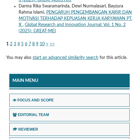
3 (2025): GREAT-AGUSTUS
Darma Rika Swaramarinda, Dewi Nurmalasari, Bayzura
Rahma Islami,
PENGARUH PENGEMBANGAN KARIR DAN
MOTIVASI TERHADAP KEPUASAN KERJA KARYAWAN PT.
X
,
Global Research and Innovation Journal: Vol. 1 No. 2
(2025): GREAT-MEI
1
2
3
4
5
6
7
8
9
10
>
>>
You may also
start an advanced similarity search
for this article.
MAIN MENU
FOCUS AND SCOPE
EDITORIAL TEAM
REVIEWER