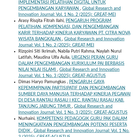
IMPLEMENTASI PELATIHAN DIGITAL UNTUK
PENGEMBANGAN KARYAWAN
,
Global Research and
Innovation Journal: Vol. 1 No. 2 (2025): GREAT-MEI
Arasy Risqita Fitrah Ilahi,
PENGARUH PROGRAM
PELATIHAN, KOMPENSASI, DAN PENGEMBANGAN
KARIR TERHADAP KINERJA KARYAWAN PT. CITRA NOVA
WISATA BANGKALAN
,
Global Research and Innovation
Journal: Vol. 1 No. 2 (2025): GREAT-MEI
Rizqoini Siti Ikrimah, Nabila Putri Rahma, Naylah Nurul
Latifah, Maudina Ulfa Aulia,
URGENSI PERAN GURU
DALAM PENGEMBANGAN KURIKULUM PAI BERBASIS
NILAI NILAI ISLAMI
,
Global Research and Innovation
Journal: Vol. 1 No. 3 (2025): GREAT-AGUSTUS
Dimas Haryo Pamungkas ,
PENGARUH GAYA
KEPEMIMPINAN PARTISIPATIF DAN PENGEMBANGAN
SUMBER DAYA MANUSIA TERHADAP KINERJA PEGAWAI
DI DESA RANTAU RASAU I KEC. RANTAU RASAU KAB.
TANJUNG JABUNG TIMUR
,
Global Research and
Innovation Journal: Vol. 1 No. 3 (2025): GREAT-AGUSTUS
Nurhaini,
KOMPETENSI PEDAGOGIK GURU PAK DALAM
MENINGKATKAN PENGEMBANGAN POTENSI PESERTA
DIDIK
,
Global Research and Innovation Journal: Vol. 1 No.