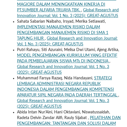
MAGIORE DALAM MENINGKATKAN KINERJA DI
PT.SUMBER ALFARIA TRIJAYA TBK.
,
Global Research and
Innovation Journal: Vol. 1 No. 3 (2025): GREAT-AGUSTUS
Sahata Sabarian Naibaho, Irsyad, Merika Setiawati,
IMPLEMENTASI MANAJEMEN RISIKO DALAM
PENGEMBANGAN MANAJEMEN RISIKO DI SMA 1
TAPUNG HILIR
,
Global Research and Innovation Journal:
Vol. 1 No. 3 (2025): GREAT-AGUSTUS
Putri Rahayu, Siti Azuraini, Melisa Dwi Utami, Ajeng Artika,
MODEL PENGEMBANGAN KURIKULUM YANG EFEKTIF
PADA PEMBELAJARAN SISWA MTs DI INDONESIA
,
Global Research and Innovation Journal: Vol. 1 No. 3
(2025): GREAT-AGUSTUS
Muhammad Farsya Razaq, Nida Handayani,
STRATEGI
LEMBAGA ADMINISTRASI NEGARA REPUBLIK
INDONESIA DALAM PENGEMBANGAN KOMPETENSI
APARATUR SIPIL NEGARA PADA DAERAH TERTINGGAL
,
Global Research and Innovation Journal: Vol. 1 No. 3
(2025): GREAT-AGUSTUS
Abida Intan Nur’Aini, Hani Oktaviani, Niswatussaidah,
Radeta Delvin Zandar Alifi, Rauly Sijabat ,
PELATIHAN DAN
PENGEMBANGAN: TANTANGAN DAN SOLUSI DALAM