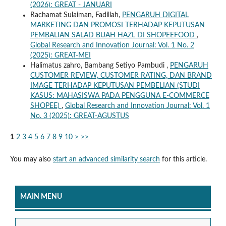
(2026): GREAT - JANUARI
Rachamat Sulaiman, Fadillah,
PENGARUH DIGITAL
MARKETING DAN PROMOSI TERHADAP KEPUTUSAN
PEMBALIAN SALAD BUAH HAZL DI SHOPEEFOOD
,
Global Research and Innovation Journal: Vol. 1 No. 2
(2025): GREAT-MEI
Halimatus zahro, Bambang Setiyo Pambudi ,
PENGARUH
CUSTOMER REVIEW, CUSTOMER RATING, DAN BRAND
IMAGE TERHADAP KEPUTUSAN PEMBELIAN (STUDI
KASUS: MAHASISWA PADA PENGGUNA E-COMMERCE
SHOPEE)
,
Global Research and Innovation Journal: Vol. 1
No. 3 (2025): GREAT-AGUSTUS
1
2
3
4
5
6
7
8
9
10
>
>>
You may also
start an advanced similarity search
for this article.
MAIN MENU