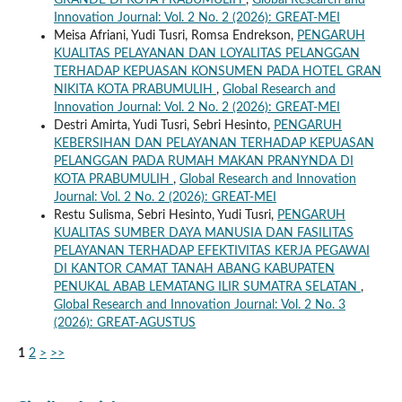
GRANDE DI KOTA PRABUMULIH
,
Global Research and
Innovation Journal: Vol. 2 No. 2 (2026): GREAT-MEI
Meisa Afriani, Yudi Tusri, Romsa Endrekson,
PENGARUH
KUALITAS PELAYANAN DAN LOYALITAS PELANGGAN
TERHADAP KEPUASAN KONSUMEN PADA HOTEL GRAN
NIKITA KOTA PRABUMULIH
,
Global Research and
Innovation Journal: Vol. 2 No. 2 (2026): GREAT-MEI
Destri Amirta, Yudi Tusri, Sebri Hesinto,
PENGARUH
KEBERSIHAN DAN PELAYANAN TERHADAP KEPUASAN
PELANGGAN PADA RUMAH MAKAN PRANYNDA DI
KOTA PRABUMULIH
,
Global Research and Innovation
Journal: Vol. 2 No. 2 (2026): GREAT-MEI
Restu Sulisma, Sebri Hesinto, Yudi Tusri,
PENGARUH
KUALITAS SUMBER DAYA MANUSIA DAN FASILITAS
PELAYANAN TERHADAP EFEKTIVITAS KERJA PEGAWAI
DI KANTOR CAMAT TANAH ABANG KABUPATEN
PENUKAL ABAB LEMATANG ILIR SUMATRA SELATAN
,
Global Research and Innovation Journal: Vol. 2 No. 3
(2026): GREAT-AGUSTUS
1
2
>
>>