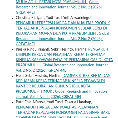
MULIA ADHILESTARI KOTA PRABUMULIH
,
Global
Research and Innovation Journal: Vol. 2 No. 2 (2026):
GREAT-MEI
Christina Fitriyani, Yudi Tusri, Yelli Aswariningsih,
PENGARUH PERSEPSI HARGA DAN KUALITAS PRODUK
TERHADAP KEPUASAN KONSUMEN SEBLAK SERLI DI
KELURAHAN MUARA DUA KOTA PRABUMULIH
,
Global
Research and Innovation Journal: Vol. 2 No. 2 (2026):
GREAT-MEI
Rieska Rindu Kinanti, Sebri Hesinto, Herlina,
PENGARUH
DISIPLIN KERJA DAN PELATIHAN KERJA TERHADAP
KINERJA KARYAWAN PADA PT PERTAMINA GAS DI KOTA
PRABUMULIH
,
Global Research and Innovation Journal:
Vol. 2 No. 2 (2026): GREAT-MEI
Heni, Sebri Hesinto, Herlina,
DAMPAK STRES KERJA DAN
KEPUASAN KERJA TERHADAP KINERJA PEGAWAI DI
KANTOR KELURAHAN GUNUNG IBUL KOTA
PRABUMULIH TIMUR
,
Global Research and Innovation
Journal: Vol. 2 No. 2 (2026): GREAT-MEI
Putri Fhia Alfareza, Yudi Tusri, Zakaria Harahap,
PENGARUH HARGA DAN KUALITAS PELAYANAN
TERHADAP KEPUASAN KONSUMEN PADA SINAR BARU