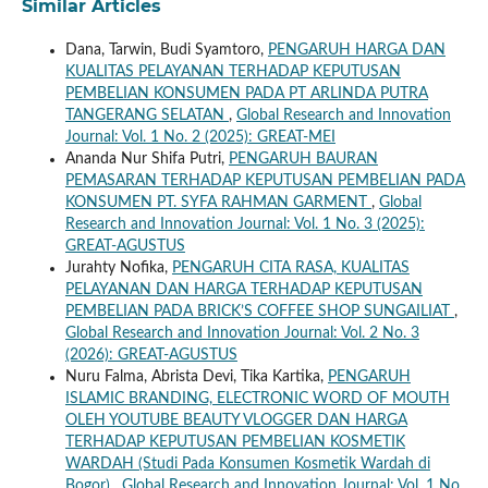
Similar Articles
Dana, Tarwin, Budi Syamtoro,
PENGARUH HARGA DAN
KUALITAS PELAYANAN TERHADAP KEPUTUSAN
PEMBELIAN KONSUMEN PADA PT ARLINDA PUTRA
TANGERANG SELATAN
,
Global Research and Innovation
Journal: Vol. 1 No. 2 (2025): GREAT-MEI
Ananda Nur Shifa Putri,
PENGARUH BAURAN
PEMASARAN TERHADAP KEPUTUSAN PEMBELIAN PADA
KONSUMEN PT. SYFA RAHMAN GARMENT
,
Global
Research and Innovation Journal: Vol. 1 No. 3 (2025):
GREAT-AGUSTUS
Jurahty Nofika,
PENGARUH CITA RASA, KUALITAS
PELAYANAN DAN HARGA TERHADAP KEPUTUSAN
PEMBELIAN PADA BRICK’S COFFEE SHOP SUNGAILIAT
,
Global Research and Innovation Journal: Vol. 2 No. 3
(2026): GREAT-AGUSTUS
Nuru Falma, Abrista Devi, Tika Kartika,
PENGARUH
ISLAMIC BRANDING, ELECTRONIC WORD OF MOUTH
OLEH YOUTUBE BEAUTY VLOGGER DAN HARGA
TERHADAP KEPUTUSAN PEMBELIAN KOSMETIK
WARDAH (Studi Pada Konsumen Kosmetik Wardah di
Bogor)
,
Global Research and Innovation Journal: Vol. 1 No.