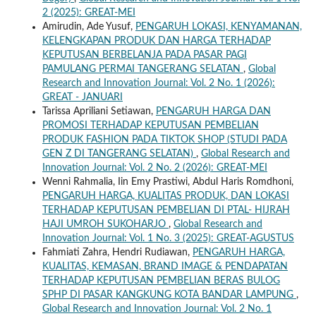
2 (2025): GREAT-MEI
Amirudin, Ade Yusuf,
PENGARUH LOKASI, KENYAMANAN,
KELENGKAPAN PRODUK DAN HARGA TERHADAP
KEPUTUSAN BERBELANJA PADA PASAR PAGI
PAMULANG PERMAI TANGERANG SELATAN
,
Global
Research and Innovation Journal: Vol. 2 No. 1 (2026):
GREAT - JANUARI
Tarissa Apriliani Setiawan,
PENGARUH HARGA DAN
PROMOSI TERHADAP KEPUTUSAN PEMBELIAN
PRODUK FASHION PADA TIKTOK SHOP (STUDI PADA
GEN Z DI TANGERANG SELATAN)
,
Global Research and
Innovation Journal: Vol. 2 No. 2 (2026): GREAT-MEI
Wenni Rahmalia, Iin Emy Prastiwi, Abdul Haris Romdhoni,
PENGARUH HARGA, KUALITAS PRODUK, DAN LOKASI
TERHADAP KEPUTUSAN PEMBELIAN DI PTAL- HIJRAH
HAJI UMROH SUKOHARJO
,
Global Research and
Innovation Journal: Vol. 1 No. 3 (2025): GREAT-AGUSTUS
Fahmiati Zahra, Hendri Rudiawan,
PENGARUH HARGA,
KUALITAS, KEMASAN, BRAND IMAGE & PENDAPATAN
TERHADAP KEPUTUSAN PEMBELIAN BERAS BULOG
SPHP DI PASAR KANGKUNG KOTA BANDAR LAMPUNG
,
Global Research and Innovation Journal: Vol. 2 No. 1