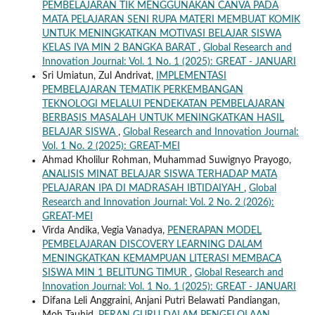
PEMBELAJARAN TIK MENGGUNAKAN CANVA PADA
MATA PELAJARAN SENI RUPA MATERI MEMBUAT KOMIK
UNTUK MENINGKATKAN MOTIVASI BELAJAR SISWA
KELAS IVA MIN 2 BANGKA BARAT
,
Global Research and
Innovation Journal: Vol. 1 No. 1 (2025): GREAT - JANUARI
Sri Umiatun, Zul Andrivat,
IMPLEMENTASI
PEMBELAJARAN TEMATIK PERKEMBANGAN
TEKNOLOGI MELALUI PENDEKATAN PEMBELAJARAN
BERBASIS MASALAH UNTUK MENINGKATKAN HASIL
BELAJAR SISWA
,
Global Research and Innovation Journal:
Vol. 1 No. 2 (2025): GREAT-MEI
Ahmad Kholilur Rohman, Muhammad Suwignyo Prayogo,
ANALISIS MINAT BELAJAR SISWA TERHADAP MATA
PELAJARAN IPA DI MADRASAH IBTIDAIYAH
,
Global
Research and Innovation Journal: Vol. 2 No. 2 (2026):
GREAT-MEI
Virda Andika, Vegia Vanadya,
PENERAPAN MODEL
PEMBELAJARAN DISCOVERY LEARNING DALAM
MENINGKATKAN KEMAMPUAN LITERASI MEMBACA
SISWA MIN 1 BELITUNG TIMUR
,
Global Research and
Innovation Journal: Vol. 1 No. 1 (2025): GREAT - JANUARI
Difana Leli Anggraini, Anjani Putri Belawati Pandiangan,