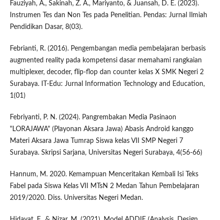
Fauziyah, A., Sakinah, Z. A., Mariyanto, & Juansah, D. E. (2023).
Instrumen Tes dan Non Tes pada Penelitian. Pendas: Jurnal Ilmiah
Pendidikan Dasar, 8(03).
Febrianti, R. (2016). Pengembangan media pembelajaran berbasis
augmented reality pada kompetensi dasar memahami rangkaian
multiplexer, decoder, flip-flop dan counter kelas X SMK Negeri 2
Surabaya. IT-Edu: Jurnal Information Technology and Education,
1(01)
Febriyanti, P. N. (2024). Pangrembakan Media Pasinaon
"LORAJAWA" (Playonan Aksara Jawa) Abasis Android kanggo
Materi Aksara Jawa Tumrap Siswa kelas VII SMP Negeri 7
Surabaya. Skripsi Sarjana, Universitas Negeri Surabaya, 4(56-66)
Hannum, M. 2020. Kemampuan Menceritakan Kembali Isi Teks
Fabel pada Siswa Kelas VII MTsN 2 Medan Tahun Pembelajaran
2019/2020. Diss. Universitas Negeri Medan.
Hidayat, F., & Nizar, M. (2021). Model ADDIE (Analysis, Design,