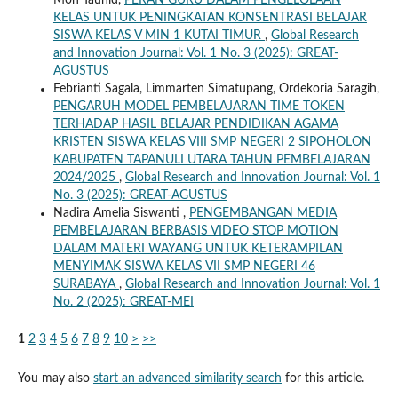
Moh Tauhid,
PERAN GURU DALAM PENGELOLAAN
KELAS UNTUK PENINGKATAN KONSENTRASI BELAJAR
SISWA KELAS V MIN 1 KUTAI TIMUR
,
Global Research
and Innovation Journal: Vol. 1 No. 3 (2025): GREAT-
AGUSTUS
Febrianti Sagala, Limmarten Simatupang, Ordekoria Saragih,
PENGARUH MODEL PEMBELAJARAN TIME TOKEN
TERHADAP HASIL BELAJAR PENDIDIKAN AGAMA
KRISTEN SISWA KELAS VIII SMP NEGERI 2 SIPOHOLON
KABUPATEN TAPANULI UTARA TAHUN PEMBELAJARAN
2024/2025
,
Global Research and Innovation Journal: Vol. 1
No. 3 (2025): GREAT-AGUSTUS
Nadira Amelia Siswanti ,
PENGEMBANGAN MEDIA
PEMBELAJARAN BERBASIS VIDEO STOP MOTION
DALAM MATERI WAYANG UNTUK KETERAMPILAN
MENYIMAK SISWA KELAS VII SMP NEGERI 46
SURABAYA
,
Global Research and Innovation Journal: Vol. 1
No. 2 (2025): GREAT-MEI
1
2
3
4
5
6
7
8
9
10
>
>>
You may also
start an advanced similarity search
for this article.