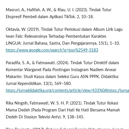
Masruri, A., Hafifah, A. W., & Riau, U. I. (2023). Tindak Tutur
Ekspresif Pembeli dalam Aplikasi TikTok. 2, 10–18.
Oktavia, W. (2019). Tindak Tutur Perlokusi dalam Album Lirik Lagu
Iwan Fals: Relevansinya Terhadap Pembentukan Karakter.
LINGUA: Jurnal Bahasa, Sastra, Dan Pengajarannya, 15(1), 1–10.
https://www.google.com/search?q=issn%2549-3183
Paradifa, S. A., & Fatmawati. (2024). Tindak Tutur Direktif dalam
Komentar Warganet Pada Postingan Instagram Nadiem Anwar
Makarim: Studi Kasus dalam Seleksi Guru ASN PPPK. Didaktika:
Jurnal Kependidikan, 13(1), 569–580.
https://jurnaldidaktika.org/contents/article/view/433%0Ahttps://jur
Rika Ningsih, Fatmawati, W. S. H. P. (2021). Tindak Tutur Ilokasi
Mama Dedeh (Pada Program Dari Hati Ke Hati Bersama Mamah
Dedeh Di Stasiun Televisi Antv). 9, 138–145.