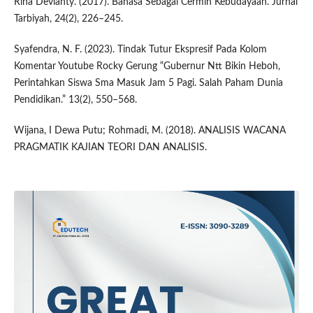
Rina Devianty. (2017). Bahasa Sebagai Cermin Kebudayaan. Jurnal
Tarbiyah, 24(2), 226–245.
Syafendra, N. F. (2023). Tindak Tutur Ekspresif Pada Kolom
Komentar Youtube Rocky Gerung “Gubernur Ntt Bikin Heboh,
Perintahkan Siswa Sma Masuk Jam 5 Pagi. Salah Paham Dunia
Pendidikan.” 13(2), 550–568.
Wijana, I Dewa Putu; Rohmadi, M. (2018). ANALISIS WACANA
PRAGMATIK KAJIAN TEORI DAN ANALISIS.