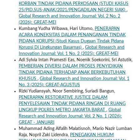
KORBAN TINDAK PIDANA PERKOSAAN (STUDI KASUS
25/PID.SUS-ANAK/2021/PENGADILAN NEGERI SIAK)
,
Global Research and Innovation Journal: Vol. 2 No. 2
(2026): GREAT-MEI
Kumbang Yudha Wibawa, Hari Utomo,
PENERAPAN
ACARA KONEKSITAS DALAM PENANGANAN TINDAK
PIDANA KORUPSI (Studi Kasus Dugaan Tindak Pidana
Korupsi Di Lingkungan Basarnas)
,
Global Research and
Innovation Journal: Vol. 1 No. 2 (2025): GREAT-MEI
Adi Sylvia Intan Pramesti Eas, Noenik Soekorini, Sri Astutik,
PEMBERIAN DIVERSI DALAM PROSES PENYIDIKAN
TINDAK PIDANA TERHADAP ANAK BERKEBUTUHAN
KHUSUS
,
Global Research and Innovation Journal: Vol. 1
No. 3 (2025): GREAT-AGUSTUS
Rizki Yudiansyah, Noor Sembiring, Suriadi Bangun,
PENERAPAN RESTORATIVE JUSTICE DALAM
PENYELESAIAN TINDAK PIDANA RINGAN DI RUANG
LINGKUP POLRES METRO JAKARTA BARAT
,
Global
Research and Innovation Journal: Vol. 2 No. 1 (2026):
GREAT - JANUARI
Muhammad Ading Alfalih Malatisnoh, Mario Nazir Lumban
Raja, Nopril Zaki Lidendra,
PENEGAKAN HUKUM