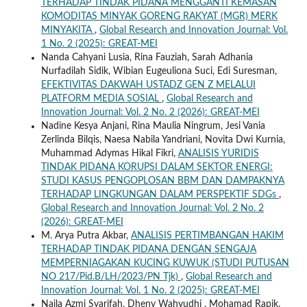
TERHADAP TINDAK PIDANA MENGGANTI KEMASAN
KOMODITAS MINYAK GORENG RAKYAT (MGR) MERK
MINYAKITA
,
Global Research and Innovation Journal: Vol.
1 No. 2 (2025): GREAT-MEI
Nanda Cahyani Lusia, Rina Fauziah, Sarah Adhania
Nurfadilah Sidik, Wibian Eugeuliona Suci, Edi Suresman,
EFEKTIVITAS DAKWAH USTADZ GEN Z MELALUI
PLATFORM MEDIA SOSIAL
,
Global Research and
Innovation Journal: Vol. 2 No. 2 (2026): GREAT-MEI
Nadine Kesya Anjani, Rina Maulia Ningrum, Jesi Vania
Zerlinda Bilqis, Naesa Nabila Yandriani, Novita Dwi Kurnia,
Muhammad Adymas Hikal Fikri,
ANALISIS YURIDIS
TINDAK PIDANA KORUPSI DALAM SEKTOR ENERGI:
STUDI KASUS PENGOPLOSAN BBM DAN DAMPAKNYA
TERHADAP LINGKUNGAN DALAM PERSPEKTIF SDGs
,
Global Research and Innovation Journal: Vol. 2 No. 2
(2026): GREAT-MEI
M. Arya Putra Akbar,
ANALISIS PERTIMBANGAN HAKIM
TERHADAP TINDAK PIDANA DENGAN SENGAJA
MEMPERNIAGAKAN KUCING KUWUK (STUDI PUTUSAN
NO 217/Pid.B/LH/2023/PN Tjk)
,
Global Research and
Innovation Journal: Vol. 1 No. 2 (2025): GREAT-MEI
Naila Azmi Syarifah, Dheny Wahyudhi , Mohamad Rapik,