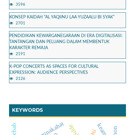
3596
KONSEP KAIDAH “AL YAQIINU LAA YUZAALU BI SYAK”
2701
PENDIDIKAN KEWARGANEGARAAN DI ERA DIGITALISASI:
TANTANGAN DAN PELUANG DALAM MEMBENTUK
KARAKTER REMAJA
2191
K-POP CONCERTS AS SPACES FOR CULTURAL
EXPRESSION: AUDIENCE PERSPECTIVES
2126
KEYWORDS
fiqh munakahat
appsheet