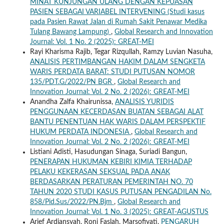
MINAT KUNJUNGAN ULANG DENGAN KEPUASAN
PASIEN SEBAGAI VARIABEL INTERVENING (Studi kasus
pada Pasien Rawat Jalan di Rumah Sakit Penawar Medika
Tulang Bawang Lampung)
,
Global Research and Innovation
Journal: Vol. 1 No. 2 (2025): GREAT-MEI
Rayi Kharisma Rajib, Tegar Rizqullah, Ramzy Luvian Nasuha,
ANALISIS PERTIMBANGAN HAKIM DALAM SENGKETA
WARIS PERDATA BARAT: STUDI PUTUSAN NOMOR
135/PDT.G/2022/PN BGR
,
Global Research and
Innovation Journal: Vol. 2 No. 2 (2026): GREAT-MEI
Anandha Zalfa Khairunissa,
ANALISIS YURIDIS
PENGGUNAAN KECERDASAN BUATAN SEBAGAI ALAT
BANTU PENENTUAN HAK WARIS DALAM PERSPEKTIF
HUKUM PERDATA INDONESIA
,
Global Research and
Innovation Journal: Vol. 2 No. 2 (2026): GREAT-MEI
Listiani Adisti, Hasudungan Sinaga, Suriadi Bangun,
PENERAPAN HUKUMAN KEBIRI KIMIA TERHADAP
PELAKU KEKERASAN SEKSUAL PADA ANAK
BERDASARKAN PERATURAN PEMERINTAH NO. 70
TAHUN 2020 STUDI KASUS PUTUSAN PENGADILAN No.
858/Pid.Sus/2022/PN.Bjm
,
Global Research and
Innovation Journal: Vol. 1 No. 3 (2025): GREAT-AGUSTUS
Arief Ardiansyah, Roni Faslah, Marsofiyati,
PENGARUH