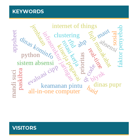
KEYWORDS
internet of things
jembatan
faktor penyebab
maut
fiqh munakahat
appsheet
infrastruktur jaringan
sosial
clustering
dinas kominfo
rfid
ahp
absensi
rotasi kerja
kinerja pegawai
real-time
python
prioritas
sistem absensi
qr code
evaluasi cipp
paskibra
blynk
mandi suci
dinas pupr
keamanan pintu
haid
all-in-one computer
VISITORS