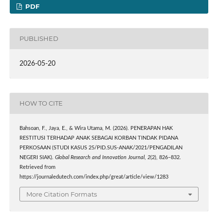
PDF
PUBLISHED
2026-05-20
HOW TO CITE
Bahsoan, F., Jaya, E., & Wira Utama, M. (2026). PENERAPAN HAK
RESTITUSI TERHADAP ANAK SEBAGAI KORBAN TINDAK PIDANA
PERKOSAAN (STUDI KASUS 25/PID.SUS-ANAK/2021/PENGADILAN
NEGERI SIAK).
Global Research and Innovation Journal
,
2
(2), 826–832.
Retrieved from
https://journaledutech.com/index.php/great/article/view/1283
More Citation Formats