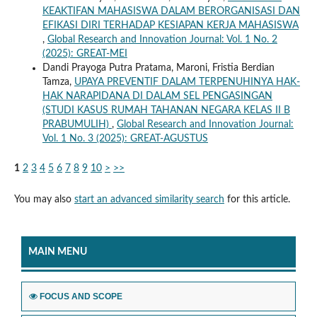
KEAKTIFAN MAHASISWA DALAM BERORGANISASI DAN
EFIKASI DIRI TERHADAP KESIAPAN KERJA MAHASISWA
,
Global Research and Innovation Journal: Vol. 1 No. 2
(2025): GREAT-MEI
Dandi Prayoga Putra Pratama, Maroni, Fristia Berdian
Tamza,
UPAYA PREVENTIF DALAM TERPENUHINYA HAK-
HAK NARAPIDANA DI DALAM SEL PENGASINGAN
(STUDI KASUS RUMAH TAHANAN NEGARA KELAS II B
PRABUMULIH)
,
Global Research and Innovation Journal:
Vol. 1 No. 3 (2025): GREAT-AGUSTUS
1
2
3
4
5
6
7
8
9
10
>
>>
You may also
start an advanced similarity search
for this article.
MAIN MENU
FOCUS AND SCOPE