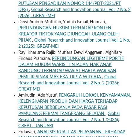
PUTUSAN PENGADILAN NOMOR 144/PDT/2021/PT
DPS)
,
Global Research and Innovation Journal: Vol. 2 No. 2
(2026): GREAT-MEI
Dewi Amiroh Muthi’ah, Yudhia Ismail, Humiati,
PERLINDUNGAN HUKUM TERHADAP KONTEN
KREATOR TIKTOK YANG DIUNGGAH ULANG OLEH
PIHAK
,
Global Research and Innovation Journal: Vol. 1 No.
2 (2025): GREAT-MEI
Rayi Kharisma Rajib, Mutiara Dewi Anggraeni, Alghifary
Firdaus Pramana,
PERLINDUNGAN LEGITIEME PORTIE
DALAM HUKUM WARIS: TINJAUAN HAK ANAK
KANDUNG TERHADAP WASIAT HARTA WARISAN
PEMILIK SINAR MAS EKA TJIPTA WIDJAJA
,
Global
Research and Innovation Journal: Vol. 2 No. 2 (2026):
GREAT-MEI
Amirudin, Ade Yusuf,
PENGARUH LOKASI, KENYAMANAN,
KELENGKAPAN PRODUK DAN HARGA TERHADAP
KEPUTUSAN BERBELANJA PADA PASAR PAGI
PAMULANG PERMAI TANGERANG SELATAN
,
Global
Research and Innovation Journal: Vol. 2 No. 1 (2026):
GREAT - JANUARI
Erdawati,
ANALISIS KUALITAS PELAYANAN TERHADAP