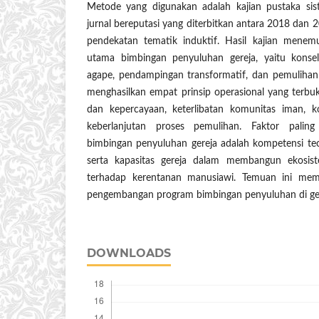
Metode yang digunakan adalah kajian pustaka sist
jurnal bereputasi yang diterbitkan antara 2018 dan 
pendekatan tematik induktif. Hasil kajian menemu
utama bimbingan penyuluhan gereja, yaitu konseli
agape, pendampingan transformatif, dan pemulihan h
menghasilkan empat prinsip operasional yang terbukt
dan kepercayaan, keterlibatan komunitas iman, ko
keberlanjutan proses pemulihan. Faktor palin
bimbingan penyuluhan gereja adalah kompetensi te
serta kapasitas gereja dalam membangun ekosi
terhadap kerentanan manusiawi. Temuan ini memili
pengembangan program bimbingan penyuluhan di gere
DOWNLOADS