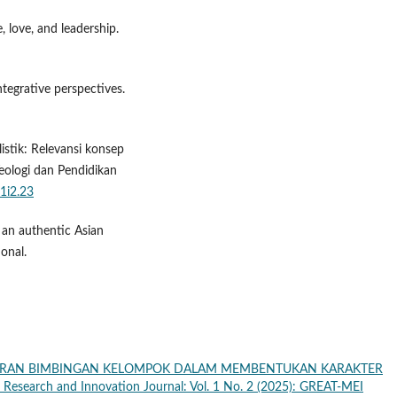
e, love, and leadership.
ntegrative perspectives.
istik: Relevansi konsep
Teologi dan Pendidikan
v1i2.23
 an authentic Asian
onal.
ERAN BIMBINGAN KELOMPOK DALAM MEMBENTUKAN KARAKTER
 Research and Innovation Journal: Vol. 1 No. 2 (2025): GREAT-MEI