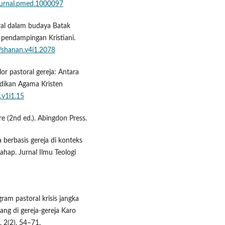
journal.pmed.1000097
oral dalam budaya Batak
n pendampingan Kristiani.
1/shanan.v4i1.2078
lor pastoral gereja: Antara
didikan Agama Kristen
.v1i1.15
re (2nd ed.). Abingdon Press.
 berbasis gereja di konteks
ahap. Jurnal Ilmu Teologi
ram pastoral krisis jangka
ng di gereja-gereja Karo
, 2(2), 54–71.