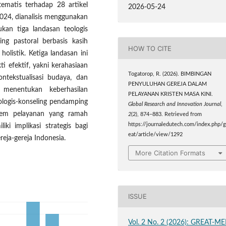
ematis terhadap 28 artikel
2026-05-24
2024, dianalisis menggunakan
kan tiga landasan teologis
ng pastoral berbasis kasih
HOW TO CITE
olistik. Ketiga landasan ini
i efektif, yakni kerahasiaan
Togatorop, R. (2026). BIMBINGAN
ntekstualisasi budaya, dan
PENYULUHAN GEREJA DALAM
g menentukan keberhasilan
PELAYANAN KRISTEN MASA KINI.
ologis-konseling pendamping
Global Research and Innovation Journal
,
stem pelayanan yang ramah
2
(2), 874–883. Retrieved from
https://journaledutech.com/index.php/g
ki implikasi strategis bagi
eat/article/view/1292
ja-gereja Indonesia.
More Citation Formats
ISSUE
Vol. 2 No. 2 (2026): GREAT-ME