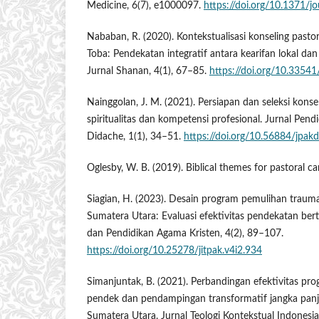
Medicine, 6(7), e1000097.
https://doi.org/10.1371/
Nababan, R. (2020). Kontekstualisasi konseling past
Toba: Pendekatan integratif antara kearifan lokal da
Jurnal Shanan, 4(1), 67–85.
https://doi.org/10.3354
Nainggolan, J. M. (2021). Persiapan dan seleksi konse
spiritualitas dan kompetensi profesional. Jurnal Pen
Didache, 1(1), 34–51.
https://doi.org/10.56884/jpakd
Oglesby, W. B. (2019). Biblical themes for pastoral ca
Siagian, H. (2023). Desain program pemulihan trauma
Sumatera Utara: Evaluasi efektivitas pendekatan bert
dan Pendidikan Agama Kristen, 4(2), 89–107.
https://doi.org/10.25278/jitpak.v4i2.934
Simanjuntak, B. (2021). Perbandingan efektivitas prog
pendek dan pendampingan transformatif jangka panja
Sumatera Utara. Jurnal Teologi Kontekstual Indonesia