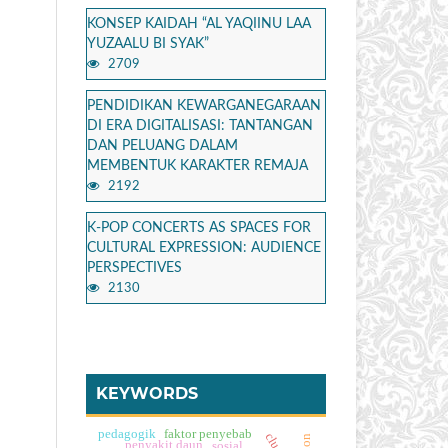
KONSEP KAIDAH “AL YAQIINU LAA
YUZAALU BI SYAK”
2709
PENDIDIKAN KEWARGANEGARAAN
DI ERA DIGITALISASI: TANTANGAN
DAN PELUANG DALAM
MEMBENTUK KARAKTER REMAJA
2192
K-POP CONCERTS AS SPACES FOR
CULTURAL EXPRESSION: AUDIENCE
PERSPECTIVES
2130
KEYWORDS
pedagogik
faktor penyebab
penyakit daun
sosial