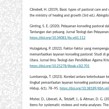
Clinebell, H. (2019). Basic types of pastoral care and
the ministry of healing and growth (3rd ed.). Abingdo
Ginting, S. E. (2020). Pelayanan konseling pastoral da
Tantangan dan peluang. Jurnal Teologi dan Pelayanan,
https://doi.org/10.34081/jtp.v6i1.112
Hutagalung, P. (2022). Faktor-faktor yang mempeng
memanfaatkan layanan konseling pastoral: Studi di 
Utara. Jurnal Ilmu Teologi dan Pendidikan Agama Kris
https://doi.org/10.25278/jitpak.v3i2.701
Lumbanraja, T. (2023). Korelasi antara keterbukaan
tingkat pemanfaatan layanan konseling pastoral jemaa
Hidup, 6(1), 78–95.
https://doi.org/10.38189/jtbh.v6
Moher, D., Liberati, A., Tetzlaff, J., & Altman, D. G. (
items for systematic reviews and meta-analyses: T