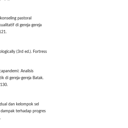
konseling pastoral
alitatif di gereja-gereja
121.
ogically (3rd ed.). Fortress
apandemi: Analisis
ik di gereja-gereja Batak.
–130.
vidual dan kelompok sel
s dampak terhadap progres
.