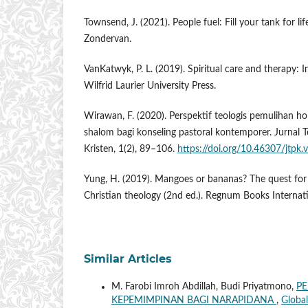
Townsend, J. (2021). People fuel: Fill your tank for lif
Zondervan.
VanKatwyk, P. L. (2019). Spiritual care and therapy: I
Wilfrid Laurier University Press.
Wirawan, F. (2020). Perspektif teologis pemulihan hol
shalom bagi konseling pastoral kontemporer. Jurnal 
Kristen, 1(2), 89–106.
https://doi.org/10.46307/jtpk.
Yung, H. (2019). Mangoes or bananas? The quest for
Christian theology (2nd ed.). Regnum Books Internati
Similar Articles
M. Farobi Imroh Abdillah, Budi Priyatmono,
P
KEPEMIMPINAN BAGI NARAPIDANA
,
Global