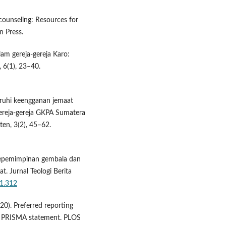
 counseling: Resources for
n Press.
lam gereja-gereja Karo:
 6(1), 23–40.
aruhi keengganan jemaat
gereja-gereja GKPA Sumatera
ten, 3(2), 45–62.
 kepemimpinan gembala dan
t. Jurnal Teologi Berita
i1.312
2020). Preferred reporting
he PRISMA statement. PLOS