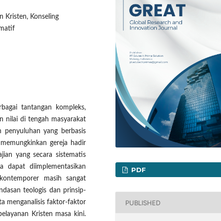
 Kristen, Konseling
matif
rbagai tantangan kompleks,
an nilai di tengah masyarakat
an penyuluhan yang berbasis
ng memungkinkan gereja hadir
jian yang secara sistematis
a dapat diimplementasikan
PDF
 kontemporer masih sangat
andasan teologis dan prinsip-
PUBLISHED
ta menganalisis faktor-faktor
elayanan Kristen masa kini.