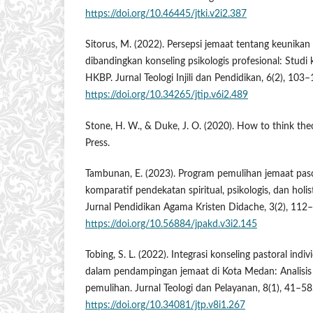
https://doi.org/10.46445/jtki.v2i2.387
Sitorus, M. (2022). Persepsi jemaat tentang keunikan 
dibandingkan konseling psikologis profesional: Studi ku
HKBP. Jurnal Teologi Injili dan Pendidikan, 6(2), 103–
https://doi.org/10.34265/jtip.v6i2.489
Stone, H. W., & Duke, J. O. (2020). How to think theol
Press.
Tambunan, E. (2023). Program pemulihan jemaat pasc
komparatif pendekatan spiritual, psikologis, dan holist
Jurnal Pendidikan Agama Kristen Didache, 3(2), 112
https://doi.org/10.56884/jpakd.v3i2.145
Tobing, S. L. (2022). Integrasi konseling pastoral indi
dalam pendampingan jemaat di Kota Medan: Analisi
pemulihan. Jurnal Teologi dan Pelayanan, 8(1), 41–58
https://doi.org/10.34081/jtp.v8i1.267