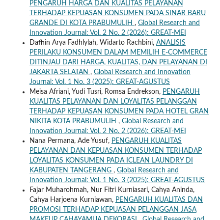
PENGARUH HARGA DAN KUALITAS PELAYANAN
TERHADAP KEPUASAN KONSUMEN PADA SINAR BARU
GRANDE DI KOTA PRABUMULIH
,
Global Research and
Innovation Journal: Vol. 2 No. 2 (2026): GREAT-MEI
Dafhin Arya Fadhlylah, Widarto Rachbini,
ANALISIS
PERILAKU KONSUMEN DALAM MEMILIH E-COMMERCE
DITINJAU DARI HARGA, KUALITAS, DAN PELAYANAN DI
JAKARTA SELATAN
,
Global Research and Innovation
Journal: Vol. 1 No. 3 (2025): GREAT-AGUSTUS
Meisa Afriani, Yudi Tusri, Romsa Endrekson,
PENGARUH
KUALITAS PELAYANAN DAN LOYALITAS PELANGGAN
TERHADAP KEPUASAN KONSUMEN PADA HOTEL GRAN
NIKITA KOTA PRABUMULIH
,
Global Research and
Innovation Journal: Vol. 2 No. 2 (2026): GREAT-MEI
Nana Permana, Ade Yusuf,
PENGARUH KUALITAS
PELAYANAN DAN KEPUASAN KONSUMEN TERHADAP
LOYALITAS KONSUMEN PADA ICLEAN LAUNDRY DI
KABUPATEN TANGERANG
,
Global Research and
Innovation Journal: Vol. 1 No. 3 (2025): GREAT-AGUSTUS
Fajar Muharohmah, Nur Fitri Kurniasari, Cahya Aninda,
Cahya Harjoena Kurniawan,
PENGARUH KUALITAS DAN
PROMOSI TERHADAP KEPUASAN PELANGGAN JASA
MAKEUP CAHAYAMUA DEKORASI
,
Global Research and