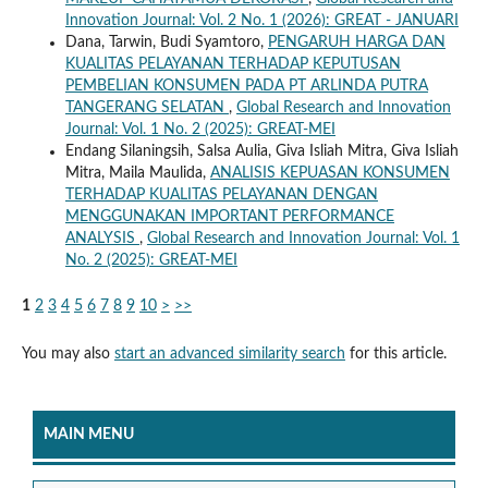
Innovation Journal: Vol. 2 No. 1 (2026): GREAT - JANUARI
Dana, Tarwin, Budi Syamtoro,
PENGARUH HARGA DAN
KUALITAS PELAYANAN TERHADAP KEPUTUSAN
PEMBELIAN KONSUMEN PADA PT ARLINDA PUTRA
TANGERANG SELATAN
,
Global Research and Innovation
Journal: Vol. 1 No. 2 (2025): GREAT-MEI
Endang Silaningsih, Salsa Aulia, Giva Isliah Mitra, Giva Isliah
Mitra, Maila Maulida,
ANALISIS KEPUASAN KONSUMEN
TERHADAP KUALITAS PELAYANAN DENGAN
MENGGUNAKAN IMPORTANT PERFORMANCE
ANALYSIS
,
Global Research and Innovation Journal: Vol. 1
No. 2 (2025): GREAT-MEI
1
2
3
4
5
6
7
8
9
10
>
>>
You may also
start an advanced similarity search
for this article.
MAIN MENU