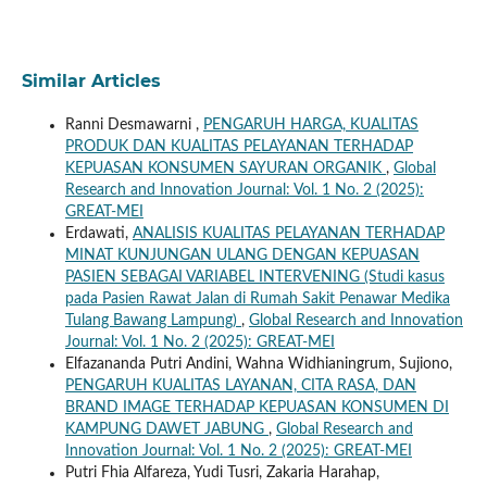
Similar Articles
Ranni Desmawarni ,
PENGARUH HARGA, KUALITAS
PRODUK DAN KUALITAS PELAYANAN TERHADAP
KEPUASAN KONSUMEN SAYURAN ORGANIK
,
Global
Research and Innovation Journal: Vol. 1 No. 2 (2025):
GREAT-MEI
Erdawati,
ANALISIS KUALITAS PELAYANAN TERHADAP
MINAT KUNJUNGAN ULANG DENGAN KEPUASAN
PASIEN SEBAGAI VARIABEL INTERVENING (Studi kasus
pada Pasien Rawat Jalan di Rumah Sakit Penawar Medika
Tulang Bawang Lampung)
,
Global Research and Innovation
Journal: Vol. 1 No. 2 (2025): GREAT-MEI
Elfazananda Putri Andini, Wahna Widhianingrum, Sujiono,
PENGARUH KUALITAS LAYANAN, CITA RASA, DAN
BRAND IMAGE TERHADAP KEPUASAN KONSUMEN DI
KAMPUNG DAWET JABUNG
,
Global Research and
Innovation Journal: Vol. 1 No. 2 (2025): GREAT-MEI
Putri Fhia Alfareza, Yudi Tusri, Zakaria Harahap,