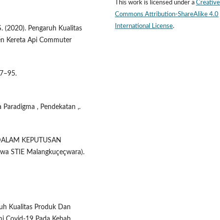
This work is licensed under a
Creative
Commons Attribution-ShareAlike 4.0
International License
.
 S. (2020). Pengaruh Kualitas
en Kereta Api Commuter
87–95.
rta Paradigma , Pendekatan ,.
K DALAM KEPUTUSAN
wa STIE Malangkuçeçwara).
aruh Kualitas Produk Dan
i Covid-19 Pada Kebab