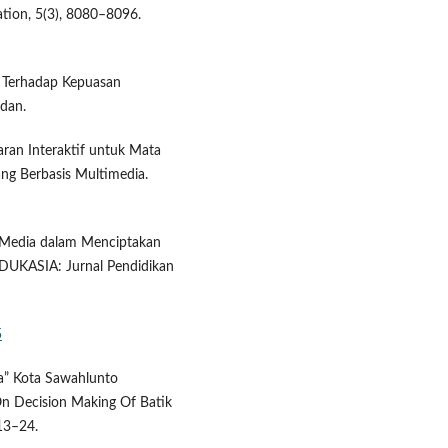
tion, 5(3), 8080–8096.
n Terhadap Kepuasan
dan.
jaran Interaktif untuk Mata
rang Berbasis Multimedia.
ai Media dalam Menciptakan
EDUKASIA: Jurnal Pendidikan
5
sia” Kota Sawahlunto
On Decision Making Of Batik
 13–24.