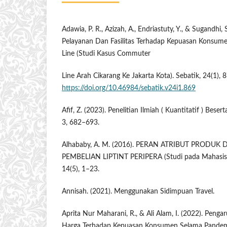
Adawia, P. R., Azizah, A., Endriastuty, Y., & Sugandhi,
Pelayanan Dan Fasilitas Terhadap Kepuasan Konsum
Line (Studi Kasus Commuter
Line Arah Cikarang Ke Jakarta Kota). Sebatik, 24(1), 
https://doi.org/10.46984/sebatik.v24i1.869
Afif, Z. (2023). Penelitian Ilmiah ( Kuantitatif ) Bese
3, 682–693.
Alhababy, A. M. (2016). PERAN ATRIBUT PRODU
PEMBELIAN LIPTINT PERIPERA (Studi pada Mahasis
14(5), 1–23.
Annisah. (2021). Menggunakan Sidimpuan Travel.
Aprita Nur Maharani, R., & Ali Alam, I. (2022). Peng
Harga Terhadap Kepuasan Konsumen Selama Pandem