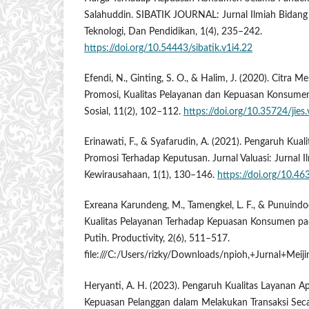
Salahuddin. SIBATIK JOURNAL: Jurnal Ilmiah Bidang 
Teknologi, Dan Pendidikan, 1(4), 235–242.
https://doi.org/10.54443/sibatik.v1i4.22
Efendi, N., Ginting, S. O., & Halim, J. (2020). Citra M
Promosi, Kualitas Pelayanan dan Kepuasan Konsumen
Sosial, 11(2), 102–112.
https://doi.org/10.35724/jies
Erinawati, F., & Syafarudin, A. (2021). Pengaruh Kual
Promosi Terhadap Keputusan. Jurnal Valuasi: Jurnal
Kewirausahaan, 1(1), 130–146.
https://doi.org/10.46
Exreana Karundeng, M., Tamengkel, L. F., & Punuindo
Kualitas Pelayanan Terhadap Kepuasan Konsumen pa
Putih. Productivity, 2(6), 511–517.
file:///C:/Users/rizky/Downloads/npioh,+Jurnal+Mei
Heryanti, A. H. (2023). Pengaruh Kualitas Layanan A
Kepuasan Pelanggan dalam Melakukan Transaksi Secar