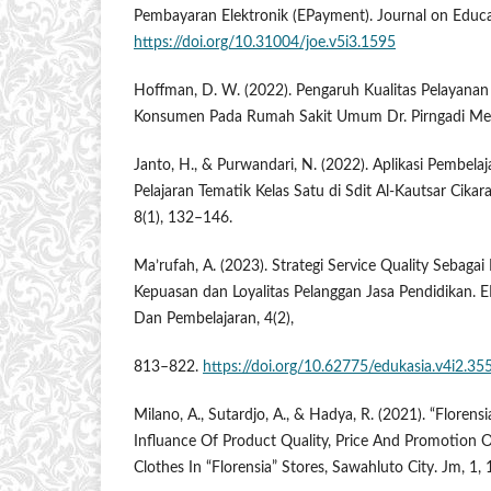
Pembayaran Elektronik (EPayment). Journal on Educa
https://doi.org/10.31004/joe.v5i3.1595
Hoffman, D. W. (2022). Pengaruh Kualitas Pelayana
Konsumen Pada Rumah Sakit Umum Dr. Pirngadi Me
Janto, H., & Purwandari, N. (2022). Aplikasi Pembela
Pelajaran Tematik Kelas Satu di Sdit Al-Kautsar Cika
8(1), 132–146.
Ma’rufah, A. (2023). Strategi Service Quality Sebag
Kepuasan dan Loyalitas Pelanggan Jasa Pendidikan. 
Dan Pembelajaran, 4(2),
813–822.
https://doi.org/10.62775/edukasia.v4i2.35
Milano, A., Sutardjo, A., & Hadya, R. (2021). “Floren
Influance Of Product Quality, Price And Promotion 
Clothes In “Florensia” Stores, Sawahluto City. Jm, 1,