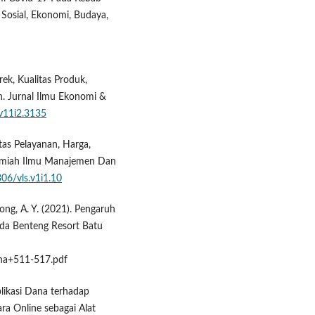
Sosial, Ekonomi, Budaya,
erek, Kualitas Produk,
. Jurnal Ilmu Ekonomi &
.v11i2.3135
itas Pelayanan, Harga,
 Ilmiah Ilmu Manajemen Dan
306/vls.v1i1.10
ong, A. Y. (2021). Pengaruh
da Benteng Resort Batu
jina+511-517.pdf
plikasi Dana terhadap
a Online sebagai Alat