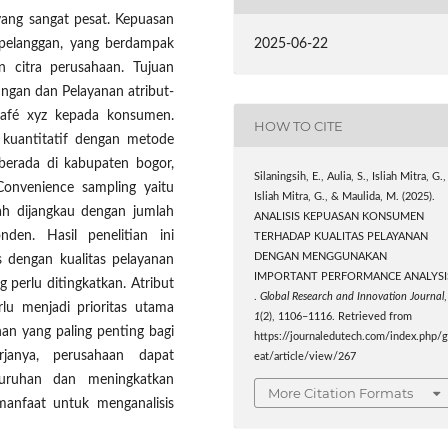
yang sangat pesat. Kepuasan
2025-06-22
 pelanggan, yang berdampak
an citra perusahaan. Tujuan
ingan dan Pelayanan atribut-
 café xyz kepada konsumen.
HOW TO CITE
 kuantitatif dengan metode
 berada di kabupaten bogor,
Silaningsih, E., Aulia, S., Isliah Mitra, G.,
Convenience sampling yaitu
Isliah Mitra, G., & Maulida, M. (2025).
ah dijangkau dengan jumlah
ANALISIS KEPUASAN KONSUMEN
den. Hasil penelitian ini
TERHADAP KUALITAS PELAYANAN
DENGAN MENGGUNAKAN
dengan kualitas pelayanan
IMPORTANT PERFORMANCE ANALYSI
 perlu ditingkatkan. Atribut
.
Global Research and Innovation Journal
,
lu menjadi prioritas utama
1
(2), 1106–1116. Retrieved from
an yang paling penting bagi
https://journaledutech.com/index.php/g
janya, perusahaan dapat
eat/article/view/267
uruhan dan meningkatkan
More Citation Formats
manfaat untuk menganalisis