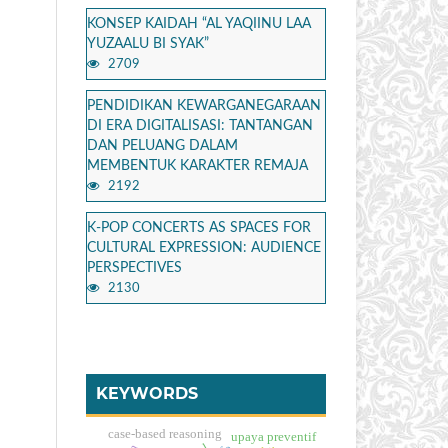
KONSEP KAIDAH “AL YAQIINU LAA
YUZAALU BI SYAK”
2709
PENDIDIKAN KEWARGANEGARAAN
DI ERA DIGITALISASI: TANTANGAN
DAN PELUANG DALAM
MEMBENTUK KARAKTER REMAJA
2192
K-POP CONCERTS AS SPACES FOR
CULTURAL EXPRESSION: AUDIENCE
PERSPECTIVES
2130
KEYWORDS
case-based reasoning
upaya preventif