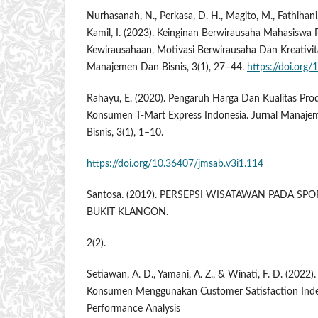
Nurhasanah, N., Perkasa, D. H., Magito, M., Fathihani, 
Kamil, I. (2023). Keinginan Berwirausaha Mahasiswa
Kewirausahaan, Motivasi Berwirausaha Dan Kreativit
Manajemen Dan Bisnis, 3(1), 27–44.
https://doi.org
Rahayu, E. (2020). Pengaruh Harga Dan Kualitas Pr
Konsumen T-Mart Express Indonesia. Jurnal Manajem
Bisnis, 3(1), 1–10.
https://doi.org/10.36407/jmsab.v3i1.114
Santosa. (2019). PERSEPSI WISATAWAN PADA S
BUKIT KLANGON.
2(2).
Setiawan, A. D., Yamani, A. Z., & Winati, F. D. (202
Konsumen Menggunakan Customer Satisfaction Inde
Performance Analysis