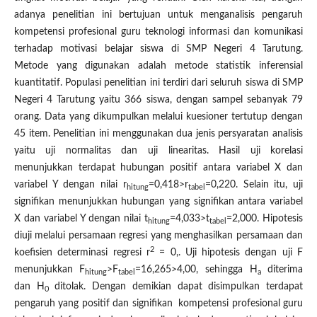
adanya penelitian ini bertujuan untuk menganalisis pengaruh
kompetensi profesional guru teknologi informasi dan komunikasi
terhadap motivasi belajar siswa di SMP Negeri 4 Tarutung.
Metode yang digunakan adalah metode statistik inferensial
kuantitatif. Populasi penelitian ini terdiri dari seluruh siswa di SMP
Negeri 4 Tarutung yaitu 366 siswa, dengan sampel sebanyak 79
orang. Data yang dikumpulkan melalui kuesioner tertutup dengan
45 item. Penelitian ini menggunakan dua jenis persyaratan analisis
yaitu uji normalitas dan uji linearitas. Hasil uji korelasi
menunjukkan terdapat hubungan positif antara variabel X dan
variabel Y dengan nilai r
=0,418>r
=0,220. Selain itu, uji
hitung
tabel
signifikan menunjukkan hubungan yang signifikan antara variabel
X dan variabel Y dengan nilai t
=4,033>t
=2,000. Hipotesis
hitung
tabel
diuji melalui persamaan regresi yang menghasilkan persamaan dan
2
koefisien determinasi regresi r
= 0,. Uji hipotesis dengan uji F
menunjukkan F
>F
=16,265>4,00, sehingga H
diterima
hitung
tabel
a
dan H
ditolak. Dengan demikian dapat disimpulkan terdapat
0
pengaruh yang positif dan signifikan kompetensi profesional guru