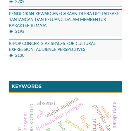
2709
PENDIDIKAN KEWARGANEGARAAN DI ERA DIGITALISASI:
TANTANGAN DAN PELUANG DALAM MEMBENTUK
KARAKTER REMAJA
2192
K-POP CONCERTS AS SPACES FOR CULTURAL
EXPRESSION: AUDIENCE PERSPECTIVES
2130
KEYWORDS
seleksi anggota
absensi
infrastruktur jaringan
narapidana
penyakit daun
dinas kominfo
sosial
rfid
sistem absensi
blynk
keamanan pintu
maut
haid