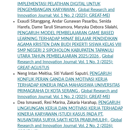
IMPLEMENTASI PELATIHAN DIGITAL UNTUK
PENGEMBANGAN KARYAWAN
,
Global Research and
Innovation Journal: Vol. 1 No. 2 (2025): GREAT-MEI
Exaudi Sitanggang, Andar Gunawan Pasaribu, Senida
Harefa, Dame Taruli Simamora, Maryska Debora Silalahi,
PENGARUH MODEL PEMBELAJARAN GAME BASED
LEARNING TERHADAP MINAT BELAJAR PENDIDIKAN
AGAMA KRISTEN DAN BUDI PEKERTI SISWA KELAS VIII
SMP NEGERI 2 SIPOHOLON KABUPATEN TAPANULI
UTARA TAHUN PEMBELAJARAN 2025/2026
,
Global
Research and Innovation Journal: Vol. 1 No. 3 (2025):
GREAT-AGUSTUS
Neng Intan Meitisa, Siti Yulianti Saputri,
PENGARUH
KONFLIK PERAN GANDA DAN MOTIVASI KERJA
TERHADAP KINERJA PADA MAHASISWA UNIVERSITAS
PRIMAGRAHA DI KOTA SERANG
,
Global Research and
Innovation Journal: Vol. 1 No. 2 (2025): GREAT-MEI
Dea Ismawati, Resi Marina, Zakaria Harahap,
PENGARUH
LINGKUNGAN KERJA DAN MOTIVASI KERJA TERHADAP
KINERJA KARYAWAN (STUDI KASUS PADA PT.
NUSANTARA SURYA SAKTI KOTA PRABUMULIH)
,
Global
Research and Innovation Journal: Vol. 2 No. 2 (2026):