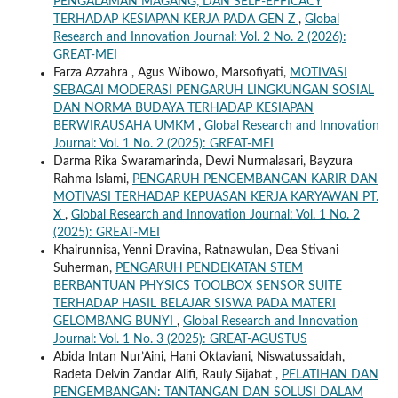
PENGALAMAN MAGANG, DAN SELF-EFFICACY
TERHADAP KESIAPAN KERJA PADA GEN Z
,
Global
Research and Innovation Journal: Vol. 2 No. 2 (2026):
GREAT-MEI
Farza Azzahra , Agus Wibowo, Marsofiyati,
MOTIVASI
SEBAGAI MODERASI PENGARUH LINGKUNGAN SOSIAL
DAN NORMA BUDAYA TERHADAP KESIAPAN
BERWIRAUSAHA UMKM
,
Global Research and Innovation
Journal: Vol. 1 No. 2 (2025): GREAT-MEI
Darma Rika Swaramarinda, Dewi Nurmalasari, Bayzura
Rahma Islami,
PENGARUH PENGEMBANGAN KARIR DAN
MOTIVASI TERHADAP KEPUASAN KERJA KARYAWAN PT.
X
,
Global Research and Innovation Journal: Vol. 1 No. 2
(2025): GREAT-MEI
Khairunnisa, Yenni Dravina, Ratnawulan, Dea Stivani
Suherman,
PENGARUH PENDEKATAN STEM
BERBANTUAN PHYSICS TOOLBOX SENSOR SUITE
TERHADAP HASIL BELAJAR SISWA PADA MATERI
GELOMBANG BUNYI
,
Global Research and Innovation
Journal: Vol. 1 No. 3 (2025): GREAT-AGUSTUS
Abida Intan Nur’Aini, Hani Oktaviani, Niswatussaidah,
Radeta Delvin Zandar Alifi, Rauly Sijabat ,
PELATIHAN DAN
PENGEMBANGAN: TANTANGAN DAN SOLUSI DALAM