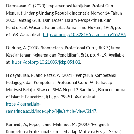
Darmawan, C. (2020) ‘Implementasi Kebijakan Profesi Guru
Menurut Undang-Undang Republik Indonesia Nomor 14 Tahun
2005 Tentang Guru Dan Dosen Dalam Perspektif Hukum
Pendidikan’, Wacana Paramarta: Jurnal Ilmu Hukum, 19(2), pp.
61–68. Available at:
https://doi.org/10.32816/paramarta.v19i2.86
.
Dudung, A. (2018) ‘Kompetensi Profesional Guru’, JKKP (Jurnal
Kesejahteraan Keluarga dan Pendidikan), 5(1), pp. 9–19. Available
at:
https://doi.org/10.21009/jkkp.051.02
.
Hidayatullah, R. and Razak, A. (2021) ‘Pengaruh Kompetensi
Pedagogik dan Kompetensi Profesional Guru PAI terhadap
Motivasi Belajar Siswa di SMA Negeri 2 Samboja’, Borneo Journal
of Islamic Education, I(1), pp. 39–51. Available at:
https://journal.iain-
samarinda.ac.id/index.php/bjie/article/view/3147
.
Kurniadi, A., Popoi, I. and Mahmud, M. (2020) ‘Pengaruh
Kompetensi Profesional Guru Terhadap Motivasi Belajar Siswa’,