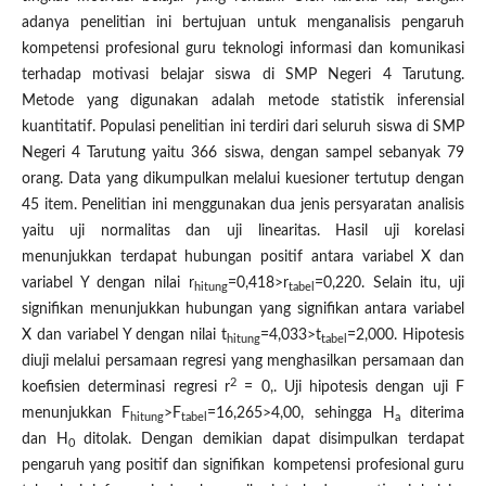
adanya penelitian ini bertujuan untuk menganalisis pengaruh
kompetensi profesional guru teknologi informasi dan komunikasi
terhadap motivasi belajar siswa di SMP Negeri 4 Tarutung.
Metode yang digunakan adalah metode statistik inferensial
kuantitatif. Populasi penelitian ini terdiri dari seluruh siswa di SMP
Negeri 4 Tarutung yaitu 366 siswa, dengan sampel sebanyak 79
orang. Data yang dikumpulkan melalui kuesioner tertutup dengan
45 item. Penelitian ini menggunakan dua jenis persyaratan analisis
yaitu uji normalitas dan uji linearitas. Hasil uji korelasi
menunjukkan terdapat hubungan positif antara variabel X dan
variabel Y dengan nilai r
=0,418>r
=0,220. Selain itu, uji
hitung
tabel
signifikan menunjukkan hubungan yang signifikan antara variabel
X dan variabel Y dengan nilai t
=4,033>t
=2,000. Hipotesis
hitung
tabel
diuji melalui persamaan regresi yang menghasilkan persamaan dan
2
koefisien determinasi regresi r
= 0,. Uji hipotesis dengan uji F
menunjukkan F
>F
=16,265>4,00, sehingga H
diterima
hitung
tabel
a
dan H
ditolak. Dengan demikian dapat disimpulkan terdapat
0
pengaruh yang positif dan signifikan kompetensi profesional guru