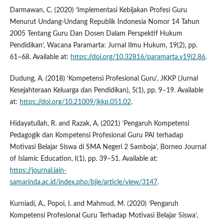
Darmawan, C. (2020) ‘Implementasi Kebijakan Profesi Guru
Menurut Undang-Undang Republik Indonesia Nomor 14 Tahun
2005 Tentang Guru Dan Dosen Dalam Perspektif Hukum
Pendidikan’, Wacana Paramarta: Jurnal Ilmu Hukum, 19(2), pp.
61–68. Available at:
https://doi.org/10.32816/paramarta.v19i2.86
.
Dudung, A. (2018) ‘Kompetensi Profesional Guru’, JKKP (Jurnal
Kesejahteraan Keluarga dan Pendidikan), 5(1), pp. 9–19. Available
at:
https://doi.org/10.21009/jkkp.051.02
.
Hidayatullah, R. and Razak, A. (2021) ‘Pengaruh Kompetensi
Pedagogik dan Kompetensi Profesional Guru PAI terhadap
Motivasi Belajar Siswa di SMA Negeri 2 Samboja’, Borneo Journal
of Islamic Education, I(1), pp. 39–51. Available at:
https://journal.iain-
samarinda.ac.id/index.php/bjie/article/view/3147
.
Kurniadi, A., Popoi, I. and Mahmud, M. (2020) ‘Pengaruh
Kompetensi Profesional Guru Terhadap Motivasi Belajar Siswa’,