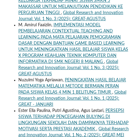
KELUARGA TERHADAP MINAT SISWA SMKN 5
MAKASSAR UNTUK MELANJUTKAN PENDIDIKAN KE
PERGURUAN TINGGI
,
Global Research and Innovation
Journal: Vol. 1 No. 3 (2025): GREAT-AGUSTUS
M. Amirul Faaiziin,
IMPLEMENTASI MODEL
PEMBELAJARAN CONTEXTUAL TEACHING AND
LEARNING PADA MATA PELAJARAN PEMOGRAMAN
DASAR DENGAN BANTUAN GAME BASED LEARNING
UNTUK MENINGKATKAN HASIL BELAJAR SISWA KELAS
X PROGRAM KEAHLIAN TEKNIK KOMPUTER DAN
INFORMATIKA DI SMK NEGERI 8 MALANG
,
Global
Research and Innovation Journal: Vol. 1 No. 3 (2025):
GREAT-AGUSTUS
Nuzulmi Yoga Apriawan,
PENINGKATAN HASIL BELAJAR
MATEMATIKA MELALUI METODE BERMAIN PERAN
PADA SISWA KELAS 4 MIN 1 BELITUNG TIMUR
,
Global
Research and Innovation Journal: Vol. 1 No. 1 (2025):
GREAT - JANUARI
Ester Ella Paulina, Putri Agustina, Agus Lestari,
PERSEPSI
SISWA TERHADAP PENCEGAHAN BULYING DI
LINGKUNGAN SEKOLAH DAN DAMPAKNYA TERHADAP
MOTIVASI SERTA PRESTASI AKADEMIK
,
Global Research
and Innovation Journal: Vol. 1 No. 2 (2025): GREAT-MEI