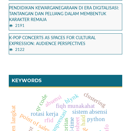
PENDIDIKAN KEWARGANEGARAAN DI ERA DIGITALISASI:
TANTANGAN DAN PELUANG DALAM MEMBENTUK
KARAKTER REMAJA
2191
K-POP CONCERTS AS SPACES FOR CULTURAL
EXPRESSION: AUDIENCE PERSPECTIVES
2122
KEYWORDS
clustering
blynk
qr code
absensi
fiqh munakahat
kabupaten langkat
wanprestasi
sistem absensi
rotasi kerja
point of sales
haid
python
rfid
appsheet
real-time
prioritas