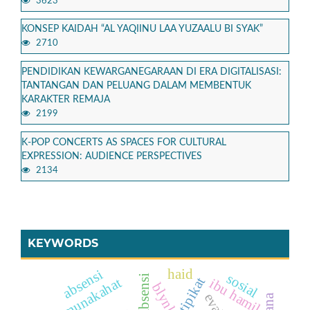
3623
KONSEP KAIDAH “AL YAQIINU LAA YUZAALU BI SYAK”
2710
PENDIDIKAN KEWARGANEGARAAN DI ERA DIGITALISASI:
TANTANGAN DAN PELUANG DALAM MEMBENTUK
KARAKTER REMAJA
2199
K-POP CONCERTS AS SPACES FOR CULTURAL
EXPRESSION: AUDIENCE PERSPECTIVES
2134
KEYWORDS
absensi
haid
sosial
fiqh munakahat
ibu hamil
blynk