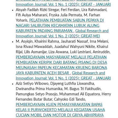
Innovation Journal: Vol. 1 No. 1 (2025): GREAT - JANUARI
Aisyah Fadilah Rizki Siregar, Feri Ferdian, Lira Rahmadani,
Fifi Aulya Maharani, Fryska Julia Permata, M. Farhan
Yoharis,
PELATIHAN PEMBUATAN SABUN PEPAYA DI
NAGARI SALIBUTAN KECAMATAN LUBUK ALUNG
KABUPATEN PADANG PARIAMAN
,
Global Research and
Innovation Journal: Vol. 1 No. 2 (2025): GREAT-MEI
M. Asyiqin, Khairini Rahma, Jauharati Nassaf, Irna Melani,
Isna Rivaul Mawaddah, Juadahul Wahyuni Nikite, Khairul
Rijal, Lilis Asmanijar, Liza Aswana, Luki Lestriani, Amiruddin,
PEMBERDAYAAN MASYARAKAT MELALUI PELATIHAN
PEMBUATAN KERIPIK DARI BATANG PISANG DI DESA
MEUNASAH PAPEUN KECAMATAN KRUENG BARONA
JAYA KABUPATEN ACEH BESAR
,
Global Research and
Innovation Journal: Vol. 1 No. 1 (2025): GREAT - JANUARI
Aziz Setiyo Wibowo, Djayeng Luthfia Liswandha,
Dwinandha Prima Humanika, M. Bagus Tri Fakihudin,
Pamungkas Setyo Prasojo, Muhammad Ali Equatora, Herry
Fernandes Butar Butar, Cahyoko Edi Tando,
PEMBERDAYAAN KLIEN PEMASYARAKATAN BAPAS
KELAS II PURWOKERTO MELALUI KEGIATAN USAHA
CUCIAN MOBIL DAN MOTOR DI GRIYA ABHIPRAYA