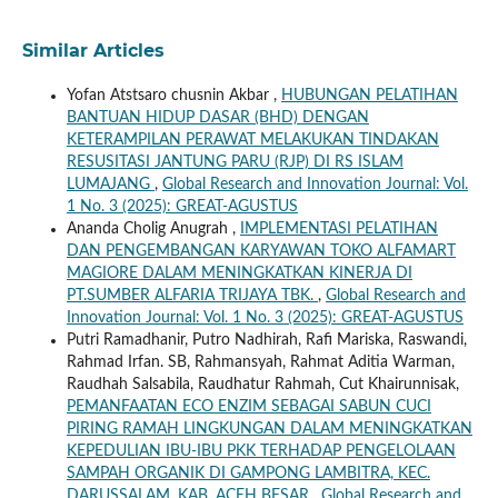
Similar Articles
Yofan Atstsaro chusnin Akbar ,
HUBUNGAN PELATIHAN
BANTUAN HIDUP DASAR (BHD) DENGAN
KETERAMPILAN PERAWAT MELAKUKAN TINDAKAN
RESUSITASI JANTUNG PARU (RJP) DI RS ISLAM
LUMAJANG
,
Global Research and Innovation Journal: Vol.
1 No. 3 (2025): GREAT-AGUSTUS
Ananda Cholig Anugrah ,
IMPLEMENTASI PELATIHAN
DAN PENGEMBANGAN KARYAWAN TOKO ALFAMART
MAGIORE DALAM MENINGKATKAN KINERJA DI
PT.SUMBER ALFARIA TRIJAYA TBK.
,
Global Research and
Innovation Journal: Vol. 1 No. 3 (2025): GREAT-AGUSTUS
Putri Ramadhanir, Putro Nadhirah, Rafi Mariska, Raswandi,
Rahmad Irfan. SB, Rahmansyah, Rahmat Aditia Warman,
Raudhah Salsabila, Raudhatur Rahmah, Cut Khairunnisak,
PEMANFAATAN ECO ENZIM SEBAGAI SABUN CUCI
PIRING RAMAH LINGKUNGAN DALAM MENINGKATKAN
KEPEDULIAN IBU-IBU PKK TERHADAP PENGELOLAAN
SAMPAH ORGANIK DI GAMPONG LAMBITRA, KEC.
DARUSSALAM, KAB. ACEH BESAR
,
Global Research and