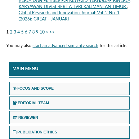
KERJA DAN PEMBERIAN REWARD TERHADAP KINERJA
KARYAWAN DIVISI BERITA TVRI KALIMANTAN TIMUR
,
Global Research and Innovation Journal: Vol. 2 No. 1
(2026): GREAT - JANUARI
1
2
3
4
5
6
7
8
9
10
>
>>
You may also
start an advanced similarity search
for this article.
MAIN MENU
FOCUS AND SCOPE
EDITORIAL TEAM
REVIEWER
PUBLICATION ETHICS