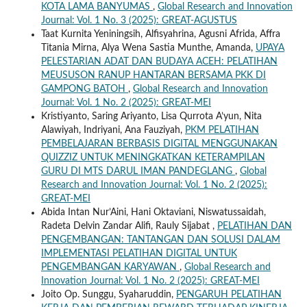
KOTA LAMA BANYUMAS
,
Global Research and Innovation
Journal: Vol. 1 No. 3 (2025): GREAT-AGUSTUS
Taat Kurnita Yeniningsih, Alfisyahrina, Agusni Afrida, Affra
Titania Mirna, Alya Wena Sastia Munthe, Amanda,
UPAYA
PELESTARIAN ADAT DAN BUDAYA ACEH: PELATIHAN
MEUSUSON RANUP HANTARAN BERSAMA PKK DI
GAMPONG BATOH
,
Global Research and Innovation
Journal: Vol. 1 No. 2 (2025): GREAT-MEI
Kristiyanto, Saring Ariyanto, Lisa Qurrota A’yun, Nita
Alawiyah, Indriyani, Ana Fauziyah,
PKM PELATIHAN
PEMBELAJARAN BERBASIS DIGITAL MENGGUNAKAN
QUIZZIZ UNTUK MENINGKATKAN KETERAMPILAN
GURU DI MTS DARUL IMAN PANDEGLANG
,
Global
Research and Innovation Journal: Vol. 1 No. 2 (2025):
GREAT-MEI
Abida Intan Nur’Aini, Hani Oktaviani, Niswatussaidah,
Radeta Delvin Zandar Alifi, Rauly Sijabat ,
PELATIHAN DAN
PENGEMBANGAN: TANTANGAN DAN SOLUSI DALAM
IMPLEMENTASI PELATIHAN DIGITAL UNTUK
PENGEMBANGAN KARYAWAN
,
Global Research and
Innovation Journal: Vol. 1 No. 2 (2025): GREAT-MEI
Joito Op. Sunggu, Syaharuddin,
PENGARUH PELATIHAN