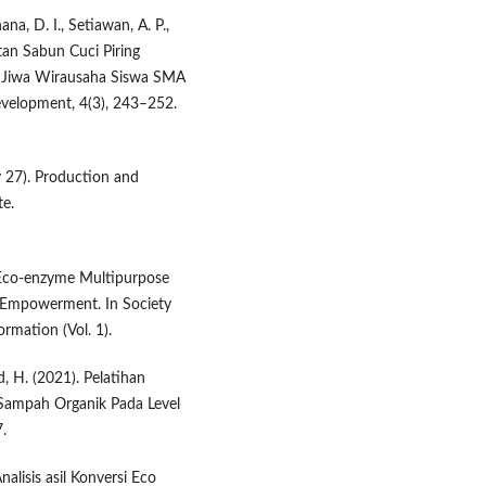
a, D. I., Setiawan, A. P.,
tan Sabun Cuci Piring
 Jiwa Wirausaha Siswa SMA
elopment, 4(3), 243–252.
ly 27). Production and
te.
f Eco-enzyme Multipurpose
 Empowerment. In Society
mation (Vol. 1).
, H. (2021). Pelatihan
ampah Organik Pada Level
.
Analisis asil Konversi Eco