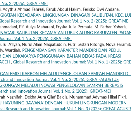
 2 No. 2 (2026): GREAT-MEI
di, Adythia Ahmad Fahrezi, Faruk Abdul Hakim, Ferisko Dwi Andana,
INGKATAN KESADARAN LINGKUNGAN DINAGARI SALIBUTAN, KEC. L
Global Research and Innovation Journal: Vol. 1 No. 2 (2025): GREAT-MEI
a Rahmadani, Fifi Aulya Maharani, Fryska Julia Permata, M. Farhan Yoharis,
I NAGARI SALIBUTAN KECAMATAN LUBUK ALUNG KABUPATEN PADA
Journal: Vol. 1 No. 2 (2025): GREAT-MEI
Nurul A’liyah, Nurul Alam Naqiatuddin, Putri Lestari Ritonga, ⁠Nova Faramit
ndy, Wardiah,
PENGEMBANGAN KARAKTER MANDIRI DAN PEDULI
R DAN LOKAKARYA PENGGUNAAN BAHAN BEKAS PADA KREASI
 ACEH
,
Global Research and Innovation Journal: Vol. 1 No. 1 (2025): GR
GAN EMISI KARBON MELALUI PENGELOLAAN SAMPAH MANDIRI DI
rch and Innovation Journal: Vol. 1 No. 3 (2025): GREAT-AGUSTUS
INGKUNGAN MELALUI INOVASI PENGELOLAAN SAMPAH BERBASIS
earch and Innovation Journal: Vol. 1 No. 2 (2025): GREAT-MEI
urah Nazhifah, Dekha Aura Qilaf Balqis, Muhammad Adymas Hikal Fikri,
MAYU HAYUNING BAWANA’ DENGAN HUKUM LINGKUNGAN MODERN
bal Research and Innovation Journal: Vol. 1 No. 3 (2025): GREAT-AGUS