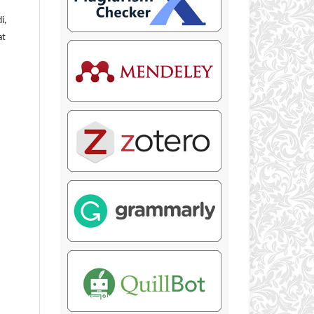
i,
at