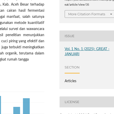
, Kab. Aceh Besar terhadap
eat/article/view/35
n cairan hasil fermentasi
More Citation Formats
agai manfaat, salah satunya
ggunakan metode kuantitatif
elalui survei dan wawancara
il penelitian menunjukkan
ISSUE
uci piring yang efektif dan
m juga terbukti meningkatkan
Vol. 1 No. 1 (2025): GREAT -
ah organik, terutama dalam
JANUARI
ngkat rumah tangga
SECTION
Articles
LICENSE