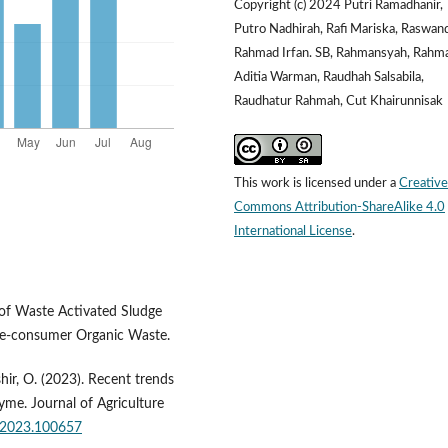
Copyright (c) 2024 Putri Ramadhanir,
Putro Nadhirah, Rafi Mariska, Raswand
Rahmad Irfan. SB, Rahmansyah, Rahm
Aditia Warman, Raudhah Salsabila,
Raudhatur Rahmah, Cut Khairunnisak
This work is licensed under a
Creative
Commons Attribution-ShareAlike 4.0
International License
.
 of Waste Activated Sludge
re-consumer Organic Waste.
shir, O. (2023). Recent trends
zyme. Journal of Agriculture
fr.2023.100657