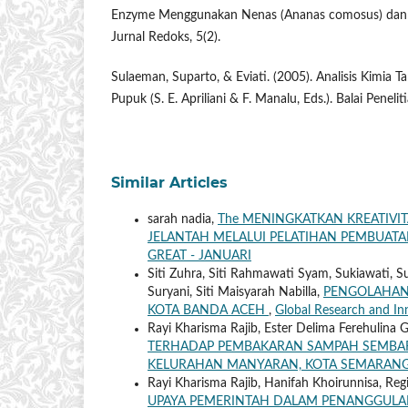
Enzyme Menggunakan Nenas (Ananas comosus) dan Pe
Jurnal Redoks, 5(2).
Sulaeman, Suparto, & Eviati. (2005). Analisis Kimia T
Pupuk (S. E. Apriliani & F. Manalu, Eds.). Balai Penelit
Similar Articles
sarah nadia,
The MENINGKATKAN KREATIVI
JELANTAH MELALUI PELATIHAN PEMBUAT
GREAT - JANUARI
Siti Zuhra, Siti Rahmawati Syam, Sukiawati, Su
Suryani, Siti Maisyarah Nabilla,
PENGOLAHAN
KOTA BANDA ACEH
,
Global Research and In
Rayi Kharisma Rajib, Ester Delima Ferehulina G
TERHADAP PEMBAKARAN SAMPAH SEMBAR
KELURAHAN MANYARAN, KOTA SEMARAN
Rayi Kharisma Rajib, Hanifah Khoirunnisa, Re
UPAYA PEMERINTAH DALAM PENANGGULANG