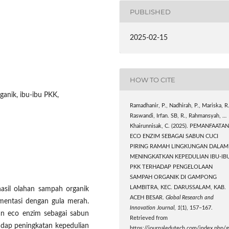
PUBLISHED
2025-02-15
HOW TO CITE
ganik, ibu-ibu PKK,
Ramadhanir, P., Nadhirah, P., Mariska, R.
Raswandi, Irfan. SB, R., Rahmansyah, …
Khairunnisak, C. (2025). PEMANFAATA
ECO ENZIM SEBAGAI SABUN CUCI
PIRING RAMAH LINGKUNGAN DALAM
MENINGKATKAN KEPEDULIAN IBU-IB
PKK TERHADAP PENGELOLAAN
SAMPAH ORGANIK DI GAMPONG
LAMBITRA, KEC. DARUSSALAM, KAB.
asil olahan sampah organik
ACEH BESAR.
Global Research and
mentasi dengan gula merah.
Innovation Journal
,
1
(1), 157–167.
tan eco enzim sebagai sabun
Retrieved from
adap peningkatan kepedulian
https://journaledutech.com/index.php/g