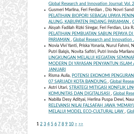
Global Research and Innovation Journal: Vol.
Gusmeri Marlina, Feri Ferdian , Dio Novri San
PELATIHAN BIOPORI SEBAGAI UPAYA PEN
ALUNG, KABUPATEN PADANG PARIAMAN
,
Aisyah Fadilah Rizki Siregar, Feri Ferdian, Lir
PELATIHAN PEMBUATAN SABUN PEPAYA D
PARIAMAN
,
Global Research and Innovation 
Novia Vivi Yanti, Priska Yonaria, Nurul Fahmi, 
Putri Balqis, Novita Safitri, Putri Innda Marlia
LINGKUNGAN MELALUI KEGIATAN SEMINA
MODERN DI YAYASAN PENYANTUN ISLAM
JANUARI
Risma Aulia,
POTENSI EKONOMI PENGURAN
07 SARIJADI KOTA BANDUNG
,
Global Resea
Astri Utari,
STRATEGI MITIGASI KONFLIK L
KOMUNITAS DAN DIGITALISASI
,
Global Res
Nabilla Desy Adityai, Herlina Puspa Dewi, Na
RELEVANSI NILAI FALSAFAH JAWA ‘ME
MELALUI MODEL ECO-CULTURAL LAW
,
Glo
1
2
3
4
5
6
7
8
9
10
>
>>