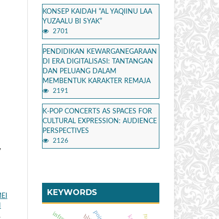
KONSEP KAIDAH “AL YAQIINU LAA
YUZAALU BI SYAK”
2701
PENDIDIKAN KEWARGANEGARAAN
DI ERA DIGITALISASI: TANTANGAN
DAN PELUANG DALAM
MEMBENTUK KARAKTER REMAJA
2191
K-POP CONCERTS AS SPACES FOR
CULTURAL EXPRESSION: AUDIENCE
PERSPECTIVES
2126
,
KEYWORDS
MEI
N
,