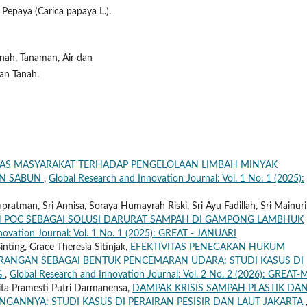
paya (Carica papaya L.).
anah, Tanaman, Air dan
ian Tanah.
TAS MASYARAKAT TERHADAP PENGELOLAAN LIMBAH MINYAK
AN SABUN
,
Global Research and Innovation Journal: Vol. 1 No. 1 (2025):
pratman, Sri Annisa, Soraya Humayrah Riski, Sri Ayu Fadillah, Sri Mainuri
 POC SEBAGAI SOLUSI DARURAT SAMPAH DI GAMPONG LAMBHUK
novation Journal: Vol. 1 No. 1 (2025): GREAT - JANUARI
inting, Grace Theresia Sitinjak,
EFEKTIVITAS PENEGAKAN HUKUM
ANGAN SEBAGAI BENTUK PENCEMARAN UDARA: STUDI KASUS DI
G
,
Global Research and Innovation Journal: Vol. 2 No. 2 (2026): GREAT-
gita Pramesti Putri Darmanensa,
DAMPAK KRISIS SAMPAH PLASTIK DA
ANNYA: STUDI KASUS DI PERAIRAN PESISIR DAN LAUT JAKARTA