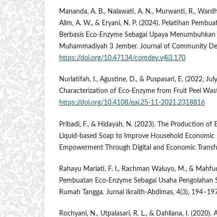
Mananda, A. B., Nalawati, A. N., Murwanti, R., Wardhan
Alim, A. W., & Eryani, N. P. (2024). Pelatihan Pembua
Berbasis Eco-Enzyme Sebagai Upaya Menumbuhkan
Muhammadiyah 3 Jember. Journal of Community Dev
https://doi.org/10.47134/comdev.v4i3.170
Nurlatifah, I., Agustine, D., & Puspasari, E. (2022, Ju
Characterization of Eco-Enzyme from Fruit Peel Was
https://doi.org/10.4108/eai.25-11-2021.2318816
Pribadi, F., & Hidayah, N. (2023). The Production o
Liquid-based Soap to Improve Household Economic
Empowerment Through Digital and Economic Transfor
Rahayu Mariati, F. I., Rachman Waluyo, M., & Mahfud
Pembuatan Eco-Enzyme Sebagai Usaha Pengolahan S
Rumah Tangga. Jurnal Ikraith-Abdimas, 4(3), 194–197
Rochyani, N., Utpalasari, R. L., & Dahliana, I. (2020). 