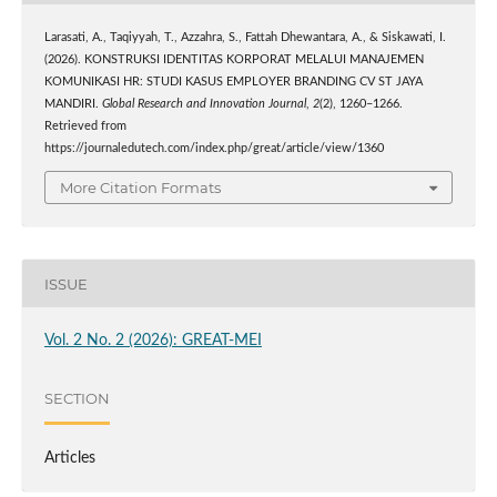
Larasati, A., Taqiyyah, T., Azzahra, S., Fattah Dhewantara, A., & Siskawati, I.
(2026). KONSTRUKSI IDENTITAS KORPORAT MELALUI MANAJEMEN
KOMUNIKASI HR: STUDI KASUS EMPLOYER BRANDING CV ST JAYA
MANDIRI.
Global Research and Innovation Journal
,
2
(2), 1260–1266.
Retrieved from
https://journaledutech.com/index.php/great/article/view/1360
More Citation Formats
ISSUE
Vol. 2 No. 2 (2026): GREAT-MEI
SECTION
Articles