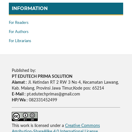
INFORMATION
For Readers
For Authors
For Librarians
Published by:
PT EDUTECH PRIMA SOLUTION
Alamat :
Jl. Ketindan RT 2 RW 3 No 4, Kecamatan Lawang,
Kab. Malang, Provinsi Jawa Timur,Kode pos: 65214
E-Mail :
pt.edutechprimas@gmail.com
HP/Wa :
082331452499
This work is licensed under a
Creative Commons
Attribution-ShareAlike 4.0 International License
.