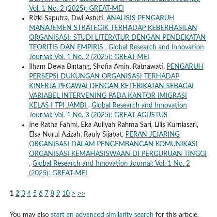
Vol. 1 No. 2 (2025): GREAT-MEI
Rizki Saputra, Dwi Astuti,
ANALISIS PENGARUH
MANAJEMEN STRATEGIK TERHADAP KEBERHASILAN
ORGANISASI: STUDI LITERATUR DENGAN PENDEKATAN
TEORITIS DAN EMPIRIS
,
Global Research and Innovation
Journal: Vol. 1 No. 2 (2025): GREAT-MEI
Ilham Dewa Bintang, Shofia Amin, Ratnawati,
PENGARUH
PERSEPSI DUKUNGAN ORGANISASI TERHADAP
KINERJA PEGAWAI DENGAN KETERIKATAN SEBAGAI
VARIABEL INTERVENING PADA KANTOR IMIGRASI
KELAS I TPI JAMBI
,
Global Research and Innovation
Journal: Vol. 1 No. 3 (2025): GREAT-AGUSTUS
Ine Ratna Fahmi, Eka Auliyah Rahma Sari, Lilis Kurniasari,
Elsa Nurul Azizah, Rauly Sijabat,
PERAN JEJARING
ORGANISASI DALAM PENGEMBANGAN KOMUNIKASI
ORGANISASI KEMAHASISWAAN DI PERGURUAN TINGGI
,
Global Research and Innovation Journal: Vol. 1 No. 2
(2025): GREAT-MEI
1
2
3
4
5
6
7
8
9
10
>
>>
You may also
start an advanced similarity search
for this article.