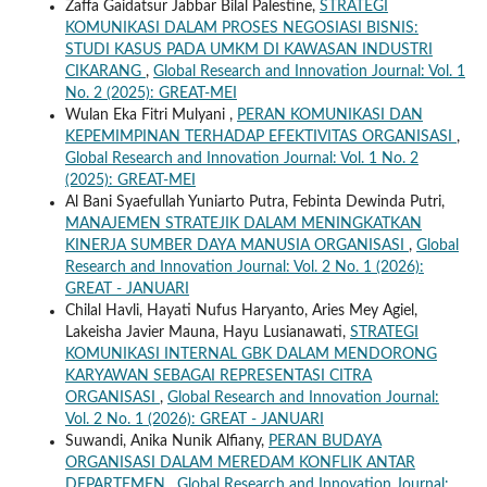
Zaffa Gaidatsur Jabbar Bilal Palestine,
STRATEGI
KOMUNIKASI DALAM PROSES NEGOSIASI BISNIS:
STUDI KASUS PADA UMKM DI KAWASAN INDUSTRI
CIKARANG
,
Global Research and Innovation Journal: Vol. 1
No. 2 (2025): GREAT-MEI
Wulan Eka Fitri Mulyani ,
PERAN KOMUNIKASI DAN
KEPEMIMPINAN TERHADAP EFEKTIVITAS ORGANISASI
,
Global Research and Innovation Journal: Vol. 1 No. 2
(2025): GREAT-MEI
Al Bani Syaefullah Yuniarto Putra, Febinta Dewinda Putri,
MANAJEMEN STRATEJIK DALAM MENINGKATKAN
KINERJA SUMBER DAYA MANUSIA ORGANISASI
,
Global
Research and Innovation Journal: Vol. 2 No. 1 (2026):
GREAT - JANUARI
Chilal Havli, Hayati Nufus Haryanto, Aries Mey Agiel,
Lakeisha Javier Mauna, Hayu Lusianawati,
STRATEGI
KOMUNIKASI INTERNAL GBK DALAM MENDORONG
KARYAWAN SEBAGAI REPRESENTASI CITRA
ORGANISASI
,
Global Research and Innovation Journal:
Vol. 2 No. 1 (2026): GREAT - JANUARI
Suwandi, Anika Nunik Alfiany,
PERAN BUDAYA
ORGANISASI DALAM MEREDAM KONFLIK ANTAR
DEPARTEMEN
,
Global Research and Innovation Journal: