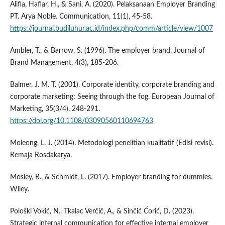
Alifia, Hafiar, H., & Sani, A. (2020). Pelaksanaan Employer Branding
PT. Arya Noble. Communication, 11(1), 45-58.
https://journal.budiluhur.ac.id/index.php/comm/article/view/1007
Ambler, T., & Barrow, S. (1996). The employer brand. Journal of
Brand Management, 4(3), 185-206.
Balmer, J. M. T. (2001). Corporate identity, corporate branding and
corporate marketing: Seeing through the fog. European Journal of
Marketing, 35(3/4), 248-291.
https://doi.org/10.1108/03090560110694763
Moleong, L. J. (2014). Metodologi penelitian kualitatif (Edisi revisi).
Remaja Rosdakarya.
Mosley, R., & Schmidt, L. (2017). Employer branding for dummies.
Wiley.
Pološki Vokić, N., Tkalac Verčič, A., & Sinčić Ćorić, D. (2023).
Strategic internal communication for effective internal employer