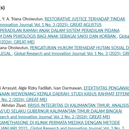
s)
 Y. A. Triana Ohoiwutun,
RESTORATIVE JUSTICE TERHADAP TINDAK
Innovation Journal: Vol. 1 No. 3 (2025): GREAT-AGUSTUS
PERADILAN RAMAH ANAK DALAM SISTEM PERADILAN PIDANA
 DAN PSIKOLOGIS BAGI ANAK SEBAGAI SAKSI DAN KORBAN
,
Globa
2 (2026): GREAT-MEI
riana Ohoiwutun,
PENGATURAN HUKUM TERHADAP HUTAN SOSIAL D
 LEGAL
,
Global Research and Innovation Journal: Vol. 1 No. 3 (2025): GR
 Arrasyid, Algie Rizky Fadillah, Ivan Darmawan,
EFEKTIVITAS PENGAW
AAN WEWENANG KEPALA DAERAH: STUDI KASUS RAHMAT EFFEN
 2 No. 2 (2026): GREAT-MEI
q Akhdan Ziyad,
KRISIS INTEGRITAS DI KALIMANTAN TIMUR: ANALISIS
UD SELAKU GUBERNUR KALIMANTAN TIMUR DALAM BINGKAI
earch and Innovation Journal: Vol. 2 No. 2 (2026): GREAT-MEI
AMETHASONE DI KLINIK PERMATA MEDIKA DENGAN METODE
 JANUARI 2023
,
Global Research and Innovation Journal: Vol. 2 No. 2