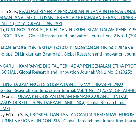
ticha Sary,
EVALUASI KINERJA PENGADILAN PIDANA INTERNASIONAL
AAN: ANALISIS PUTUSAN TERHADAP KEJAHATAN PERANG DIAFR
 1 No. 1 (2025): GREAT - JANUARI
’in,
DISTINGSI SYARIAT, FIKIH DAN HUKUM ISLAM DALAM PENETAP
IF-DOCTRINAL
,
Global Research and Innovation Journal: Vol. 2 No. 1 (20
APAN ACARA KONEKSITAS DALAM PENANGANAN TINDAK PIDANA
Korupsi Di Lingkungan Basarnas)
,
Global Research and Innovation Journa
ENGARUH KAMPANYE DIGITAL TERHADAP PENGENALAN ETIKA PROF
 SOSIAL
,
Global Research and Innovation Journal: Vol. 1 No. 2 (2025):
BELING DALAM PROSES STIGMA DAN STIGMATIFIKASI PELAKU
,
Global Research and Innovation Journal: Vol. 1 No. 2 (2025): GREAT-ME
sa Monica,
UPAYA KEPOLISIAN DALAM MENANGGULANGI TINDAK
KASUS DI KEPOLISIAN DAERAH LAMPUNG)
,
Global Research and
AT-MEI
vy Efticha Sary,
PROSPEK DAN TANTANGAN IMPLEMENTASI HUKUM
 HUKUM NASIONAL INDONESIA
,
Global Research and Innovation Journa