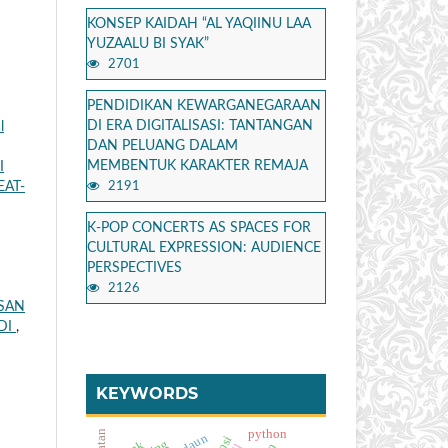
KONSEP KAIDAH “AL YAQIINU LAA
YUZAALU BI SYAK”
2701
PENDIDIKAN KEWARGANEGARAAN
DI ERA DIGITALISASI: TANTANGAN
l
DAN PELUANG DALAM
MEMBENTUK KARAKTER REMAJA
I
EAT-
2191
K-POP CONCERTS AS SPACES FOR
CULTURAL EXPRESSION: AUDIENCE
PERSPECTIVES
2126
ASAN
DI
,
KEYWORDS
python