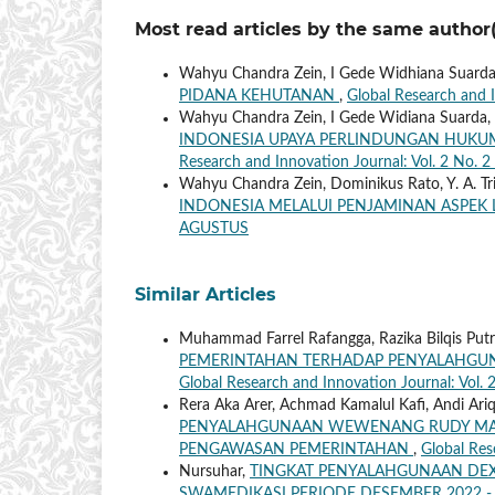
Most read articles by the same author(
Wahyu Chandra Zein, I Gede Widhiana Suarda,
PIDANA KEHUTANAN
,
Global Research and 
Wahyu Chandra Zein, I Gede Widiana Suarda,
INDONESIA UPAYA PERLINDUNGAN HUKUM
Research and Innovation Journal: Vol. 2 No. 
Wahyu Chandra Zein, Dominikus Rato, Y. A. T
INDONESIA MELALUI PENJAMINAN ASPEK
AGUSTUS
Similar Articles
Muhammad Farrel Rafangga, Razika Bilqis Putri
PEMERINTAHAN TERHADAP PENYALAHGUN
Global Research and Innovation Journal: Vol.
Rera Aka Arer, Achmad Kamalul Kafi, Andi Ari
PENYALAHGUNAAN WEWENANG RUDY MAS'
PENGAWASAN PEMERINTAHAN
,
Global Res
Nursuhar,
TINGKAT PENYALAHGUNAAN DEX
SWAMEDIKASI PERIODE DESEMBER 2022 -