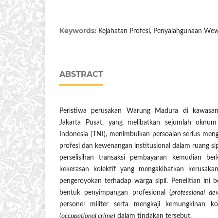
Keywords:
Kejahatan Profesi, Penyalahgunaan We
ABSTRACT
Peristiwa perusakan Warung Madura di kawasa
Jakarta Pusat, yang melibatkan sejumlah oknum
Indonesia (TNI), menimbulkan persoalan serius men
profesi dan kewenangan institusional dalam ruang sip
perselisihan transaksi pembayaran kemudian be
kekerasan kolektif yang mengakibatkan kerusak
pengeroyokan terhadap warga sipil. Penelitian ini 
bentuk penyimpangan profesional (
professional de
personel militer serta mengkaji kemungkinan ko
(
occupational crime
) dalam tindakan tersebut.