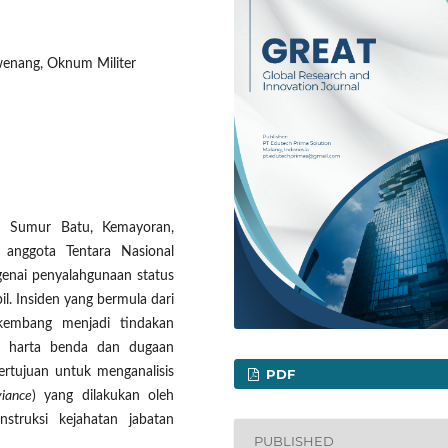
wenang, Oknum Militer
n Sumur Batu, Kemayoran,
 anggota Tentara Nasional
genai penyalahgunaan status
il. Insiden yang bermula dari
rkembang menjadi tindakan
an harta benda dan dugaan
bertujuan untuk menganalisis
PDF
viance
) yang dilakukan oleh
nstruksi kejahatan jabatan
PUBLISHED