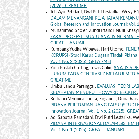
(2026): GREAT-MEI
Tria Ayu Pebriani, Dwi Putri Lestarika, Wevy Ef
DALAM MENANGANI KEJAHATAN KEMANUSI
Global Research and Innovation Journal: Vol.
Muhammad Sholeh Zuhdi Irfandi, Nuril Khasyi
ZAKAT PROFESI : SUATU ANALIS NORMAT
GREAT - JANUARI
Kumbang Yudha Wibawa, Hari Utomo,
PENER
KORUPSI (Studi Kasus Dugaan Tindak Pidana 
Vol. 1 No. 2 (2025): GREAT-MEI
Yuni Priskila Ginting, Lewis Colin,
ANALISIS P
HUKUM PADA GENERASI Z MELALUI MEDIA
GREAT-MEI
Umbu Landu Parangga ,
EVALUASI TEORI LA
KEJAHATAN MENURUT HOWARD BECKER
Bethania Veronica Trinita, Firganefi, Dona Rai
PIDANA PEREDARAN UANG PALSU (STUDI 
Innovation Journal: Vol. 1 No. 2 (2025): GRE
Adi Saputra Ramadani, Dwi Putri Lestarika, We
PIDANA INTERNASIONAL DALAM SISTEM
Vol. 1 No. 1 (2025): GREAT - JANUARI