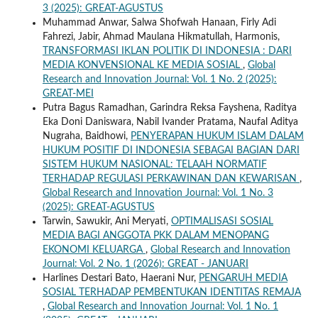
3 (2025): GREAT-AGUSTUS
Muhammad Anwar, Salwa Shofwah Hanaan, Firly Adi
Fahrezi, Jabir, Ahmad Maulana Hikmatullah, Harmonis,
TRANSFORMASI IKLAN POLITIK DI INDONESIA : DARI
MEDIA KONVENSIONAL KE MEDIA SOSIAL
,
Global
Research and Innovation Journal: Vol. 1 No. 2 (2025):
GREAT-MEI
Putra Bagus Ramadhan, Garindra Reksa Fayshena, Raditya
Eka Doni Daniswara, Nabil Ivander Pratama, Naufal Aditya
Nugraha, Baidhowi,
PENYERAPAN HUKUM ISLAM DALAM
HUKUM POSITIF DI INDONESIA SEBAGAI BAGIAN DARI
SISTEM HUKUM NASIONAL: TELAAH NORMATIF
TERHADAP REGULASI PERKAWINAN DAN KEWARISAN
,
Global Research and Innovation Journal: Vol. 1 No. 3
(2025): GREAT-AGUSTUS
Tarwin, Sawukir, Ani Meryati,
OPTIMALISASI SOSIAL
MEDIA BAGI ANGGOTA PKK DALAM MENOPANG
EKONOMI KELUARGA
,
Global Research and Innovation
Journal: Vol. 2 No. 1 (2026): GREAT - JANUARI
Harlines Destari Bato, Haerani Nur,
PENGARUH MEDIA
SOSIAL TERHADAP PEMBENTUKAN IDENTITAS REMAJA
,
Global Research and Innovation Journal: Vol. 1 No. 1