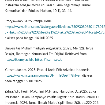
Instagram sebagai media edukasi hukum bagi remaja. Jurnal
Komunikasi dan Edukasi Hukum, 10(1), 33–44.
Storyjawa45. 2025. (tanpa judul)
https://www.tiktok.com/@storyjawa45/video/75093080650117809
q=Hukum%20Bisa%20Dibeli%21%20Fakta%20atau%20Mitos&t=17
diakses pada tanggal 16 Juli 2025
Universitas Muhammadiyah Yogyakarta. (2023, Mei 12). Terus
Belajar, Tantangan Komunikasi Era Digital. Retrieved from
https://ik.umy.ac.id/:
https://ik.umy.ac.id
Yurismudacom. 2025. Pasal 4 Kode Etik Advokat Indonesia.
https://www.instagram.com/p/DHm_lYOpeTT/?hl=en
diakses
pada tanggal 15 Juli 2025
Zahra, Y.F., Faqih, M.A., Ilmi, M.H. and Handoko, D., 2025. Etika
Periklanan Dalam Kampanye Politik Digital: Studi Kasus Pemilu Di
Indonesia 2024. Jurnal Ilmiah Multidisiplin Ilmu, 2(3), pp.220-226.