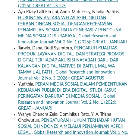
,
Global Research and Innovation Journal: Vol. 1 No. 3
(2025): GREAT-AGUSTUS
Ayu Rizky Laili Fitriani, Andik Matulessy, Nindia Pratitis,
HUBUNGAN ANTARA WELAS ASIH DIRI DAN
PERBANDINGAN SOSIAL DENGAN KECEMASAN
PENAMPILAN SOSIAL PADA GENERASI Z PENGGUNA
MEDIA SOSIAL DI SURABAYA
,
Global Research and
Innovation Journal: Vol. 2 No. 1 (2026): GREAT - JANUARI
Tarwin, Dana, Budi Syamtoro,
PENGARUH KUALITAS
PRODUK, LAYANAN DIGITAL, DAN STRATEGI PROMOSI
DIGITAL TERHADAP AKUISISI NASABAH BARU DARI
KALANGAN DIGITAL NATIVES DI BAITUL MAL WA
TAMWIL AL FATH
,
Global Research and Innovation
Journal: Vol. 2 No. 3 (2026): GREAT-AGUSTUS
Yudithia,
PERAN MEDIA SOSIAL DALAM PEMBENTUKAN
KEBIJAKAN PUBLIK DI ERA DIGITAL: STUDI KASUS
PERINGATAN DARURAT DI MEDIA SOSIAL
,
Global
Research and Innovation Journal: Vol. 2 No. 1 (2026):
GREAT - JANUARI
Wahyu Chandra Zein, Dominikus Rato, Y. A. Triana
Ohoiwutun,
PENGATURAN HUKUM TERHADAP HUTAN
SOSIAL DI INDONESIA MELALUI PENJAMINAN ASPEK
LEGAL
,
Global Research and Innovation Journal: Vol. 1 No.