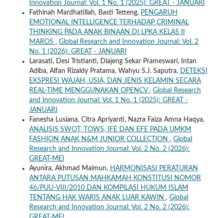
Innovation Journal: Vol. 1 No. 1 (2025): GREAT - JANUARI
Fathinah Mardhatillah, Basti Tetteng,
PENGARUH
EMOTIONAL INTELLIGENCE TERHADAP CRIMINAL
THINKING PADA ANAK BINAAN DI LPKA KELAS II
MAROS
,
Global Research and Innovation Journal: Vol. 2
No. 1 (2026): GREAT - JANUARI
Larasati, Desi Tristianti, Diajeng Sekar Prameswari, Intan
Adiba, Alfan Rizaldy Pratama, Wahyu S.J. Saputra,
DETEKSI
EKSPRESI WAJAH, USIA, DAN JENIS KELAMIN SECARA
REAL-TIME MENGGUNAKAN OPENCV
,
Global Research
and Innovation Journal: Vol. 1 No. 1 (2025): GREAT -
JANUARI
Fanesha Lusiana, Citra Apriyanti, Nazra Faiza Amna Haqya,
ANALISIS SWOT, TOWS, IFE DAN EFE PADA UMKM
FASHION ANAK N&M JUNIOR COLLECTION
,
Global
Research and Innovation Journal: Vol. 2 No. 2 (2026):
GREAT-MEI
Ayunira, Akhmad Maimun,
HARMONISASI PERATURAN
ANTARA PUTUSAN MAHKAMAH KONSTITUSI NOMOR
46/PUU-VIII/2010 DAN KOMPILASI HUKUM ISLAM
TENTANG HAK WARIS ANAK LUAR KAWIN
,
Global
Research and Innovation Journal: Vol. 2 No. 2 (2026):
GREAT-MEI