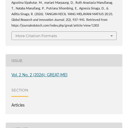
Agustina Sipahutar, M., mariani Marpaung, D., Ruth Anastasia Manullanag,
T., Nataba Manullang, P., Putriana Sihombing, E., Agnesia Sinaga, D., &
Aditia Sinaga, R. (2026). TANGAN KECIL YANG MELAYANI MATIUS 20:25.
Global Research and Innovation Journal
,
2
(2), 937–941. Retrieved from
https://journaledutech.com/index.php/great/article/view/1303
More Citation Formats
ISSUE
Vol. 2 No. 2 (2026): GREAT-MEI
SECTION
Articles