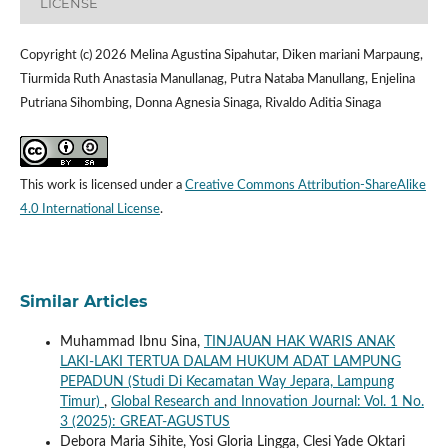
LICENSE
Copyright (c) 2026 Melina Agustina Sipahutar, Diken mariani Marpaung,
Tiurmida Ruth Anastasia Manullanag, Putra Nataba Manullang, Enjelina
Putriana Sihombing, Donna Agnesia Sinaga, Rivaldo Aditia Sinaga
This work is licensed under a
Creative Commons Attribution-ShareAlike
4.0 International License
.
Similar Articles
Muhammad Ibnu Sina,
TINJAUAN HAK WARIS ANAK
LAKI-LAKI TERTUA DALAM HUKUM ADAT LAMPUNG
PEPADUN (Studi Di Kecamatan Way Jepara, Lampung
Timur)
,
Global Research and Innovation Journal: Vol. 1 No.
3 (2025): GREAT-AGUSTUS
Debora Maria Sihite, Yosi Gloria Lingga, Clesi Yade Oktari