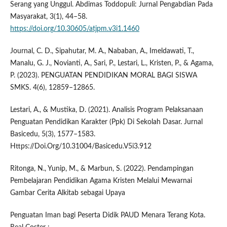
Serang yang Unggul. Abdimas Toddopuli: Jurnal Pengabdian Pada
Masyarakat, 3(1), 44–58.
https://doi.org/10.30605/atjpm.v3i1.1460
Journal, C. D., Sipahutar, M. A., Nababan, A., Imeldawati, T.,
Manalu, G. J., Novianti, A., Sari, P., Lestari, L., Kristen, P., & Agama,
P. (2023). PENGUATAN PENDIDIKAN MORAL BAGI SISWA
SMKS. 4(6), 12859–12865.
Lestari, A., & Mustika, D. (2021). Analisis Program Pelaksanaan
Penguatan Pendidikan Karakter (Ppk) Di Sekolah Dasar. Jurnal
Basicedu, 5(3), 1577–1583.
Https://Doi.Org/10.31004/Basicedu.V5i3.912
Ritonga, N., Yunip, M., & Marbun, S. (2022). Pendampingan
Pembelajaran Pendidikan Agama Kristen Melalui Mewarnai
Gambar Cerita Alkitab sebagai Upaya
Penguatan Iman bagi Peserta Didik PAUD Menara Terang Kota.