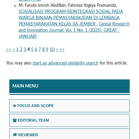
M. Farobi Imroh Abdillah, Fahreza Yogiya Pramanda,
SOSIALISASI PROGRAM REINTEGRASI SOSIAL PADA
WARGA BINAAN PEMASYARAKATAN DI LEMBAGA
PEMASYARAKATAN KELAS IIA JEMBER
,
Global Research
and Innovation Journal: Vol. 1 No. 1 (2025): GREAT -
JANUARI
<<
<
1
2
3
4
5
6
7
8
9
10
>
>>
You may also
start an advanced similarity search
for this article.
MAIN MENU
FOCUS AND SCOPE
EDITORIAL TEAM
REVIEWER