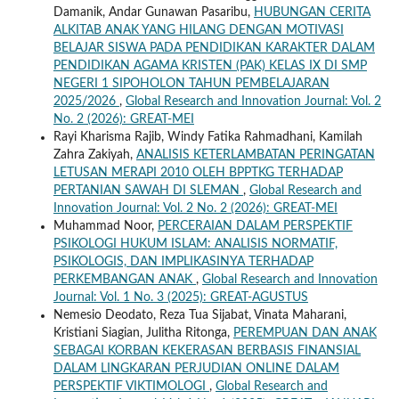
Damanik, Andar Gunawan Pasaribu,
HUBUNGAN CERITA
ALKITAB ANAK YANG HILANG DENGAN MOTIVASI
BELAJAR SISWA PADA PENDIDIKAN KARAKTER DALAM
PENDIDIKAN AGAMA KRISTEN (PAK) KELAS IX DI SMP
NEGERI 1 SIPOHOLON TAHUN PEMBELAJARAN
2025/2026
,
Global Research and Innovation Journal: Vol. 2
No. 2 (2026): GREAT-MEI
Rayi Kharisma Rajib, Windy Fatika Rahmadhani, Kamilah
Zahra Zakiyah,
ANALISIS KETERLAMBATAN PERINGATAN
LETUSAN MERAPI 2010 OLEH BPPTKG TERHADAP
PERTANIAN SAWAH DI SLEMAN
,
Global Research and
Innovation Journal: Vol. 2 No. 2 (2026): GREAT-MEI
Muhammad Noor,
PERCERAIAN DALAM PERSPEKTIF
PSIKOLOGI HUKUM ISLAM: ANALISIS NORMATIF,
PSIKOLOGIS, DAN IMPLIKASINYA TERHADAP
PERKEMBANGAN ANAK
,
Global Research and Innovation
Journal: Vol. 1 No. 3 (2025): GREAT-AGUSTUS
Nemesio Deodato, Reza Tua Sijabat, Vinata Maharani,
Kristiani Siagian, Julitha Ritonga,
PEREMPUAN DAN ANAK
SEBAGAI KORBAN KEKERASAN BERBASIS FINANSIAL
DALAM LINGKARAN PERJUDIAN ONLINE DALAM
PERSPEKTIF VIKTIMOLOGI
,
Global Research and