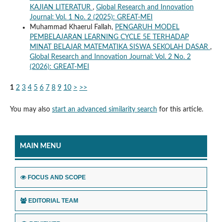
KAJIAN LITERATUR
,
Global Research and Innovation
Journal: Vol. 1 No. 2 (2025): GREAT-MEI
Muhammad Khaerul Fallah,
PENGARUH MODEL
PEMBELAJARAN LEARNING CYCLE 5E TERHADAP
MINAT BELAJAR MATEMATIKA SISWA SEKOLAH DASAR
,
Global Research and Innovation Journal: Vol. 2 No. 2
(2026): GREAT-MEI
1
2
3
4
5
6
7
8
9
10
>
>>
You may also
start an advanced similarity search
for this article.
MAIN MENU
FOCUS AND SCOPE
EDITORIAL TEAM