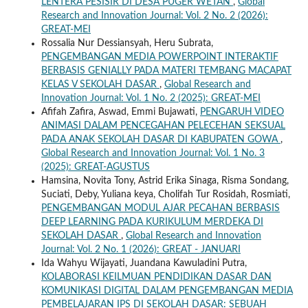
LENTERA PESISIR DI DESA PUGER WETAN
,
Global
Research and Innovation Journal: Vol. 2 No. 2 (2026):
GREAT-MEI
Rossalia Nur Dessiansyah, Heru Subrata,
PENGEMBANGAN MEDIA POWERPOINT INTERAKTIF
BERBASIS GENIALLY PADA MATERI TEMBANG MACAPAT
KELAS V SEKOLAH DASAR
,
Global Research and
Innovation Journal: Vol. 1 No. 2 (2025): GREAT-MEI
Afifah Zafira, Aswad, Emmi Bujawati,
PENGARUH VIDEO
ANIMASI DALAM PENCEGAHAN PELECEHAN SEKSUAL
PADA ANAK SEKOLAH DASAR DI KABUPATEN GOWA
,
Global Research and Innovation Journal: Vol. 1 No. 3
(2025): GREAT-AGUSTUS
Hamsina, Novita Tony, Astrid Erika Sinaga, Risma Sondang,
Suciati, Deby, Yuliana keya, Cholifah Tur Rosidah, Rosmiati,
PENGEMBANGAN MODUL AJAR PECAHAN BERBASIS
DEEP LEARNING PADA KURIKULUM MERDEKA DI
SEKOLAH DASAR
,
Global Research and Innovation
Journal: Vol. 2 No. 1 (2026): GREAT - JANUARI
Ida Wahyu Wijayati, Juandana Kawuladini Putra,
KOLABORASI KEILMUAN PENDIDIKAN DASAR DAN
KOMUNIKASI DIGITAL DALAM PENGEMBANGAN MEDIA
PEMBELAJARAN IPS DI SEKOLAH DASAR: SEBUAH