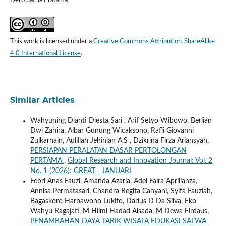
Dero Satria Pratama
This work is licensed under a
Creative Commons Attribution-ShareAlike
4.0 International License
.
Similar Articles
Wahyuning Dianti Diesta Sari , Arif Setyo Wibowo, Berlian
Dwi Zahira, Albar Gunung Wicaksono, Rafli Giovanni
Zulkarnain, Aulillah Jehinian A.S , Dzikrina Firza Ariansyah,
PERSIAPAN PERALATAN DASAR PERTOLONGAN
PERTAMA
,
Global Research and Innovation Journal: Vol. 2
No. 1 (2026): GREAT - JANUARI
Febri Anas Fauzi, Amanda Azaria, Adel Faira Aprilianza,
Annisa Permatasari, Chandra Regita Cahyani, Syifa Fauziah,
Bagaskoro Harbawono Lukito, Darius D Da Silva, Eko
Wahyu Ragajati, M Hilmi Hadad Alsada, M Dewa Firdaus,
PENAMBAHAN DAYA TARIK WISATA EDUKASI SATWA