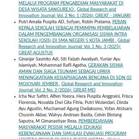
MELALUI PROGRAM PENGABDIAN MASYARAKAT DI
DESA WISATA SANGUREJO
,
Global Research and
Innovation Journal: Vol. 2 No. 1 (2026): GREAT - JANUARI
Putri Amalia Puspita AD, Sofyan, Robin Pratama,
PERAN
KEPALA SEKOLAH SEBAGAI PEMIMPIN PEMBELAJARAN
DALAM PENGEMBANGAN ORGANISASI SISWA INTRA
SEKOLAH (OSIS) DI SMA NEGERI 5 KOTA JAMBI
,
Global
Research and Innovation Journal: Vol. 1 No. 3 (2025):
GREAT-AGUSTUS
Ginanjar Sasmito Adi, Siti Faizah Awaliyah, Yuniar Ayu
Islamiyah, Mohammad Rafli Agatha,
GERAKAN SISWA
AMAN DAN SIAGA TSUNAMI SEBAGAI UPAYA
MENINGKATKAN KESIAPSIAGAAN BENCANA DI SDN 02
MOJOSARI JEMBER
,
Global Research and Innovation
Journal: Vol. 2 No. 2 (2026): GREAT-MEI
Icha Nur Safitri, Alfien Yoesra, Hera Puspita Anggraini, Frisca
Florensia, Novalda Dwi Gita Fitria, Putri Wulandari, Dinda
Ayu Agustin, Muchamad Agung Dwilaksono, Yofan Atstsaro
Chusnin Akbar, Wahyu Andrean Basita, Celvin Bintang
Saputra, M Gimanastiyar Reza,
PEMBERDAYAAN
MASYARAKAT PESISIR MELALUI EDUKASI
KEBENCANAAN DAN SIMULASI EVAKUASI PROGRAM