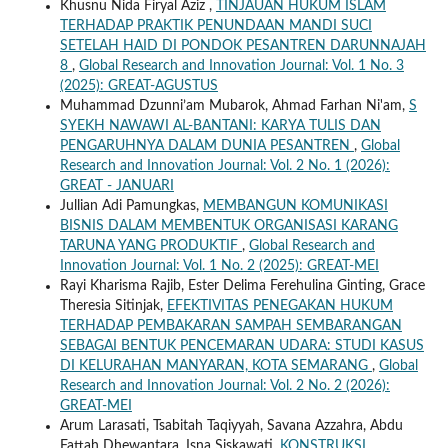
Khusnu Nida Firyal Aziz ,
TINJAUAN HUKUM ISLAM
TERHADAP PRAKTIK PENUNDAAN MANDI SUCI
SETELAH HAID DI PONDOK PESANTREN DARUNNAJAH
8
,
Global Research and Innovation Journal: Vol. 1 No. 3
(2025): GREAT-AGUSTUS
Muhammad Dzunni’am Mubarok, Ahmad Farhan Ni'am,
S
SYEKH NAWAWI AL-BANTANI: KARYA TULIS DAN
PENGARUHNYA DALAM DUNIA PESANTREN
,
Global
Research and Innovation Journal: Vol. 2 No. 1 (2026):
GREAT - JANUARI
Jullian Adi Pamungkas,
MEMBANGUN KOMUNIKASI
BISNIS DALAM MEMBENTUK ORGANISASI KARANG
TARUNA YANG PRODUKTIF
,
Global Research and
Innovation Journal: Vol. 1 No. 2 (2025): GREAT-MEI
Rayi Kharisma Rajib, Ester Delima Ferehulina Ginting, Grace
Theresia Sitinjak,
EFEKTIVITAS PENEGAKAN HUKUM
TERHADAP PEMBAKARAN SAMPAH SEMBARANGAN
SEBAGAI BENTUK PENCEMARAN UDARA: STUDI KASUS
DI KELURAHAN MANYARAN, KOTA SEMARANG
,
Global
Research and Innovation Journal: Vol. 2 No. 2 (2026):
GREAT-MEI
Arum Larasati, Tsabitah Taqiyyah, Savana Azzahra, Abdu
Fattah Dhewantara, Isna Siskawati,
KONSTRUKSI