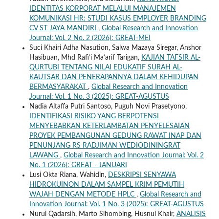
IDENTITAS KORPORAT MELALUI MANAJEMEN
KOMUNIKASI HR: STUDI KASUS EMPLOYER BRANDING
CV ST JAYA MANDIRI
,
Global Research and Innovation
Journal: Vol. 2 No. 2 (2026): GREAT-MEI
Suci Khairi Adha Nasution, Salwa Mazaya Siregar, Anshor
Hasibuan, Mhd Rafi’i Ma’arif Tarigan,
KAJIAN TAFSIR AL-
QURTUBI TENTANG NILAI EDUKATIF SURAH AL-
KAUTSAR DAN PENERAPANNYA DALAM KEHIDUPAN
BERMASYARAKAT
,
Global Research and Innovation
Journal: Vol. 1 No. 3 (2025): GREAT-AGUSTUS
Nadia Altaffa Putri Santoso, Puguh Novi Prasetyono,
IDENTIFIKASI RISIKO YANG BERPOTENSI
MENYEBABKAN KETERLAMBATAN PENYELESAIAN
PROYEK PEMBANGUNAN GEDUNG RAWAT INAP DAN
PENUNJANG RS RADJIMAN WEDIODININGRAT
LAWANG
,
Global Research and Innovation Journal: Vol. 2
No. 1 (2026): GREAT - JANUARI
Lusi Okta Riana, Wahidin,
DESKRIPSI SENYAWA
HIDROKUINON DALAM SAMPEL KRIM PEMUTIH
WAJAH DENGAN METODE HPLC
,
Global Research and
Innovation Journal: Vol. 1 No. 3 (2025): GREAT-AGUSTUS
Nurul Qadarsih, Marto Sihombing, Husnul Khair,
ANALISIS