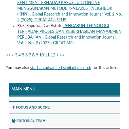
SENTIMEN TERHADAP KASUS JUDI ONLINE
MENGGUNAKAN METODE K-NEAREST NEIGHBOR
(KNN)
,
Global Research and Innovation Journal: Vol. 1 No.
3 (2025): GREAT-AGUSTUS
Rizki Saputra, Dwi Astuti,
PENGARUH TEKNOLOGI
TERHADAP PROSES DAN KEBERHASILAN MANAJEMEN
PERUBAHAN
,
Global Research and Innovation Journal:
Vol. 1 No. 2 (2025): GREAT-MEI
<<
<
3
4
5
6
7
8
9
10
11
12
>
>>
You may also
start an advanced similarity search
for this article.
MAIN MENU
FOCUS AND SCOPE
EDITORIAL TEAM