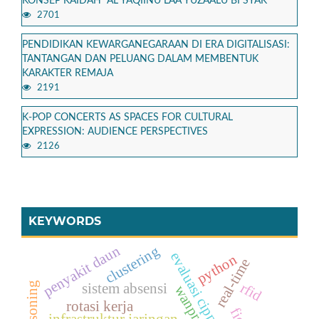
KONSEP KAIDAH “AL YAQIINU LAA YUZAALU BI SYAK”
2701
PENDIDIKAN KEWARGANEGARAAN DI ERA DIGITALISASI:
TANTANGAN DAN PELUANG DALAM MEMBENTUK
KARAKTER REMAJA
2191
K-POP CONCERTS AS SPACES FOR CULTURAL
EXPRESSION: AUDIENCE PERSPECTIVES
2126
KEYWORDS
penyakit daun
clustering
evaluasi cipp
python
real-time
rfid
sistem absensi
wanprestasi
rotasi kerja
infrastruktur jaringan