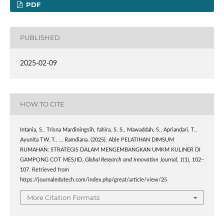
PDF
PUBLISHED
2025-02-09
HOW TO CITE
Intania, S., Trisna Mardiningsih, fahira, S. S., Mawaddah, S., Apriandari, T.,
Ayunita TW, T., … Ramdiana. (2025). Able PELATIHAN DIMSUM
RUMAHAN: STRATEGIS DALAM MENGEMBANGKAN UMKM KULINER DI
GAMPONG COT MESJID.
Global Research and Innovation Journal
,
1
(1), 102–
107. Retrieved from
https://journaledutech.com/index.php/great/article/view/25
More Citation Formats