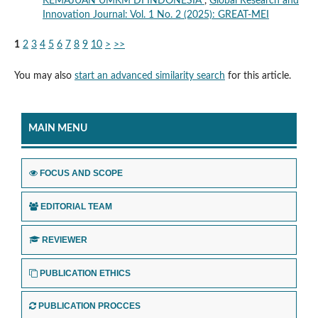
KEMAJUAN UMKM DI INDONESIA
,
Global Research and
Innovation Journal: Vol. 1 No. 2 (2025): GREAT-MEI
1
2
3
4
5
6
7
8
9
10
>
>>
You may also
start an advanced similarity search
for this article.
MAIN MENU
FOCUS AND SCOPE
EDITORIAL TEAM
REVIEWER
PUBLICATION ETHICS
PUBLICATION PROCCES