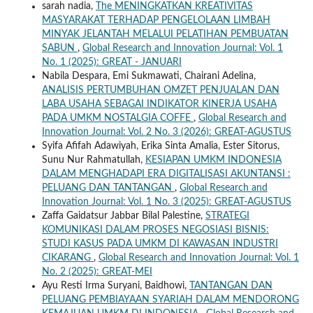
sarah nadia,
The MENINGKATKAN KREATIVITAS
MASYARAKAT TERHADAP PENGELOLAAN LIMBAH
MINYAK JELANTAH MELALUI PELATIHAN PEMBUATAN
SABUN
,
Global Research and Innovation Journal: Vol. 1
No. 1 (2025): GREAT - JANUARI
Nabila Despara, Emi Sukmawati, Chairani Adelina,
ANALISIS PERTUMBUHAN OMZET PENJUALAN DAN
LABA USAHA SEBAGAI INDIKATOR KINERJA USAHA
PADA UMKM NOSTALGIA COFFE
,
Global Research and
Innovation Journal: Vol. 2 No. 3 (2026): GREAT-AGUSTUS
Syifa Afifah Adawiyah, Erika Sinta Amalia, Ester Sitorus,
Sunu Nur Rahmatullah,
KESIAPAN UMKM INDONESIA
DALAM MENGHADAPI ERA DIGITALISASI AKUNTANSI :
PELUANG DAN TANTANGAN
,
Global Research and
Innovation Journal: Vol. 1 No. 3 (2025): GREAT-AGUSTUS
Zaffa Gaidatsur Jabbar Bilal Palestine,
STRATEGI
KOMUNIKASI DALAM PROSES NEGOSIASI BISNIS:
STUDI KASUS PADA UMKM DI KAWASAN INDUSTRI
CIKARANG
,
Global Research and Innovation Journal: Vol. 1
No. 2 (2025): GREAT-MEI
Ayu Resti Irma Suryani, Baidhowi,
TANTANGAN DAN
PELUANG PEMBIAYAAN SYARIAH DALAM MENDORONG