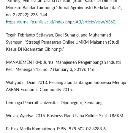
“Strategi Pemasaran Usaha Dimsum (Studi Kasus Di Dimsum
Moresto Bandar Lampung).” Jurnal Agroindustri Berkelanjutan1,
no. 2 (2022): 236–244.
https://jurnal.fp.unila.ac.id/index.php/JAB/article/view/6360
.
Teguh Febrianto Setiawan, Budi Suharjo, and Muhammad
Syamsun, “Strategi Pemasaran Online UMKM Makanan (Studi
Kasus Di Kecamatan Cibinong),”
MANAJEMEN IKM: Jurnal Manajemen Pengembangan Industri
Kecil Menengah 13, no. 2 (January 3, 2019): 116.
Wahyudin, Dian. 2013. Peluang atau Tantangan Indonesia Menuju
ASEAN Economic Community 2015.
Lembaga Penerbit Universitas Diponegoro, Semarang.
Wulan, Ayodya. 2016. Business Plan Usaha Kuliner Skala UMKM.
Pt Elex Media Komputindo. ISBN: 978-602-02-8288-6