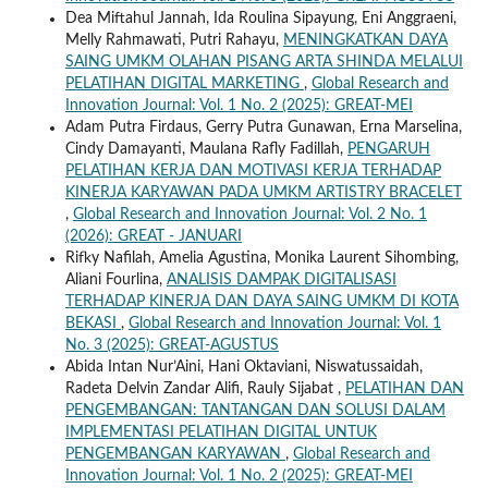
Dea Miftahul Jannah, Ida Roulina Sipayung, Eni Anggraeni,
Melly Rahmawati, Putri Rahayu,
MENINGKATKAN DAYA
SAING UMKM OLAHAN PISANG ARTA SHINDA MELALUI
PELATIHAN DIGITAL MARKETING
,
Global Research and
Innovation Journal: Vol. 1 No. 2 (2025): GREAT-MEI
Adam Putra Firdaus, Gerry Putra Gunawan, Erna Marselina,
Cindy Damayanti, Maulana Rafly Fadillah,
PENGARUH
PELATIHAN KERJA DAN MOTIVASI KERJA TERHADAP
KINERJA KARYAWAN PADA UMKM ARTISTRY BRACELET
,
Global Research and Innovation Journal: Vol. 2 No. 1
(2026): GREAT - JANUARI
Rifky Nafilah, Amelia Agustina, Monika Laurent Sihombing,
Aliani Fourlina,
ANALISIS DAMPAK DIGITALISASI
TERHADAP KINERJA DAN DAYA SAING UMKM DI KOTA
BEKASI
,
Global Research and Innovation Journal: Vol. 1
No. 3 (2025): GREAT-AGUSTUS
Abida Intan Nur’Aini, Hani Oktaviani, Niswatussaidah,
Radeta Delvin Zandar Alifi, Rauly Sijabat ,
PELATIHAN DAN
PENGEMBANGAN: TANTANGAN DAN SOLUSI DALAM
IMPLEMENTASI PELATIHAN DIGITAL UNTUK
PENGEMBANGAN KARYAWAN
,
Global Research and
Innovation Journal: Vol. 1 No. 2 (2025): GREAT-MEI