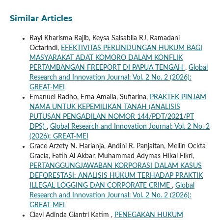
Similar Articles
Rayi Kharisma Rajib, Keysa Salsabila RJ, Ramadani
Octarindi,
EFEKTIVITAS PERLINDUNGAN HUKUM BAGI
MASYARAKAT ADAT KOMORO DALAM KONFLIK
PERTAMBANGAN FREEPORT DI PAPUA TENGAH
,
Global
Research and Innovation Journal: Vol. 2 No. 2 (2026):
GREAT-MEI
Emanuel Radho, Erna Amalia, Sufiarina,
PRAKTEK PINJAM
NAMA UNTUK KEPEMILIKAN TANAH (ANALISIS
PUTUSAN PENGADILAN NOMOR 144/PDT/2021/PT
DPS)
,
Global Research and Innovation Journal: Vol. 2 No. 2
(2026): GREAT-MEI
Grace Arzety N. Harianja, Andini R. Panjaitan, Mellin Ockta
Gracia, Fatih Al Akbar, Muhammad Adymas Hikal Fikri,
PERTANGGUNGJAWABAN KORPORASI DALAM KASUS
DEFORESTASI: ANALISIS HUKUM TERHADAP PRAKTIK
ILLEGAL LOGGING DAN CORPORATE CRIME
,
Global
Research and Innovation Journal: Vol. 2 No. 2 (2026):
GREAT-MEI
Ciavi Adinda Giantri Katim ,
PENEGAKAN HUKUM