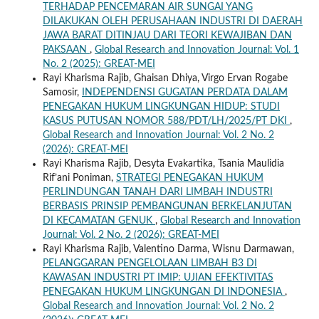
TERHADAP PENCEMARAN AIR SUNGAI YANG
DILAKUKAN OLEH PERUSAHAAN INDUSTRI DI DAERAH
JAWA BARAT DITINJAU DARI TEORI KEWAJIBAN DAN
PAKSAAN
,
Global Research and Innovation Journal: Vol. 1
No. 2 (2025): GREAT-MEI
Rayi Kharisma Rajib, Ghaisan Dhiya, Virgo Ervan Rogabe
Samosir,
INDEPENDENSI GUGATAN PERDATA DALAM
PENEGAKAN HUKUM LINGKUNGAN HIDUP: STUDI
KASUS PUTUSAN NOMOR 588/PDT/LH/2025/PT DKI
,
Global Research and Innovation Journal: Vol. 2 No. 2
(2026): GREAT-MEI
Rayi Kharisma Rajib, Desyta Evakartika, Tsania Maulidia
Rif’ani Poniman,
STRATEGI PENEGAKAN HUKUM
PERLINDUNGAN TANAH DARI LIMBAH INDUSTRI
BERBASIS PRINSIP PEMBANGUNAN BERKELANJUTAN
DI KECAMATAN GENUK
,
Global Research and Innovation
Journal: Vol. 2 No. 2 (2026): GREAT-MEI
Rayi Kharisma Rajib, Valentino Darma, Wisnu Darmawan,
PELANGGARAN PENGELOLAAN LIMBAH B3 DI
KAWASAN INDUSTRI PT IMIP: UJIAN EFEKTIVITAS
PENEGAKAN HUKUM LINGKUNGAN DI INDONESIA
,
Global Research and Innovation Journal: Vol. 2 No. 2