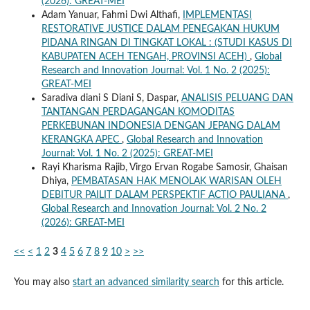
(2026): GREAT-MEI
Adam Yanuar, Fahmi Dwi Althafi,
IMPLEMENTASI
RESTORATIVE JUSTICE DALAM PENEGAKAN HUKUM
PIDANA RINGAN DI TINGKAT LOKAL : (STUDI KASUS DI
KABUPATEN ACEH TENGAH, PROVINSI ACEH)
,
Global
Research and Innovation Journal: Vol. 1 No. 2 (2025):
GREAT-MEI
Saradiva diani S Diani S, Daspar,
ANALISIS PELUANG DAN
TANTANGAN PERDAGANGAN KOMODITAS
PERKEBUNAN INDONESIA DENGAN JEPANG DALAM
KERANGKA APEC
,
Global Research and Innovation
Journal: Vol. 1 No. 2 (2025): GREAT-MEI
Rayi Kharisma Rajib, Virgo Ervan Rogabe Samosir, Ghaisan
Dhiya,
PEMBATASAN HAK MENOLAK WARISAN OLEH
DEBITUR PAILIT DALAM PERSPEKTIF ACTIO PAULIANA
,
Global Research and Innovation Journal: Vol. 2 No. 2
(2026): GREAT-MEI
<<
<
1
2
3
4
5
6
7
8
9
10
>
>>
You may also
start an advanced similarity search
for this article.