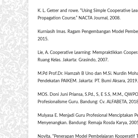
K. L. Getter and rowe. “Using Simple Cooperative Lea
Propagation Course.” NACTA Journal, 2008.
Kurniasih Imas. Ragam Pengembangan Model Pembelaj
2015.
Lie, A. Cooperative Learning: Mempraktikkan Cooper
Ruang Kelas. Jakarta: Grasindo, 2007.
M.Pd Prof.Dr. Hamzah B Uno dan M.Si. Nurdin Moha
Pendekatan PAIKEM. Jakarta: PT. Bumi Aksara, 2019.
MOS. Doni Juni Priansa, S.Pd., S, E S.S, M.M., QWPO
Profesionalisme Guru. Bandung: Cv. ALFABETA, 2018
Mulyasa E. Menjadi Guru Profesional Menciptakan P
Menyenangkan. Bandung: Remaja Rosda Karya, 2005
Novita. “Penerapan Model Pembelajaran Kooperatif T