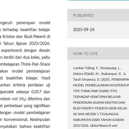
PUBLISHED
engaruh penerapan model
2025-09-24
) terhadap keaktifan belajar
 Kristen dan Budi Pekerti di
ri Tahun Ajaran 2025/2026.
i experiment) dengan desain
HOW TO CITE
terdiri dari dua kelas, yaitu
mbelajaran Think-Pair-Share
Lumban Tobing, F., Simatupang, L.,
akan model pembelajaran
Debora Silalahi, M., Anakampun, R., &
t keaktifan belajar. Hasil
Taruli Simamora, D. (2025). PENERAPA
kan kriteria penilaian uji
MODEL PEMBELAJARAN KOOPERATI
TIPE THINK-PAIR-SHARE (TPS)
diperoleh sebesar 0,057 dan
TERHADAP KEAKTIFAN BELAJAR
otesis nol (H₀) diterima dan
PENDIDIKAN AGAMA KRISTEN DAN
apat perbedaan yang signifikan
BUDI PEKERTI PESERTA DIDIK KELAS
r dengan model pembelajaran
XII SMA NEGERI 1 TIGALINGGA
n konvensional. Kesimpulan
KABUPATEN DAIRI TAHUN AJARAN
2025/2026.
Global Research and
menyatakan bahwa keaktifan