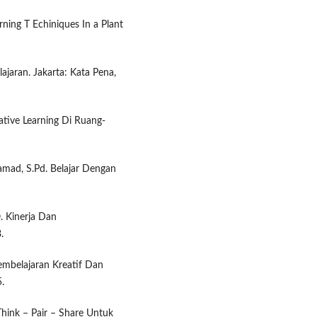
rning T Echiniques In a Plant
aran. Jakarta: Kata Pena,
ative Learning Di Ruang-
mad, S.Pd. Belajar Dengan
. Kinerja Dan
.
embelajaran Kreatif Dan
.
hink – Pair – Share Untuk