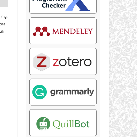
bing,
ora
uli