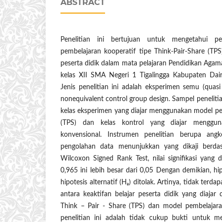
ABSTRACT
Penelitian ini bertujuan untuk mengetahui p
pembelajaran kooperatif tipe Think-Pair-Share (TPS
peserta didik dalam mata pelajaran Pendidikan Agama
kelas XII SMA Negeri 1 Tigalingga Kabupaten Dai
Jenis penelitian ini adalah eksperimen semu (quas
nonequivalent control group design. Sampel penelitian 
kelas eksperimen yang diajar menggunakan model pe
(TPS) dan kelas kontrol yang diajar menggun
konvensional. Instrumen penelitian berupa angke
pengolahan data menunjukkan yang dikaji berdasar
Wilcoxon Signed Rank Test, nilai signifikasi yang 
0,965 ini lebih besar dari 0,05 Dengan demikian, hip
hipotesis alternatif (Hₐ) ditolak. Artinya, tidak terd
antara keaktifan belajar peserta didik yang diaja
Think – Pair - Share (TPS) dan model pembelajara
penelitian ini adalah tidak cukup bukti untuk 