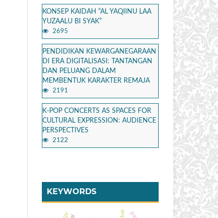
KONSEP KAIDAH “AL YAQIINU LAA
YUZAALU BI SYAK”
2695
PENDIDIKAN KEWARGANEGARAAN
DI ERA DIGITALISASI: TANTANGAN
DAN PELUANG DALAM
MEMBENTUK KARAKTER REMAJA
2191
K-POP CONCERTS AS SPACES FOR
CULTURAL EXPRESSION: AUDIENCE
PERSPECTIVES
2122
KEYWORDS