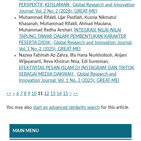
PERSPEKTIF KEISLAMAN
,
Global Research and Innovation
Journal: Vol. 2 No. 2 (2026): GREAT-MEI
Muhammad Rifaldi, Lijar Pastilah, Kusnia Nikmatul
Khasanah, Muhammad Rifaldi, Ahmad Maulana,
Muhammad Redha Anshari,
INTEGRASI NILAI-NILAI
TAPUNG TAWAR DALAM PEMBENTUKAN KARAKTER
PESERTA DIDIK
,
Global Research and Innovation Journal:
Vol. 1 No. 2 (2025): GREAT-MEI
Nazwa Fatimah Az-Zahra, Ilfa Hana Nurkholisoh, Anjani
Wijayanarti, Reva Khoirun Nisa, Edi Suresman,
EFEKTIVITAS PESAN ISLAM DI INSTAGRAM DAN TIKTOK
SEBAGAI MEDIA DAKWAH
,
Global Research and
Innovation Journal: Vol. 1 No. 2 (2025): GREAT-MEI
<<
<
6
7
8
9
10
11
12
13
14
15
>
>>
You may also
start an advanced similarity search
for this article.
MAIN MENU