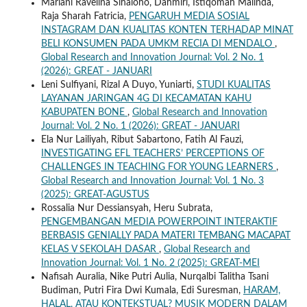
Mariani Ravelina Sihaloho, Dahmiri, Istiqomah Malinda,
Raja Sharah Fatricia,
PENGARUH MEDIA SOSIAL
INSTAGRAM DAN KUALITAS KONTEN TERHADAP MINAT
BELI KONSUMEN PADA UMKM RECIA DI MENDALO
,
Global Research and Innovation Journal: Vol. 2 No. 1
(2026): GREAT - JANUARI
Leni Sulfiyani, Rizal A Duyo, Yuniarti,
STUDI KUALITAS
LAYANAN JARINGAN 4G DI KECAMATAN KAHU
KABUPATEN BONE
,
Global Research and Innovation
Journal: Vol. 2 No. 1 (2026): GREAT - JANUARI
Ela Nur Lailiyah, Ribut Sabartono, Fatih Al Fauzi,
INVESTIGATING EFL TEACHERS’ PERCEPTIONS OF
CHALLENGES IN TEACHING FOR YOUNG LEARNERS
,
Global Research and Innovation Journal: Vol. 1 No. 3
(2025): GREAT-AGUSTUS
Rossalia Nur Dessiansyah, Heru Subrata,
PENGEMBANGAN MEDIA POWERPOINT INTERAKTIF
BERBASIS GENIALLY PADA MATERI TEMBANG MACAPAT
KELAS V SEKOLAH DASAR
,
Global Research and
Innovation Journal: Vol. 1 No. 2 (2025): GREAT-MEI
Nafisah Auralia, Nike Putri Aulia, Nurqalbi Talitha Tsani
Budiman, Putri Fira Dwi Kumala, Edi Suresman,
HARAM,
HALAL, ATAU KONTEKSTUAL? MUSIK MODERN DALAM