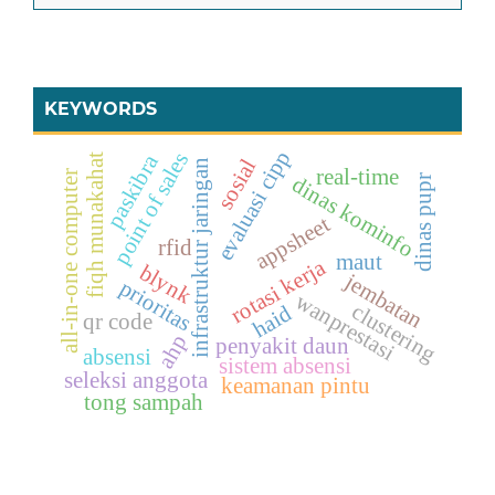
KEYWORDS
evaluasi cipp
point of sales
paskibra
fiqh munakahat
sosial
infrastruktur jaringan
real-time
all-in-one computer
dinas kominfo
dinas pupr
appsheet
rfid
maut
rotasi kerja
blynk
jembatan
prioritas
wanprestasi
clustering
haid
qr code
ahp
penyakit daun
absensi
sistem absensi
seleksi anggota
keamanan pintu
tong sampah