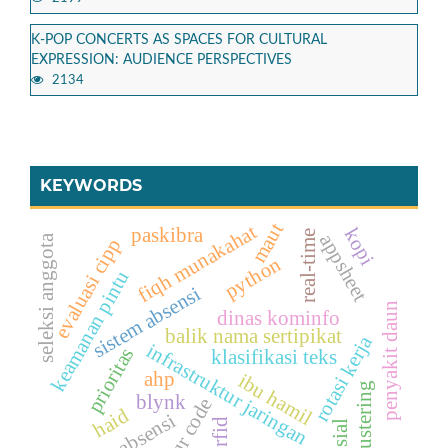
K-POP CONCERTS AS SPACES FOR CULTURAL
EXPRESSION: AUDIENCE PERSPECTIVES
2134
KEYWORDS
maut
fiqh munakahat
kopi
paskibra
real-time
appsheet
seleksi anggota
evaluasi cipp
python
keamanan pintu
sistem absensi
penyakit daun
dinas kominfo
balik nama sertipikat
rotasi kerja
infrastruktur jaringan
prioritas
klasifikasi teks
ahp
ibu hamil
clustering
blynk
qr code
haid
absensi
rfid
sosial