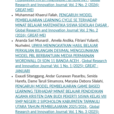
PELAJARAN IPA DI MADRASAH IBTIDAIYAH
,
Global
Research and Innovation Journal: Vol. 2 No. 2 (2026):
GREAT-MEI
Muhammad Khaerul Fallah,
PENGARUH MODEL
PEMBELAJARAN LEARNING CYCLE 5E TERHADAP
MINAT BELAJAR MATEMATIKA SISWA SEKOLAH DASAR
,
Global Research and Innovation Journal: Vol. 2 No. 2
(2026): GREAT-MEI
Ananda Sari Munardi , Amelia Andika, Fitriani Yulianti,
Nurhelmi,
UPAYA MENINGKATKAN HASIL BELAJAR
PERKALIAN BILANGAN DESIMAL MENGGUNAKAN
MODEL PBL BERBANTUAN MEDIA PERMAINAN
WORDWALL DI SDN 11 BANDA ACEH
,
Global Research
and Innovation Journal: Vol. 1 No. 1 (2025): GREAT -
JANUARI
Exaudi Sitanggang, Andar Gunawan Pasaribu, Senida
Harefa, Dame Taruli Simamora, Maryska Debora Silalahi,
PENGARUH MODEL PEMBELAJARAN GAME BASED
LEARNING TERHADAP MINAT BELAJAR PENDIDIKAN
AGAMA KRISTEN DAN BUDI PEKERTI SISWA KELAS VIII
SMP NEGERI 2 SIPOHOLON KABUPATEN TAPANULI
UTARA TAHUN PEMBELAJARAN 2025/2026
,
Global
Research and Innovation Journal: Vol. 1 No. 3 (2025):