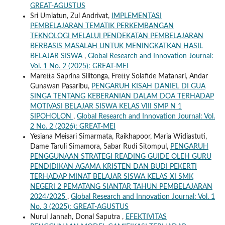
GREAT-AGUSTUS
Sri Umiatun, Zul Andrivat,
IMPLEMENTASI
PEMBELAJARAN TEMATIK PERKEMBANGAN
TEKNOLOGI MELALUI PENDEKATAN PEMBELAJARAN
BERBASIS MASALAH UNTUK MENINGKATKAN HASIL
BELAJAR SISWA
,
Global Research and Innovation Journal:
Vol. 1 No. 2 (2025): GREAT-MEI
Maretta Saprina Silitonga, Fretty Solafide Matanari, Andar
Gunawan Pasaribu,
PENGARUH KISAH DANIEL DI GUA
SINGA TENTANG KEBERANIAN DALAM DOA TERHADAP
MOTIVASI BELAJAR SISWA KELAS VIII SMP N 1
SIPOHOLON
,
Global Research and Innovation Journal: Vol.
2 No. 2 (2026): GREAT-MEI
Yesiana Meisari Simarmata, Raikhapoor, Maria Widiastuti,
Dame Taruli Simamora, Sabar Rudi Sitompul,
PENGARUH
PENGGUNAAN STRATEGI READING GUIDE OLEH GURU
PENDIDIKAN AGAMA KRISTEN DAN BUDI PEKERTI
TERHADAP MINAT BELAJAR SISWA KELAS XI SMK
NEGERI 2 PEMATANG SIANTAR TAHUN PEMBELAJARAN
2024/2025
,
Global Research and Innovation Journal: Vol. 1
No. 3 (2025): GREAT-AGUSTUS
Nurul Jannah, Donal Saputra ,
EFEKTIVITAS