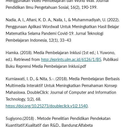
Menggunakan Video Pembelajaran dan World Wall. Journal
Pendidikan Ilmu Pengetahuan Sosial, 16(2), 190-199.
Nadia, A. I., Afiani, K. D. A., Naila, I., & Muhammadiyah, U. (2022).
Penggunaan Aplikasi Wordwall Untuk Meningkatkan Hasil Belajar
Matematika Selama Pandemi Covid-19. Jurnal Teknologi
Pembelajaran Indonesia, 12(1), 33–43
Hamka. (2018). Media Pembelajaran Inklusi (1st ed.; I. Yuwono,
ed.). Retrieved from
http://eprints.ulm.ac.id/6126/1/B5
. Publikasi
Buku Reprensi Media Pembelajaran Inklusi.pdf
Kurniawati, I. D., & Nita, S.-. (2018). Media Pembelajaran Berbasis
Multimedia Interaktif Untuk Meningkatkan Pemahaman Konsep
Mahasiswa. DoubleClick: Journal of Computer and Information
Technology, 1(2), 68.
https://doi.org/10.25273/doubleclick.v1i2.1540
.
Sugiyono.(2018) . Metode Penelitian Pendidikan Pendekatan
Kuantitatif,Kualitatif dan R&D., Bandung:Alfabeta