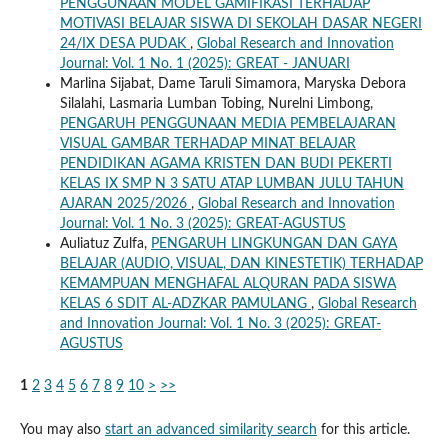
PENGGUNAAN MODEL GAMIFIKASI TERHADAP
MOTIVASI BELAJAR SISWA DI SEKOLAH DASAR NEGERI
24/IX DESA PUDAK
,
Global Research and Innovation
Journal: Vol. 1 No. 1 (2025): GREAT - JANUARI
Marlina Sijabat, Dame Taruli Simamora, Maryska Debora
Silalahi, Lasmaria Lumban Tobing, Nurelni Limbong,
PENGARUH PENGGUNAAN MEDIA PEMBELAJARAN
VISUAL GAMBAR TERHADAP MINAT BELAJAR
PENDIDIKAN AGAMA KRISTEN DAN BUDI PEKERTI
KELAS IX SMP N 3 SATU ATAP LUMBAN JULU TAHUN
AJARAN 2025/2026
,
Global Research and Innovation
Journal: Vol. 1 No. 3 (2025): GREAT-AGUSTUS
Auliatuz Zulfa,
PENGARUH LINGKUNGAN DAN GAYA
BELAJAR (AUDIO, VISUAL, DAN KINESTETIK) TERHADAP
KEMAMPUAN MENGHAFAL ALQURAN PADA SISWA
KELAS 6 SDIT AL-ADZKAR PAMULANG
,
Global Research
and Innovation Journal: Vol. 1 No. 3 (2025): GREAT-
AGUSTUS
1
2
3
4
5
6
7
8
9
10
>
>>
You may also
start an advanced similarity search
for this article.