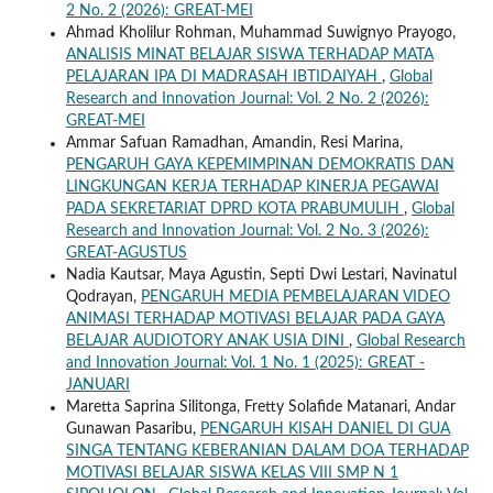
2 No. 2 (2026): GREAT-MEI
Ahmad Kholilur Rohman, Muhammad Suwignyo Prayogo,
ANALISIS MINAT BELAJAR SISWA TERHADAP MATA
PELAJARAN IPA DI MADRASAH IBTIDAIYAH
,
Global
Research and Innovation Journal: Vol. 2 No. 2 (2026):
GREAT-MEI
Ammar Safuan Ramadhan, Amandin, Resi Marina,
PENGARUH GAYA KEPEMIMPINAN DEMOKRATIS DAN
LINGKUNGAN KERJA TERHADAP KINERJA PEGAWAI
PADA SEKRETARIAT DPRD KOTA PRABUMULIH
,
Global
Research and Innovation Journal: Vol. 2 No. 3 (2026):
GREAT-AGUSTUS
Nadia Kautsar, Maya Agustin, Septi Dwi Lestari, Navinatul
Qodrayan,
PENGARUH MEDIA PEMBELAJARAN VIDEO
ANIMASI TERHADAP MOTIVASI BELAJAR PADA GAYA
BELAJAR AUDIOTORY ANAK USIA DINI
,
Global Research
and Innovation Journal: Vol. 1 No. 1 (2025): GREAT -
JANUARI
Maretta Saprina Silitonga, Fretty Solafide Matanari, Andar
Gunawan Pasaribu,
PENGARUH KISAH DANIEL DI GUA
SINGA TENTANG KEBERANIAN DALAM DOA TERHADAP
MOTIVASI BELAJAR SISWA KELAS VIII SMP N 1