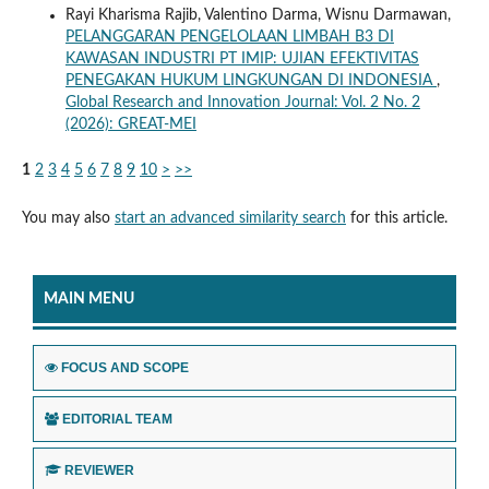
Rayi Kharisma Rajib, Valentino Darma, Wisnu Darmawan,
PELANGGARAN PENGELOLAAN LIMBAH B3 DI
KAWASAN INDUSTRI PT IMIP: UJIAN EFEKTIVITAS
PENEGAKAN HUKUM LINGKUNGAN DI INDONESIA
,
Global Research and Innovation Journal: Vol. 2 No. 2
(2026): GREAT-MEI
1
2
3
4
5
6
7
8
9
10
>
>>
You may also
start an advanced similarity search
for this article.
MAIN MENU
FOCUS AND SCOPE
EDITORIAL TEAM
REVIEWER