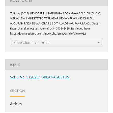
HOW TO CITE
Zulfa, A. (2025). PENGARUH LINGKUNGAN DAN GAYA BELAJAR (AUDIO,
VISUAL, DAN KINESTETIK) TERHADAP KEMAMPUAN MENGHAFAL
ALQURAN PADA SISWA KELAS 6 SDIT AL-ADZKAR PAMULANG .
Global
Research and Innovation Journal
,
1
(3), 3435–3439. Retrieved from
https://journaledutech.com/index.php/great/article/view/912
More Citation Formats
ISSUE
Vol. 1 No. 3 (2025): GREAT-AGUSTUS
SECTION
Articles