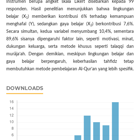
Instrumen berupa angket skala Likert disebarkan kepada 99
responden. Hasil penelitian menunjukkan bahwa lingkungan
belajar (X
) memberikan kontribusi 6% terhadap kemampuan
1
menghafal (Y), sedangkan gaya belajar (X
) berkontribusi 7,6%.
2
Secara simultan, kedua variabel menyumbang 10,4%, sementara
89,6% sisanya dipengaruhi faktor lain, seperti motivasi, minat,
dukungan keluarga, serta metode khusus seperti talaqqi dan
murāja’ah. Dengan demikian, meskipun lingkungan belajar dan
gaya belajar berpengaruh, keberhasilan tahfidz tetap
membutuhkan metode pembelajaran Al-Qur’an yang lebih spesifik.
DOWNLOADS