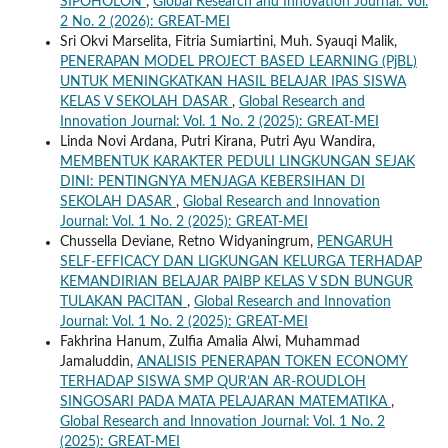
SIPOHOLON
,
Global Research and Innovation Journal: Vol.
2 No. 2 (2026): GREAT-MEI
Sri Okvi Marselita, Fitria Sumiartini, Muh. Syauqi Malik,
PENERAPAN MODEL PROJECT BASED LEARNING (PjBL)
UNTUK MENINGKATKAN HASIL BELAJAR IPAS SISWA
KELAS V SEKOLAH DASAR
,
Global Research and
Innovation Journal: Vol. 1 No. 2 (2025): GREAT-MEI
Linda Novi Ardana, Putri Kirana, Putri Ayu Wandira,
MEMBENTUK KARAKTER PEDULI LINGKUNGAN SEJAK
DINI: PENTINGNYA MENJAGA KEBERSIHAN DI
SEKOLAH DASAR
,
Global Research and Innovation
Journal: Vol. 1 No. 2 (2025): GREAT-MEI
Chussella Deviane, Retno Widyaningrum,
PENGARUH
SELF-EFFICACY DAN LIGKUNGAN KELURGA TERHADAP
KEMANDIRIAN BELAJAR PAIBP KELAS V SDN BUNGUR
TULAKAN PACITAN
,
Global Research and Innovation
Journal: Vol. 1 No. 2 (2025): GREAT-MEI
Fakhrina Hanum, Zulfia Amalia Alwi, Muhammad
Jamaluddin,
ANALISIS PENERAPAN TOKEN ECONOMY
TERHADAP SISWA SMP QUR’AN AR-ROUDLOH
SINGOSARI PADA MATA PELAJARAN MATEMATIKA
,
Global Research and Innovation Journal: Vol. 1 No. 2
(2025): GREAT-MEI