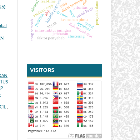
dinas kominfo
kinerja pegawai
rfid
real-time
absensi
penyakit daun
haid
evaluasi cipp
26):
prioritas
rotasi kerja
ahp
maut
qr code
paskibra
keamanan pintu
tong sampah
blynk
appsheet
sosial
fiqh munakahat
obal
infrastruktur jaringan
jembatan
clustering
faktor penyebab
AN
VISITORS
OAN
STUS
AP
-
CIL
,