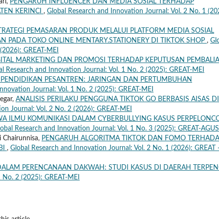
ari,
PENGARUH INFLUENCER DAN MEDIA SOSIAL TERHADAP
TEN KERINCI
,
Global Research and Innovation Journal: Vol. 2 No. 1 (20
STRATEGI PEMASARAN PRODUK MELALUI PLATFORM MEDIA SOSIAL
N PADA TOKO ONLINE MENTARY.STATIONERY DI TIKTOK SHOP
,
Gl
2 (2026): GREAT-MEI
ITAL MARKETING DAN PROMOSI TERHADAP KEPUTUSAN PEMBALI
al Research and Innovation Journal: Vol. 1 No. 2 (2025): GREAT-MEI
 PENDIDIKAN PESANTREN: JARINGAN DAN PERTUMBUHAN
nnovation Journal: Vol. 1 No. 2 (2025): GREAT-MEI
regar,
ANALISIS PERILAKU PENGGUNA TIKTOK GO BERBASIS AISAS DI
ion Journal: Vol. 2 No. 2 (2026): GREAT-MEI
WA ILMU KOMUNIKASI DALAM CYBERBULLYING KASUS PERPELONC
lobal Research and Innovation Journal: Vol. 1 No. 3 (2025): GREAT-AGU
ri Chairunnisa,
PENGARUH ALGORITMA TIKTOK DAN FOMO TERHAD
BI
,
Global Research and Innovation Journal: Vol. 2 No. 1 (2026): GREAT 
DALAM PERENCANAAN DAKWAH: STUDI KASUS DI DAERAH TERPEN
 1 No. 2 (2025): GREAT-MEI