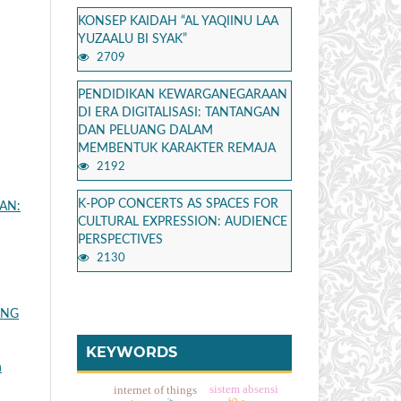
KONSEP KAIDAH “AL YAQIINU LAA
YUZAALU BI SYAK”
2709
PENDIDIKAN KEWARGANEGARAAN
DI ERA DIGITALISASI: TANTANGAN
DAN PELUANG DALAM
MEMBENTUK KARAKTER REMAJA
2192
K-POP CONCERTS AS SPACES FOR
AN:
CULTURAL EXPRESSION: AUDIENCE
PERSPECTIVES
2130
ANG
KEYWORDS
h
sistem absensi
internet of things