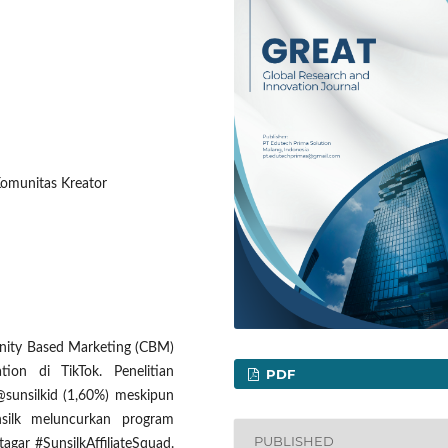
Komunitas Kreator
munity Based Marketing (CBM)
tion di TikTok. Penelitian
PDF
@sunsilkid (1,60%) meskipun
unsilk meluncurkan program
PUBLISHED
tagar #SunsilkAffiliateSquad.