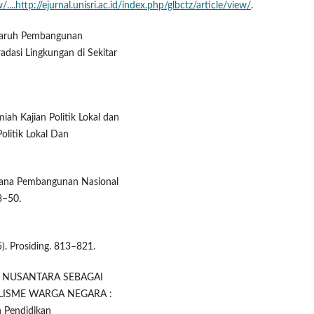
/....http://ejurnal.unisri.ac.id/index.php/glbctz/article/view/
.
engaruh Pembangunan
adasi Lingkungan di Sekitar
ah Kajian Politik Lokal dan
litik Lokal Dan
rana Pembangunan Nasional
3–50.
5). Prosiding. 813–821.
ASAN NUSANTARA SEBAGAI
LISME WARGA NEGARA :
 Pendidikan