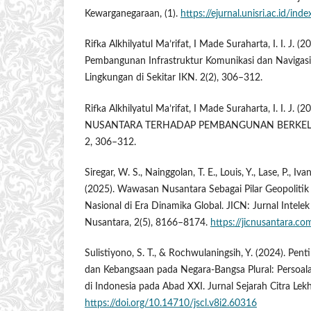
Kewarganegaraan, (1).
https://ejurnal.unisri.ac.id/ind
Rifka Alkhilyatul Ma’rifat, I Made Suraharta, I. I. J. (
Pembangunan Infrastruktur Komunikasi dan Navigasi
Lingkungan di Sekitar IKN. 2(2), 306–312.
Rifka Alkhilyatul Ma’rifat, I Made Suraharta, I. I.
NUSANTARA TERHADAP PEMBANGUNAN BERKELA
2, 306–312.
Siregar, W. S., Nainggolan, T. E., Louis, Y., Lase, P., Iva
(2025). Wawasan Nusantara Sebagai Pilar Geopolitik I
Nasional di Era Dinamika Global. JICN: Jurnal Intel
Nusantara, 2(5), 8166–8174.
https://jicnusantara.co
Sulistiyono, S. T., & Rochwulaningsih, Y. (2024). Pe
dan Kebangsaan pada Negara-Bangsa Plural: Persoalan
di Indonesia pada Abad XXI. Jurnal Sejarah Citra Lekh
https://doi.org/10.14710/jscl.v8i2.60316