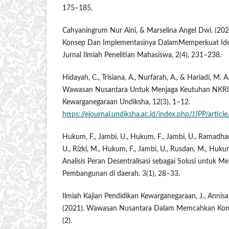
175–185.
Cahyaningrum Nur Aini, & Marselina Angel Dwi. (20
Konsep Dan Implementasinya DalamMemperkuat Ident
Jurnal Ilmiah Penelitian Mahasiswa, 2(4), 231–238.
Hidayah, C., Trisiana, A., Nurfarah, A., & Hariadi, M. 
Wawasan Nusantara Untuk Menjaga Keutuhan NKRI. 
Kewarganegaraan Undiksha, 12(3), 1–12.
https://ejournal.undiksha.ac.id/index.php/JJPP/artic
Hukum, F., Jambi, U., Hukum, F., Jambi, U., Ramadhani
U., Rizki, M., Hukum, F., Jambi, U., Rusdan, M., Hukum
Analisis Peran Desentralisasi sebagai Solusi untuk 
Pembangunan di daerah. 3(1), 28–33.
Ilmiah Kajian Pendidikan Kewarganegaraan, J., Annisa,
(2021). Wawasan Nusantara Dalam Memcahkan Konfl
(2).