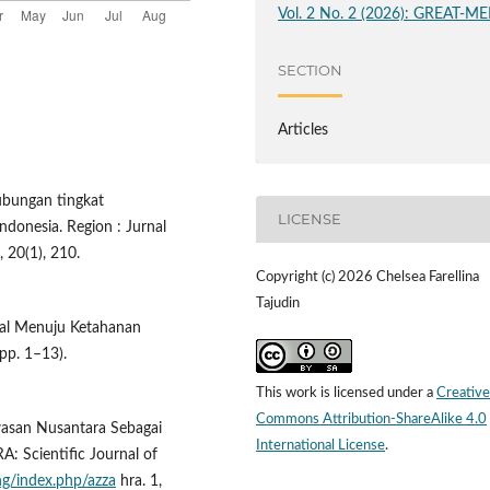
Vol. 2 No. 2 (2026): GREAT-ME
SECTION
Articles
hubungan tingkat
LICENSE
donesia. Region : Jurnal
 20(1), 210.
Copyright (c) 2026 Chelsea Farellina
Tajudin
al Menuju Ketahanan
pp. 1–13).
This work is licensed under a
Creative
Commons Attribution-ShareAlike 4.0
awasan Nusantara Sebagai
International License
.
: Scientific Journal of
ing/index.php/azza
hra. 1,