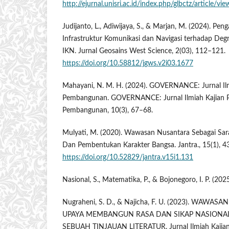
http://ejurnal.unisri.ac.id/index.php/glbctz/article/view
Judijanto, L., Adiwijaya, S., & Marjan, M. (2024). P
Infrastruktur Komunikasi dan Navigasi terhadap Degr
IKN. Jurnal Geosains West Science, 2(03), 112–121.
https://doi.org/10.58812/jgws.v2i03.1677
Mahayani, N. M. H. (2024). GOVERNANCE: Jurnal Ilmi
Pembangunan. GOVERNANCE: Jurnal Ilmiah Kajian Po
Pembangunan, 10(3), 67–68.
Mulyati, M. (2020). Wawasan Nusantara Sebagai Sa
Dan Pembentukan Karakter Bangsa. Jantra., 15(1), 4
https://doi.org/10.52829/jantra.v15i1.131
Nasional, S., Matematika, P., & Bojonegoro, I. P. (202
Nugraheni, S. D., & Najicha, F. U. (2023). WAW
UPAYA MEMBANGUN RASA DAN SIKAP NASIONA
SEBUAH TINJAUAN LITERATUR. Jurnal Ilmiah Kajian