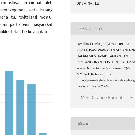
ementasinya terhambat oleh
2026-05-14
pembangunan, serta kurang
a itu, revitalisasi melalui
 dan partisipasi masyarakat
HOW TO CITE
klusif dan berkelanjutan.
Farellina Tajudin , C. (2026). URGENSI
REVITALISASI WAWASAN NUSANTAR
DALAM MENJAWAB TANTANGAN
PEMBANGUNAN DI INDONESIA .
Globa
Research and Innovation Journal
,
2
(2),
682–691. Retrieved from
https://journaledutech.com/index.php/g
eat/article/view/1266
More Citation Formats
ISSUE