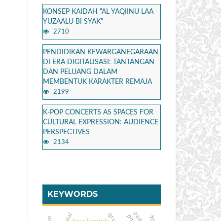
KONSEP KAIDAH “AL YAQIINU LAA
YUZAALU BI SYAK”
2710
PENDIDIKAN KEWARGANEGARAAN
DI ERA DIGITALISASI: TANTANGAN
DAN PELUANG DALAM
MEMBENTUK KARAKTER REMAJA
2199
K-POP CONCERTS AS SPACES FOR
CULTURAL EXPRESSION: AUDIENCE
PERSPECTIVES
2134
KEYWORDS
sosial
dinas kominfo