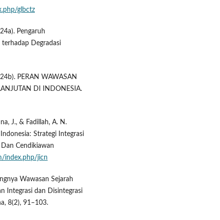
ex.php/glbctz
2024a). Pengaruh
 terhadap Degradasi
 J. (2024b). PERAN WAWASAN
NJUTAN DI INDONESIA.
nna, J., & Fadillah, A. N.
ndonesia: Strategi Integrasi
ek Dan Cendikiawan
m/index.php/jicn
ntingnya Wawasan Sejarah
 Integrasi dan Disintegrasi
a, 8(2), 91–103.