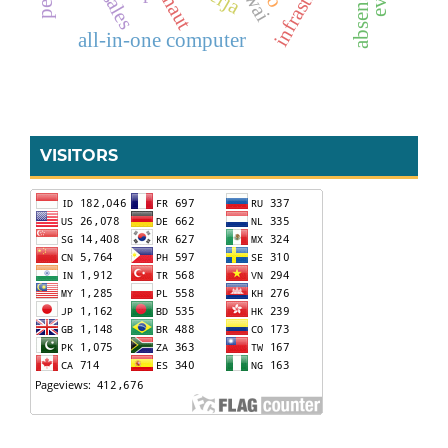
maut
absensi
all-in-one computer
VISITORS