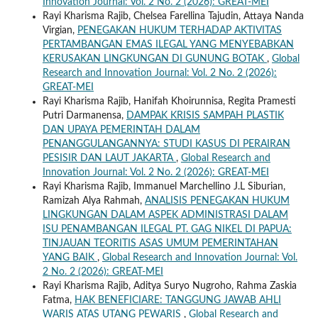
Innovation Journal: Vol. 2 No. 2 (2026): GREAT-MEI
Rayi Kharisma Rajib, Chelsea Farellina Tajudin, Attaya Nanda
Virgian,
PENEGAKAN HUKUM TERHADAP AKTIVITAS
PERTAMBANGAN EMAS ILEGAL YANG MENYEBABKAN
KERUSAKAN LINGKUNGAN DI GUNUNG BOTAK
,
Global
Research and Innovation Journal: Vol. 2 No. 2 (2026):
GREAT-MEI
Rayi Kharisma Rajib, Hanifah Khoirunnisa, Regita Pramesti
Putri Darmanensa,
DAMPAK KRISIS SAMPAH PLASTIK
DAN UPAYA PEMERINTAH DALAM
PENANGGULANGANNYA: STUDI KASUS DI PERAIRAN
PESISIR DAN LAUT JAKARTA
,
Global Research and
Innovation Journal: Vol. 2 No. 2 (2026): GREAT-MEI
Rayi Kharisma Rajib, Immanuel Marchellino J.L Siburian,
Ramizah Alya Rahmah,
ANALISIS PENEGAKAN HUKUM
LINGKUNGAN DALAM ASPEK ADMINISTRASI DALAM
ISU PENAMBANGAN ILEGAL PT. GAG NIKEL DI PAPUA:
TINJAUAN TEORITIS ASAS UMUM PEMERINTAHAN
YANG BAIK
,
Global Research and Innovation Journal: Vol.
2 No. 2 (2026): GREAT-MEI
Rayi Kharisma Rajib, Aditya Suryo Nugroho, Rahma Zaskia
Fatma,
HAK BENEFICIARE: TANGGUNG JAWAB AHLI
WARIS ATAS UTANG PEWARIS
,
Global Research and