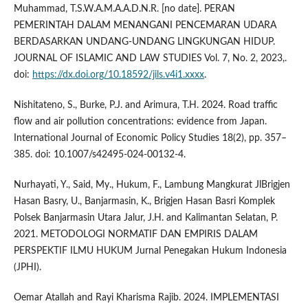
Muhammad, T.S.W.A.M.A.A.D.N.R. [no date]. PERAN
PEMERINTAH DALAM MENANGANI PENCEMARAN UDARA
BERDASARKAN UNDANG-UNDANG LINGKUNGAN HIDUP.
JOURNAL OF ISLAMIC AND LAW STUDIES Vol. 7, No. 2, 2023,.
doi:
https://dx.doi.org/10.18592/jils.v4i1.xxxx
.
Nishitateno, S., Burke, P.J. and Arimura, T.H. 2024. Road traffic
flow and air pollution concentrations: evidence from Japan.
International Journal of Economic Policy Studies 18(2), pp. 357–
385. doi: 10.1007/s42495-024-00132-4.
Nurhayati, Y., Said, My., Hukum, F., Lambung Mangkurat JlBrigjen
Hasan Basry, U., Banjarmasin, K., Brigjen Hasan Basri Komplek
Polsek Banjarmasin Utara Jalur, J.H. and Kalimantan Selatan, P.
2021. METODOLOGI NORMATIF DAN EMPIRIS DALAM
PERSPEKTIF ILMU HUKUM Jurnal Penegakan Hukum Indonesia
(JPHI).
Oemar Atallah and Rayi Kharisma Rajib. 2024. IMPLEMENTASI