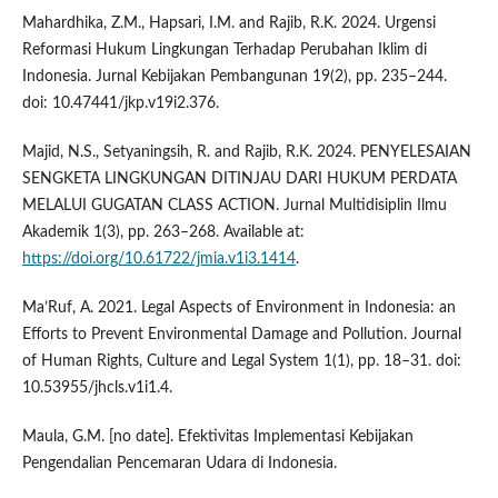
Mahardhika, Z.M., Hapsari, I.M. and Rajib, R.K. 2024. Urgensi
Reformasi Hukum Lingkungan Terhadap Perubahan Iklim di
Indonesia. Jurnal Kebijakan Pembangunan 19(2), pp. 235–244.
doi: 10.47441/jkp.v19i2.376.
Majid, N.S., Setyaningsih, R. and Rajib, R.K. 2024. PENYELESAIAN
SENGKETA LINGKUNGAN DITINJAU DARI HUKUM PERDATA
MELALUI GUGATAN CLASS ACTION. Jurnal Multidisiplin Ilmu
Akademik 1(3), pp. 263–268. Available at:
https://doi.org/10.61722/jmia.v1i3.1414
.
Ma’Ruf, A. 2021. Legal Aspects of Environment in Indonesia: an
Efforts to Prevent Environmental Damage and Pollution. Journal
of Human Rights, Culture and Legal System 1(1), pp. 18–31. doi:
10.53955/jhcls.v1i1.4.
Maula, G.M. [no date]. Efektivitas Implementasi Kebijakan
Pengendalian Pencemaran Udara di Indonesia.