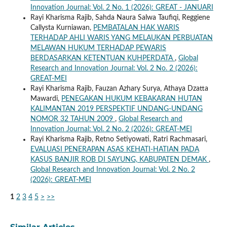
Innovation Journal: Vol. 2 No. 1 (2026): GREAT - JANUARI
Rayi Kharisma Rajib, Sahda Naura Salwa Taufiqi, Reggiene
Callysta Kurniawan,
PEMBATALAN HAK WARIS
TERHADAP AHLI WARIS YANG MELAUKAN PERBUATAN
MELAWAN HUKUM TERHADAP PEWARIS
BERDASARKAN KETENTUAN KUHPERDATA
,
Global
Research and Innovation Journal: Vol. 2 No. 2 (2026):
GREAT-MEI
Rayi Kharisma Rajib, Fauzan Azhary Surya, Athaya Dzatta
Mawardi,
PENEGAKAN HUKUM KEBAKARAN HUTAN
KALIMANTAN 2019 PERSPEKTIF UNDANG-UNDANG
NOMOR 32 TAHUN 2009
,
Global Research and
Innovation Journal: Vol. 2 No. 2 (2026): GREAT-MEI
Rayi Kharisma Rajib, Retno Setiyowati, Ratri Rachmasari,
EVALUASI PENERAPAN ASAS KEHATI-HATIAN PADA
KASUS BANJIR ROB DI SAYUNG, KABUPATEN DEMAK
,
Global Research and Innovation Journal: Vol. 2 No. 2
(2026): GREAT-MEI
1
2
3
4
5
>
>>