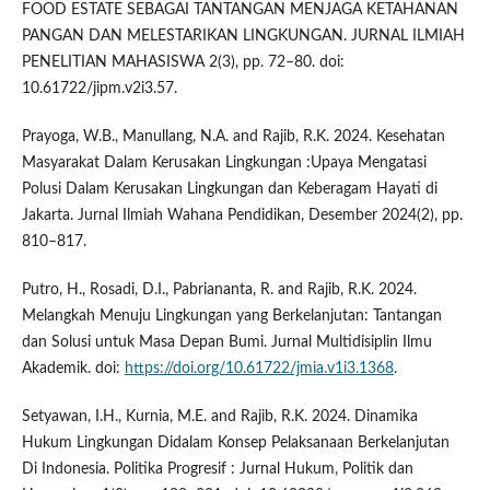
FOOD ESTATE SEBAGAI TANTANGAN MENJAGA KETAHANAN
PANGAN DAN MELESTARIKAN LINGKUNGAN. JURNAL ILMIAH
PENELITIAN MAHASISWA 2(3), pp. 72–80. doi:
10.61722/jipm.v2i3.57.
Prayoga, W.B., Manullang, N.A. and Rajib, R.K. 2024. Kesehatan
Masyarakat Dalam Kerusakan Lingkungan :Upaya Mengatasi
Polusi Dalam Kerusakan Lingkungan dan Keberagam Hayati di
Jakarta. Jurnal Ilmiah Wahana Pendidikan, Desember 2024(2), pp.
810–817.
Putro, H., Rosadi, D.I., Pabriananta, R. and Rajib, R.K. 2024.
Melangkah Menuju Lingkungan yang Berkelanjutan: Tantangan
dan Solusi untuk Masa Depan Bumi. Jurnal Multidisiplin Ilmu
Akademik. doi:
https://doi.org/10.61722/jmia.v1i3.1368
.
Setyawan, I.H., Kurnia, M.E. and Rajib, R.K. 2024. Dinamika
Hukum Lingkungan Didalam Konsep Pelaksanaan Berkelanjutan
Di Indonesia. Politika Progresif : Jurnal Hukum, Politik dan