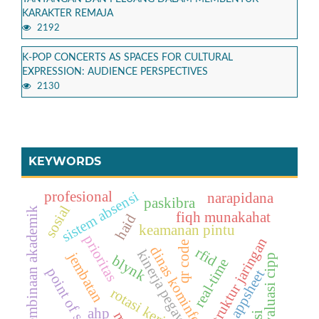
KARAKTER REMAJA
2192
K-POP CONCERTS AS SPACES FOR CULTURAL
EXPRESSION: AUDIENCE PERSPECTIVES
2130
KEYWORDS
sistem absensi
profesional
narapidana
paskibra
sosial
pembinaan akademik
fiqh munakahat
haid
keamanan pintu
prioritas
infrastruktur jaringan
qr code
dinas kominfo
rfid
kinerja pegawai
jembatan
evaluasi cipp
blynk
real-time
point of sales
appsheet
rotasi kerja
ahp