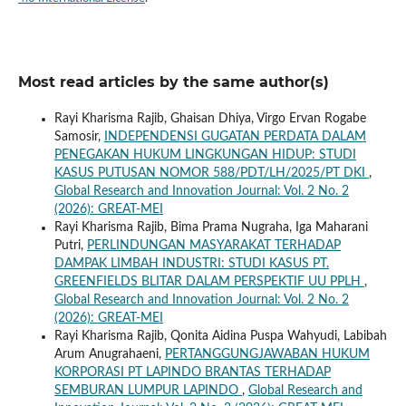
Most read articles by the same author(s)
Rayi Kharisma Rajib, Ghaisan Dhiya, Virgo Ervan Rogabe
Samosir,
INDEPENDENSI GUGATAN PERDATA DALAM
PENEGAKAN HUKUM LINGKUNGAN HIDUP: STUDI
KASUS PUTUSAN NOMOR 588/PDT/LH/2025/PT DKI
,
Global Research and Innovation Journal: Vol. 2 No. 2
(2026): GREAT-MEI
Rayi Kharisma Rajib, Bima Prama Nugraha, Iga Maharani
Putri,
PERLINDUNGAN MASYARAKAT TERHADAP
DAMPAK LIMBAH INDUSTRI: STUDI KASUS PT.
GREENFIELDS BLITAR DALAM PERSPEKTIF UU PPLH
,
Global Research and Innovation Journal: Vol. 2 No. 2
(2026): GREAT-MEI
Rayi Kharisma Rajib, Qonita Aidina Puspa Wahyudi, Labibah
Arum Anugrahaeni,
PERTANGGUNGJAWABAN HUKUM
KORPORASI PT LAPINDO BRANTAS TERHADAP
SEMBURAN LUMPUR LAPINDO
,
Global Research and