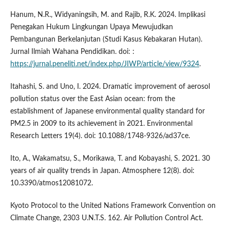
Hanum, N.R., Widyaningsih, M. and Rajib, R.K. 2024. Implikasi
Penegakan Hukum Lingkungan Upaya Mewujudkan
Pembangunan Berkelanjutan (Studi Kasus Kebakaran Hutan).
Jurnal Ilmiah Wahana Pendidikan. doi: :
https://jurnal.peneliti.net/index.php/JIWP/article/view/9324
.
Itahashi, S. and Uno, I. 2024. Dramatic improvement of aerosol
pollution status over the East Asian ocean: from the
establishment of Japanese environmental quality standard for
PM2.5 in 2009 to its achievement in 2021. Environmental
Research Letters 19(4). doi: 10.1088/1748-9326/ad37ce.
Ito, A., Wakamatsu, S., Morikawa, T. and Kobayashi, S. 2021. 30
years of air quality trends in Japan. Atmosphere 12(8). doi:
10.3390/atmos12081072.
Kyoto Protocol to the United Nations Framework Convention on
Climate Change, 2303 U.N.T.S. 162. Air Pollution Control Act.