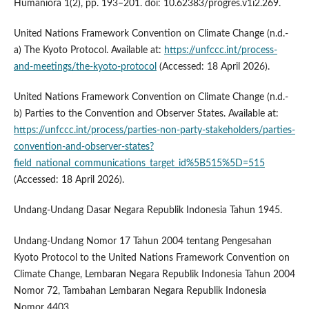
Humaniora 1(2), pp. 193–201. doi: 10.62383/progres.v1i2.269.
United Nations Framework Convention on Climate Change (n.d.-
a) The Kyoto Protocol. Available at:
https://unfccc.int/process-
and-meetings/the-kyoto-protocol
(Accessed: 18 April 2026).
United Nations Framework Convention on Climate Change (n.d.-
b) Parties to the Convention and Observer States. Available at:
https://unfccc.int/process/parties-non-party-stakeholders/parties-
convention-and-observer-states?
field_national_communications_target_id%5B515%5D=515
(Accessed: 18 April 2026).
Undang-Undang Dasar Negara Republik Indonesia Tahun 1945.
Undang-Undang Nomor 17 Tahun 2004 tentang Pengesahan
Kyoto Protocol to the United Nations Framework Convention on
Climate Change, Lembaran Negara Republik Indonesia Tahun 2004
Nomor 72, Tambahan Lembaran Negara Republik Indonesia
Nomor 4403.