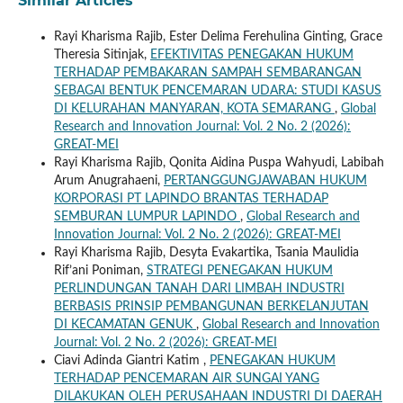
Similar Articles
Rayi Kharisma Rajib, Ester Delima Ferehulina Ginting, Grace
Theresia Sitinjak,
EFEKTIVITAS PENEGAKAN HUKUM
TERHADAP PEMBAKARAN SAMPAH SEMBARANGAN
SEBAGAI BENTUK PENCEMARAN UDARA: STUDI KASUS
DI KELURAHAN MANYARAN, KOTA SEMARANG
,
Global
Research and Innovation Journal: Vol. 2 No. 2 (2026):
GREAT-MEI
Rayi Kharisma Rajib, Qonita Aidina Puspa Wahyudi, Labibah
Arum Anugrahaeni,
PERTANGGUNGJAWABAN HUKUM
KORPORASI PT LAPINDO BRANTAS TERHADAP
SEMBURAN LUMPUR LAPINDO
,
Global Research and
Innovation Journal: Vol. 2 No. 2 (2026): GREAT-MEI
Rayi Kharisma Rajib, Desyta Evakartika, Tsania Maulidia
Rif’ani Poniman,
STRATEGI PENEGAKAN HUKUM
PERLINDUNGAN TANAH DARI LIMBAH INDUSTRI
BERBASIS PRINSIP PEMBANGUNAN BERKELANJUTAN
DI KECAMATAN GENUK
,
Global Research and Innovation
Journal: Vol. 2 No. 2 (2026): GREAT-MEI
Ciavi Adinda Giantri Katim ,
PENEGAKAN HUKUM
TERHADAP PENCEMARAN AIR SUNGAI YANG
DILAKUKAN OLEH PERUSAHAAN INDUSTRI DI DAERAH