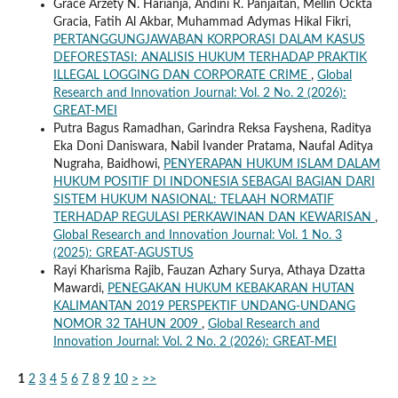
Grace Arzety N. Harianja, Andini R. Panjaitan, Mellin Ockta
Gracia, Fatih Al Akbar, Muhammad Adymas Hikal Fikri,
PERTANGGUNGJAWABAN KORPORASI DALAM KASUS
DEFORESTASI: ANALISIS HUKUM TERHADAP PRAKTIK
ILLEGAL LOGGING DAN CORPORATE CRIME
,
Global
Research and Innovation Journal: Vol. 2 No. 2 (2026):
GREAT-MEI
Putra Bagus Ramadhan, Garindra Reksa Fayshena, Raditya
Eka Doni Daniswara, Nabil Ivander Pratama, Naufal Aditya
Nugraha, Baidhowi,
PENYERAPAN HUKUM ISLAM DALAM
HUKUM POSITIF DI INDONESIA SEBAGAI BAGIAN DARI
SISTEM HUKUM NASIONAL: TELAAH NORMATIF
TERHADAP REGULASI PERKAWINAN DAN KEWARISAN
,
Global Research and Innovation Journal: Vol. 1 No. 3
(2025): GREAT-AGUSTUS
Rayi Kharisma Rajib, Fauzan Azhary Surya, Athaya Dzatta
Mawardi,
PENEGAKAN HUKUM KEBAKARAN HUTAN
KALIMANTAN 2019 PERSPEKTIF UNDANG-UNDANG
NOMOR 32 TAHUN 2009
,
Global Research and
Innovation Journal: Vol. 2 No. 2 (2026): GREAT-MEI
1
2
3
4
5
6
7
8
9
10
>
>>