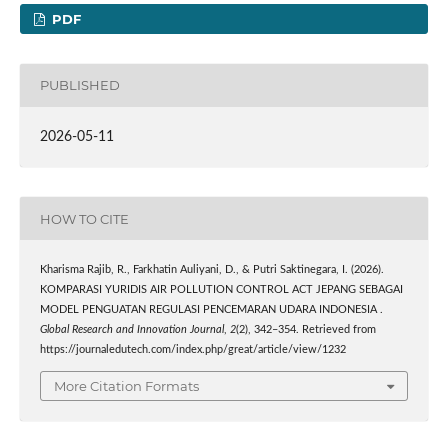
PDF
PUBLISHED
2026-05-11
HOW TO CITE
Kharisma Rajib, R., Farkhatin Auliyani, D., & Putri Saktinegara, I. (2026).
KOMPARASI YURIDIS AIR POLLUTION CONTROL ACT JEPANG SEBAGAI
MODEL PENGUATAN REGULASI PENCEMARAN UDARA INDONESIA .
Global Research and Innovation Journal
,
2
(2), 342–354. Retrieved from
https://journaledutech.com/index.php/great/article/view/1232
More Citation Formats