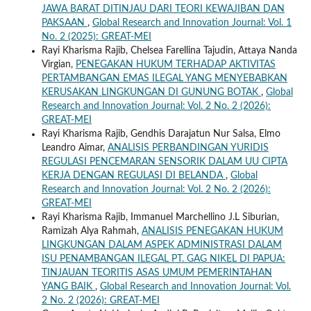
JAWA BARAT DITINJAU DARI TEORI KEWAJIBAN DAN
PAKSAAN
,
Global Research and Innovation Journal: Vol. 1
No. 2 (2025): GREAT-MEI
Rayi Kharisma Rajib, Chelsea Farellina Tajudin, Attaya Nanda
Virgian,
PENEGAKAN HUKUM TERHADAP AKTIVITAS
PERTAMBANGAN EMAS ILEGAL YANG MENYEBABKAN
KERUSAKAN LINGKUNGAN DI GUNUNG BOTAK
,
Global
Research and Innovation Journal: Vol. 2 No. 2 (2026):
GREAT-MEI
Rayi Kharisma Rajib, Gendhis Darajatun Nur Salsa, Elmo
Leandro Aimar,
ANALISIS PERBANDINGAN YURIDIS
REGULASI PENCEMARAN SENSORIK DALAM UU CIPTA
KERJA DENGAN REGULASI DI BELANDA
,
Global
Research and Innovation Journal: Vol. 2 No. 2 (2026):
GREAT-MEI
Rayi Kharisma Rajib, Immanuel Marchellino J.L Siburian,
Ramizah Alya Rahmah,
ANALISIS PENEGAKAN HUKUM
LINGKUNGAN DALAM ASPEK ADMINISTRASI DALAM
ISU PENAMBANGAN ILEGAL PT. GAG NIKEL DI PAPUA:
TINJAUAN TEORITIS ASAS UMUM PEMERINTAHAN
YANG BAIK
,
Global Research and Innovation Journal: Vol.
2 No. 2 (2026): GREAT-MEI