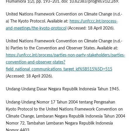
Humaniora 1(2), pp. 193–201. doi: 10.62383/progres.v1i2.269.
United Nations Framework Convention on Climate Change (n.d.-
a) The Kyoto Protocol. Available at:
https://unfccc.int/process-
and-meetings/the-kyoto-protocol
(Accessed: 18 April 2026).
United Nations Framework Convention on Climate Change (n.d.-
b) Parties to the Convention and Observer States. Available at:
https://unfccc.int/process/parties-non-party-stakeholders/parties-
convention-and-observer-states?
field_national_communications_target_id%5B515%5D=515
(Accessed: 18 April 2026).
Undang-Undang Dasar Negara Republik Indonesia Tahun 1945.
Undang-Undang Nomor 17 Tahun 2004 tentang Pengesahan
Kyoto Protocol to the United Nations Framework Convention on
Climate Change, Lembaran Negara Republik Indonesia Tahun 2004
Nomor 72, Tambahan Lembaran Negara Republik Indonesia
Nomor 4403.