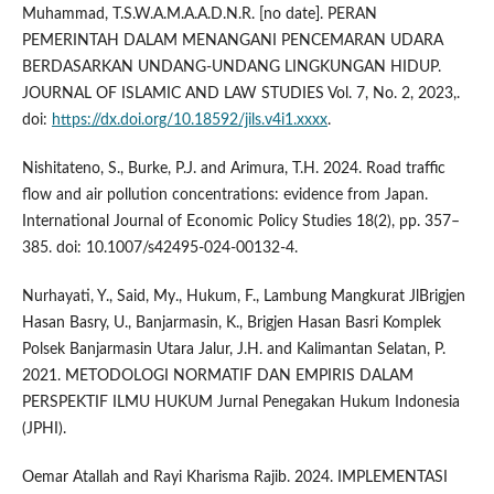
Muhammad, T.S.W.A.M.A.A.D.N.R. [no date]. PERAN
PEMERINTAH DALAM MENANGANI PENCEMARAN UDARA
BERDASARKAN UNDANG-UNDANG LINGKUNGAN HIDUP.
JOURNAL OF ISLAMIC AND LAW STUDIES Vol. 7, No. 2, 2023,.
doi:
https://dx.doi.org/10.18592/jils.v4i1.xxxx
.
Nishitateno, S., Burke, P.J. and Arimura, T.H. 2024. Road traffic
flow and air pollution concentrations: evidence from Japan.
International Journal of Economic Policy Studies 18(2), pp. 357–
385. doi: 10.1007/s42495-024-00132-4.
Nurhayati, Y., Said, My., Hukum, F., Lambung Mangkurat JlBrigjen
Hasan Basry, U., Banjarmasin, K., Brigjen Hasan Basri Komplek
Polsek Banjarmasin Utara Jalur, J.H. and Kalimantan Selatan, P.
2021. METODOLOGI NORMATIF DAN EMPIRIS DALAM
PERSPEKTIF ILMU HUKUM Jurnal Penegakan Hukum Indonesia
(JPHI).
Oemar Atallah and Rayi Kharisma Rajib. 2024. IMPLEMENTASI