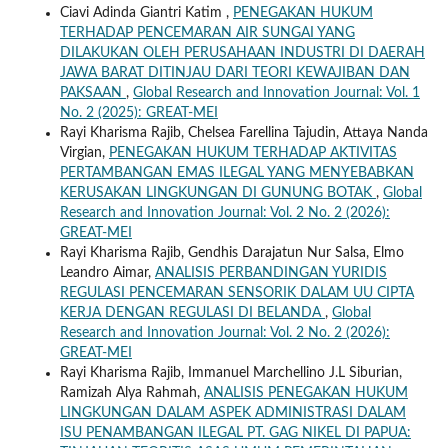
Ciavi Adinda Giantri Katim ,
PENEGAKAN HUKUM
TERHADAP PENCEMARAN AIR SUNGAI YANG
DILAKUKAN OLEH PERUSAHAAN INDUSTRI DI DAERAH
JAWA BARAT DITINJAU DARI TEORI KEWAJIBAN DAN
PAKSAAN
,
Global Research and Innovation Journal: Vol. 1
No. 2 (2025): GREAT-MEI
Rayi Kharisma Rajib, Chelsea Farellina Tajudin, Attaya Nanda
Virgian,
PENEGAKAN HUKUM TERHADAP AKTIVITAS
PERTAMBANGAN EMAS ILEGAL YANG MENYEBABKAN
KERUSAKAN LINGKUNGAN DI GUNUNG BOTAK
,
Global
Research and Innovation Journal: Vol. 2 No. 2 (2026):
GREAT-MEI
Rayi Kharisma Rajib, Gendhis Darajatun Nur Salsa, Elmo
Leandro Aimar,
ANALISIS PERBANDINGAN YURIDIS
REGULASI PENCEMARAN SENSORIK DALAM UU CIPTA
KERJA DENGAN REGULASI DI BELANDA
,
Global
Research and Innovation Journal: Vol. 2 No. 2 (2026):
GREAT-MEI
Rayi Kharisma Rajib, Immanuel Marchellino J.L Siburian,
Ramizah Alya Rahmah,
ANALISIS PENEGAKAN HUKUM
LINGKUNGAN DALAM ASPEK ADMINISTRASI DALAM
ISU PENAMBANGAN ILEGAL PT. GAG NIKEL DI PAPUA: