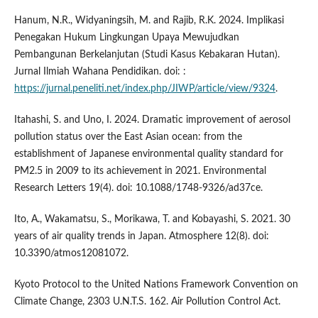
Hanum, N.R., Widyaningsih, M. and Rajib, R.K. 2024. Implikasi
Penegakan Hukum Lingkungan Upaya Mewujudkan
Pembangunan Berkelanjutan (Studi Kasus Kebakaran Hutan).
Jurnal Ilmiah Wahana Pendidikan. doi: :
https://jurnal.peneliti.net/index.php/JIWP/article/view/9324
.
Itahashi, S. and Uno, I. 2024. Dramatic improvement of aerosol
pollution status over the East Asian ocean: from the
establishment of Japanese environmental quality standard for
PM2.5 in 2009 to its achievement in 2021. Environmental
Research Letters 19(4). doi: 10.1088/1748-9326/ad37ce.
Ito, A., Wakamatsu, S., Morikawa, T. and Kobayashi, S. 2021. 30
years of air quality trends in Japan. Atmosphere 12(8). doi:
10.3390/atmos12081072.
Kyoto Protocol to the United Nations Framework Convention on
Climate Change, 2303 U.N.T.S. 162. Air Pollution Control Act.