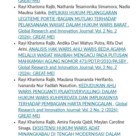
GREAT-MEI
Rayi Kharisma Rajib, Nathania Tesamonika Simamora, Nadia
Maulina Sabita,
IMPLIKASI HUKUM PELANGGARAN
LEGITIEME PORTIE (BAGIAN MUTLAK) TERHADAP
PELAKSANAAN WASIAT DALAM HUKUM WARIS BARAT
,
Global Research and Innovation Journal: Vol. 2 No. 2
(2026): GREAT-MEI
Rayi Kharisma Rajib, Andika Dwi Wahyu Putra, Rifa Dwi
Arini,
ANALISIS HAK WARIS AHLI WARIS BEDA AGAMA
MELALUI WASIAT WAJIBAH MENGACU PADA PUTUSAN
MAHKAMAH AGUNG NOMOR 473/PDT.P/2010/PA.SBY
,
Global Research and Innovation Journal: Vol. 2 No. 2
(2026): GREAT-MEI
Rayi Kharisma Rajib, Maulana Ihsananda Herifanto,
Ivananda Nur Fadilah Nasution,
KEDUDUKAN AHLI
WARIS PENGGANTI (PLAATSVERVULLING) DALAM
HUKUM WARIS KUHPERDATA DAN IMPLIKASINYA
TERHADAP PEMBAGIAN HARTA PENINGGALAN
,
Global
Research and Innovation Journal: Vol. 2 No. 2 (2026):
GREAT-MEI
Rayi Kharisma Rajib, Amira Fayola Qabil, Maylan Caroline
Sinaga,
EKSISTENSI HUKUM WARIS ADAT
MINANGKABAU DI TENGAH MODERNISASI DALAM