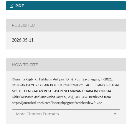
PDF
PUBLISHED
2026-05-11
HOW TO CITE
Kharisma Rajib, R., Farkhatin Auliyani, D., & Putri Saktinegara, I. (2026).
KOMPARASI YURIDIS AIR POLLUTION CONTROL ACT JEPANG SEBAGAI
MODEL PENGUATAN REGULASI PENCEMARAN UDARA INDONESIA .
Global Research and Innovation Journal
,
2
(2), 342–354. Retrieved from
https://journaledutech.com/index.php/great/article/view/1232
More Citation Formats