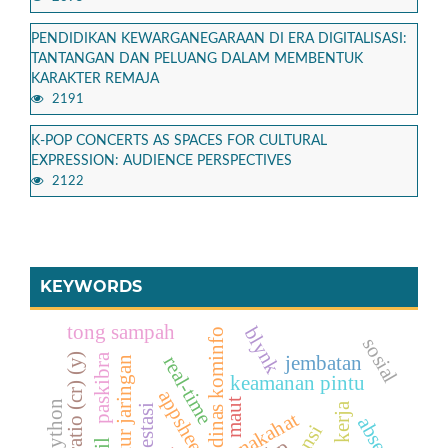
PENDIDIKAN KEWARGANEGARAAN DI ERA DIGITALISASI:
TANTANGAN DAN PELUANG DALAM MEMBENTUK
KARAKTER REMAJA
2191
K-POP CONCERTS AS SPACES FOR CULTURAL
EXPRESSION: AUDIENCE PERSPECTIVES
2122
KEYWORDS
tong sampah
blynk
dinas kominfo
sosial
current ratio (cr) (y)
paskibra
real-time
jembatan
infrastruktur jaringan
keamanan pintu
appsheet
maut
python
rotasi kerja
absensi