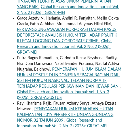
TINJAUAN TEORITIS ASAS UMUM PEMERINTAHAN
YANG BAIK
,
Global Research and Innovation Journal: Vol.
2 No. 2 (2026): GREAT-MEI
Grace Arzety N. Harianja, Andini R. Panjaitan, Mellin Ockta
Gracia, Fatih Al Akbar, Muhammad Adymas Hikal Fikri,
PERTANGGUNGJAWABAN KORPORASI DALAM KASUS
DEFORESTASI: ANALISIS HUKUM TERHADAP PRAKTIK
ILLEGAL LOGGING DAN CORPORATE CRIME
,
Global
Research and Innovation Journal: Vol. 2 No. 2 (2026):
GREAT-MEI
Putra Bagus Ramadhan, Garindra Reksa Fayshena, Raditya
Eka Doni Daniswara, Nabil Ivander Pratama, Naufal Aditya
Nugraha, Baidhowi,
PENYERAPAN HUKUM ISLAM DALAM
HUKUM POSITIF DI INDONESIA SEBAGAI BAGIAN DARI
SISTEM HUKUM NASIONAL: TELAAH NORMATIF
TERHADAP REGULASI PERKAWINAN DAN KEWARISAN
,
Global Research and Innovation Journal: Vol. 1 No. 3
(2025): GREAT-AGUSTUS
Rayi Kharisma Rajib, Fauzan Azhary Surya, Athaya Dzatta
Mawardi,
PENEGAKAN HUKUM KEBAKARAN HUTAN
KALIMANTAN 2019 PERSPEKTIF UNDANG-UNDANG
NOMOR 32 TAHUN 2009
,
Global Research and
Innovation Journal: Vol. 2 No. 2 (2026): GREAT-MEI