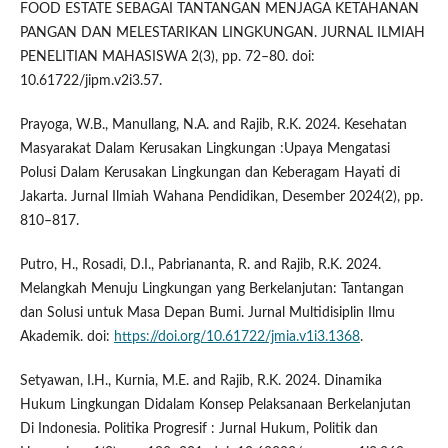
FOOD ESTATE SEBAGAI TANTANGAN MENJAGA KETAHANAN
PANGAN DAN MELESTARIKAN LINGKUNGAN. JURNAL ILMIAH
PENELITIAN MAHASISWA 2(3), pp. 72–80. doi:
10.61722/jipm.v2i3.57.
Prayoga, W.B., Manullang, N.A. and Rajib, R.K. 2024. Kesehatan
Masyarakat Dalam Kerusakan Lingkungan :Upaya Mengatasi
Polusi Dalam Kerusakan Lingkungan dan Keberagam Hayati di
Jakarta. Jurnal Ilmiah Wahana Pendidikan, Desember 2024(2), pp.
810–817.
Putro, H., Rosadi, D.I., Pabriananta, R. and Rajib, R.K. 2024.
Melangkah Menuju Lingkungan yang Berkelanjutan: Tantangan
dan Solusi untuk Masa Depan Bumi. Jurnal Multidisiplin Ilmu
Akademik. doi:
https://doi.org/10.61722/jmia.v1i3.1368
.
Setyawan, I.H., Kurnia, M.E. and Rajib, R.K. 2024. Dinamika
Hukum Lingkungan Didalam Konsep Pelaksanaan Berkelanjutan
Di Indonesia. Politika Progresif : Jurnal Hukum, Politik dan