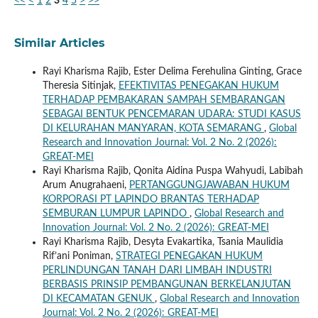
<<
<
1
2
3
4
5
>
>>
Similar Articles
Rayi Kharisma Rajib, Ester Delima Ferehulina Ginting, Grace
Theresia Sitinjak,
EFEKTIVITAS PENEGAKAN HUKUM
TERHADAP PEMBAKARAN SAMPAH SEMBARANGAN
SEBAGAI BENTUK PENCEMARAN UDARA: STUDI KASUS
DI KELURAHAN MANYARAN, KOTA SEMARANG
,
Global
Research and Innovation Journal: Vol. 2 No. 2 (2026):
GREAT-MEI
Rayi Kharisma Rajib, Qonita Aidina Puspa Wahyudi, Labibah
Arum Anugrahaeni,
PERTANGGUNGJAWABAN HUKUM
KORPORASI PT LAPINDO BRANTAS TERHADAP
SEMBURAN LUMPUR LAPINDO
,
Global Research and
Innovation Journal: Vol. 2 No. 2 (2026): GREAT-MEI
Rayi Kharisma Rajib, Desyta Evakartika, Tsania Maulidia
Rif’ani Poniman,
STRATEGI PENEGAKAN HUKUM
PERLINDUNGAN TANAH DARI LIMBAH INDUSTRI
BERBASIS PRINSIP PEMBANGUNAN BERKELANJUTAN
DI KECAMATAN GENUK
,
Global Research and Innovation
Journal: Vol. 2 No. 2 (2026): GREAT-MEI