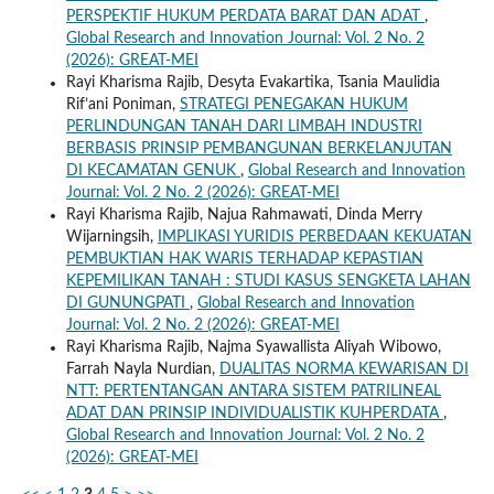
PERSPEKTIF HUKUM PERDATA BARAT DAN ADAT
,
Global Research and Innovation Journal: Vol. 2 No. 2
(2026): GREAT-MEI
Rayi Kharisma Rajib, Desyta Evakartika, Tsania Maulidia
Rif’ani Poniman,
STRATEGI PENEGAKAN HUKUM
PERLINDUNGAN TANAH DARI LIMBAH INDUSTRI
BERBASIS PRINSIP PEMBANGUNAN BERKELANJUTAN
DI KECAMATAN GENUK
,
Global Research and Innovation
Journal: Vol. 2 No. 2 (2026): GREAT-MEI
Rayi Kharisma Rajib, Najua Rahmawati, Dinda Merry
Wijarningsih,
IMPLIKASI YURIDIS PERBEDAAN KEKUATAN
PEMBUKTIAN HAK WARIS TERHADAP KEPASTIAN
KEPEMILIKAN TANAH : STUDI KASUS SENGKETA LAHAN
DI GUNUNGPATI
,
Global Research and Innovation
Journal: Vol. 2 No. 2 (2026): GREAT-MEI
Rayi Kharisma Rajib, Najma Syawallista Aliyah Wibowo,
Farrah Nayla Nurdian,
DUALITAS NORMA KEWARISAN DI
NTT: PERTENTANGAN ANTARA SISTEM PATRILINEAL
ADAT DAN PRINSIP INDIVIDUALISTIK KUHPERDATA
,
Global Research and Innovation Journal: Vol. 2 No. 2
(2026): GREAT-MEI