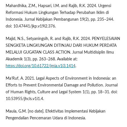
Mahardhika, Z.M., Hapsari, I.M. and Rajib, R.K. 2024. Urgensi
Reformasi Hukum Lingkungan Terhadap Perubahan Iklim di
Indonesia. Jurnal Kebijakan Pembangunan 19(2), pp. 235–244.
doi: 10.47441/jkp.v19i2.376.
Majid, N.S., Setyaningsih, R. and Rajib, R.K. 2024. PENYELESAIAN
SENGKETA LINGKUNGAN DITINJAU DARI HUKUM PERDATA
MELALUI GUGATAN CLASS ACTION. Jurnal Multidisiplin Ilmu
Akademik 1(3), pp. 263–268. Available at:
https://doi.org/10.61722/jmia.v1i3.1414
.
Ma’Ruf, A. 2021. Legal Aspects of Environment in Indonesia: an
Efforts to Prevent Environmental Damage and Pollution. Journal
of Human Rights, Culture and Legal System 1(1), pp. 18–31. doi:
10.53955/jhcls.v1i1.4.
Maula, G.M. [no date]. Efektivitas Implementasi Kebijakan
Pengendalian Pencemaran Udara di Indonesia.