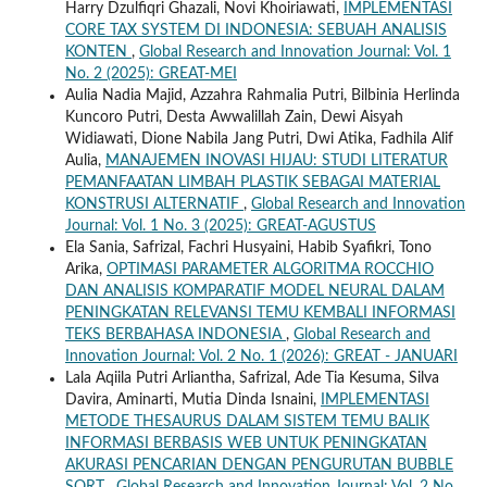
Harry Dzulfiqri Ghazali, Novi Khoiriawati,
IMPLEMENTASI
CORE TAX SYSTEM DI INDONESIA: SEBUAH ANALISIS
KONTEN
,
Global Research and Innovation Journal: Vol. 1
No. 2 (2025): GREAT-MEI
Aulia Nadia Majid, Azzahra Rahmalia Putri, Bilbinia Herlinda
Kuncoro Putri, Desta Awwalillah Zain, Dewi Aisyah
Widiawati, Dione Nabila Jang Putri, Dwi Atika, Fadhila Alif
Aulia,
MANAJEMEN INOVASI HIJAU: STUDI LITERATUR
PEMANFAATAN LIMBAH PLASTIK SEBAGAI MATERIAL
KONSTRUSI ALTERNATIF
,
Global Research and Innovation
Journal: Vol. 1 No. 3 (2025): GREAT-AGUSTUS
Ela Sania, Safrizal, Fachri Husyaini, Habib Syafikri, Tono
Arika,
OPTIMASI PARAMETER ALGORITMA ROCCHIO
DAN ANALISIS KOMPARATIF MODEL NEURAL DALAM
PENINGKATAN RELEVANSI TEMU KEMBALI INFORMASI
TEKS BERBAHASA INDONESIA
,
Global Research and
Innovation Journal: Vol. 2 No. 1 (2026): GREAT - JANUARI
Lala Aqiila Putri Arliantha, Safrizal, Ade Tia Kesuma, Silva
Davira, Aminarti, Mutia Dinda Isnaini,
IMPLEMENTASI
METODE THESAURUS DALAM SISTEM TEMU BALIK
INFORMASI BERBASIS WEB UNTUK PENINGKATAN
AKURASI PENCARIAN DENGAN PENGURUTAN BUBBLE