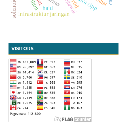
evaluasi cipp
python
rfid
haid
infrastruktur jaringan
VISITORS