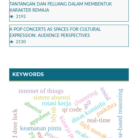
TANTANGAN DAN PELUANG DALAM MEMBENTUK
KARAKTER REMAJA
2192
K-POP CONCERTS AS SPACES FOR CULTURAL
EXPRESSION: AUDIENCE PERSPECTIVES
2130
KEYWORDS
sosial
internet of things
clustering
case-based reasoning
sistem absensi
ahp
absensi
dinas kominfo
rotasi kerja
paskibra
qr code
blynk
solenoid door lock
appsheet
kinerja pegawai
real-time
fiqh munakahat
keamanan pintu
prioritas
maut