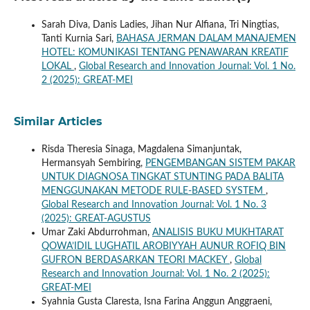
Sarah Diva, Danis Ladies, Jihan Nur Alfiana, Tri Ningtias,
Tanti Kurnia Sari,
BAHASA JERMAN DALAM MANAJEMEN
HOTEL: KOMUNIKASI TENTANG PENAWARAN KREATIF
LOKAL
,
Global Research and Innovation Journal: Vol. 1 No.
2 (2025): GREAT-MEI
Similar Articles
Risda Theresia Sinaga, Magdalena Simanjuntak,
Hermansyah Sembiring,
PENGEMBANGAN SISTEM PAKAR
UNTUK DIAGNOSA TINGKAT STUNTING PADA BALITA
MENGGUNAKAN METODE RULE-BASED SYSTEM
,
Global Research and Innovation Journal: Vol. 1 No. 3
(2025): GREAT-AGUSTUS
Umar Zaki Abdurrohman,
ANALISIS BUKU MUKHTARAT
QOWA’IDIL LUGHATIL AROBIYYAH AUNUR ROFIQ BIN
GUFRON BERDASARKAN TEORI MACKEY
,
Global
Research and Innovation Journal: Vol. 1 No. 2 (2025):
GREAT-MEI
Syahnia Gusta Claresta, Isna Farina Anggun Anggraeni,