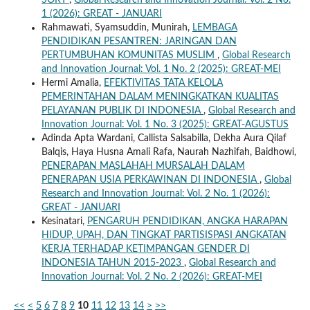
SORT
,
Global Research and Innovation Journal: Vol. 2 No.
1 (2026): GREAT - JANUARI
Rahmawati, Syamsuddin, Munirah,
LEMBAGA
PENDIDIKAN PESANTREN: JARINGAN DAN
PERTUMBUHAN KOMUNITAS MUSLIM
,
Global Research
and Innovation Journal: Vol. 1 No. 2 (2025): GREAT-MEI
Hermi Amalia,
EFEKTIVITAS TATA KELOLA
PEMERINTAHAN DALAM MENINGKATKAN KUALITAS
PELAYANAN PUBLIK DI INDONESIA
,
Global Research and
Innovation Journal: Vol. 1 No. 3 (2025): GREAT-AGUSTUS
Adinda Apta Wardani, Callista Salsabilla, Dekha Aura Qilaf
Balqis, Haya Husna Amali Rafa, Naurah Nazhifah, Baidhowi,
PENERAPAN MASLAHAH MURSALAH DALAM
PENERAPAN USIA PERKAWINAN DI INDONESIA
,
Global
Research and Innovation Journal: Vol. 2 No. 1 (2026):
GREAT - JANUARI
Kesinatari,
PENGARUH PENDIDIKAN, ANGKA HARAPAN
HIDUP, UPAH, DAN TINGKAT PARTISISPASI ANGKATAN
KERJA TERHADAP KETIMPANGAN GENDER DI
INDONESIA TAHUN 2015-2023
,
Global Research and
Innovation Journal: Vol. 2 No. 2 (2026): GREAT-MEI
<<
<
5
6
7
8
9
10
11
12
13
14
>
>>