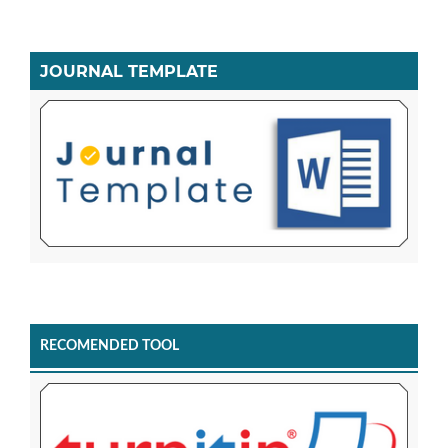
JOURNAL TEMPLATE
RECOMENDED TOOL