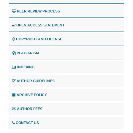
PEER REVIEW PROCESS
OPEN ACCESS STATEMENT
COPYRIGHT AND LICENSE
PLAGIARISM
INDEXING
AUTHOR GUIDELINES
ARCHIVE POLICY
AUTHOR FEES
CONTACT US