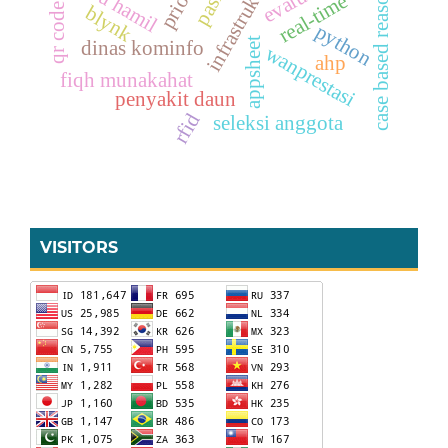
case based reasoning
ibu hamil
real-time
blynk
qr code
python
appsheet
dinas kominfo
wanprestasi
ahp
fiqh munakahat
penyakit daun
rfid
seleksi anggota
VISITORS