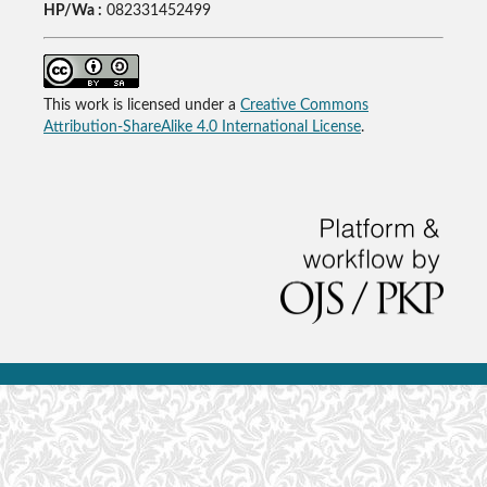
HP/Wa :
082331452499
This work is licensed under a
Creative Commons
Attribution-ShareAlike 4.0 International License
.