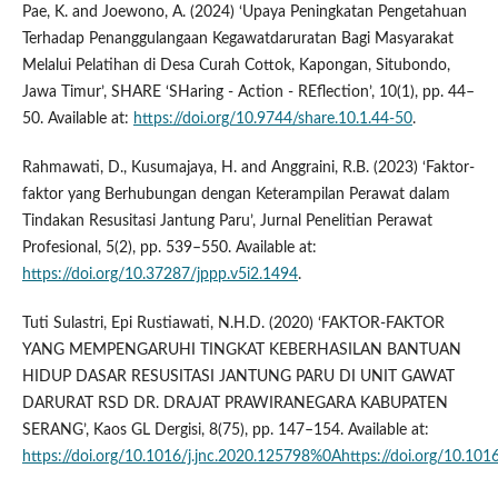
Pae, K. and Joewono, A. (2024) ‘Upaya Peningkatan Pengetahuan
Terhadap Penanggulangaan Kegawatdaruratan Bagi Masyarakat
Melalui Pelatihan di Desa Curah Cottok, Kapongan, Situbondo,
Jawa Timur’, SHARE ‘SHaring - Action - REflection’, 10(1), pp. 44–
50. Available at:
https://doi.org/10.9744/share.10.1.44-50
.
Rahmawati, D., Kusumajaya, H. and Anggraini, R.B. (2023) ‘Faktor-
faktor yang Berhubungan dengan Keterampilan Perawat dalam
Tindakan Resusitasi Jantung Paru’, Jurnal Penelitian Perawat
Profesional, 5(2), pp. 539–550. Available at:
https://doi.org/10.37287/jppp.v5i2.1494
.
Tuti Sulastri, Epi Rustiawati, N.H.D. (2020) ‘FAKTOR-FAKTOR
YANG MEMPENGARUHI TINGKAT KEBERHASILAN BANTUAN
HIDUP DASAR RESUSITASI JANTUNG PARU DI UNIT GAWAT
DARURAT RSD DR. DRAJAT PRAWIRANEGARA KABUPATEN
SERANG’, Kaos GL Dergisi, 8(75), pp. 147–154. Available at:
https://doi.org/10.1016/j.jnc.2020.125798%0Ahttps://doi.org/10.