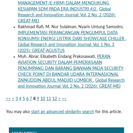
MANAGEMENT (E-HRM) DALAM MENDUKUNG
KESIAPAN SDM PADA ERA INDUSTRI 4.0
,
Global
Research and Innovation Journal: Vol. 2 No. 2 (2026):
GREAT-MEI
Rakhmad Rafi, M. Nur Sulaiman, Nyaris Untung Samodro,
IMPLEMENTASI PERANCANGAN PENGUMPUL DATA
KONSUMSI ENERGI LISTRIK DARI SHOWCASE CHILLER
,
Global Research and Innovation Journal: Vol. 1 No. 3
(2025): GREAT-AGUSTUS
Muh. Abrar, Elisabeth Endang Prakosawati,
PERAN
AVIATION SECURITY DALAM PEMERIKSAAN
PENUMPANG DAN BARANG BAWAAN PADA SECURITY
CHECK POINT DI BANDAR UDARA INTERNASIONAL
ZAINUDDIN ABDUL MADJID LOMBOK
,
Global Research
and Innovation Journal: Vol. 2 No. 2 (2026): GREAT-MEI
<<
<
3
4
5
6
7
8
9
10
11
12
>
>>
You may also
start an advanced similarity search
for this article.