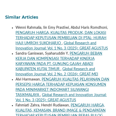
Similar Articles
Wenni Rahmalia, Iin Emy Prastiwi, Abdul Haris Romdhoni,
PENGARUH HARGA, KUALITAS PRODUK, DAN LOKASI
TERHADAP KEPUTUSAN PEMBELIAN DI PTAL- HIJRAH
HAJI UMROH SUKOHARJO
,
Global Research and
Innovation Journal: Vol. 1 No. 3 (2025): GREAT-AGUSTUS
Sandra Ganiswan, Syaharuddin Y,
PENGARUH BEBAN
KERJA DAN KOMPENSASI TERHADAP KINERJA
KARYAWAN PADA PT. GUNUNG GAJAH ABADI
KABUPATEN KUTAI TIMUR
,
Global Research and
Innovation Journal: Vol. 2 No. 2 (2026): GREAT-MEI
Alvi Harmawan,
PENGARUH KUALITAS PELAYANAN DAN
PERSEPSI HARGA TERHADAP KEPUASAN KONSUMEN
PADA MINIMARKET INDOMART SILIWANGI
TASIKMALAYA
,
Global Research and Innovation Journal:
Vol. 1 No. 3 (2025): GREAT-AGUSTUS
Fahmiati Zahra, Hendri Rudiawan,
PENGARUH HARGA,
KUALITAS, KEMASAN, BRAND IMAGE & PENDAPATAN
TERHADAP KEPUTUSAN PEMBELIAN BERAS BULOG