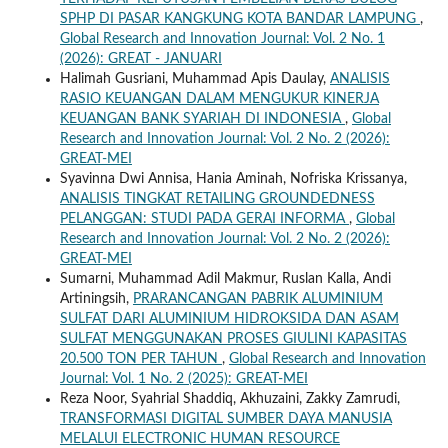
SPHP DI PASAR KANGKUNG KOTA BANDAR LAMPUNG
,
Global Research and Innovation Journal: Vol. 2 No. 1
(2026): GREAT - JANUARI
Halimah Gusriani, Muhammad Apis Daulay,
ANALISIS
RASIO KEUANGAN DALAM MENGUKUR KINERJA
KEUANGAN BANK SYARIAH DI INDONESIA
,
Global
Research and Innovation Journal: Vol. 2 No. 2 (2026):
GREAT-MEI
Syavinna Dwi Annisa, Hania Aminah, Nofriska Krissanya,
ANALISIS TINGKAT RETAILING GROUNDEDNESS
PELANGGAN: STUDI PADA GERAI INFORMA
,
Global
Research and Innovation Journal: Vol. 2 No. 2 (2026):
GREAT-MEI
Sumarni, Muhammad Adil Makmur, Ruslan Kalla, Andi
Artiningsih,
PRARANCANGAN PABRIK ALUMINIUM
SULFAT DARI ALUMINIUM HIDROKSIDA DAN ASAM
SULFAT MENGGUNAKAN PROSES GIULINI KAPASITAS
20.500 TON PER TAHUN
,
Global Research and Innovation
Journal: Vol. 1 No. 2 (2025): GREAT-MEI
Reza Noor, Syahrial Shaddiq, Akhuzaini, Zakky Zamrudi,
TRANSFORMASI DIGITAL SUMBER DAYA MANUSIA
MELALUI ELECTRONIC HUMAN RESOURCE