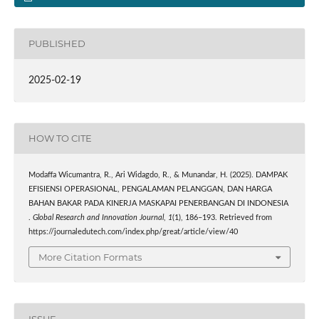
PUBLISHED
2025-02-19
HOW TO CITE
Modaffa Wicumantra, R., Ari Widagdo, R., & Munandar, H. (2025). DAMPAK
EFISIENSI OPERASIONAL, PENGALAMAN PELANGGAN, DAN HARGA
BAHAN BAKAR PADA KINERJA MASKAPAI PENERBANGAN DI INDONESIA
.
Global Research and Innovation Journal
,
1
(1), 186–193. Retrieved from
https://journaledutech.com/index.php/great/article/view/40
More Citation Formats
ISSUE