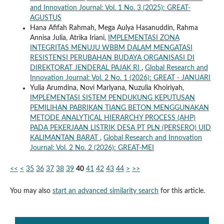
and Innovation Journal: Vol. 1 No. 3 (2025): GREAT-
AGUSTUS
Hana Afifah Rahmah, Mega Aulya Hasanuddin, Rahma
Annisa Julia, Atrika Iriani,
IMPLEMENTASI ZONA
INTEGRITAS MENUJU WBBM DALAM MENGATASI
RESISTENSI PERUBAHAN BUDAYA ORGANISASI DI
DIREKTORAT JENDERAL PAJAK RI
,
Global Research and
Innovation Journal: Vol. 2 No. 1 (2026): GREAT - JANUARI
Yulia Arumdina, Novi Marlyana, Nuzulia Khoiriyah,
IMPLEMENTASI SISTEM PENDUKUNG KEPUTUSAN
PEMILIHAN PABRIKAN TIANG BETON MENGGUNAKAN
METODE ANALYTICAL HIERARCHY PROCESS (AHP)
PADA PEKERJAAN LISTRIK DESA PT PLN (PERSERO) UID
KALIMANTAN BARAT
,
Global Research and Innovation
Journal: Vol. 2 No. 2 (2026): GREAT-MEI
<<
<
35
36
37
38
39
40
41
42
43
44
>
>>
You may also
start an advanced similarity search
for this article.