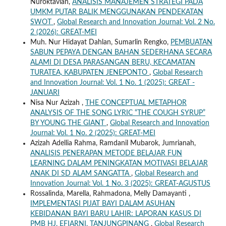
Nuroktavian,
ANALISIS MANAJEMEN STRATEGI PADA
UMKM PUTAR BALIK MENGGUNAKAN PENDEKATAN
SWOT
,
Global Research and Innovation Journal: Vol. 2 No.
2 (2026): GREAT-MEI
Muh. Nur Hidayat Dahlan, Sumarlin Rengko,
PEMBUATAN
SABUN PEPAYA DENGAN BAHAN SEDERHANA SECARA
ALAMI DI DESA PARASANGAN BERU, KECAMATAN
TURATEA, KABUPATEN JENEPONTO
,
Global Research
and Innovation Journal: Vol. 1 No. 1 (2025): GREAT -
JANUARI
Nisa Nur Azizah ,
THE CONCEPTUAL METAPHOR
ANALYSIS OF THE SONG LYRIC “THE COUGH SYRUP”
BY YOUNG THE GIANT
,
Global Research and Innovation
Journal: Vol. 1 No. 2 (2025): GREAT-MEI
Azizah Adellia Rahma, Ramdanil Mubarok, Jumrianah,
ANALISIS PENERAPAN METODE BELAJAR FUN
LEARNING DALAM PENINGKATAN MOTIVASI BELAJAR
ANAK DI SD ALAM SANGATTA
,
Global Research and
Innovation Journal: Vol. 1 No. 3 (2025): GREAT-AGUSTUS
Rossalinda, Marella, Rahmadona, Melly Damayanti ,
IMPLEMENTASI PIJAT BAYI DALAM ASUHAN
KEBIDANAN BAYI BARU LAHIR: LAPORAN KASUS DI
PMB HJ. EFIARNI, TANJUNGPINANG
,
Global Research