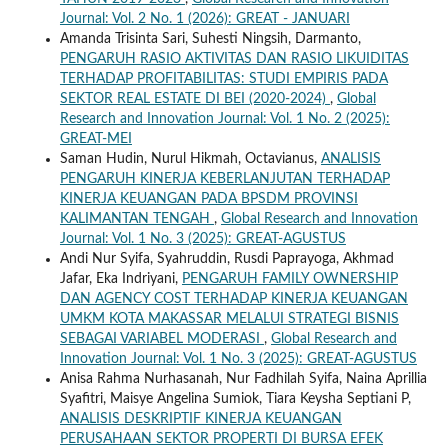
Journal: Vol. 2 No. 1 (2026): GREAT - JANUARI
Amanda Trisinta Sari, Suhesti Ningsih, Darmanto,
PENGARUH RASIO AKTIVITAS DAN RASIO LIKUIDITAS
TERHADAP PROFITABILITAS: STUDI EMPIRIS PADA
SEKTOR REAL ESTATE DI BEI (2020-2024)
,
Global
Research and Innovation Journal: Vol. 1 No. 2 (2025):
GREAT-MEI
Saman Hudin, Nurul Hikmah, Octavianus,
ANALISIS
PENGARUH KINERJA KEBERLANJUTAN TERHADAP
KINERJA KEUANGAN PADA BPSDM PROVINSI
KALIMANTAN TENGAH
,
Global Research and Innovation
Journal: Vol. 1 No. 3 (2025): GREAT-AGUSTUS
Andi Nur Syifa, Syahruddin, Rusdi Paprayoga, Akhmad
Jafar, Eka Indriyani,
PENGARUH FAMILY OWNERSHIP
DAN AGENCY COST TERHADAP KINERJA KEUANGAN
UMKM KOTA MAKASSAR MELALUI STRATEGI BISNIS
SEBAGAI VARIABEL MODERASI
,
Global Research and
Innovation Journal: Vol. 1 No. 3 (2025): GREAT-AGUSTUS
Anisa Rahma Nurhasanah, Nur Fadhilah Syifa, Naina Aprillia
Syafitri, Maisye Angelina Sumiok, Tiara Keysha Septiani P,
ANALISIS DESKRIPTIF KINERJA KEUANGAN
PERUSAHAAN SEKTOR PROPERTI DI BURSA EFEK