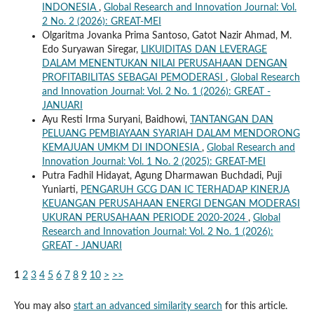
INDONESIA
,
Global Research and Innovation Journal: Vol.
2 No. 2 (2026): GREAT-MEI
Olgaritma Jovanka Prima Santoso, Gatot Nazir Ahmad, M.
Edo Suryawan Siregar,
LIKUIDITAS DAN LEVERAGE
DALAM MENENTUKAN NILAI PERUSAHAAN DENGAN
PROFITABILITAS SEBAGAI PEMODERASI
,
Global Research
and Innovation Journal: Vol. 2 No. 1 (2026): GREAT -
JANUARI
Ayu Resti Irma Suryani, Baidhowi,
TANTANGAN DAN
PELUANG PEMBIAYAAN SYARIAH DALAM MENDORONG
KEMAJUAN UMKM DI INDONESIA
,
Global Research and
Innovation Journal: Vol. 1 No. 2 (2025): GREAT-MEI
Putra Fadhil Hidayat, Agung Dharmawan Buchdadi, Puji
Yuniarti,
PENGARUH GCG DAN IC TERHADAP KINERJA
KEUANGAN PERUSAHAAN ENERGI DENGAN MODERASI
UKURAN PERUSAHAAN PERIODE 2020-2024
,
Global
Research and Innovation Journal: Vol. 2 No. 1 (2026):
GREAT - JANUARI
1
2
3
4
5
6
7
8
9
10
>
>>
You may also
start an advanced similarity search
for this article.