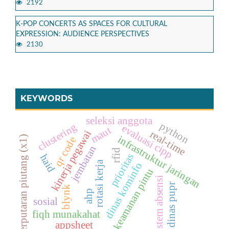
2192
K-POP CONCERTS AS SPACES FOR CULTURAL
EXPRESSION: AUDIENCE PERSPECTIVES
2130
KEYWORDS
seleksi anggota
python
clustering
evaluasi cipp
maut
kinerja pegawai
real-time
infrastruktur jaringan
perputaran piutang (x1)
qr code
jembatan
rfid
prioritas
haid
rotasi kerja
dinas kominfo
keamanan pintu
sistem absensi
dinas pupr
blynk
ahp
sosial
fiqh munakahat
appsheet