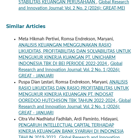
STABILITAS KEUANGAN PERUSAHAAN
,
Global Research
and Innovation Journal: Vol. 2 No. 2 (2026): GREAT-MEI
Similar Articles
Meta Hikmah Pertiwi, Romsa Endrekson, Maryani,
ANALISIS KEUANGAN MENGGUNAKAN RASIO
LIKUIDITAS, PROFITABILITAS DAN SOLVABILITAS UNTUK
MENGUKUR KINERJA KUANGAN PT. UNICHARM
INDONESIA TBK DI BEI PERIODE 2022-2024
,
Global
Research and Innovation Journal: Vol. 2 No. 1 (2026):
GREAT - JANUARI
Puspa Dian Lestari, Romsa Endrekson, Maryani,
ANALISIS
RASIO LIKUIDITAS DAN RASIO PROFITABILITAS UNTUK
MENGUKUR KINERJA KEUANGAN PT. INDOSAT
OOREDOO HUTCHISON TBK TAHUN 2022-2024
,
Global
Research and Innovation Journal: Vol. 2 No. 1 (2026):
GREAT - JANUARI
Citra Vivi Nadhiatul Fadhilah, Ardi Paminto, Hidayani,
PENGARUH INTELLECTUAL CAPITAL TERHADAP
KINERJA KEUANGAN BANK SYARIAH DI INDONESIA
TAHUN 2019-2023
,
Global Research and Innovation