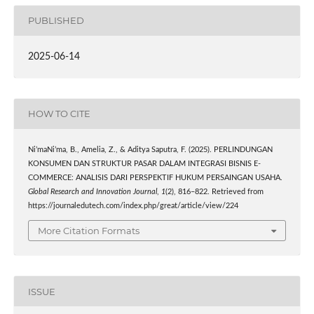
PUBLISHED
2025-06-14
HOW TO CITE
Ni’maNi’ma, B., Amelia, Z., & Aditya Saputra, F. (2025). PERLINDUNGAN
KONSUMEN DAN STRUKTUR PASAR DALAM INTEGRASI BISNIS E-
COMMERCE: ANALISIS DARI PERSPEKTIF HUKUM PERSAINGAN USAHA.
Global Research and Innovation Journal
,
1
(2), 816–822. Retrieved from
https://journaledutech.com/index.php/great/article/view/224
More Citation Formats
ISSUE