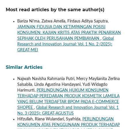
Most read articles by the same author(s)
Bariza Ni’ma, Zatwa Amelia, Firdaus Aditya Saputra,
JAMINAN FIDUSIA DAN KETIMPANGAN POSISI
KONSUMEN: KAJIAN KRITIS ATAS PRAKTIK PENARIKAN
SEPIHAK OLEH PERUSAHAAN PEMBIAYAAN
,
Global
Research and Innovation Journal: Vol. 1 No. 2 (2025):
GREAT-MEI
Similar Articles
Najwah Navisha Rahmania Putri, Mercy Maylianita Zerlina
Salsabila, Linda Agustina Handayani, Yudi Widagdo
Harimurti,
PERLINDUNGAN HUKUM KONSUMEN
TERHADAP PEREDARAN PRODUK KOSMETIK LAMEILA
YANG BELUM TERDAFTAR BPOM PADA E-COMMERCE
SHOPEE
,
Global Research and Innovation Journal: Vol. 1
No. 3 (2025): GREAT-AGUSTUS
Hifzullah, Riana Wulandari, Syafrida,
PERLINDUNGAN
KONSUMEN ATAS PENGGUNAAN PRODUK TERHADAP