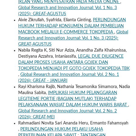
IKLAN YANG MENYESATKAN PADA MEDIA ONLINE
,
Global Research and Innovation Journal: Vol. 1 No. 3
(2025): GREAT-AGUSTUS
Aivie Zikrullah, Syafrida, Elianta Ginting,
PERLINDUNGAN
HUKUM TERHADAP KONSUMEN DALAM PEMBELIAN
MACBOOK MELALUI E-COMMERCE TOKOPEDIA
,
Global
Research and Innovation Journal: Vol. 1 No. 3 (2025):
GREAT-AGUSTUS
Nabila Regita K, Siti Nur Aziza, Anandha Zalfa Khairunissa,
Destiyana Azzahra, Intaniassifa,
LEGAL DUE DILIGENCE
DALAM PROSES USAHA ANTARA GOJEK DAN
TOKOPEDIA MENJADI PT GOTO GOJEK TOKOPEDIA TBK
,
Global Research and Innovation Journal: Vol. 2 No. 1
(2026): GREAT - JANUARI
Rayi Kharisma Rajib, Nathania Tesamonika Simamora, Nadia
Maulina Sabita,
IMPLIKASI HUKUM PELANGGARAN
LEGITIEME PORTIE (BAGIAN MUTLAK) TERHADAP
PELAKSANAAN WASIAT DALAM HUKUM WARIS BARAT
,
Global Research and Innovation Journal: Vol. 2 No. 2
(2026): GREAT-MEI
Rahmadiani Novita Sari Ananda Heru, Ermanto Fahamsyah
,
PERLINDUNGAN HUKUM PELAKU USAHA
PERKEBUNAN KELAPA SAWIT : TANTANGAN