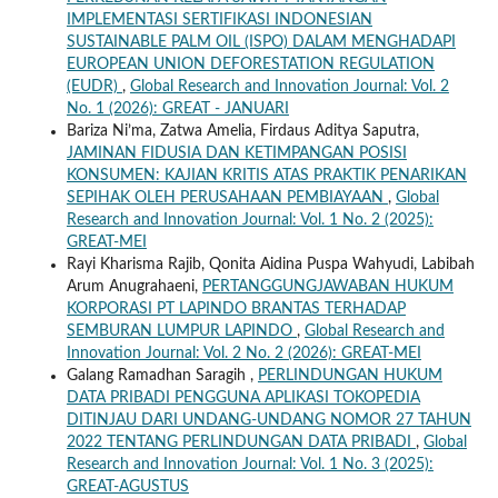
IMPLEMENTASI SERTIFIKASI INDONESIAN
SUSTAINABLE PALM OIL (ISPO) DALAM MENGHADAPI
EUROPEAN UNION DEFORESTATION REGULATION
(EUDR)
,
Global Research and Innovation Journal: Vol. 2
No. 1 (2026): GREAT - JANUARI
Bariza Ni’ma, Zatwa Amelia, Firdaus Aditya Saputra,
JAMINAN FIDUSIA DAN KETIMPANGAN POSISI
KONSUMEN: KAJIAN KRITIS ATAS PRAKTIK PENARIKAN
SEPIHAK OLEH PERUSAHAAN PEMBIAYAAN
,
Global
Research and Innovation Journal: Vol. 1 No. 2 (2025):
GREAT-MEI
Rayi Kharisma Rajib, Qonita Aidina Puspa Wahyudi, Labibah
Arum Anugrahaeni,
PERTANGGUNGJAWABAN HUKUM
KORPORASI PT LAPINDO BRANTAS TERHADAP
SEMBURAN LUMPUR LAPINDO
,
Global Research and
Innovation Journal: Vol. 2 No. 2 (2026): GREAT-MEI
Galang Ramadhan Saragih ,
PERLINDUNGAN HUKUM
DATA PRIBADI PENGGUNA APLIKASI TOKOPEDIA
DITINJAU DARI UNDANG-UNDANG NOMOR 27 TAHUN
2022 TENTANG PERLINDUNGAN DATA PRIBADI
,
Global
Research and Innovation Journal: Vol. 1 No. 3 (2025):
GREAT-AGUSTUS