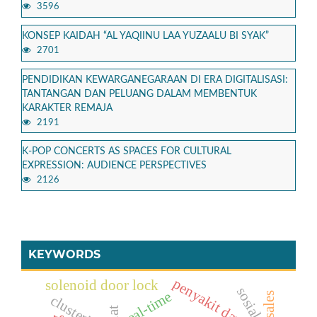
3596
KONSEP KAIDAH “AL YAQIINU LAA YUZAALU BI SYAK”
2701
PENDIDIKAN KEWARGANEGARAAN DI ERA DIGITALISASI:
TANTANGAN DAN PELUANG DALAM MEMBENTUK
KARAKTER REMAJA
2191
K-POP CONCERTS AS SPACES FOR CULTURAL
EXPRESSION: AUDIENCE PERSPECTIVES
2126
KEYWORDS
penyakit daun
solenoid door lock
sosial
real-time
clustering