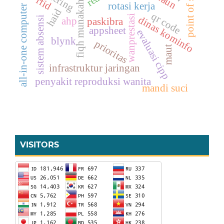
point of sales
fiqh munakahat
rfid
rotasi kerja
all-in-one computer
haid
qr code
wanprestasi
dinas kominfo
sistem absensi
ahp
paskibra
appsheet
evaluasi cipp
blynk
prioritas
maut
infrastruktur jaringan
penyakit reproduksi wanita
mandi suci
VISITORS