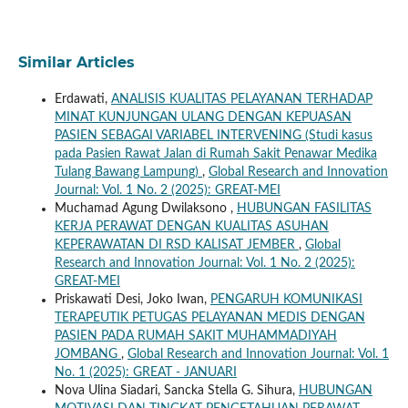
Similar Articles
Erdawati,
ANALISIS KUALITAS PELAYANAN TERHADAP
MINAT KUNJUNGAN ULANG DENGAN KEPUASAN
PASIEN SEBAGAI VARIABEL INTERVENING (Studi kasus
pada Pasien Rawat Jalan di Rumah Sakit Penawar Medika
Tulang Bawang Lampung)
,
Global Research and Innovation
Journal: Vol. 1 No. 2 (2025): GREAT-MEI
Muchamad Agung Dwilaksono ,
HUBUNGAN FASILITAS
KERJA PERAWAT DENGAN KUALITAS ASUHAN
KEPERAWATAN DI RSD KALISAT JEMBER
,
Global
Research and Innovation Journal: Vol. 1 No. 2 (2025):
GREAT-MEI
Priskawati Desi, Joko Iwan,
PENGARUH KOMUNIKASI
TERAPEUTIK PETUGAS PELAYANAN MEDIS DENGAN
PASIEN PADA RUMAH SAKIT MUHAMMADIYAH
JOMBANG
,
Global Research and Innovation Journal: Vol. 1
No. 1 (2025): GREAT - JANUARI
Nova Ulina Siadari, Sancka Stella G. Sihura,
HUBUNGAN