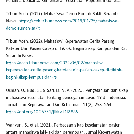
Penelitian. Jakarta: Kementerian Kesehatan Republik Indonesia.
Tribun Aceh. (2019). Mahasiswa Demo Rumah Sakit. Serambi
News.
https://aceh.tribunnews.com/2019/01/25/mahasiswa-
demo-rumah-sakit
Tribun Aceh. (2022). Mahasiswi Keperawatan Cerita Pasang
Kateter Urin Pasien Cakep di TikTok, Begini Sikap Kampus dan RS.
Serambi News.
https://aceh.tribunnews.com/2022/06/02/mahasiswi-
keperawatan-cerita-pasang-kateter-urin-pasien-cakep-di-tiktok-
begini-sikap-kampus-dan-rs
Usman, U., Budi, S., & Sari, D. N. A. (2020). Pengetahuan dan sikap
mahasiswa kesehatan tentang pencegahan covid-19 di Indonesia.
Jurnal Ilmu Keperawatan Dan Kebidanan, 11(2), 258–264.
https://doi.org/10.26751/jikk.v11i2.835
Wahyuni, S., et al. (2021). Perbedaan sikap keselamatan pasien
antara mahasiswa laki-laki dan perempuan. Jurnal Keperawatan