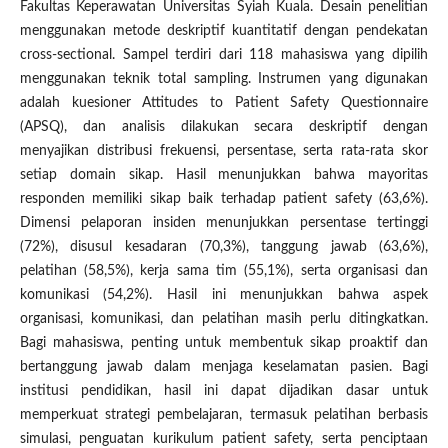
Fakultas Keperawatan Universitas Syiah Kuala. Desain penelitian
menggunakan metode deskriptif kuantitatif dengan pendekatan
cross-sectional. Sampel terdiri dari 118 mahasiswa yang dipilih
menggunakan teknik total sampling. Instrumen yang digunakan
adalah kuesioner Attitudes to Patient Safety Questionnaire
(APSQ), dan analisis dilakukan secara deskriptif dengan
menyajikan distribusi frekuensi, persentase, serta rata-rata skor
setiap domain sikap. Hasil menunjukkan bahwa mayoritas
responden memiliki sikap baik terhadap patient safety (63,6%).
Dimensi pelaporan insiden menunjukkan persentase tertinggi
(72%), disusul kesadaran (70,3%), tanggung jawab (63,6%),
pelatihan (58,5%), kerja sama tim (55,1%), serta organisasi dan
komunikasi (54,2%). Hasil ini menunjukkan bahwa aspek
organisasi, komunikasi, dan pelatihan masih perlu ditingkatkan.
Bagi mahasiswa, penting untuk membentuk sikap proaktif dan
bertanggung jawab dalam menjaga keselamatan pasien. Bagi
institusi pendidikan, hasil ini dapat dijadikan dasar untuk
memperkuat strategi pembelajaran, termasuk pelatihan berbasis
simulasi, penguatan kurikulum patient safety, serta penciptaan