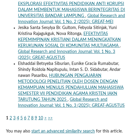
EKSPLORASI EFEKTIVITAS PENDIDIKAN ANTI KORUPSI
DALAM MEMBENTUK MAHASISWA BERINTEGRITAS DI
UNIVERSITAS BANDAR LAMPUNG
,
Global Research and
Innovation Journal: Vol. 1 No. 2 (2025): GREAT-MEI
Jesika Santa Sesylya Br. Gultom, Febyola Sitinjak, Yuni
Kristina Rajagukguk, Nova Ritonga,
EFEKTIVITAS
KEPEMIMPINAN KRISTIANI DALAM MENINGKATKAN
KERUKUNAN SOSIAL DI KOMUNITAS MULTIAGAMA
,
Global Research and Innovation Journal: Vol. 1 No. 3
(2025): GREAT-AGUSTUS
Elshaddai Betsyeba Siburian, Eunike Gracia Rumabutar,
Shindy Roidola Napitupulu, Intan S. D. Sidabutar, Andar
nawan Pasaribu,
HUBUNGAN PENGAJARAN
METODOLOGI PENELITIAN OLEH DOSEN DENGAN
KEMAMPUAN MENULIS PENDAHULUAN MAHASISWA
SEMESTER VII PENDIDIKAN AGAMA KRISTEN IAKN
TARUTUNG TAHUN 2025
,
Global Research and
Innovation Journal: Vol. 1 No. 3 (2025): GREAT-AGUSTUS
1
2
3
4
5
6
7
8
9
10
>
>>
You may also
start an advanced similarity search
for this article.