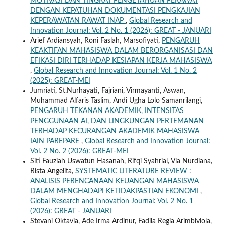
MOTIVASI DAN TINGKAT PENGETAHUAN PERAWAT
DENGAN KEPATUHAN DOKUMENTASI PENGKAJIAN
KEPERAWATAN RAWAT INAP
,
Global Research and
Innovation Journal: Vol. 2 No. 1 (2026): GREAT - JANUARI
Arief Ardiansyah, Roni Faslah, Marsofiyati,
PENGARUH
KEAKTIFAN MAHASISWA DALAM BERORGANISASI DAN
EFIKASI DIRI TERHADAP KESIAPAN KERJA MAHASISWA
,
Global Research and Innovation Journal: Vol. 1 No. 2
(2025): GREAT-MEI
Jumriati, St.Nurhayati, Fajriani, Virmayanti, Aswan,
Muhammad Alfaris Taslim, Andi Ugha Lolo Samanrilangi,
PENGARUH TEKANAN AKADEMIK, INTENSITAS
PENGGUNAAN AI, DAN LINGKUNGAN PERTEMANAN
TERHADAP KECURANGAN AKADEMIK MAHASISWA
IAIN PAREPARE
,
Global Research and Innovation Journal:
Vol. 2 No. 2 (2026): GREAT-MEI
Siti Fauziah Uswatun Hasanah, Rifqi Syahrial, Via Nurdiana,
Rista Angelita,
SYSTEMATIC LITERATURE REVIEW :
ANALISIS PERENCANAAN KEUANGAN MAHASISWA
DALAM MENGHADAPI KETIDAKPASTIAN EKONOMI
,
Global Research and Innovation Journal: Vol. 2 No. 1
(2026): GREAT - JANUARI
Stevani Oktavia, Ade Irma Ardinur, Fadila Regia Arimbiviola,