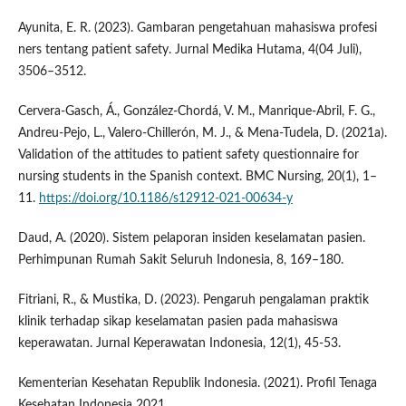
Ayunita, E. R. (2023). Gambaran pengetahuan mahasiswa profesi
ners tentang patient safety. Jurnal Medika Hutama, 4(04 Juli),
3506–3512.
Cervera-Gasch, Á., González-Chordá, V. M., Manrique-Abril, F. G.,
Andreu-Pejo, L., Valero-Chillerón, M. J., & Mena-Tudela, D. (2021a).
Validation of the attitudes to patient safety questionnaire for
nursing students in the Spanish context. BMC Nursing, 20(1), 1–
11.
https://doi.org/10.1186/s12912-021-00634-y
Daud, A. (2020). Sistem pelaporan insiden keselamatan pasien.
Perhimpunan Rumah Sakit Seluruh Indonesia, 8, 169–180.
Fitriani, R., & Mustika, D. (2023). Pengaruh pengalaman praktik
klinik terhadap sikap keselamatan pasien pada mahasiswa
keperawatan. Jurnal Keperawatan Indonesia, 12(1), 45-53.
Kementerian Kesehatan Republik Indonesia. (2021). Profil Tenaga
Kesehatan Indonesia 2021.