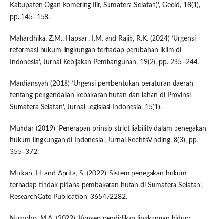
Kabupaten Ogan Komering Ilir, Sumatera Selatan)’, Geoid, 18(1),
pp. 145–158.
Mahardhika, Z.M., Hapsari, I.M. and Rajib, R.K. (2024) ‘Urgensi
reformasi hukum lingkungan terhadap perubahan iklim di
Indonesia’, Jurnal Kebijakan Pembangunan, 19(2), pp. 235–244.
Mardiansyah (2018) ‘Urgensi pembentukan peraturan daerah
tentang pengendalian kebakaran hutan dan lahan di Provinsi
Sumatera Selatan’, Jurnal Legislasi Indonesia, 15(1).
Muhdar (2019) ‘Penerapan prinsip strict liability dalam penegakan
hukum lingkungan di Indonesia’, Jurnal RechtsVinding, 8(3), pp.
355–372.
Mulkan, H. and Aprita, S. (2022) ‘Sistem penegakan hukum
terhadap tindak pidana pembakaran hutan di Sumatera Selatan’,
ResearchGate Publication, 365472282.
Nugroho, M.A. (2022) ‘Konsep pendidikan lingkungan hidup: