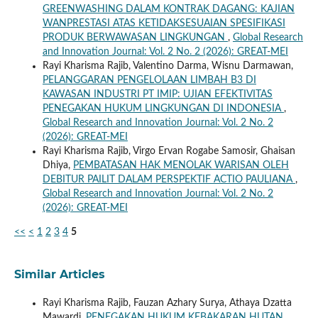
GREENWASHING DALAM KONTRAK DAGANG: KAJIAN
WANPRESTASI ATAS KETIDAKSESUAIAN SPESIFIKASI
PRODUK BERWAWASAN LINGKUNGAN
,
Global Research
and Innovation Journal: Vol. 2 No. 2 (2026): GREAT-MEI
Rayi Kharisma Rajib, Valentino Darma, Wisnu Darmawan,
PELANGGARAN PENGELOLAAN LIMBAH B3 DI
KAWASAN INDUSTRI PT IMIP: UJIAN EFEKTIVITAS
PENEGAKAN HUKUM LINGKUNGAN DI INDONESIA
,
Global Research and Innovation Journal: Vol. 2 No. 2
(2026): GREAT-MEI
Rayi Kharisma Rajib, Virgo Ervan Rogabe Samosir, Ghaisan
Dhiya,
PEMBATASAN HAK MENOLAK WARISAN OLEH
DEBITUR PAILIT DALAM PERSPEKTIF ACTIO PAULIANA
,
Global Research and Innovation Journal: Vol. 2 No. 2
(2026): GREAT-MEI
<<
<
1
2
3
4
5
Similar Articles
Rayi Kharisma Rajib, Fauzan Azhary Surya, Athaya Dzatta
Mawardi,
PENEGAKAN HUKUM KEBAKARAN HUTAN