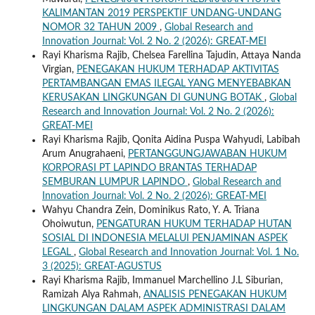
KALIMANTAN 2019 PERSPEKTIF UNDANG-UNDANG
NOMOR 32 TAHUN 2009
,
Global Research and
Innovation Journal: Vol. 2 No. 2 (2026): GREAT-MEI
Rayi Kharisma Rajib, Chelsea Farellina Tajudin, Attaya Nanda
Virgian,
PENEGAKAN HUKUM TERHADAP AKTIVITAS
PERTAMBANGAN EMAS ILEGAL YANG MENYEBABKAN
KERUSAKAN LINGKUNGAN DI GUNUNG BOTAK
,
Global
Research and Innovation Journal: Vol. 2 No. 2 (2026):
GREAT-MEI
Rayi Kharisma Rajib, Qonita Aidina Puspa Wahyudi, Labibah
Arum Anugrahaeni,
PERTANGGUNGJAWABAN HUKUM
KORPORASI PT LAPINDO BRANTAS TERHADAP
SEMBURAN LUMPUR LAPINDO
,
Global Research and
Innovation Journal: Vol. 2 No. 2 (2026): GREAT-MEI
Wahyu Chandra Zein, Dominikus Rato, Y. A. Triana
Ohoiwutun,
PENGATURAN HUKUM TERHADAP HUTAN
SOSIAL DI INDONESIA MELALUI PENJAMINAN ASPEK
LEGAL
,
Global Research and Innovation Journal: Vol. 1 No.
3 (2025): GREAT-AGUSTUS
Rayi Kharisma Rajib, Immanuel Marchellino J.L Siburian,
Ramizah Alya Rahmah,
ANALISIS PENEGAKAN HUKUM
LINGKUNGAN DALAM ASPEK ADMINISTRASI DALAM