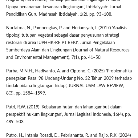
Upaya penanaman kesadaran lingkungan’, Ibtidaiyyah: Jurnal
Pendidikan Guru Madrasah Ibtidaiyah, 1(2), pp. 93–108.
Nurfatma, N., Pamoengkas, P. and Heriansyah, I. (2017) ‘Analisis
tipologi tutupan vegetasi sebagai dasar penyusunan strategi
restorasi di area IUPHHK-RE PT REKI’, Jurnal Pengelolaan
Sumberdaya Alam dan Lingkungan (Journal of Natural Resources
and Environmental Management), 7(1), pp. 41–50.
Purba, M.N.H., Hadiyanto, A. and Ciptono, C. (2025) ‘Problematika
penegakan Pasal 98 Undang-Undang No. 32 Tahun 2009 terhadap
tindak pidana lingkungan hidup’, JURNAL USM LAW REVIEW,
8(3), pp. 1584–1599.
Putri, R.W. (2019) ‘Kebakaran hutan dan lahan gambut dalam
perspektif hukum lingkungan’, Jurnal Legislasi Indonesia, 16(4), pp.
489–503.
Putro, H., Intania Rosadi, D., Pebriananta, R. and Rajib, R.K. (2024)