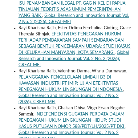
ISU PENAMBANGAN ILEGAL PT. GAG NIKEL DI PAPUA:
TINJAUAN TEORITIS ASAS UMUM PEMERINTAHAN
YANG BAIK
,
Global Research and Innovation Journal: Vol.
2 No. 2 (2026): GREAT-MEI
Rayi Kharisma Rajib, Ester Delima Ferehulina Ginting, Grace
Theresia Sitinjak,
EFEKTIVITAS PENEGAKAN HUKUM
TERHADAP PEMBAKARAN SAMPAH SEMBARANGAN
SEBAGAI BENTUK PENCEMARAN UDARA: STUDI KASUS
DI KELURAHAN MANYARAN, KOTA SEMARANG
,
Global
Research and Innovation Journal: Vol. 2 No. 2 (2026):
GREAT-MEI
Rayi Kharisma Rajib, Valentino Darma, Wisnu Darmawan,
PELANGGARAN PENGELOLAAN LIMBAH B3 DI
KAWASAN INDUSTRI PT IMIP: UJIAN EFEKTIVITAS
PENEGAKAN HUKUM LINGKUNGAN DI INDONESIA
,
Global Research and Innovation Journal: Vol. 2 No. 2
(2026): GREAT-MEI
Rayi Kharisma Rajib, Ghaisan Dhiya, Virgo Ervan Rogabe
Samosir,
INDEPENDENSI GUGATAN PERDATA DALAM
PENEGAKAN HUKUM LINGKUNGAN HIDUP: STUDI
KASUS PUTUSAN NOMOR 588/PDT/LH/2025/PT DKI
,
Global Research and Innovation Journal: Vol. 2 No. 2