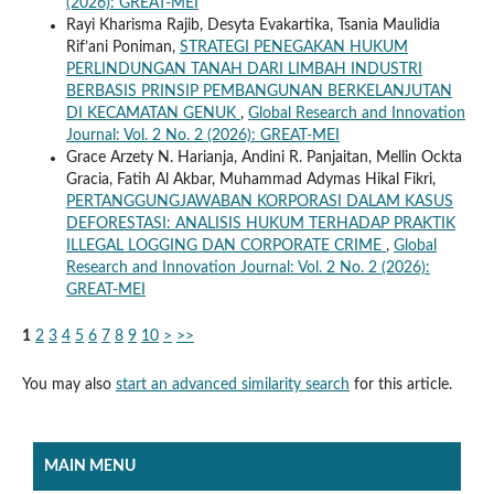
(2026): GREAT-MEI
Rayi Kharisma Rajib, Desyta Evakartika, Tsania Maulidia
Rif’ani Poniman,
STRATEGI PENEGAKAN HUKUM
PERLINDUNGAN TANAH DARI LIMBAH INDUSTRI
BERBASIS PRINSIP PEMBANGUNAN BERKELANJUTAN
DI KECAMATAN GENUK
,
Global Research and Innovation
Journal: Vol. 2 No. 2 (2026): GREAT-MEI
Grace Arzety N. Harianja, Andini R. Panjaitan, Mellin Ockta
Gracia, Fatih Al Akbar, Muhammad Adymas Hikal Fikri,
PERTANGGUNGJAWABAN KORPORASI DALAM KASUS
DEFORESTASI: ANALISIS HUKUM TERHADAP PRAKTIK
ILLEGAL LOGGING DAN CORPORATE CRIME
,
Global
Research and Innovation Journal: Vol. 2 No. 2 (2026):
GREAT-MEI
1
2
3
4
5
6
7
8
9
10
>
>>
You may also
start an advanced similarity search
for this article.
MAIN MENU