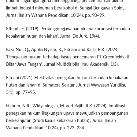
hukum lingkungan guna menanggulangi pencemaran air akibat
limbah industri minuman beralkohol di Sungai Bengawan Solo’,
Jurnal Ilmiah Wahana Pendidikan, 10(24), pp. 90–99.
Effendi, E. (2019) ‘Pertanggungjawaban pidana korporasi terhadap
kebakaran hutan dan lahan’, Jurnal De Jure, 19(4).
Faza Nur, Q., Aprilia Nylam, R., Fitriani and Rajib, R.K. (2024)
‘Penegakan hukum terhadap kasus pencemaran PT Greenfields di
Blitar Jawa Tengah’, Jurnal Multidisiplin Ilmu Akademik, 1(3).
Fitriani (2021) ‘Efektivitas penegakan hukum terhadap kebakaran
hutan dan lahan di Sumatera Selatan’, Jurnal Wawasan Yuridika,
5(1), pp. 77–95.
Hanum, N.R., Widyaningsih, M. and Rajib, R.K. (2024) ‘Implikasi
penegakan hukum lingkungan upaya mewujudkan pembangunan
berkelanjutan (Studi kasus kebakaran hutan)’, Jurnal Ilmiah
Wahana Pendidikan, 10(24), pp. 223–234.