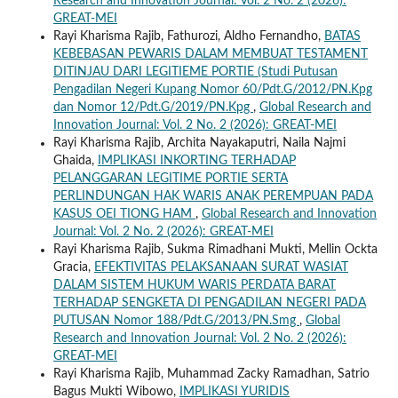
Research and Innovation Journal: Vol. 2 No. 2 (2026):
GREAT-MEI
Rayi Kharisma Rajib, Fathurozi, Aldho Fernandho,
BATAS
KEBEBASAN PEWARIS DALAM MEMBUAT TESTAMENT
DITINJAU DARI LEGITIEME PORTIE (Studi Putusan
Pengadilan Negeri Kupang Nomor 60/Pdt.G/2012/PN.Kpg
dan Nomor 12/Pdt.G/2019/PN.Kpg
,
Global Research and
Innovation Journal: Vol. 2 No. 2 (2026): GREAT-MEI
Rayi Kharisma Rajib, Archita Nayakaputri, Naila Najmi
Ghaida,
IMPLIKASI INKORTING TERHADAP
PELANGGARAN LEGITIME PORTIE SERTA
PERLINDUNGAN HAK WARIS ANAK PEREMPUAN PADA
KASUS OEI TIONG HAM
,
Global Research and Innovation
Journal: Vol. 2 No. 2 (2026): GREAT-MEI
Rayi Kharisma Rajib, Sukma Rimadhani Mukti, Mellin Ockta
Gracia,
EFEKTIVITAS PELAKSANAAN SURAT WASIAT
DALAM SISTEM HUKUM WARIS PERDATA BARAT
TERHADAP SENGKETA DI PENGADILAN NEGERI PADA
PUTUSAN Nomor 188/Pdt.G/2013/PN.Smg
,
Global
Research and Innovation Journal: Vol. 2 No. 2 (2026):
GREAT-MEI
Rayi Kharisma Rajib, Muhammad Zacky Ramadhan, Satrio
Bagus Mukti Wibowo,
IMPLIKASI YURIDIS