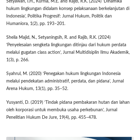
Setyawan, I.H., Kurnia, M.E. and Rajib, R.K. (2024) ‘Dinamika
hukum lingkungan didalam konsep pelaksanaan berkelanjutan di
Indonesia’, Politika Progresif: Jurnal Hukum, Politik dan
Humaniora, 1(2), pp. 193–201.
Sheila Majid, N., Setyaningsih, R. and Rajib, R.K. (2024)
‘Penyelesaian sengketa lingkungan ditinjau dari hukum perdata
melalui gugatan class action’, Jurnal Multidisiplin Ilmu Akademik,
1(3), p. 266.
Syahrul, M. (2020) ‘Penegakan hukum lingkungan Indonesia
melalui pendekatan administratif, perdata, dan pidana’, Jurnal
Arena Hukum, 13(1), pp. 35–52.
Yusyanti, D. (2019) ‘Tindak pidana pembakaran hutan dan lahan
oleh korporasi untuk membuka usaha perkebunan’, Jurnal
Penelitian Hukum De Jure, 19(4), pp. 455–478.