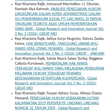
Rayi Kharisma Rajib, Immanuel Marchellino J.L Siburian,
Ramizah Alya Rahmah,
ANALISIS PENEGAKAN HUKUM
LINGKUNGAN DALAM ASPEK ADMINISTRASI DALAM
ISU PENAMBANGAN ILEGAL PT. GAG NIKEL DI PAPUA:
TINJAUAN TEORITIS ASAS UMUM PEMERINTAHAN
YANG BAIK
,
Global Research and Innovation Journal: Vol.
2 No. 2 (2026): GREAT-MEI
Rayi Kharisma Rajib, Aditya Suryo Nugroho, Rahma Zaskia
Fatma,
HAK BENEFICIARE: TANGGUNG JAWAB AHLI
WARIS ATAS UTANG PEWARIS
,
Global Research and
Innovation Journal: Vol. 2 No. 1 (2026): GREAT - JANUARI
Rayi Kharisma Rajib, Sahda Naura Salwa Taufiqi, Reggiene
Callysta Kurniawan,
PEMBATALAN HAK WARIS
TERHADAP AHLI WARIS YANG MELAUKAN PERBUATAN
MELAWAN HUKUM TERHADAP PEWARIS
BERDASARKAN KETENTUAN KUHPERDATA
,
Global
Research and Innovation Journal: Vol. 2 No. 2 (2026):
GREAT-MEI
Rayi Kharisma Rajib, Fauzan Azhary Surya, Athaya Dzatta
Mawardi,
PENEGAKAN HUKUM KEBAKARAN HUTAN
KALIMANTAN 2019 PERSPEKTIF UNDANG-UNDANG
NOMOR 32 TAHUN 2009
,
Global Research and