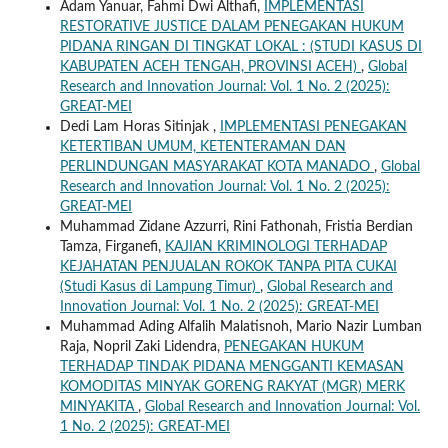
Adam Yanuar, Fahmi Dwi Althafi,
IMPLEMENTASI
RESTORATIVE JUSTICE DALAM PENEGAKAN HUKUM
PIDANA RINGAN DI TINGKAT LOKAL : (STUDI KASUS DI
KABUPATEN ACEH TENGAH, PROVINSI ACEH)
,
Global
Research and Innovation Journal: Vol. 1 No. 2 (2025):
GREAT-MEI
Dedi Lam Horas Sitinjak ,
IMPLEMENTASI PENEGAKAN
KETERTIBAN UMUM, KETENTERAMAN DAN
PERLINDUNGAN MASYARAKAT KOTA MANADO
,
Global
Research and Innovation Journal: Vol. 1 No. 2 (2025):
GREAT-MEI
Muhammad Zidane Azzurri, Rini Fathonah, Fristia Berdian
Tamza, Firganefi,
KAJIAN KRIMINOLOGI TERHADAP
KEJAHATAN PENJUALAN ROKOK TANPA PITA CUKAI
(Studi Kasus di Lampung Timur)
,
Global Research and
Innovation Journal: Vol. 1 No. 2 (2025): GREAT-MEI
Muhammad Ading Alfalih Malatisnoh, Mario Nazir Lumban
Raja, Nopril Zaki Lidendra,
PENEGAKAN HUKUM
TERHADAP TINDAK PIDANA MENGGANTI KEMASAN
KOMODITAS MINYAK GORENG RAKYAT (MGR) MERK
MINYAKITA
,
Global Research and Innovation Journal: Vol.
1 No. 2 (2025): GREAT-MEI