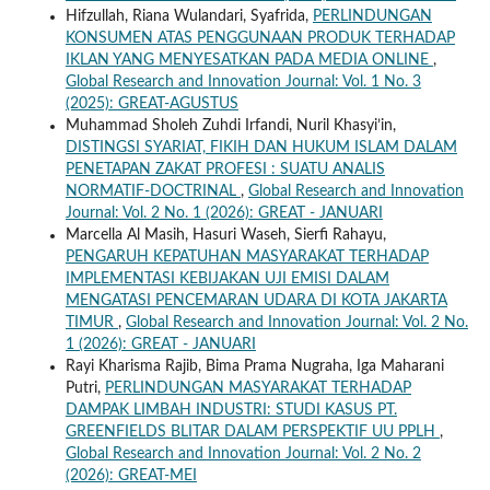
Hifzullah, Riana Wulandari, Syafrida,
PERLINDUNGAN
KONSUMEN ATAS PENGGUNAAN PRODUK TERHADAP
IKLAN YANG MENYESATKAN PADA MEDIA ONLINE
,
Global Research and Innovation Journal: Vol. 1 No. 3
(2025): GREAT-AGUSTUS
Muhammad Sholeh Zuhdi Irfandi, Nuril Khasyi’in,
DISTINGSI SYARIAT, FIKIH DAN HUKUM ISLAM DALAM
PENETAPAN ZAKAT PROFESI : SUATU ANALIS
NORMATIF-DOCTRINAL
,
Global Research and Innovation
Journal: Vol. 2 No. 1 (2026): GREAT - JANUARI
Marcella Al Masih, Hasuri Waseh, Sierfi Rahayu,
PENGARUH KEPATUHAN MASYARAKAT TERHADAP
IMPLEMENTASI KEBIJAKAN UJI EMISI DALAM
MENGATASI PENCEMARAN UDARA DI KOTA JAKARTA
TIMUR
,
Global Research and Innovation Journal: Vol. 2 No.
1 (2026): GREAT - JANUARI
Rayi Kharisma Rajib, Bima Prama Nugraha, Iga Maharani
Putri,
PERLINDUNGAN MASYARAKAT TERHADAP
DAMPAK LIMBAH INDUSTRI: STUDI KASUS PT.
GREENFIELDS BLITAR DALAM PERSPEKTIF UU PPLH
,
Global Research and Innovation Journal: Vol. 2 No. 2
(2026): GREAT-MEI