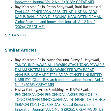
Innovation Journal: Vol. 2 No. 2 (2026): GREAT-MEI
Rayi Kharisma Rajib, Retno Setiyowati, Ratri Rachmasari,
EVALUASI PENERAPAN ASAS KEHATI-HATIAN PADA
KASUS BANJIR ROB DI SAYUNG, KABUPATEN DEMAK
,
Global Research and Innovation Journal: Vol. 2 No. 2
(2026): GREAT-MEI
1
2
3
4
5
>
>>
Similar Articles
Rayi Kharisma Rajib, Nayla Syalluna, Dewy Sulistyowati,
TANGGUNG JAWAB AHLI WARIS ATAS UTANG PEWARIS
DALAM SISTEM HUKUM WARIS PERDATA BARAT:
ANALISIS NORMATIF TERHADAP KONSEP UNLIMITED
LIABILITY
,
Global Research and Innovation Journal: Vol. 2
No. 2 (2026): GREAT-MEI
Hiskya Ginting, Arnes Sembiring, Milli Alfhi Syari,
PENGEMBANGAN PENGENDALI AKSES PROTOTIPE
TONG SAMPAH MENGGUNAKAN INTERNET OF THINGS
SEBAGAI KONTROL CERDAS
,
Global Research and
Innovation Journal: Vol. 1 No. 3 (2025): GREAT-AGUSTUS