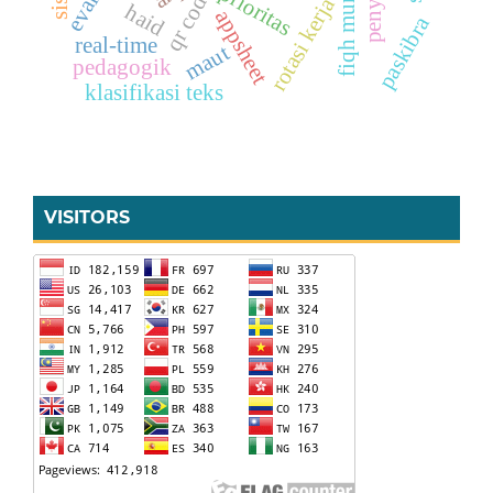
fiqh munakahat
prioritas
qr code
rotasi kerja
haid
appsheet
paskibra
real-time
maut
pedagogik
klasifikasi teks
VISITORS