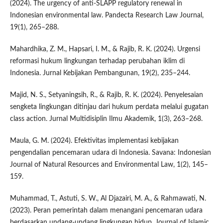
(2024). The urgency of anti-SLAPP regulatory renewal in
Indonesian environmental law. Pandecta Research Law Journal,
19(1), 265–288.
Mahardhika, Z. M., Hapsari, I. M., & Rajib, R. K. (2024). Urgensi
reformasi hukum lingkungan terhadap perubahan iklim di
Indonesia. Jurnal Kebijakan Pembangunan, 19(2), 235–244.
Majid, N. S., Setyaningsih, R., & Rajib, R. K. (2024). Penyelesaian
sengketa lingkungan ditinjau dari hukum perdata melalui gugatan
class action. Jurnal Multidisiplin Ilmu Akademik, 1(3), 263–268.
Maula, G. M. (2024). Efektivitas implementasi kebijakan
pengendalian pencemaran udara di Indonesia. Savana: Indonesian
Journal of Natural Resources and Environmental Law, 1(2), 145–
159.
Muhammad, T., Astuti, S. W., Al Djazairi, M. A., & Rahmawati, N.
(2023). Peran pemerintah dalam menangani pencemaran udara
berdasarkan undang-undang lingkungan hidup. Journal of Islamic