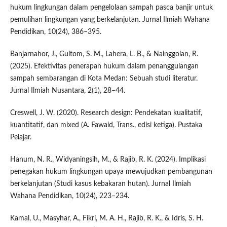
hukum lingkungan dalam pengelolaan sampah pasca banjir untuk
pemulihan lingkungan yang berkelanjutan. Jurnal Ilmiah Wahana
Pendidikan, 10(24), 386–395.
Banjarnahor, J., Gultom, S. M., Lahera, L. B., & Nainggolan, R.
(2025). Efektivitas penerapan hukum dalam penanggulangan
sampah sembarangan di Kota Medan: Sebuah studi literatur.
Jurnal Ilmiah Nusantara, 2(1), 28–44.
Creswell, J. W. (2020). Research design: Pendekatan kualitatif,
kuantitatif, dan mixed (A. Fawaid, Trans., edisi ketiga). Pustaka
Pelajar.
Hanum, N. R., Widyaningsih, M., & Rajib, R. K. (2024). Implikasi
penegakan hukum lingkungan upaya mewujudkan pembangunan
berkelanjutan (Studi kasus kebakaran hutan). Jurnal Ilmiah
Wahana Pendidikan, 10(24), 223–234.
Kamal, U., Masyhar, A., Fikri, M. A. H., Rajib, R. K., & Idris, S. H.