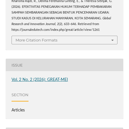
Kharisma Rajib, R., Delima Ferehulina Ginting, E., & Theresia Sitinjak, G.
(2026). EFEKTIVITAS PENEGAKAN HUKUM TERHADAP PEMBAKARAN
SAMPAH SEMBARANGAN SEBAGAI BENTUK PENCEMARAN UDARA:
STUDI KASUS DI KELURAHAN MANYARAN, KOTA SEMARANG.
Global
Research and Innovation Journal
,
2
(2), 633–646. Retrieved from
https://journaledutech.com/index.php/great/article/view/1261
More Citation Formats
ISSUE
Vol. 2 No. 2 (2026): GREAT-MEI
SECTION
Articles