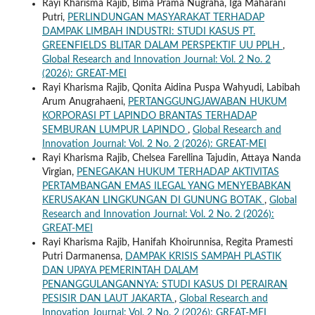
Rayi Kharisma Rajib, Bima Prama Nugraha, Iga Maharani
Putri,
PERLINDUNGAN MASYARAKAT TERHADAP
DAMPAK LIMBAH INDUSTRI: STUDI KASUS PT.
GREENFIELDS BLITAR DALAM PERSPEKTIF UU PPLH
,
Global Research and Innovation Journal: Vol. 2 No. 2
(2026): GREAT-MEI
Rayi Kharisma Rajib, Qonita Aidina Puspa Wahyudi, Labibah
Arum Anugrahaeni,
PERTANGGUNGJAWABAN HUKUM
KORPORASI PT LAPINDO BRANTAS TERHADAP
SEMBURAN LUMPUR LAPINDO
,
Global Research and
Innovation Journal: Vol. 2 No. 2 (2026): GREAT-MEI
Rayi Kharisma Rajib, Chelsea Farellina Tajudin, Attaya Nanda
Virgian,
PENEGAKAN HUKUM TERHADAP AKTIVITAS
PERTAMBANGAN EMAS ILEGAL YANG MENYEBABKAN
KERUSAKAN LINGKUNGAN DI GUNUNG BOTAK
,
Global
Research and Innovation Journal: Vol. 2 No. 2 (2026):
GREAT-MEI
Rayi Kharisma Rajib, Hanifah Khoirunnisa, Regita Pramesti
Putri Darmanensa,
DAMPAK KRISIS SAMPAH PLASTIK
DAN UPAYA PEMERINTAH DALAM
PENANGGULANGANNYA: STUDI KASUS DI PERAIRAN
PESISIR DAN LAUT JAKARTA
,
Global Research and
Innovation Journal: Vol. 2 No. 2 (2026): GREAT-MEI