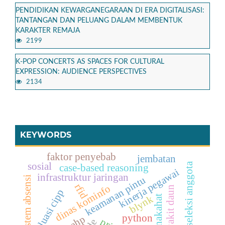
PENDIDIKAN KEWARGANEGARAAN DI ERA DIGITALISASI:
TANTANGAN DAN PELUANG DALAM MEMBENTUK
KARAKTER REMAJA
2199
K-POP CONCERTS AS SPACES FOR CULTURAL
EXPRESSION: AUDIENCE PERSPECTIVES
2134
KEYWORDS
faktor penyebab
jembatan
seleksi anggota
sosial
case-based reasoning
kinerja pegawai
infrastruktur jaringan
sistem absensi
keamanan pintu
rfid
dinas kominfo
penyakit daun
evaluasi cipp
blynk
python
ahp