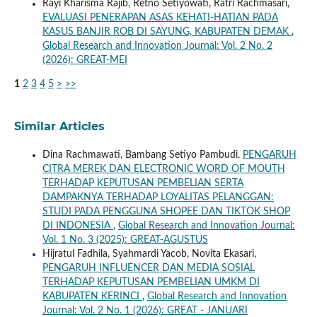
Rayi Kharisma Rajib, Retno Setiyowati, Ratri Rachmasari,
EVALUASI PENERAPAN ASAS KEHATI-HATIAN PADA
KASUS BANJIR ROB DI SAYUNG, KABUPATEN DEMAK
,
Global Research and Innovation Journal: Vol. 2 No. 2
(2026): GREAT-MEI
1
2
3
4
5
>
>>
Similar Articles
Dina Rachmawati, Bambang Setiyo Pambudi,
PENGARUH
CITRA MEREK DAN ELECTRONIC WORD OF MOUTH
TERHADAP KEPUTUSAN PEMBELIAN SERTA
DAMPAKNYA TERHADAP LOYALITAS PELANGGAN:
STUDI PADA PENGGUNA SHOPEE DAN TIKTOK SHOP
DI INDONESIA
,
Global Research and Innovation Journal:
Vol. 1 No. 3 (2025): GREAT-AGUSTUS
Hijratul Fadhila, Syahmardi Yacob, Novita Ekasari,
PENGARUH INFLUENCER DAN MEDIA SOSIAL
TERHADAP KEPUTUSAN PEMBELIAN UMKM DI
KABUPATEN KERINCI
,
Global Research and Innovation
Journal: Vol. 2 No. 1 (2026): GREAT - JANUARI