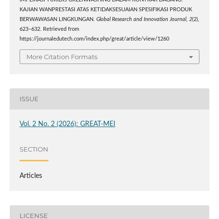
IMPLIKASI YURIDIS GREENWASHING DALAM KONTRAK DAGANG:
KAJIAN WANPRESTASI ATAS KETIDAKSESUAIAN SPESIFIKASI PRODUK
BERWAWASAN LINGKUNGAN.
Global Research and Innovation Journal
,
2
(2),
623–632. Retrieved from
https://journaledutech.com/index.php/great/article/view/1260
More Citation Formats
ISSUE
Vol. 2 No. 2 (2026): GREAT-MEI
SECTION
Articles
LICENSE