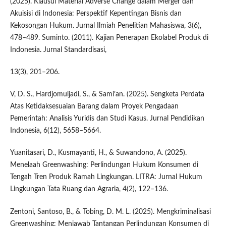
(2025). Klausul Material Adverse Change dalam Merger dan
Akuisisi di Indonesia: Perspektif Kepentingan Bisnis dan
Kekosongan Hukum. Jurnal Ilmiah Penelitian Mahasiswa, 3(6),
478–489. Suminto. (2011). Kajian Penerapan Ekolabel Produk di
Indonesia. Jurnal Standardisasi,
13(3), 201–206.
V, D. S., Hardjomuljadi, S., & Sami’an. (2025). Sengketa Perdata
Atas Ketidaksesuaian Barang dalam Proyek Pengadaan
Pemerintah: Analisis Yuridis dan Studi Kasus. Jurnal Pendidikan
Indonesia, 6(12), 5658–5664.
Yuanitasari, D., Kusmayanti, H., & Suwandono, A. (2025).
Menelaah Greenwashing: Perlindungan Hukum Konsumen di
Tengah Tren Produk Ramah Lingkungan. LITRA: Jurnal Hukum
Lingkungan Tata Ruang dan Agraria, 4(2), 122–136.
Zentoni, Santoso, B., & Tobing, D. M. L. (2025). Mengkriminalisasi
Greenwashing: Menjawab Tantangan Perlindungan Konsumen di