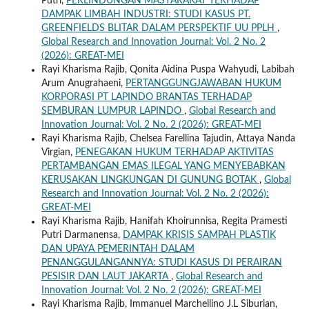
Putri,
PERLINDUNGAN MASYARAKAT TERHADAP
DAMPAK LIMBAH INDUSTRI: STUDI KASUS PT.
GREENFIELDS BLITAR DALAM PERSPEKTIF UU PPLH
,
Global Research and Innovation Journal: Vol. 2 No. 2
(2026): GREAT-MEI
Rayi Kharisma Rajib, Qonita Aidina Puspa Wahyudi, Labibah
Arum Anugrahaeni,
PERTANGGUNGJAWABAN HUKUM
KORPORASI PT LAPINDO BRANTAS TERHADAP
SEMBURAN LUMPUR LAPINDO
,
Global Research and
Innovation Journal: Vol. 2 No. 2 (2026): GREAT-MEI
Rayi Kharisma Rajib, Chelsea Farellina Tajudin, Attaya Nanda
Virgian,
PENEGAKAN HUKUM TERHADAP AKTIVITAS
PERTAMBANGAN EMAS ILEGAL YANG MENYEBABKAN
KERUSAKAN LINGKUNGAN DI GUNUNG BOTAK
,
Global
Research and Innovation Journal: Vol. 2 No. 2 (2026):
GREAT-MEI
Rayi Kharisma Rajib, Hanifah Khoirunnisa, Regita Pramesti
Putri Darmanensa,
DAMPAK KRISIS SAMPAH PLASTIK
DAN UPAYA PEMERINTAH DALAM
PENANGGULANGANNYA: STUDI KASUS DI PERAIRAN
PESISIR DAN LAUT JAKARTA
,
Global Research and
Innovation Journal: Vol. 2 No. 2 (2026): GREAT-MEI
Rayi Kharisma Rajib, Immanuel Marchellino J.L Siburian,