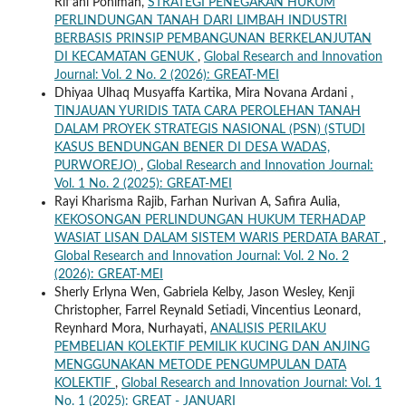
Rif’ani Poniman,
STRATEGI PENEGAKAN HUKUM
PERLINDUNGAN TANAH DARI LIMBAH INDUSTRI
BERBASIS PRINSIP PEMBANGUNAN BERKELANJUTAN
DI KECAMATAN GENUK
,
Global Research and Innovation
Journal: Vol. 2 No. 2 (2026): GREAT-MEI
Dhiyaa Ulhaq Musyaffa Kartika, Mira Novana Ardani ,
TINJAUAN YURIDIS TATA CARA PEROLEHAN TANAH
DALAM PROYEK STRATEGIS NASIONAL (PSN) (STUDI
KASUS BENDUNGAN BENER DI DESA WADAS,
PURWOREJO)
,
Global Research and Innovation Journal:
Vol. 1 No. 2 (2025): GREAT-MEI
Rayi Kharisma Rajib, Farhan Nurivan A, Safira Aulia,
KEKOSONGAN PERLINDUNGAN HUKUM TERHADAP
WASIAT LISAN DALAM SISTEM WARIS PERDATA BARAT
,
Global Research and Innovation Journal: Vol. 2 No. 2
(2026): GREAT-MEI
Sherly Erlyna Wen, Gabriela Kelby, Jason Wesley, Kenji
Christopher, Farrel Reynald Setiadi, Vincentius Leonard,
Reynhard Mora, Nurhayati,
ANALISIS PERILAKU
PEMBELIAN KOLEKTIF PEMILIK KUCING DAN ANJING
MENGGUNAKAN METODE PENGUMPULAN DATA
KOLEKTIF
,
Global Research and Innovation Journal: Vol. 1
No. 1 (2025): GREAT - JANUARI