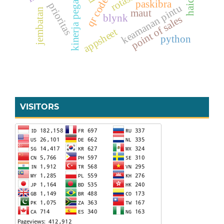
kinerja pegawai
qr code
haid
paskibra
prioritas
keamanan pintu
jembatan
maut
blynk
point of sales
appsheet
python
VISITORS