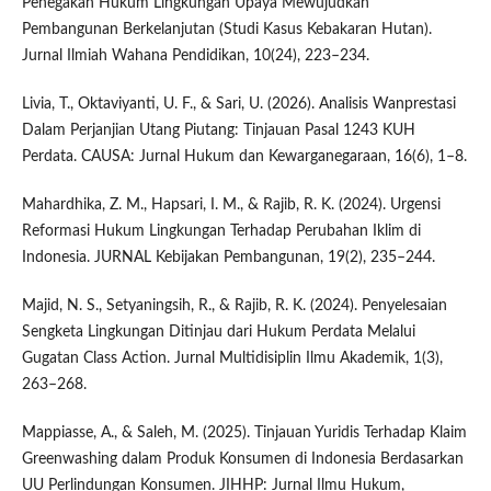
Penegakan Hukum Lingkungan Upaya Mewujudkan
Pembangunan Berkelanjutan (Studi Kasus Kebakaran Hutan).
Jurnal Ilmiah Wahana Pendidikan, 10(24), 223–234.
Livia, T., Oktaviyanti, U. F., & Sari, U. (2026). Analisis Wanprestasi
Dalam Perjanjian Utang Piutang: Tinjauan Pasal 1243 KUH
Perdata. CAUSA: Jurnal Hukum dan Kewarganegaraan, 16(6), 1–8.
Mahardhika, Z. M., Hapsari, I. M., & Rajib, R. K. (2024). Urgensi
Reformasi Hukum Lingkungan Terhadap Perubahan Iklim di
Indonesia. JURNAL Kebijakan Pembangunan, 19(2), 235–244.
Majid, N. S., Setyaningsih, R., & Rajib, R. K. (2024). Penyelesaian
Sengketa Lingkungan Ditinjau dari Hukum Perdata Melalui
Gugatan Class Action. Jurnal Multidisiplin Ilmu Akademik, 1(3),
263–268.
Mappiasse, A., & Saleh, M. (2025). Tinjauan Yuridis Terhadap Klaim
Greenwashing dalam Produk Konsumen di Indonesia Berdasarkan
UU Perlindungan Konsumen. JIHHP: Jurnal Ilmu Hukum,