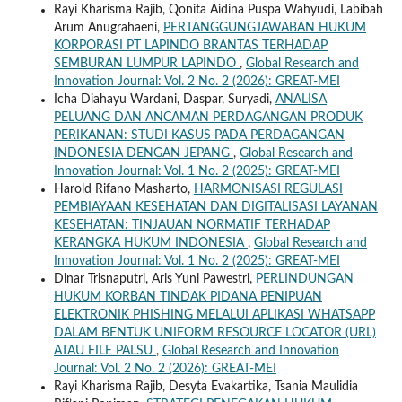
Rayi Kharisma Rajib, Qonita Aidina Puspa Wahyudi, Labibah
Arum Anugrahaeni,
PERTANGGUNGJAWABAN HUKUM
KORPORASI PT LAPINDO BRANTAS TERHADAP
SEMBURAN LUMPUR LAPINDO
,
Global Research and
Innovation Journal: Vol. 2 No. 2 (2026): GREAT-MEI
Icha Diahayu Wardani, Daspar, Suryadi,
ANALISA
PELUANG DAN ANCAMAN PERDAGANGAN PRODUK
PERIKANAN: STUDI KASUS PADA PERDAGANGAN
INDONESIA DENGAN JEPANG
,
Global Research and
Innovation Journal: Vol. 1 No. 2 (2025): GREAT-MEI
Harold Rifano Masharto,
HARMONISASI REGULASI
PEMBIAYAAN KESEHATAN DAN DIGITALISASI LAYANAN
KESEHATAN: TINJAUAN NORMATIF TERHADAP
KERANGKA HUKUM INDONESIA
,
Global Research and
Innovation Journal: Vol. 1 No. 2 (2025): GREAT-MEI
Dinar Trisnaputri, Aris Yuni Pawestri,
PERLINDUNGAN
HUKUM KORBAN TINDAK PIDANA PENIPUAN
ELEKTRONIK PHISHING MELALUI APLIKASI WHATSAPP
DALAM BENTUK UNIFORM RESOURCE LOCATOR (URL)
ATAU FILE PALSU
,
Global Research and Innovation
Journal: Vol. 2 No. 2 (2026): GREAT-MEI
Rayi Kharisma Rajib, Desyta Evakartika, Tsania Maulidia