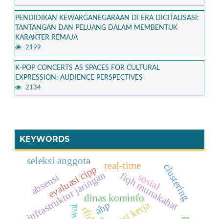
PENDIDIKAN KEWARGANEGARAAN DI ERA DIGITALISASI:
TANTANGAN DAN PELUANG DALAM MEMBENTUK
KARAKTER REMAJA
2199
K-POP CONCERTS AS SPACES FOR CULTURAL
EXPRESSION: AUDIENCE PERSPECTIVES
2134
KEYWORDS
seleksi anggota
real-time
clustering
evaluasi cipp
infrastruktur jaringan
fiqh munakahat
sosial
absensi
dinas kominfo
rotasi kerja
ahp
rfid