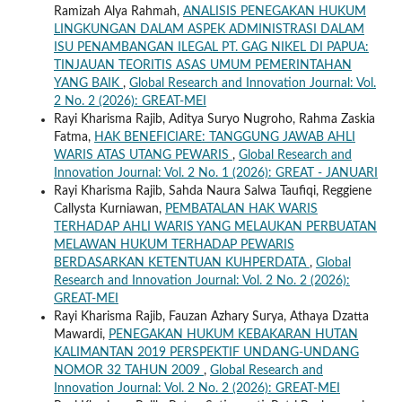
Ramizah Alya Rahmah,
ANALISIS PENEGAKAN HUKUM
LINGKUNGAN DALAM ASPEK ADMINISTRASI DALAM
ISU PENAMBANGAN ILEGAL PT. GAG NIKEL DI PAPUA:
TINJAUAN TEORITIS ASAS UMUM PEMERINTAHAN
YANG BAIK
,
Global Research and Innovation Journal: Vol.
2 No. 2 (2026): GREAT-MEI
Rayi Kharisma Rajib, Aditya Suryo Nugroho, Rahma Zaskia
Fatma,
HAK BENEFICIARE: TANGGUNG JAWAB AHLI
WARIS ATAS UTANG PEWARIS
,
Global Research and
Innovation Journal: Vol. 2 No. 1 (2026): GREAT - JANUARI
Rayi Kharisma Rajib, Sahda Naura Salwa Taufiqi, Reggiene
Callysta Kurniawan,
PEMBATALAN HAK WARIS
TERHADAP AHLI WARIS YANG MELAUKAN PERBUATAN
MELAWAN HUKUM TERHADAP PEWARIS
BERDASARKAN KETENTUAN KUHPERDATA
,
Global
Research and Innovation Journal: Vol. 2 No. 2 (2026):
GREAT-MEI
Rayi Kharisma Rajib, Fauzan Azhary Surya, Athaya Dzatta
Mawardi,
PENEGAKAN HUKUM KEBAKARAN HUTAN
KALIMANTAN 2019 PERSPEKTIF UNDANG-UNDANG
NOMOR 32 TAHUN 2009
,
Global Research and
Innovation Journal: Vol. 2 No. 2 (2026): GREAT-MEI