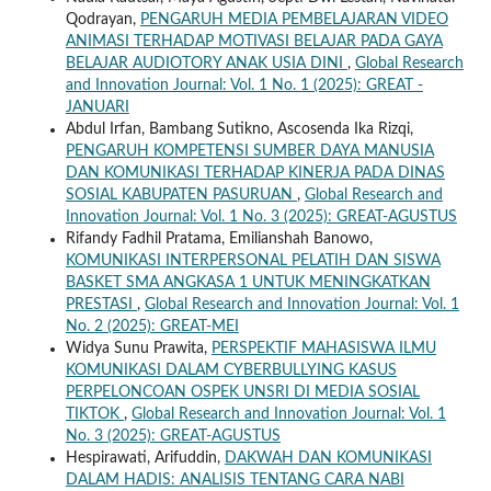
Qodrayan,
PENGARUH MEDIA PEMBELAJARAN VIDEO
ANIMASI TERHADAP MOTIVASI BELAJAR PADA GAYA
BELAJAR AUDIOTORY ANAK USIA DINI
,
Global Research
and Innovation Journal: Vol. 1 No. 1 (2025): GREAT -
JANUARI
Abdul Irfan, Bambang Sutikno, Ascosenda Ika Rizqi,
PENGARUH KOMPETENSI SUMBER DAYA MANUSIA
DAN KOMUNIKASI TERHADAP KINERJA PADA DINAS
SOSIAL KABUPATEN PASURUAN
,
Global Research and
Innovation Journal: Vol. 1 No. 3 (2025): GREAT-AGUSTUS
Rifandy Fadhil Pratama, Emilianshah Banowo,
KOMUNIKASI INTERPERSONAL PELATIH DAN SISWA
BASKET SMA ANGKASA 1 UNTUK MENINGKATKAN
PRESTASI
,
Global Research and Innovation Journal: Vol. 1
No. 2 (2025): GREAT-MEI
Widya Sunu Prawita,
PERSPEKTIF MAHASISWA ILMU
KOMUNIKASI DALAM CYBERBULLYING KASUS
PERPELONCOAN OSPEK UNSRI DI MEDIA SOSIAL
TIKTOK
,
Global Research and Innovation Journal: Vol. 1
No. 3 (2025): GREAT-AGUSTUS
Hespirawati, Arifuddin,
DAKWAH DAN KOMUNIKASI
DALAM HADIS: ANALISIS TENTANG CARA NABI