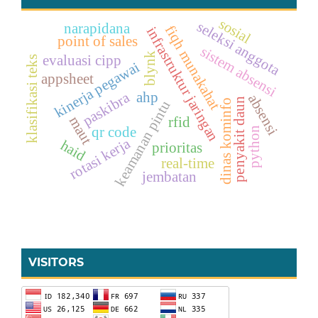
sosial
seleksi anggota
narapidana
fiqh munakahat
infrastruktur jaringan
point of sales
sistem absensi
blynk
evaluasi cipp
klasifikasi teks
kinerja pegawai
appsheet
paskibra
ahp
absensi
penyakit daun
dinas kominfo
keamanan pintu
maut
rfid
qr code
python
rotasi kerja
haid
prioritas
real-time
jembatan
VISITORS