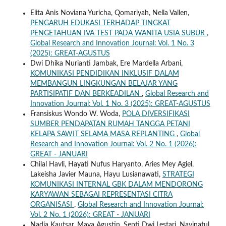
Elita Anis Noviana Yuricha, Qomariyah, Nella Vallen,
PENGARUH EDUKASI TERHADAP TINGKAT
PENGETAHUAN IVA TEST PADA WANITA USIA SUBUR
,
Global Research and Innovation Journal: Vol. 1 No. 3
(2025): GREAT-AGUSTUS
Dwi Dhika Nurianti Jambak, Ere Mardella Arbani,
KOMUNIKASI PENDIDIKAN INKLUSIF DALAM
MEMBANGUN LINGKUNGAN BELAJAR YANG
PARTISIPATIF DAN BERKEADILAN
,
Global Research and
Innovation Journal: Vol. 1 No. 3 (2025): GREAT-AGUSTUS
Fransiskus Wondo W. Woda,
POLA DIVERSIFIKASI
SUMBER PENDAPATAN RUMAH TANGGA PETANI
KELAPA SAWIT SELAMA MASA REPLANTING
,
Global
Research and Innovation Journal: Vol. 2 No. 1 (2026):
GREAT - JANUARI
Chilal Havli, Hayati Nufus Haryanto, Aries Mey Agiel,
Lakeisha Javier Mauna, Hayu Lusianawati,
STRATEGI
KOMUNIKASI INTERNAL GBK DALAM MENDORONG
KARYAWAN SEBAGAI REPRESENTASI CITRA
ORGANISASI
,
Global Research and Innovation Journal:
Vol. 2 No. 1 (2026): GREAT - JANUARI
Nadia Kautsar, Maya Agustin, Septi Dwi Lestari, Navinatul